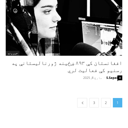
خبرونه
افغانستان کې ۸۹۳ ښځینه ژورنالیستانې په
رسنیو کې فعالیت لري
S.Sapai
-
مارچ 8, 2025
0
3
2
1