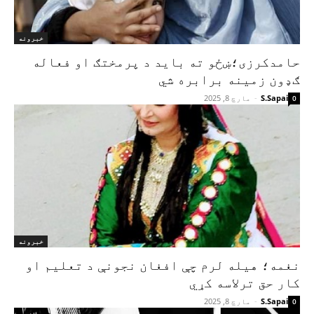
خبرونه
حامدکرزی؛ښځو ته باید د پرمختګ او فعاله
ګډون زمینه برابره شي
S.Sapai
-
مارچ 8, 2025
0
خبرونه
نغمه؛ هیله لرم چې افغان نجونې د تعلیم او
کار حق ترلاسه کړي
S.Sapai
-
مارچ 8, 2025
0