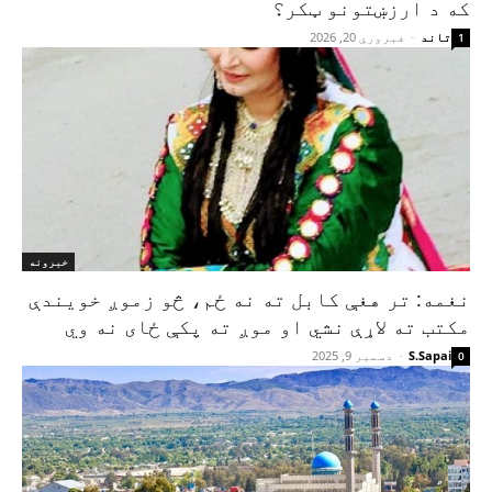
که د ارزښتونو ټکر؟
تاند
-
فبروري 20, 2026
1
خبرونه
نغمه: تر هغې کابل ته نه ځم، څو زموږ خویندې
مکتب ته لاړې نشي او موږ ته پکې ځای نه وي
S.Sapai
-
دسمبر 9, 2025
0