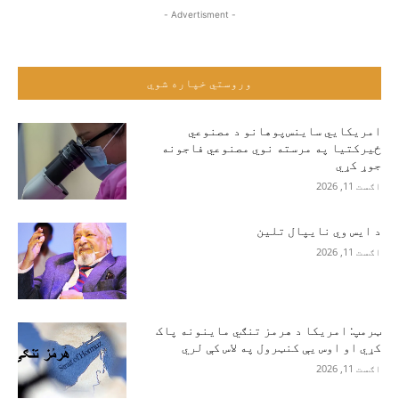
- Advertisment -
وروستي خپاره شوي
امریکايي ساینس‌پوهانو د مصنوعي
ځیرکتیا په مرسته نوي مصنوعي فاجونه
جوړ کړي
اګست 11, 2026
د ایس وي نایپال تلین
اګست 11, 2026
ټرمپ: امریکا د هرمز تنګي ماینونه پاک
کړي او اوس یې کنټرول په لاس کې لري
اګست 11, 2026