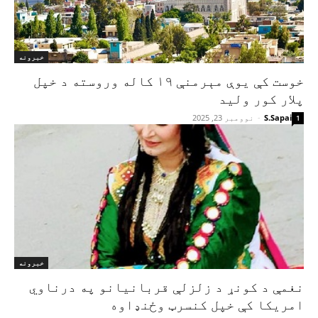
خبرونه
خوست کې یوې مېرمنې ۱۹ کاله وروسته د خپل
پلار کور ولید
S.Sapai
-
نوومبر 23, 2025
1
خبرونه
نغمې د کونړ د زلزلې قربانیانو په درناوي
امریکا کې خپل کنسرټ وځنډاوه