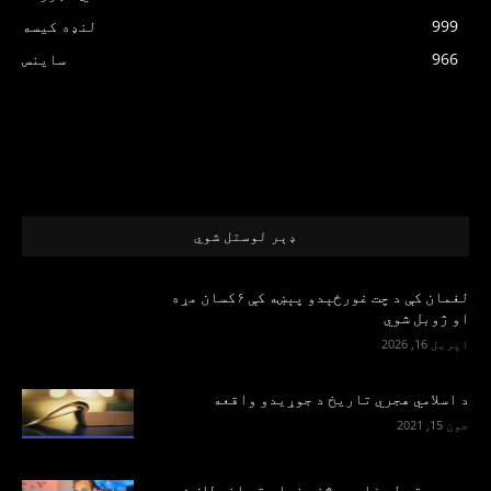
999
لنډه کیسه
966
ساینس
ډېر لوستل شوي
لغمان کې د چت غورځېدو پېښه کې ۶کسان مړه
او ژوبل شوي
اپریل 16, 2026
د اسلامي هجري تاریخ د جوړیدو واقعه
جون 15, 2021
پرديو ته له زاريو څخه خپلو ته انعطاف ښه