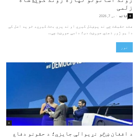
زلمی
تاند
-
مې 7, 2026
0
هغه حقیقت چې نه پوښتل کېږي او نه پرې بحث کېږي، خو په اصل کې
دا یو ژور ذهني جوړښت دی؛ داسې جوړښت چې...
نور
+
د افغان ښځو نړیوالې جایزې؛ د حقونو دفاع