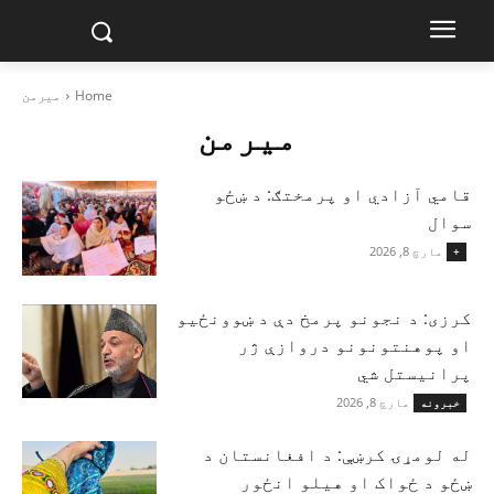
Home
میرمن
میرمن
قامي آزادي او پرمختګ: د ښځو
سوال
مارچ 8, 2026
+
کرزی: د نجونو پرمخ دې د ښوونځیو
او پوهنتونونو دروازې ژر
پرانیستل شي
مارچ 8, 2026
خبرونه
له لومړۍ کرښې: د افغانستان د
ښځو د ځواک او هیلو انځور