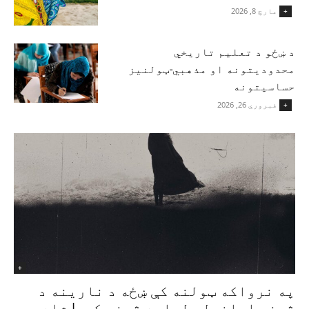
مارچ 8, 2026
+
د ښځو د تعلیم تاریخي
محدودیتونه او مذهبي-ټولنیز
حساسیتونه
فبروري 26, 2026
+
+
په نرواکه ټولنه کې ښځه د نارینه د
ژوند اسانولو لپاره ژوند کوي| شاه