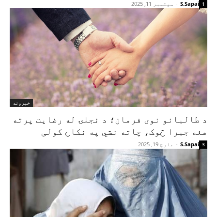
S.Sapai
-
سپتمبر 11, 2025
1
خبرونه
د طالبانو نوی فرمان؛ د نجلۍ له رضایت پرته
هغه جبرا څوک، چاته نشي په نکاح کولی
S.Sapai
-
مارچ 19, 2025
3