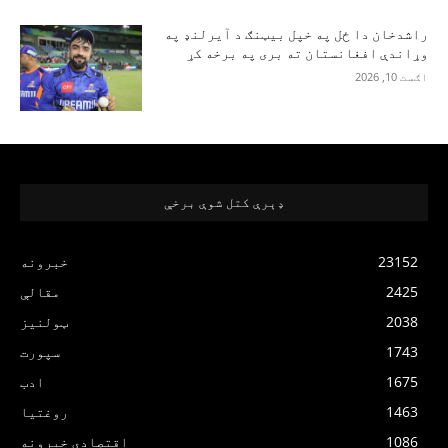
راشدخان دا ځل په خپل بیټنګ د آیرلنډ په
وړاندې افغانستان ته بری په برخه کړ
اګست 10, 2026
ډېرې کتل شوې برخې
23152
خبرونه
2425
مقالې
2038
ټولنیز
1743
سپورت
1675
ادب
1463
روغتیا
1086
اقتصادي خبرونه