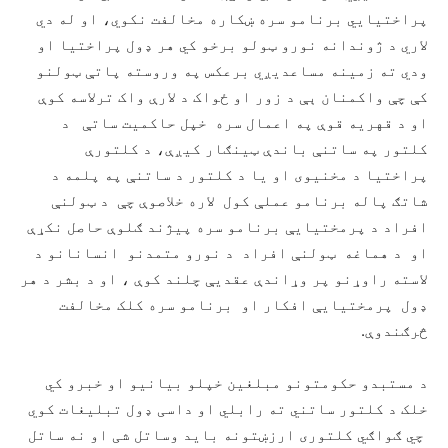
پراختیايي برنامو سره ښکاره مخالفت نکوي، او له دي
لاري د ژوندانه نورو ټولو برخو کي هر ډول پراختیا او
ودي ته زمینه مساعدیږي برعکس په وروسته پاتې ټولنو
کې چې واکمنان ېې د زور او ځواک د لارې واک ترلاسه کوې
او د قهریه قوې په اعمال سره خپل حاکمیت ساتې د
کلتور په ساتنې باندې ټینګار کیږې، د کلتورې
پراختیا د مخنیوی او یا د کلتور د ساتنې په پلمه د
شاتګ پاله برنامو عملې کول لاره خلاصوې چې د ټولنې
افراد د پرمختیایې برنامو سره پیژند ګلوې حاصل نکړې
او د هماغه ټولنې افراد د نورو متمدنو انسانانو د
لاسته راوړنو پر وړاندې عقدیې چلند کوې ، او د بشر د هر
ډول پرمختیایې افکار او برنامو سره کلک مخالفت
څرګندوې.
د مستبدو حکومتونو مبلغین خپلو بیانیو او خبرو کي
خلک د کلتور ساتني ته رابلي او داسی ډ‌ول تبلیغات کوي
چي ګواګي کلتوری ارزښتونه باید وساتل شی او نه ساتل