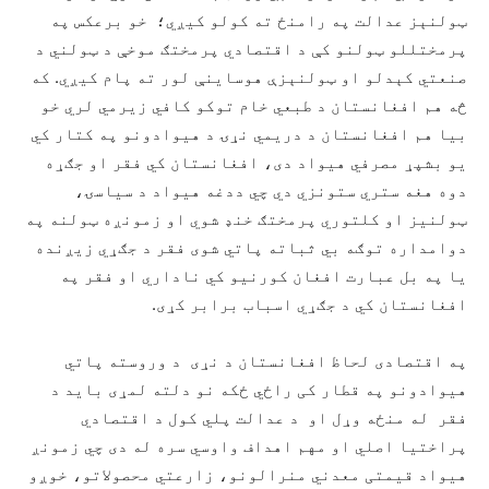
ټولنېز عدالت په رامنځ ته کولو کیږي؛ خو برعکس په
پرمختللو ټولنو کې د اقتصادي پرمختګ موخې د ټولني د
صنعتي کېدلو او ټولنېزې هوساینې لور ته پام کیږي. که
څه هم افغانستان د طبعي خام توکو کافي زیرمي لري خو
بیا هم افغانستان د دریمي نړۍ د هیوادونو په کتار کي
یو بشپړ مصرفي هیواد دی، افغانستان کي فقر او جګړه
دوه هغه ستري ستونزي دي چي ددغه هیواد د سیاسۍ،
ټولنیز او کلتوري پرمختګ خنډ شوي او زمونږه ټولنه په
دوامداره توګه بي ثباته پاتي شوی فقر د جګړي زیږنده
یا په بل عبارت افغان کورنیو کي ناداري او فقر په
افغانستان کي د جګړي اسباب برابر کړی.
په اقتصادی لحاظ افغانستان د نړی د وروسته پاتي
هیوادونو په قطار کی راځي ځکه نو دلته لمړی باید د
فقر له منځه وړل او د عدالت پلي کول د اقتصادي
پراختیا اصلي او مهم اهداف واوسي سره له دی چي زمونږ
هیواد قیمتی معدني منرالونو، زارعتي محصولاتو، خوږو