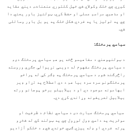
کیږي چي خلک وکولاي شي خپل کلتوري عنعنات، دیني عقاید
او مذهبي مراسم عملی او حفظ کړي. ټولنیز باور یعني دا
چي په تولیز یا په فردي شکل خلک په یو بل باور وساتلی
شي.
سیاسي پرمختګ:
د ټولنپوهني د مفاهیمو څخه یو هم سیاسي پرمختګ دی،
د سیاسي پرمختګ مفهوم له دویمې نړیوالې جګړې وروسته
راڅرګند شو، د سیاسي پرمختګ په ډګر کې له پراخو
پرمختګونو سره سره بیا هم د دې اصطلاح په تړاو ډېر
ابهامونه موجود دي او د بېلابېلو برخو پوهانو ورته
بېلابېل تعریفونه وړاندې کړي دي.
سیاسي پرمختګ عبارت دی د سیاسي نظام د ظرفیت او
موثریت په داسي ډول لوړول چي په ټولنه کي له شخړو
پرته فردي او ډله ییزي ګټي خوندي شي، د خلکو آزادیو