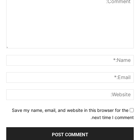
Comment:
me:*
ail:*
ite:
Save my name, email, and website in this browser for the
next time I comment.