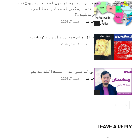
عربي سرمایه او نوې استعمارګري: څنګه
اقتصادي ګټې له سیاسي تسلط سره
ونښلیدې؟
تاند
-
اګست 7, 2026
+
د اژدهای خودي په اړه یو څو خبري
تاند
-
اګست 7, 2026
+
بې له عنوانه!! | نعمت‌الله صدیقي
تاند
-
اګست 7, 2026
+
LEAVE A REPLY