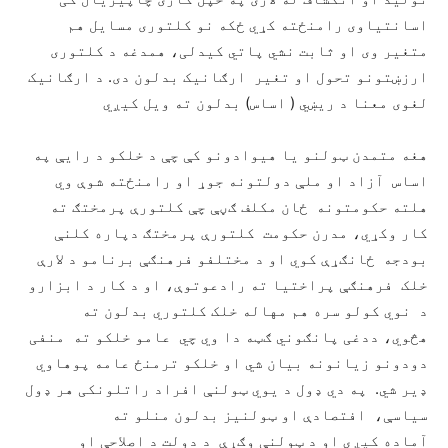
اسانتیاوی رامنځته کړي ځکه نو کلتوری مسایل هم
متغیر وی او ثابت نشي پاتي کیدلی، همدغه د کلتوری
ارزښتونو تحول او تغیر ارګانیک بدلون دی. د ارګانیک
لغوی معنا د ریښي ( اساس) بدلون ته ویل کیږي
هغه متمدن ټولنو یا هیوادونو کې چې د خلکو د رایې په
اساس آزاد او ملې دولتونه جوړ او رامنځته شوې وي
هلته حکومتونه ځان مکلف ګڼې چې کلتورې پرمختګ ته
کار وکړي، مدرن حکومت کلتورې پرمختګ دپاره کلنې
بودجه ځانګړې کوي او د مختلفو فرهنګې برنامو د لارې
خلک فرهنګې پراختیا ته رادعوتوې، او د کار د ابزارو
د نوي کولو سره هم مهاله خلک کلتوري بدلون ته
هڅوي، ددغی پانګوني ګټه دا وي چي عامو خلکو ته منفی
دودونو زیانونه بیان شي او خلکو ترمنځ عامه پوهاوي
ډیر شي. په دي ډول د یوي ټولنې افراد راتلونکی هر ډول
سیاسې، افتصادې او ټولنیز بدلون منلو ته
آماده کیږي او د ټولنې وګړې د دولت د اصلاحې او