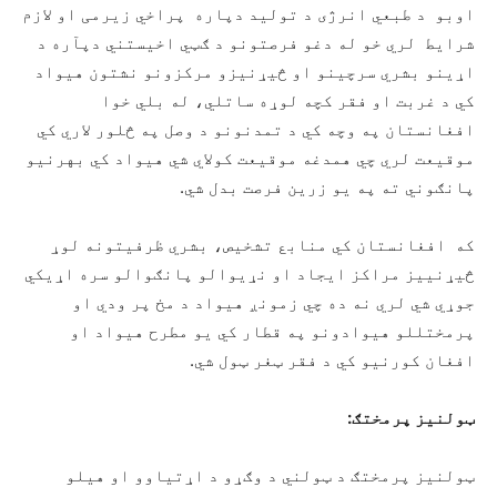
اوبو د طبعي انرژی د تولید دپاره پراخي زیرمی او لازم
شرایط لري خو له دغو فرصتونو د ګټي اخیستني دپآره د
اړینو بشري سرچینو او څیړنیزو مرکزونو نشتون هیواد
کي د غربت او فقر کچه لوړه ساتلي، له بلي خوا
افغانستان په وچه کي د تمدنونو د وصل په څلور لاري کي
موقیعت لري چي همدغه موقیعت کولاي شي هیواد کي بهرنیو
پانګوني ته په یو زرین فرصت بدل شي.
که افغانستان کي منابع تشخیص، بشري ظرفیتونه لوړ
څیړنییز مراکز ایجاد او نړیوالو پانګوالو سره اړیکي
جوړي شي لري نه ده چي زمونږ هیواد د مخ پر ودي او
پرمختللو هیوادونو په قطار کي یو مطرح هیواد او
افغان کورنیو کي د فقر ټغر ټول شي.
ټولنیز پرمختګ:
ټولنیز پرمختګ د ټولني د وګړو د اړتیاوو او هیلو