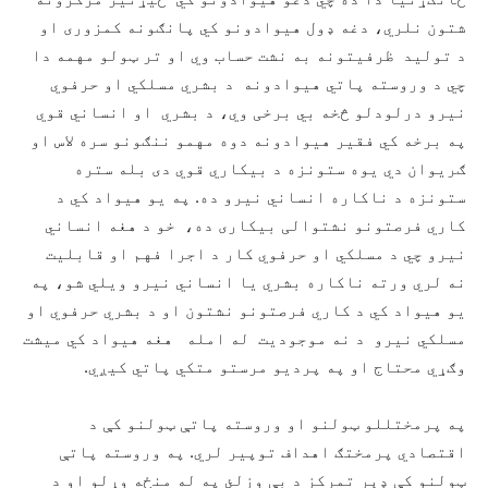
شتون نلري، دغه ډول هیوادونو کي پانګونه کمزوری او
د تولید ظرفیتونه به نشت حساب وي او تر ټولو مهمه دا
چي د وروسته پاتي هیوادونه د بشري مسلکي او حرفوي
نیرو درلودلو څخه بي برخی وي، د بشري او انساني قوي
په برخه کي فقیر هیوادونه دوه مهمو ننګونو سره لاس او
ګریوان دي یوه ستونزه د بیکاري قوي دی بله ستره
ستونزه د ناکاره انساني نیرو ده. په یو هیواد کي د
کاري فرصتونو نشتوالی بیکاری ده، خو د هغه انساني
نیرو چي د مسلکي او حرفوي کار د اجرا فهم او قابلیت
نه لري ورته ناکاره بشري یا انساني نیرو ویلي شو، په
یو هیواد کي د کاري فرصتونو نشتون او د بشري حرفوي او
مسلکي نیرو د نه موجودیت له امله هغه هیواد کي میشت
وګړي محتاج او په پردیو مرستو متکي پاتي کیږي.
په پرمختللو ټولنو او وروسته پاتې ټولنو کې د
اقتصادي پرمختګ اهداف توپیر لري. په وروسته پاتې
ټولنو کې ډېر تمرکز د بې وزلئ په له منځه وړلو او د