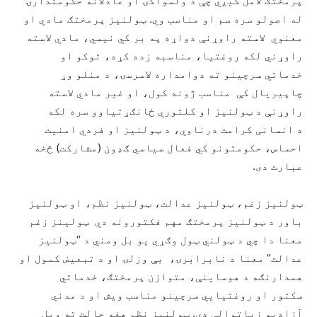
پرمختګ لامل کیږي چې د ولسواکۍ او عادلانه حکومتدارۍ
له اصولو سره سم او مناسب وي. ټولنیز پرمختګ مادي او
معنوي لاسته راوړنې دواړه په بر کي نیسي، مادي لاسته
راوړني لکه روغتیا، مناسبه زده کړه، توکو او
خدماتي سرچینو ته دوامداره لاسرسۍ، د منلو وړ
چاپیریال کې مناسب ژوند کول، او غیر مادي لاسته
راوړنې د ټولنیز او کلتوري ځانګړتیاوو سره لکه
د انسانی کرامت درناوي، د ټولنیز او فردي امنیت
احساس، حکومتونو کي فعال سیاسي ګډون (مشارکت) څخه
عبارت دی.
ټولنیز زغم، ټولنیز عدالت، ټولنیز نظم، او ټولنیز
باور د ټولنیز پرمختګ مهم فکتورونه دي ټولینز زغم
معنا دا چي د ټولني ټول وګړي یو بل ومني د “ټولنیز
عدالت” معنا د نابرابرۍ، بې وزلۍ او د تبعیض کمول او
همدارنګه د هوساینې، متوازن پرمختګ، خدماتي
سکتور او روغتیايي سرچینو مناسب ویش او د مدني
آزادیو زیاتوالی دی. ټولنیز نظم هغه حالت ته ویل