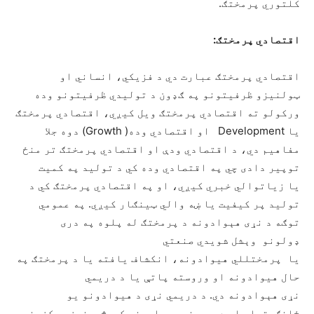
کلتوري پرمختګ.
اقتصادي پرمختګ:
اقتصادي پرمختګ عبارت دي د فزیکي، انساني او
ټولنیزو ظرفیتونو په ګډون د تولیدي ظرفیتونو وده
ورکولو ته اقتصادي پرمختګ ویل کیږي، اقتصادي پرمختګ
یا Development او اقتصادي وده( Growth) دوه جلا
مفاهیم دي، د اقتصادي ودې او اقتصادي پرمختګ تر منځ
توپير دادی چي په اقتصادي وده کي د تولید په کمیت
یا زياتوالي خبري کيږي، او په اقتصادي پرمختګ کي د
توليد پر کيفيت يا ښه والي ټينګار کيږي. په عمومي
توګه د نړی هېوادونه د پرمختګ له پلوه په دری
ډولونو وېشل شويدي صنعتي
یا پرمختللي هیوادونه، انکشاف یافته یا د پرمختګ په
حال هیوادونه او وروسته پاتې یا د دریمي
نړی هېوادونه دي. د دریمي نړی د هیوادونو یو
ځانګړتیا دا ده چي دغو هیوادونو کي څیړنیز مرکزونه