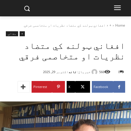
Home
+
افغاني ټولنه کي متضاد نظریات او متخاصمی فرقي‎
+
مقالې
افغاني ټولنه کي متضاد
نظریات او متخاصمی فرقي‎
خبریال:
تاند
0
566
اکتوبر 29, 2025
Pinterest
X
Facebook