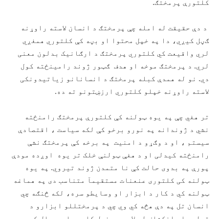
کلتورې پرمختګ.
د دې حقیقت له امله چې پرمختګ د انسان لاسته راوړنه
ګڼل کیږي، دا په خپل محتوا او بڼه کې کلتوري همغږي
لري واقیعت کي کلتوري پرمختګ د ارګانیک بدلون معنی
لري. د پرمختګ موخه او هدف ګټور ژوند رامینځته کول
دي. نو له همدې کبله پرمختګ د انسانانو زیاتیدونکی
لاسته راوړنه خپلو کلتوري ارزښتونو ته ده.
تر هغي چې په یوه ټولنه کې کلتورې پرمختګ رامنځته
نشي د ژوندانه په نورو برخو کې لکه سیاست ، اقتصادې
سیستم ، او د وګړو د امنیت په برخه کې پرمختګ نشې
رامنځته کیدلی او د هغې ټولنې خلک تر یوه اوږده مودې
پورې په بدوی حالت کې نا متمدن ژوند تیروي. په یوه
ټولنه کی کلتوری عنعنات مستقیمآ متناسب دی په هماغه
ټولنه کي د کار د ابزار او وسایطو سره، لکه څنګه چي
انسان تل په دې هڅه کي وي چي د پرمختللو ابزارو د
تولید او انکشاف له لاری په خپل کاری چاپیریال کی