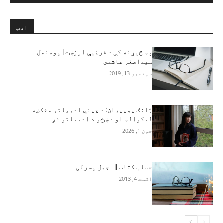
ادب
په څېړنه کې د فرضيې ارزښت | پوهنمل
سیداصغر هاشمي
سپتمبر 13, 2019
ژانګ یوییران: د چیني ادبیاتو مخکښه
لیکواله او د ښځو د ادبیاتو غږ
جون 1, 2026
حساب کتاب || اجمل پسرلی
اګست 4, 2013