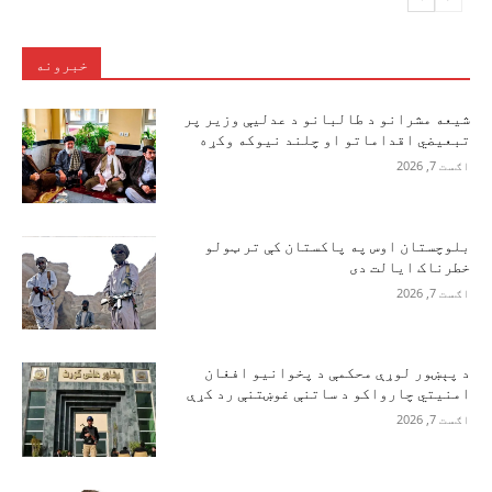
خبرونه
شیعه مشرانو د طالبانو د عدلیې وزیر پر
تبعیضي اقداماتو او چلند نیوکه وکړه
اګست 7, 2026
بلوچستان اوس په پاکستان کې تر ټولو
خطرناک ایالت دی
اګست 7, 2026
د پېښور لوړې محکمې د پخوانیو افغان
امنیتي چارواکو د ساتنې غوښتنې رد کړې
اګست 7, 2026