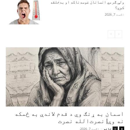
ولې ګرمي انسانان غوسه‌ناکه او بدخلقه
کوي؟
اګست 7, 2026
اسمان به ړنګ وي د قدم لاندې به ځمکه
نه وې| نصرت‌الله نصرت
تاند
-
اګست 7, 2026
+
0