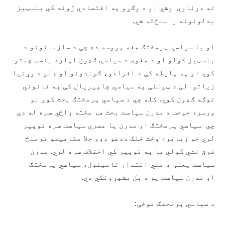
ته درناوي وشي او د وګړو په اقتصادي ژوند کي بنسټیز
بدلونونه رامنځته شي.
او یا سیاسي پرمختګ هغه پروسه ده چې د سازمانونو د
بنسټیز کولو او د هغوی د سیاسي ګډون لپاره بنسټ چمتو
کوي او په پایله کې د افرادو، ګوندونو او ډلو د وړتیا
زیاتوالی د ټولنې په سیاسي چاپیریال کې په قانوني
توګه ګډون کوي. کله چي د سیاسي پرمختګ بحث کوو نو
ورسره جوخت د مدرن سیاست بحث هم مخته راځي سره له دې
چي سیاسي پرمختګ او مدرن یا عصري سیاست سره توپیر
لري خو زیاتره وخت خلک ددغو دوو جلا مفاهیمو ترمنځ
فرق نشي کولي یا په توپیر کي اختلاف سره لري. مدرن
سیاست یعنی د ملي اقتدار تامینول، سیاسي پرمختګ
او مدرن سیاست یو د بل بشپړونکي دي.
د سیاسي پرمختګ موخې: