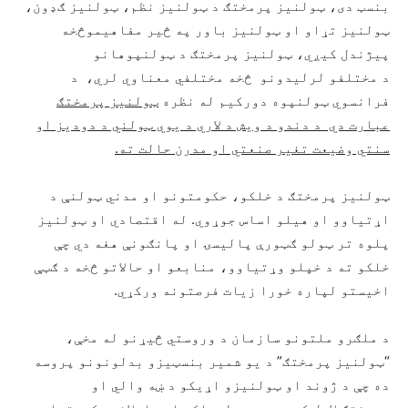
بنسټ دی، ټولنیز پرمختګ د ټولنیز نظم، ټولنیز ګډون،
ټولنیز تړاو او ټولنیز باور په څیر مفاهیموڅخه
پیژندل کیږي، ټولنیز پرمختګ د ټولنپوهانو
د مختلفو لرلیدونو څخه مختلفي معناوي لري، د
فرانسوي ټولنپوه دورکیم له نظره
ټولنیز پرمختګ
عبارت دي د دندو د ویش د لاري د یوي ټولني د دودیز او
سنتي وضیعت تغیر صنعتي او مدرن حالت ته.
ټولنیز پرمختګ د خلکو، حکومتونو او مدني ټولنې د
اړتیاوو او هیلو اساس جوړوي. له اقتصادي او ټولنیز
پلوه تر ټولو ګټورې پالیسۍ او پانګونې هغه دي چې
خلکو ته د خپلو وړتیاوو، منابعو او حالاتو څخه د ګټې
اخیستو لپاره خورا زیات فرصتونه ورکړي.
د ملګرو ملتونو سازمان د وروستي څیړنو له مخې،
“ټولنیز پرمختګ” د یو شمیر بنسټیزو بدلونونو پروسه
ده چې د ژوند او ټولنیزو اړیکو د ښه والي او