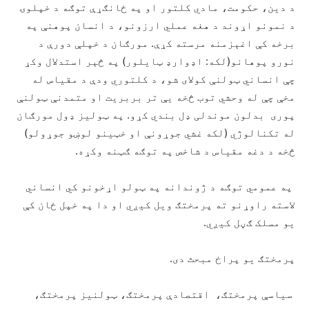
د دین، حکومت، مادي کلتور او په ځانګړې توګه د خپلوۍ
د نمونو اړوند د هغه عملي ارزونو، د انسان پوهنې په
برخه کې اغېزمنه مرسته کړې. مورګان د خپلې دورې د
نورو پوهانو(لکه: اډوارډ ټایلور) په څېر استدلال وکړ
چې انساني ټولنې کولای شو، د کلتوري ودې د مقیاس له
مخې چې له وحشي توب څخه یې تر بربریت او متمدنې ټولنې
پوری بدلون موندلی ډل بندي کړو. په ټولیز ډول مورګان
له تکنالوژي (لکه غشي جوړونې او خټینو لوښو جوړولو)
څخه د دغه مقیاس د شاخص په توګه ګټنه وکړه.
په عمومي توګه د ژوندانه په ټولو اړخونو کي انساني
لاسته راوړنو ته پرمختګ ویل کیږي او دا په خپل ځان کې
یو مسلک ګڼل کیږي.
پرمختګ یو پراخ مبحث دی.
سیاسې پرمختګ، اقتصادې پرمختګ، ټولنیز پرمختګ،