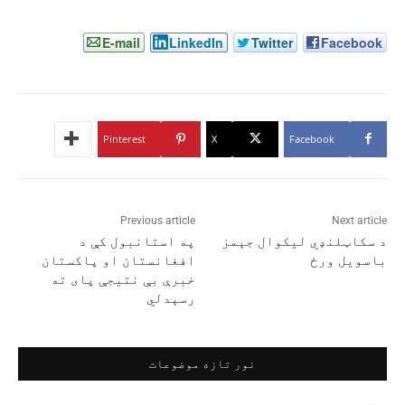
E-mail
LinkedIn
Twitter
Facebook
Pinterest
X
Facebook
Previous article
Next article
د سکاټلنډي لیکوال جېمز
په استانبول کې د
باسویل ورځ
افغانستان او پاکستان
خبرې بې نتیجې پای ته
رسېدلي
نور تازه موضوعات