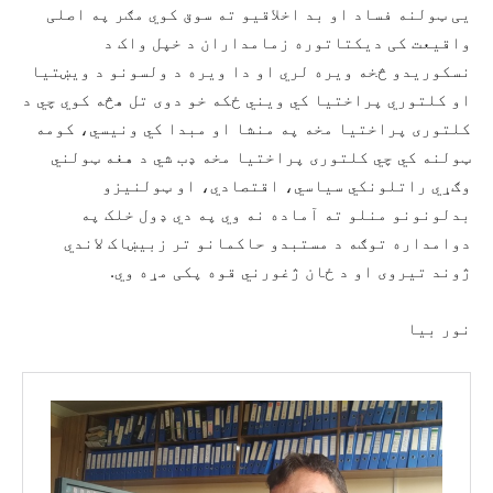
يی ټولنه فساد او بد اخلاقیو ته سوق کوي مګر په اصلی
واقیعت کی دیکتاتوره زمامداران د خپل واک د
نسکوریدو څخه ویره لري او دا ویره د ولسونو د ویښتیا
او کلتوري پراختیا کي ویني ځکه خو دوی تل هڅه کوي چي د
کلتوری پراختیا مخه په منشا او مبدا کي ونیسي، کومه
ټولنه کي چي کلتوری پراختیا مخه ډب شي د هغه ټولني
وګړي راتلونکي سیاسي، اقتصادي، او ټولنیزو
بدلونونو منلو ته آماده نه وي په دي ډول خلک په
دوامداره توګه د مستبدو حاکمانو تر زبیښاک لاندي
ژوند تیروی او د ځان ژغورني قوه پکی مړه وي.
نور بیا