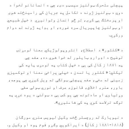
پیچلی متحرک ټولنیز سیسټم دی، چې د انسانانو لخوا د
دوې د ټولنیز ژوند د تکامل په جریان کې رامینځته شوی
او پرمختګ یې کړی، تر څو انسان وتوانیږي د خپل طبیعي
او ټولنیز چاپیریال سره غوره، او بډایه ژوند ته دوام
ورکړي.
د «کلتور» د اصطلاح، انتروپولوژیکي معنا لومړنۍ
توضیح د اډوارډ ټایلور له خوا شوې ده، هغه چې
په ۱۸۷۱ ز کال کې یې د خپل کتاب په لومړۍ پاڼه کې
لیکلي: « کلتور یا تمدن د خپلې پراخې معنا او توکمیزې
زمینې له مخې، هغه پېچلې ټولګې ته ویل کېږي چې پوهه،
باور، هنر، اخلاق، قانون، عرف او نورې ټولې هغې
وړتیاوې او عادتونه چې یو کس یې د ټولنې د یوه غړي په
توګه ترلاسه کوي په کې شاملېږي».
د نیویارک له روچستر څخه وکیل لیویس هنري مورګان
(۱۸۱۸-۱۸۸۱ ز کال) د ایراکويي وګړو قوم پوه او وکیل و.