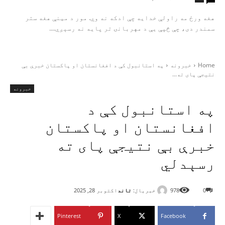
هغه ورځ مه راولې خدایه چې ادکه نه وي. مور د مینې هغه ستر
سمندر دی، چې څپې یې د مهربانۍ تر پایه نه رسېږي....