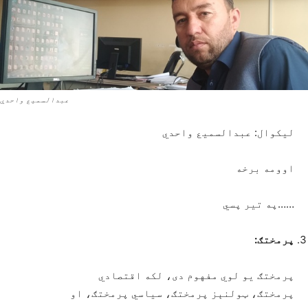
عبدالسمیع واحدي
لیکوال: عبدالسمیع واحدي
اوومه برخه
……په تیر پسي
پرمختګ:
پرمختګ یو لوي مفهوم دی، لکه اقتصادي
پرمختګ، ټولنېز پرمختګ، سیاسي پرمختګ، او