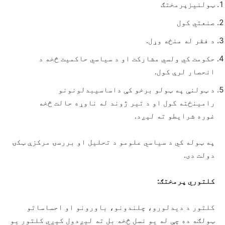
ټولنیزپرمختګ
صنعتي کول
د فقر له منځه وړل.
حکومت کي ولسي مشارکت او د سیاسي حاکمیت څخه د
انحصار لرې کول.
د ټولنې په ټولو برخو کې داساسيبدلونونو
رامینځته کول او د تیر ژوند له ناوړه حالت څخه
غوره شرایطو ته لیږد.
په ټوله کي د سیاسي علومو د تحلیل او بررسۍ مرکزې ټکۍ
دولت دی.
کلتوري پرمختګ:
کلتور د دیدلورو، چلندونو، باورونو او احساساتو
ټولګه ده چې له یو نسل څخه بل ته لیږدول کیږي کلتور یو