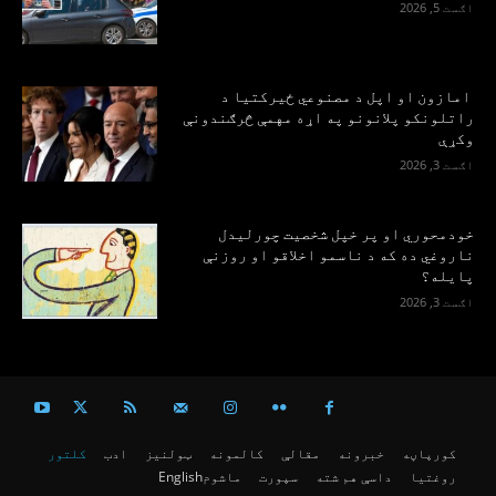
اګست 5, 2026
امازون او اپل د مصنوعي ځیرکتیا د
راتلونکو پلانونو په اړه مهمې څرګندونې
وکړې
اګست 3, 2026
خودمحوري او پر خپل شخصیت چورلیدل
ناروغي ده که د ناسمو اخلاقو او روزنې
پایله؟
اګست 3, 2026
کورپاڼه
خبرونه
مقالې
کالمونه
ټولنیز
ادب
کلتور
روغتیا
داسې هم شته
سپورت
ماشوم
English