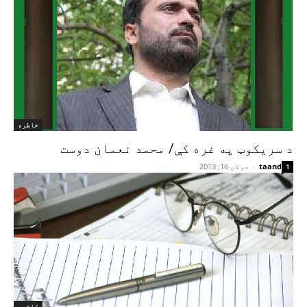
خاطره
د سریکوټ په غره کې/ محمد نعمان دوست
taand
-
جولای 16, 2013
1
کلتور