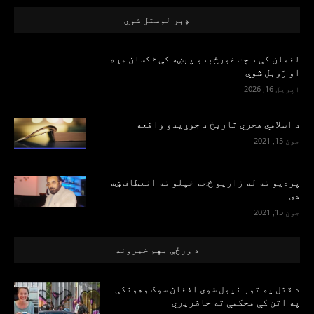
ډېر لوستل شوي
لغمان کې د چت غورځېدو پېښه کې ۶کسان مړه
او ژوبل شوي
اپریل 16, 2026
د اسلامي هجري تاریخ د جوړیدو واقعه
جون 15, 2021
پرديو ته له زاريو څخه خپلو ته انعطاف ښه
دی
جون 15, 2021
د ورځې مهم خبرونه
د قتل په تور نیول شوی افغان سوک وهونکی
په اتن کې محکمې ته حاضریږي