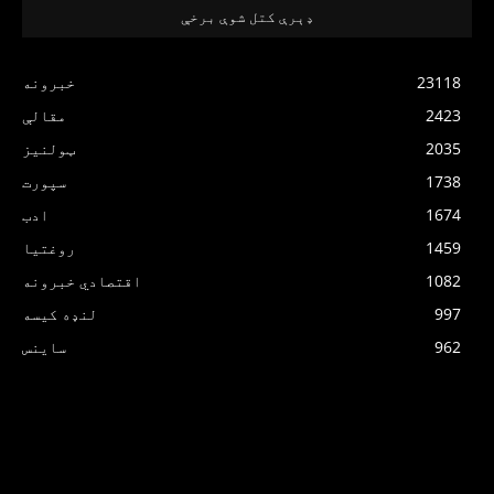
ډېرې کتل شوې برخې
23118
خبرونه
2423
مقالې
2035
ټولنیز
1738
سپورت
1674
ادب
1459
روغتیا
1082
اقتصادي خبرونه
997
لنډه کیسه
962
ساینس