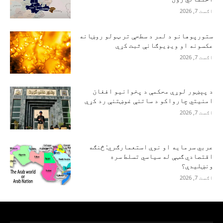
اګست 7, 2026
ستورپوهانو د لمر د سطحې تر ټولو روښانه
عکسونه او ویډیوګانې ثبت کړې
اګست 7, 2026
د پېښور لوړې محکمې د پخوانیو افغان
امنیتي چارواکو د ساتنې غوښتنې رد کړې
اګست 7, 2026
عربي سرمایه او نوې استعمارګري: څنګه
اقتصادي ګټې له سیاسي تسلط سره
ونښلیدې؟
اګست 7, 2026