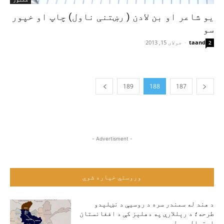
یو شاعر او بن لادن ( رښتنی ناول) چاپ او خپور
سو
taand
-
جولای 15, 2013
2
189
188
187
- Advertisment -
وروستي خپاره شوي
د هند له سمندر سره د روسیې د نښلېدو
طرحه؛ د رېللارې په دهلېز کې د افغانستان
احتمالي رول