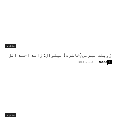
خاطره
ژوبله مېرمن(خاطره) ليکوال: زاهد احمد اتل
taand
-
اګست 5, 2013
0
خاطره