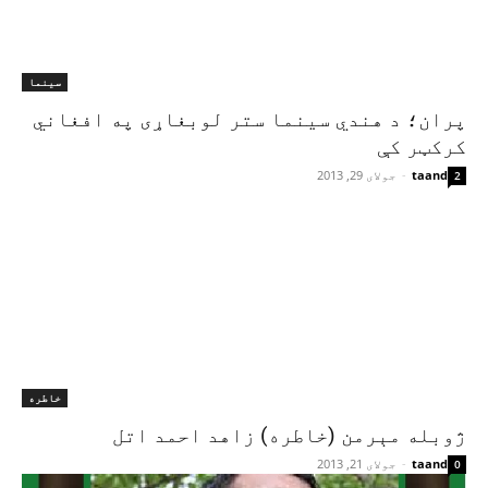
سینما
پران؛ د هندي سينما ستر لوبغاړی په افغاني
کرکټر کې
taand
-
جولای 29, 2013
2
خاطره
ژوبله مېرمن (خاطره) زاهد احمد اتل
taand
-
جولای 21, 2013
0