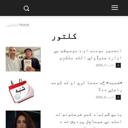
Home
کلتور
کلتور
انجنیر مومند او د موسیقۍ بې‌
ازاره هنر| ولي الله ملکزی
اګست 7, 2026
+
«شنبه» څه معنا لري او له کومه
راغلې ده؟
اګست 6, 2026
+
یامي ګوتم: د کمو فرصتونو له
امله مې هیماچل پردېش ته د