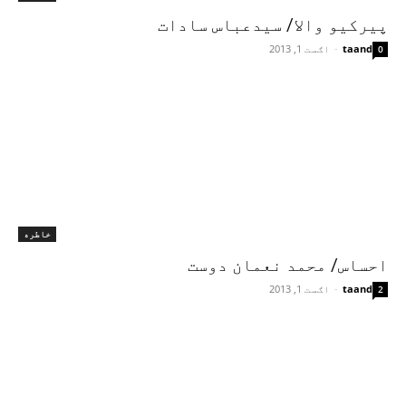
پيرکیو والا/ سیدعباس سادات
taand
-
اګست 1, 2013
0
خاطره
احساس/ محمد نعمان دوست
taand
-
اګست 1, 2013
2