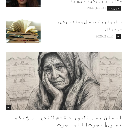
ستنېدو پرېکړه کړې وه
اګست 4, 2026
خبرونه
د ارواوو کمره |پوهاند بشیر
دودیال
اګست 2, 2026
+
+
اسمان به ړنګ وي د قدم لاندې به ځمکه
نه وې| نصرت‌الله نصرت