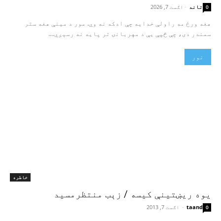
تاند
-
اګست 7, 2026
0
هغه ورځ مه راولې خدایه چې ادکه نه وي. مور د مینې هغه ستر
سمندر دی، چې څپې یې د مهربانۍ تر پایه نه رسېږي....
نور
خاطره
یوه ریښتینې کیسه / زېب منتظرمسید
taand
-
اګست 7, 2013
0