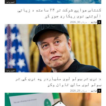
خبرونه
کنتاس هوايي شرکت تر ۲۴ ساعته د زیاتې
الوتنې نوی ریکارډ جوړ کړ
تاند
-
جولای 30, 2026
0
خبرونه
د نړۍ تر ټولو لوی ملیاردر په نړۍ کې تر
ټولو لوی مالي تاوان وکړ
تاند
-
جولای 29, 2026
0