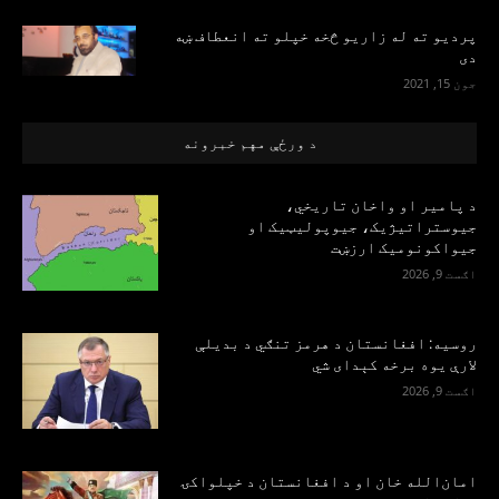
پرديو ته له زاريو څخه خپلو ته انعطاف ښه
دی
جون 15, 2021
د ورځې مهم خبرونه
د پامیر او واخان تاریخي،
جیوستراتیژیک، جیوپولیټیک او
جیواکونومیک ارزښت
اګست 9, 2026
روسیه: افغانستان د هرمز تنګي د بدیلې
لارې یوه برخه کېدای شي
اګست 9, 2026
امان‌الله خان او د افغانستان د خپلواکۍ