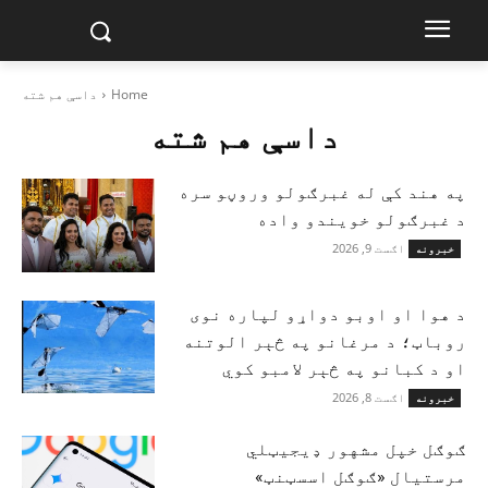
Home
داسې هم شته
داسې هم شته
په هند کې له غبرګولو وروڼو سره
د غبرګولو خویندو واده
اګست 9, 2026
خبرونه
د هوا او اوبو دواړو لپاره نوی
روباټ؛ د مرغانو په څېر الوتنه
او د کبانو په څېر لامبو کوي
اګست 8, 2026
خبرونه
ګوګل خپل مشهور ډیجیټلي
مرستیال «ګوګل اسسټنټ»