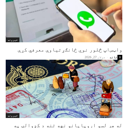
خبرونه
واټس‌اپ څلور نوي ځانګړتیاوې معرفي کړې
تاند
-
جولای 27, 2026
0
خبرونه
له هر لسو اروپایانو نهه تنه د کډوالۍ په