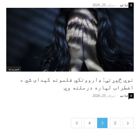
تاند
-
جولای 25, 2026
0
خبرونه
نوې څېړنې: ډاروونکي فلمونه کېدای شي د
اضطراب لپاره درملنه وي
تاند
-
جولای 25, 2026
0
4
3
2