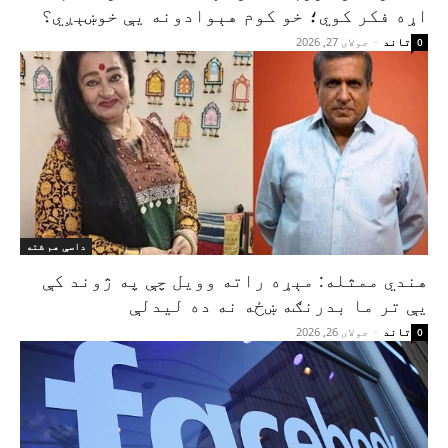
اړه فکر کوي؛ خو کوم هېوادونه یې خوښېږي؟
تاند
-
جولای 27, 2026
0
داسې هم شته
هندي ممثله: مېړه راته وویل چې په ژوند کې
یې تر ما بدرنګه ښځه نه ده لیدلې
تاند
-
جولای 26, 2026
0