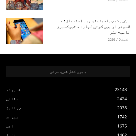
د ځیرکو ټېلفونونو ډېر استعمال؛ د
لاسونو او بټې ګوتې لپاره د «ټیکسټرز
تامب» خطر
اګست 10, 2026
ډېرې کتل شوې برخې
23143
خبرونه
2424
مقالې
2038
ټولنیز
1742
سپورت
1675
ادب
1462
روغتیا