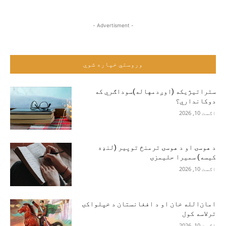
- Advertisment -
وروستي خپاره شوي
ستراتیژیکه (اوږدمهاله)سوداګري که
دوکانداري؟
اګست 10, 2026
د هوسۍ او د هوسۍ ترمنځ توپير (لنډه
کیسه) سمیرا حلیمزۍ
اګست 10, 2026
امان‌الله خان او د افغانستان د خپلواکۍ
ترلاسه کول
اګست 10, 2026