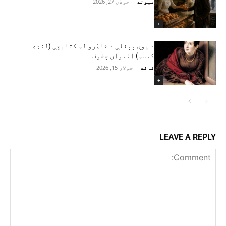
میوند
-
جولای 27, 2026
+
د یوې پېغلې د خاطرو له کتابچې (لنډه
کیسه) انتوان چخوف
تاند
-
جولای 15, 2026
+
LEAVE A REPLY