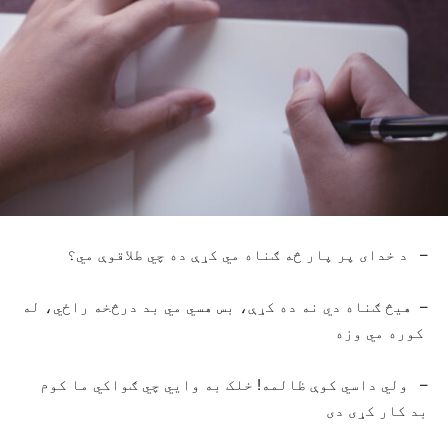
– د خدای پر پار څه ګناه مي کړې ده چي طلاقوې مي؟
– هيڅ ګناه دي نه ده کړې، بس هسي مي بد درڅخه راځي، له
کوره مي وزه
– ولي داسي کوې ظالمه! خلک به وايي چي ګواکي ما کوم
بد کار کړی دی