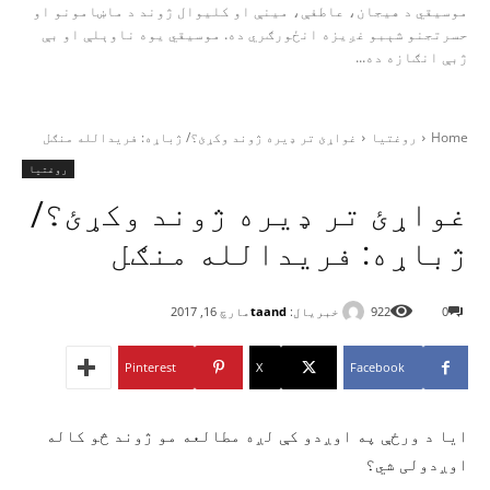
موسیقي د هیجان، عاطفې، مینې او کلیوال ژوند د ماښامونو او
حسرتجنو شېبو غږیزه انځورګري ده. موسیقي یوه ناوېلې او بې‌
ژبې انګازه ده...