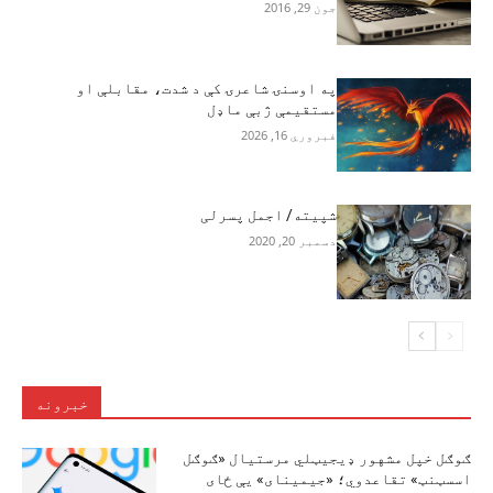
جون 29, 2016
په اوسنۍ شاعرۍ کې د شدت، مقابلې او
مستقیمې ژبې ماډل
فبروري 16, 2026
شپیته/ اجمل پسرلی
دسمبر 20, 2020
خبرونه
ګوګل خپل مشهور ډیجیټلي مرستیال «ګوګل
اسسټنټ» تقاعدوي؛ «جیمینای» یې ځای