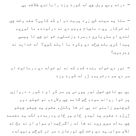
– درته ومي ويل چي له کوره وزه راباندي طلاقه يې
– ستا په سينه کي زړه پروت دی او که کاڼی؟ هغه وخت چي
ته خرکار وې د ماښام ډوډۍ دي نه درلوده، ما لوږي،
تندي او ستړياوي درسره وزغملې، خو نن چي تا پيسې
پيدا کړې بله ښځه دي وکړه ما ايله کوې؟ له خدايه نه
وېرېږې؟
– نور دي خوله بنده که، که نه نو خوله دي درماتوم او
سر دي هم درخريم، ژر له کوره وزه
بي بي تاجي خپل تور پوړنی پر سر کړ او د کور د دروازې
پر خوا روانه سوه، څو ګامه چي ولاړه، نو خپلو دوو
کوچنیو زامنو ته يې تر شا وکتل، هغوی په چيغو چيغو
ژړل، د هغوی په ليدو ځای پر ځای ودرېده، لکه په مجسمه
چي بدله سوې وي، نه شا ته راګرځېدای سوای او نه مخ ته
تلای سوای. په دې وخت کي تورجان د سر تر کوڅۍ ونيوله،