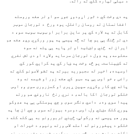
د مېلې لپاره کلي ته راته.
په دې وخت کي د ثور اړودوړ جوړ سو او تر هغه وروسته
افغانستان ته روسان راغلل. يوه ورځ د تورجان موټر
کابل ته په لاره کي پر ماين برابر او ټوټه ټوټه سو، د
دې تر څنګ يې يو چا ته څه پيسې په پور ورکړي وې، هغه هم
ايران ته ځني وتښتېد او تر پايه يې پته نه سوه
معلومه، په ډول د تورجان سرمايه ولاړه او دی تش نغري
ته کښېناست. يو څه وخت په ښار کي په کرايي کور کي
اوسېده، اخير له مجبوريه بيرته په تشو لاسونو کلي ته
راغی ، خو اوس يې په مټو کي هغه زور او شيمه نه وه
پاته چي کار وکړې، سپين ږيری او کمزروری سوی و، اوس
خلکو تورجان اکا باله، د نري رنځ ناروغي هم ورته
پيدا سوې وه، داسي ډنګر سوی و چي پوستکی يې په هډوکو
پوري کلک مښتي ول. اوس دومره بېوزله سوی و چي ان چا په
پور هم پيسې نه ورکولې. ځيني تربورونو به يې کله کله د
خلکو د پېغورونو له امله لاس ورته ونيو، د خيرات او
زکات په نوم به يې څه پيسې ورکړې، خو په هغو پيسو نه