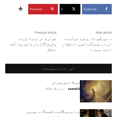
Pinterest
X
Facebook
Previous article
Next article
د میرګي ناروغۍ، ډولونه
غواړئ تر ډيره ژوند
او درملنه/ ډاکټر انتظار
وکړئ؟/ ژباړه: فریدالله
احمد همدرد
منګل
نور تازه موضوعات
خوب/ اجمل پسرلی
taand12
-
جولای 29, 2026
+
زړه ډوډۍ (لنډه کیسه) او. هېنري