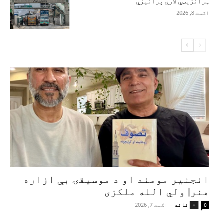
ټرانزیټي لارې پرانېزي
اګست 8, 2026
انجنیر مومند او د موسیقۍ بې‌ ازاره
هنر| ولي الله ملکزی
تاند
-
اګست 7, 2026
+
0