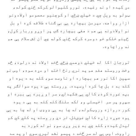
مړ کېده او نه رغېده. نورو کليوالو کرکه ځني کوله،
ټولو به ويل چي د خپلي ښځي او کوچنيو معصومو اولادونو
ازار وواهه. مېرمن بېچاره يې بې ګناه طلاقه کړه او بل
نو اولادونه يې هم د هغې بېچاره ګۍ پر اوږو وربار کړل،
ځينو خلکو خو دومره کرکه ځني کوله چي آن تش سلام يې هم
نه وراچاوه.
تورجان اکا له خپلي دوهمي ښځي څخه اولاد نه درلود، څه
وخت وروسته هغه هم په نري رنځ اخته او مړه سوه، اوس نو
سپين اکا نور هم بېچاره او ناوسه سو، کله به د يوه او
کله به د بل چا کره اوسېده. وروسته يې د يوه سوالګر په
بڼه غوره کړه، کالي يې شکېدلي، سر او ږيره يې ببره او
سپږو پر سر اخيستی و، لکه ملنګ کله کله به يې د يوه
کور دروازه وروټکوله، له چا به يې ډوډۍ او له چا به يې
يوه جوړه زاړه کالي غوښتل. تر دې ور وسته په کلي کي کم
ليدل کېده، کله چي به ډېر وږی سو، نو له کوره به
راووت. اوس يې له سر څخه د پيسو نشه ليري سوې او په سد