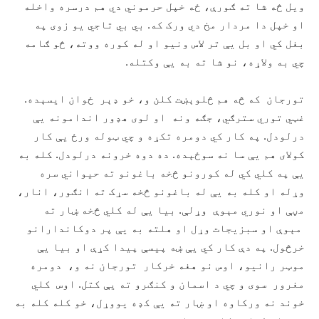
ويل څه شا ته ګورې، ځه خپل حرموني دي هم درسره واخله
او خپل دا مردار مخ دي ورک که. بي بي تاجي يو زوی په
بغل کي او بل يې تر لاس ونيو او له کوره ووته، څو ګامه
چي به ولاړه، نو شا ته به يې وکتله.
تورجان که څه هم څلوېښت کلن و، خو ډېر ځوان ايسېده.
غټي توري سترګي، جګه ونه او لوی هډور اندامونه يې
درلودل. په کار کي دومره تکړه و چي ټوله ورځ يې کار
کولای هم يې سا نه سوځېده. ده دوه خرونه درلودل. کله به
يې په کلي کي له کورونو څخه باغونو ته حيواني سره
وړله او کله به يې له باغونو څخه سړک ته انګور، انار،
مڼې او نوري مېوې وړلې. بيا يې له کلي څخه ښار ته
مېوې او سبزيجات وړل او هلته به يې پر دوکاندارانو
خرڅول. په دې کار کي يې ښه پيسې پيدا کړې او بيا يې
موټر رانيو، اوس نو هغه خرکار تورجان نه و، دومره
مغرور سوی و چي د اسمان و کنګرو ته يې کتل. اوس کلي
خوند نه ورکاوه او ښار ته يې کډه يووړل، خو کله کله به