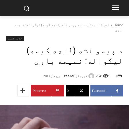
Home
ادب
لنډه کیسه
د پيسو نشه (لنډه کیسه) ليکواله: نسيمه
باري
لنډه کیسه
د پيسو نشه (لنډه کیسه)
ليکواله: نسيمه باري
خبریال:
taand
0
2041
مارچ 17, 2017
Pinterest
X
Facebook