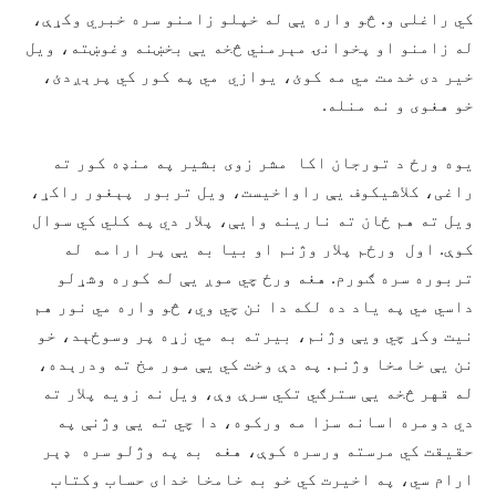
کي راغلی و. څو واره يې له خپلو زامنو سره خبري وکړې،
له زامنو او پخوانۍ مېرمني څخه يې بخښنه وغوښته، ويل
خير دی خدمت مي مه کوئ، يوازي مي په کور کي پرېږدئ،
خو هغوی و نه منله.
يوه ورځ د تورجان اکا مشر زوی بشير په منډه کور ته
راغی، کلاشيکوف يې راواخيست، ويل تربور پېغور راکړ،
ويل ته هم ځان ته نارينه وايې، پلار دي په کلي کي سوال
کوې. اول ورځم پلار وژنم او بيا به يې پر ارامه له
تربوره سره ګورم. هغه ورځ چي موږ يې له کوره وشړلو
داسي مي په ياد ده لکه دا نن چي وي، څو واره مي نور هم
نيت وکړ چي ويې وژنم، بيرته به مي زړه پر وسوځېد، خو
نن يې خامخا وژنم. په دې وخت کي يې مور مخ ته ودرېده،
له قهر څخه يې سترګي تکي سرې وې، ويل نه زويه پلار ته
دي دومره اسانه سزا مه ورکوه، دا چي ته يې وژنې په
حقيقت کي مرسته ورسره کوې، هغه به په وژلو سره ډېر
ارام سي، په اخيرت کي خو به خامخا خدای حساب وکتاب