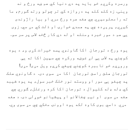
ورسره وکړي، خو بايد په دې دنيا کي هم ښه ورځ و نه
وينی. زه کله کله په دروازه کي تر چولو ورته ګورم، ما
ته رامعلومېږي چي هغه هره ورځ مري او بيا راژوندی
کېږي، پرېږده چي په همدې خوارۍ او ذلت کي مړ سي. زوی
يې هم د مور خبره ومنله او له دې کار څخه لاس پر سر سو.
يوه ورځ د تورجان اکا ګاونډي پسه خيرات کړی و، د يوه
کوچني په لاس يې لږ غوښه ورکړه چي سپين اکا ته يې
وروړې، خو ناببره کوچني چيغي کړې، ويل مړی! مړی!
تورجان هلئ راسئ تورجان اکا مړ سوی دی. د ګاونډي هلک
په چيغو يې مور او ووسته نور خلک خبر سول، په يوه شيبه
کي ډله ډله کليوال د تورجان اکا کره ورغلل، ګوري چي
هغه مړ سوی او نيم چغالانو او پيشيانو خوړلی دی. د هغه
مړي داسي بوی کاوه لکه يوه اوونۍ مخکي چي مړ سوی وي.