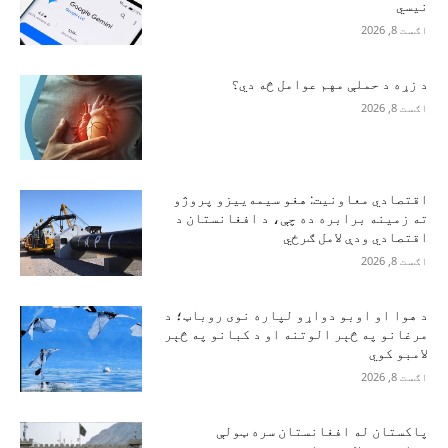
نیسي
اګست 8, 2026
د زړه د حملې مهم عوامل څه دي؟
اګست 8, 2026
اقتصادي معاونیت: هغو سیمه‌ییزو پروژو
ته زمینه برابره ده چې، د افغانستان د
اقتصادي ودې لامل ګرځي
اګست 8, 2026
د هوا او اوبو دواړو لپاره نوی روباټ؛ د
مرغانو په څېر الوتنه او د کبانو په څېر
لامبو کوي
اګست 8, 2026
پاکستان له افغانستان سره ټولې