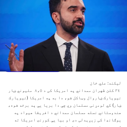
لیکنه: علي خان
٣٤ کلن ظهران ممداني په امريکا کی د ٨،٥ ملیوني ښار
نیویارک ښاروال وټاکل شو، دا به په امریکا (نیویارک
ښار) کي لومړنی مسلمان وي چې دا بريا یې په برخه شوه،
هندوستاني نسله مسلمان ممداني د افريقا هیواد په
یوګانډا کی زیږېدلی دی او بيا یې کورنۍ امريکا ته