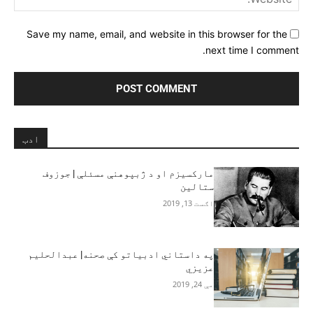
Save my name, email, and website in this browser for the
next time I comment.
ادب
مارکسیزم او د ژبپوهنې مسئلې | جوزوف
ستالین
اګست 13, 2019
په داستاني ادبیاتو کې صحنه| عبدالحلیم
عزیزي
مې 24, 2019