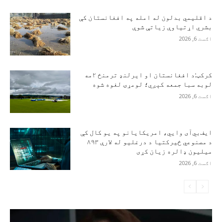
د اقلیمي بدلون له امله په افغانستان کې
بشري اړتیاوې زیاتې شوې
اګست 6, 2026
کرکټ:د افغانستان او ایرلنډ ترمنځ ۲مه
لوبه سبا جمعه کېږي؛ لومړۍ لغوه شوه
اګست 6, 2026
ایف‌بي‌آی وايي، امریکایانو په یو کال کې
د مصنوعي ځیرکتیا د درغلیو له لارې ۸۹۳
میلیون ډالره زیان کړی
اګست 6, 2026