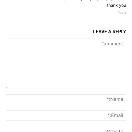
thank you
Reply
LEAVE A REPLY
Comment:
me:*
ail:*
ite: