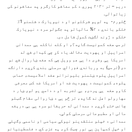
دريم – تر ٢٠٣٠ پورې د کم معاشو کارګرو په معاشونو کی
زیاتوالی.
څلورم- په لویو شرکتونو او د نیویارک د شتمنو 1٪
خلکو باندې د ٢% مالیاتو په جګولو سره د نیویارک
خلکو د ژوند لګښت کمول شامل دی.
ترمپ هغه کمونیست ګاڼه؟، او کله ناکله ېې ممدانی
اسراييل او یهودیت مخالف یاد کړ چې کېدای شي له
امریکا یې وشړی دا یې هم وویل چې که هغه ښاروال شي نو
دی (ترمپ) به ورباندې فډرالي مرستې بندې کړې، دارنګه
اسراييل پلوه ښتمنو بلیونرانو هغه اسلاميست، حماس
پلوه، کمونیست د یهودیت ضد او امریکا ضد کس معرفی
کاوو هغه يې پردی، بې تجربه او د داسي یو لوی ښار د
مهارولو اهل نه ګاڼه، تر څو يې د ښاروالی مقام ګټلو
چانس ختم کړې، د ممدانی له حریفانو سره یې بې درېغه
مالی او مطبوعاتی مرستې کولې.
ممدانی د خپلو منتقدینو نیوکې سیاسی او ناسمې وګڼلې
او خپل کمپاین یې نور چټک کړ، په غزی کي د فلسطينیانو