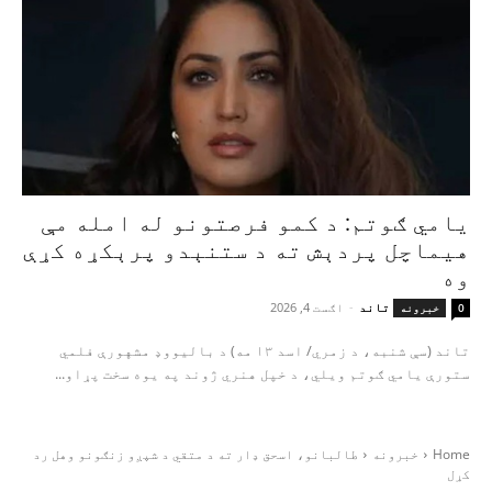
یامي ګوتم: د کمو فرصتونو له امله مې
هیماچل پردېش ته د ستنېدو پرېکړه کړې
وه
تاند
-
اګست 4, 2026
0
خبرونه
تاند (سې شنبه، د زمري/ اسد ۱۳ مه) د بالیووډ مشهورې فلمي
ستورې یامي ګوتم ویلي، د خپل هنري ژوند په یوه سخت پړاو...