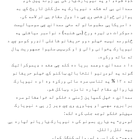
کډه شوه، او په نیویارک ښار کی یې ژوند پيل کړ،
ممدانی بې له شکه د نیویارک په سل کلن تاريخ کي به
یوازنی ځوان شخص وي چې دا ډول مقام یې تر لاسه کړ.
د امریکایې مطبوعاتو له مخې ممداني چې سوسیالیست
دموکرات دی تېره ورځ (سې شنبه) د نوامبر میاشتې په
څلورمه نيټه خپلو دوو حریفانو شاغلی انډرو کومو چي د
نیویارک پخوانی والی ؤ او کرټيس سلیوا جمهوریت پال
ته ماته ورکړه.
دا د ممداني دوهمه بریا ده کله چې هغه د ډيموکراتيک
ګوند په لومړنيو انتخاباتي ټاکنو کي خپلو حريفانو
ته د ١٢ % په تناسب سره ماتی ورکړه وه او د نیویارک
ښاروالي مقام لپاره نامزد وټاکل شو.
ممداني د خپل کمپاین ژمنې د خلکو له خواهشاتو سره
برابرې، مهمې او پياوړې وې چي ډېر ژر يې د نیویارک
مېښتو خلکو توجه جلب کړه لکه:
لومړی- په ښاري بسونو کی د نیویارک ښاریانو لپاره بې
بيه تلل راتلل.
دوهم- د کرایې د لوړوالي کنګل کول.