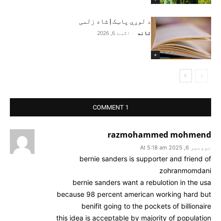
د لوږې پاټک | شاه زلمی
تاند
-
اګست 6, 2026
+
1 COMMENT
razmohammed mohmend
نوومبر 6, 2025 At 5:18 am
bernie sanders is supporter and friend of
zohranmomdani
bernie sanders want a rebulotion in the usa
because 98 percent american working hard but
benifit going to the pockets of billionaire
this idea is acceptable by majority of population