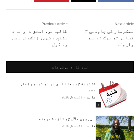
Previous article
Next article
ننګرهار کې چاودنې ۳
‏طالبانو، اسحق ډار ته د
کسانو ته مرګ ژوبله
متقي د شپږو زنګونو وهل
واړوله
رد کړل
نور تازه موضوعات
«شنبه» څه معنا لري او له کومه راغلې
ده؟
تاند
-
اګست 6, 2026
+
د پروین ملال څو تازه شعرونه
تاند
-
اګست 6, 2026
+