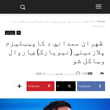
Home
+
ظهران ممداني د کاپيټلیزم پلازمینې (نیویارک) ښاروال
وټاکل شو
+
مقالې
ظهران ممداني د کاپيټلیزم
پلازمینې (نیویارک) ښاروال
وټاکل شو
خبریال:
تاند
1
1107
نوومبر 5, 2025
Pinterest
X
Facebook