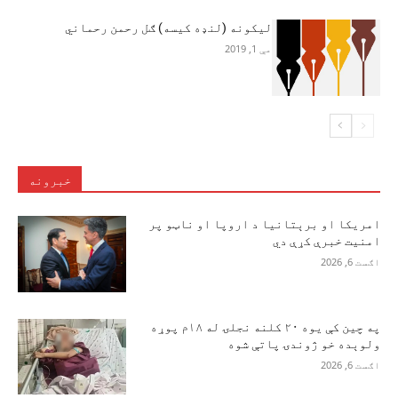
لیکونه (لنډه کیسه) ګل رحمن رحماني
مې 1, 2019
خبرونه
امریکا او برېتانیا د اروپا او ناټو پر
امنیت خبرې کړې دي
اګست 6, 2026
په چین کې یوه ۲۰ کلنه نجلۍ له ۱۸م پوړه
ولوېده خو ژوندۍ پاتې شوه
اګست 6, 2026