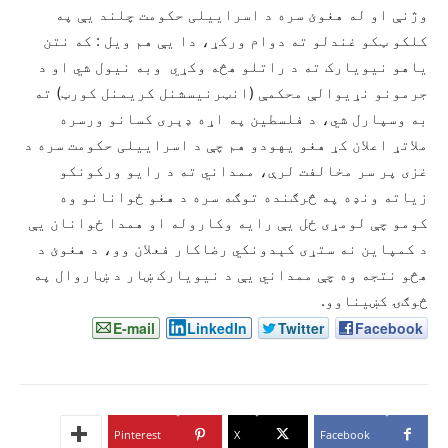
وژنې او له هغوئ سره د اسراییلی حکومت چلند یې په
کلکو ټکو غندلو ته دوام ورکړ، دا یې هم ویل : که نتن
یاهو نیویارک ته د راتلو هڅه وکړي وبه نیول شي او د
جرمونو نړیوالې محکمې (انټرنيسشنل کريمنل کورټ) ته
به وسپارل شي، د فلسطین په اړه ډېری کسانو ورسره
ملاتړ اعلان کړ هغو یهودو هم چې د اسراییلی حکومت سره د
غزی پر سر مخالفت لرې، ممداني ته د رایو ورکونکو
زیاته ونډه په څرګنده توګه سره د هغو ځوانانو وه
کومو چې لومړی ځل یې رايه وکاروله او همدا ځوانان یې
د کمپاین نه ستړی کېدونکي رضاکار فعلان وو، د هغوئ د
هڅو نتجه وه چې ممداني يې د نيویارک ښار د ښاروال په
څوګۍ کښیناوو.
E-mail
LinkedIn
Twitter
Facebook
Pinterest
X
Facebook