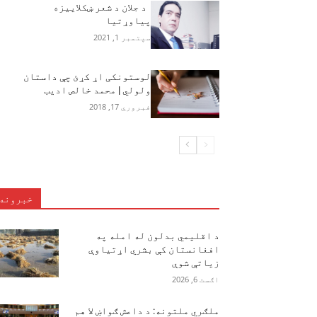
د جلان د شعر ښکلاییزه
پياوړتیا
سپتمبر 1, 2021
لوستونکی اړ کړئ چې داستان
ولولي | محمد خالص ادیب
فبروري 17, 2018
خبرونه
د اقلیمي بدلون له امله په
افغانستان کې بشري اړتیاوې
زیاتې شوې
اګست 6, 2026
ملګري ملتونه: د داعش ګواښ لا هم