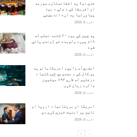
جدي دی؛ په افغانستان، سوریه
او افریقا کې د ډلې د بیا
پیاوړتیا په اړه اندېښنې
اګست 6, 2026
په چین کې یوه ۲۰ کلنه نجلۍ له
۱۸م پوړه ولوېده خو ژوندۍ پاتې
شوه
اګست 6, 2026
ایف‌بي‌آی وايي، امریکایانو په
یو کال کې د مصنوعي ځیرکتیا د
درغلیو له لارې ۸۹۳ میلیون
ډالره زیان کړی
اګست 6, 2026
امریکا او برېتانیا د اروپا او
ناټو پر امنیت خبرې کړې دي
اګست 6, 2026