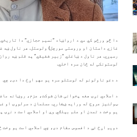
دا څو ورځو کي مي د ارواښاد “نسيم حجازي” دا تاريخي
غازي داستان او وروستی مورچل) ولوستل. هر ناول ښه ض
رسېږي. هر ناول د ښاغلي “زبير شفيقي” په قلم ښه روان
لوستونکی له ځان سره اخلي.
د دغو ناولونو له لوستلو سره يو مهم اړخ دا دی، چي
د اسلامي نړۍ هغه پخوانی شان شوکت، عزم، روښانه ماض
ټولنيز عروج له ورايه ښڪاري. مسلمان د سرلوړۍ او غر
يو وخت د تمدن او علم بېلګي وې او اسلامي امت د نړۍ پ
دويم اړخ ئې د افسوس مقام دی، چي اسلامي امت يو وخت څن