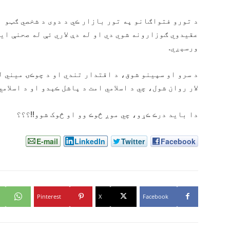
د تورو فتواګانو په تور بازار ڪي د دوی د شخصي ګټو 
عقيدوي ګوزارونه شوي دي او له دې لاري ئې له صحنې اي
ورسېږي.
د سرو او سپينو شوق، د اقتدار تندي او د چوڪۍ ميني ل
لار روان شول، چي د اسلامي امت د پاشل ڪېدو او د اسلام
دا بايد درڪ ڪړو، چي موږ څوڪ وو او څوک شوو!!؟؟؟
E-mail
LinkedIn
Twitter
Facebook
Pinterest
X
Facebook