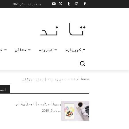
جمعه, اګست 7, 2026
تاند
کورپاڼه
خبرونه
مقالې
ک
Home
+
د ماضي په ياد | زهير سپېڅلی
ادب
روښانه څېره | اجمل ښکلى
جولای 9, 2019