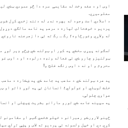
اوس او د هغه وخت له مقايسې سره دا څو عمومي ټڪي ليڪ
معلومېږي.
د اسلامي امت وجود له بهره نه، له دننه زخمي کړل شوی
پرديو د خوشحالۍ لپاره د مرهم په نامه مالګي دوړول 
له ولاړي وغورځاوه؛ رگ ـ رگ ته ئې دا زهرجنه ناروغي 
لسګونه پېړۍ مخڪي په کور او ټولنه ڪي ښځو ډېر لوړ م
ټولنيزو چارو ڪي ئې فعاله ونډه درلوده او د اوس غون
محروم و او نه د اوس رنګه فلج و!
په هره ټولنه ڪي د مذهب په جامه ڪي په ښڪاره د مذهب
خلڪ لوټلي او غولولي؛ انسانان ئې په لوړ ذاتو او ټي
هواوې چلولې.
په سپينه جامه ڪي تورو مارانو بشريت چيچلی او انسان
ځينو لارورڪو رهبرانو د خپلو شخصي ګټو او مقامونو ل
کړي دي او خپل ولسونه ئې پرديو ته لاس و پښې تړلي سپا