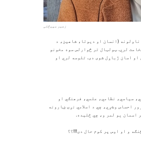
زهیر سپېڅلی
 ناولونه (انسان او ديوتا، شاهين، د
خامت لري. ټولټال تر څوارلس سوه مخونو
 او اسان ژباړل شوی دی. تلوسه لري او
ي، سياسي، نظامي، علمي، فرهنګي او
ور احساس وڪړي، چي د اسلامي نړۍ ښارونه
ر اسمان يو لمر و، چي ځلېده.
ګه و او اوس پر کوم حال دی!!!؟؟