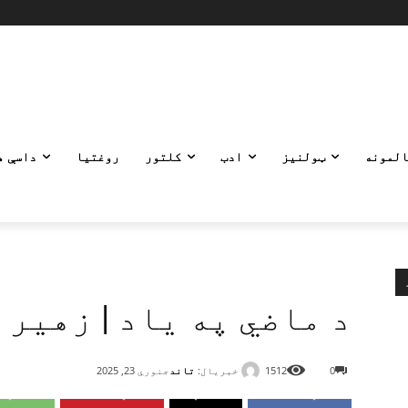
المونه
ټولنیز
ادب
کلتور
روغتیا
داسې ه
د ماضي په ياد | زهير
خبریال:
تاند
0
1512
جنوري 23, 2025