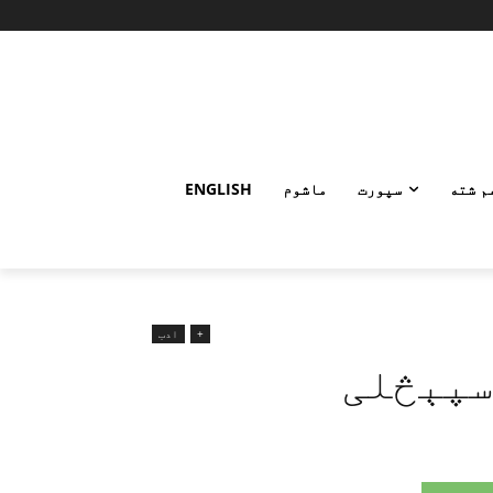
م شته
سپورت
ماشوم
ENGLISH
+
ادب
 سپېڅلی