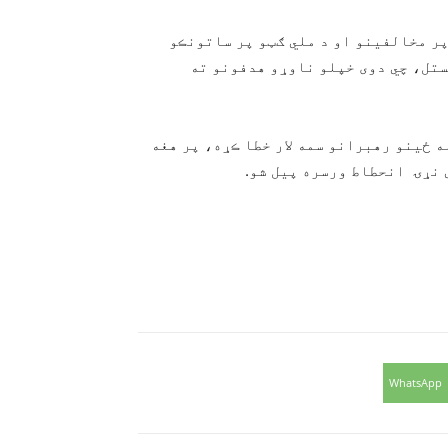
پر مخالفينو او د ملي ګټو پر ساتونڪو
ستل، چي دوی خپلو ناوړو هدفونو ته
ه ځينو رهبرانو سمه لار خطا ڪړه، پر هغه
ي نړۍ انحطاط ورسره پیل شو.
WhatsApp