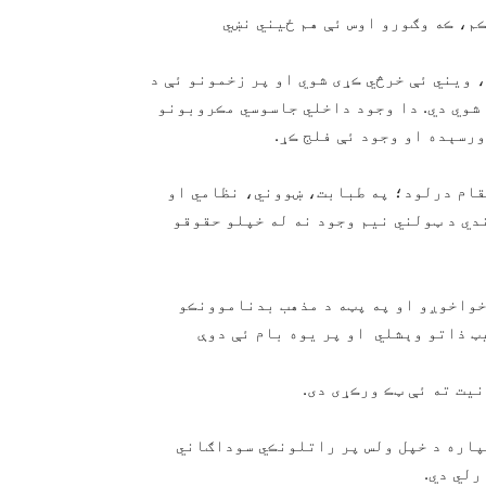
م، ڪه وګورو اوس ئې هم ځيني نښي
، ويني ئې خرڅي ڪړی شوي او پر زخمونو ئې د
شوي دي. دا وجود داخلي جاسوسي مڪروبونو
ورسېده او وجود ئې فلج ڪړ.
قام درلود؛ په طبابت، ښووني، نظامي او
دي د ټولني نيم وجود نه له خپلو حقوقو
 خواخوږو او په پټه د مذهب بدناموونڪو
ټ ذاتو وېشلي او پر يوه بام ئې دوې
يت ته ئې ټڪ ورڪړی دی.
پاره د خپل ولس پر راتلونڪي سوداګاني
رلي دي.