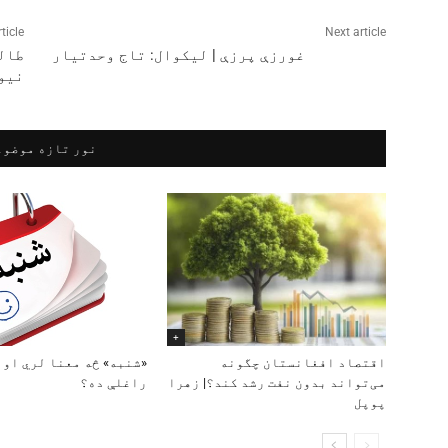
ticle
Next article
غورزې پرزې | لیکوال: تاج وحدتیار
نیو
نور تازه موضوع
+
اقتصاد افغانستان چگونه
«شنبه» څه معنا لري او 
می‌تواند بدون نفت رشد کند؟| زهرا
راغلې ده؟
پوپل