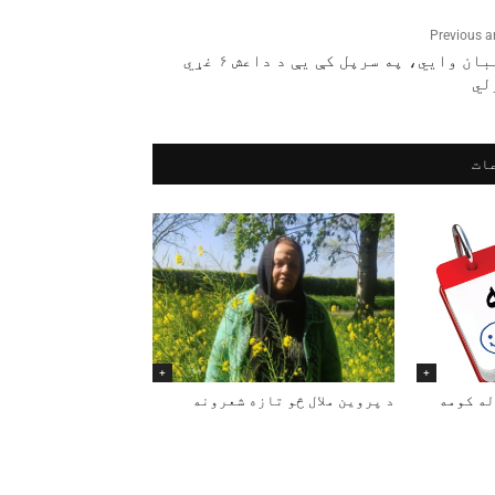
Previous ar
طالبان وايي، په سرپل کې یې د داعش ۶ غړي
لي
ات
+
+
له کومه
د پروین ملال څو تازه شعرونه