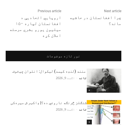
Previous article
Next article
چرا افغانستان در حاشیه
اروپايي اتحادیې د
ماند؟
افغانستان لپاره ۱۵۰
میلیون یورو بشري مرسته
اعلان کړه
نور تازه موضوعات
مننه (لنډه کیسه) لیکوال: انتوان چیخوف
تاند
-
اګست 9, 2026
+
شنګلز څرنګه ناروغي ده؟| ډاکټر ش میره‌کی
تاند
-
اګست 9, 2026
+