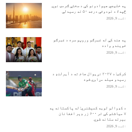
په خلیجي هېوادونو کې د سختې ګرمۍ نوې
څپه؛ د تودوخې درجه ۵۰ ته رسېدلې
اګست 9, 2026
په هند کې له غبرګو وروڼو سره د غبرګو
خویندو واده
اګست 9, 2026
کرکټ: د ۲۰۲۷ نړیوال جام ته د آیرلنډ د
رسېدو هیله مړاوې شوه
اګست 9, 2026
د کډوالو لویه کمېشنري: له پاکستانه په
۷ میاشتو کې تر ۶۰۰ زر ډېر افغانان
بېرته ستانه شوي
اګست 9, 2026