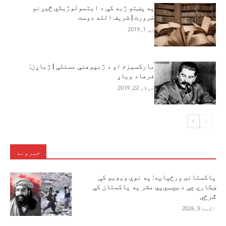
په پښتو ژبه کې د ایتمولوژیکي څېړنو
ضرورت | شریف الله دوست
مې 1, 2019
مارکسیزم او د ژبپوهنې مسئلې | ژباړن:
فرهاد ویاړ
جولای 22, 2019
خبرونه
پاکستانۍ ورځپاڼه: په نوې ویډیو کې
ښکاري چې د ټي‌ټي‌پي مشر په پاکستان کې
ګرځي
اګست 9, 2026