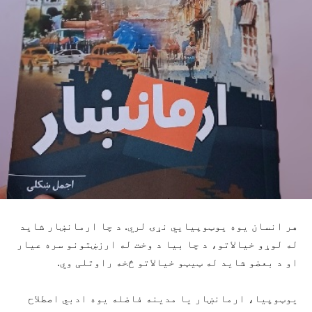
هر انسان یوه یوټوپیایي نړۍ لري. د چا ارمانښار شاید
له لوړو خیالاتو، د چا بيا د وخت له ارزښتونو سره عیار
او د بعضو شاید له ټيټو خیالاتو څخه راوتلی وي.
یوټوپیا، ارمانښار یا مدينه فاضله یوه ادبي اصطلاح