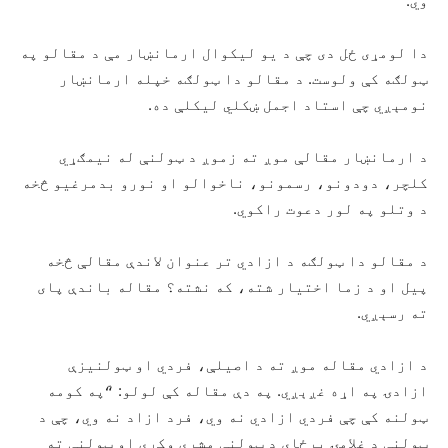
وي.
دا لومړی ځل دی چې د یو لیکوال ارمانښار مې د مقالو په
ټولګه کې ولوست. د مقالو دا ټولګه خپله ارمانښار
نومېږي چې استاد اجمل ښکلي ليکلې ده.
د ارمانښار مقالې موږ ته زموږ د ټولنې له نیمګړي
کلچر، دودونو، رسمونو، ناخوالو او نورو بدمرغيو څخه
د وتلو په لور دعوت راکوي.
د مقالو دا ټولګه د ازادي تر عنوان لاندې مقالې څخه
پیل او د زما اختيار شته، که نشته؟ مقاله باندې پای
ته رسېږي.
د ازادي مقاله موږ ته د اصیلې، فردي او ټولنیزې
ازادۍ په اړه غږېږي. په دې مقاله کې لولو: “ّپه کومه
ټولنه کې چې فردي ازادي نه وي، فرد ازاد نه وي، چې د
ټولنې د غلامۍ پرځای د ټولنې مشري وکړي او ټولنې ته