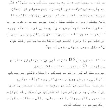
پرته، د هېچا خبره بايد په پټو سترګو ونه منو: “د فکر
په پایله کې ترلاسه شوی ایمان د پټو سترګو تر ایمان
ډېر د بصیرت خاوند او حق ته نيږدې وي، ځکه دلته ستا
ذهن مشغول دی او هلته ستا ړنده جذبه چې هر وخت د هر چا
له خوا استعمالېدای شي. د ړندې جذبې تر شا د هغه وېره
کارفرما ده چې تا د سيوري غوندې په ځان پسې روانوي او
چې کله هم دا وېره ختمه شي، د طاعت سایه هم ړنګه شي،
ځکه عقل و بصیرت پکې دخیل نه وي”.
دا کتاب ټول ټال 120 مخونه لري چې د ټولنیزو مسایلو
په اړه له 29 بېلابېلو مقالو مالامال دی.
په دې مقالو کې چې کومه نیوکه د استاد ښکلي پر پېچلي
نثر کېږي، بېخي پرځای ده. ښکلی یوه ګونګه موضوع
تقریباً هماغسې ګونګه پرېږدي، د استاد غضنفر په شان
يې د مثال په راوړلو سره نه شاربي چې دې کار نه یوازې
د نوموړي نثر پېچلتيا ته بېولی، بلکې د مقالو د خوند
رنګ یې هم ور پيکه کړی.