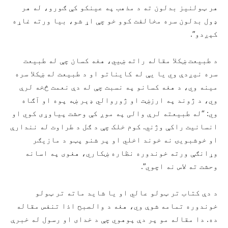
هر ټولنیز بدلون ته د مذهب په عینکو کې ګورو، له هر
ډول بدلون سره مخالفت کوو خو چې اړ شو، بیا ورته غاړه
کېږدو”.
د طبیعت ښکلا مقاله راته ښيي، هغه کسان چې له طبیعت
سره نيږدې وي یا یې له کایناتو او د طبیعت له ښکلا سره
مينه وي، د هغه کسانو په نسبت چې له دې نعمت څخه لرې
وي، د ژوند په ارزښت او ژوروالي ډېر ښه پوه او آګاه
وي: “له طبيعته لرې والی په موږ کې وحشت پياوړی کوي او
انسانیت راکې وژني. کوم خلک چې د ګل د طراوت له نندارې
او خوشبویۍ نه خوند اخلي او پر شنو پټو د مازیګر
وړانګې ورته خوندوره نظاره ښکاري، هغوی په اسانه
وحشت ته لاس نه اچوي”.
د دې کتاب تر ټولو عالي او یا شاید ماته تر ټولو
خوندوره تمامه شوې وي، هغه د والصبح اذا تنفس مقاله
ده. دا مقاله مو پر دې پوهوي چې د خدای او رسول له خبرې