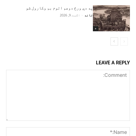
په دې ورځ دوهم اتوم بم وکارول شو
تاند
-
اګست 9, 2026
+
LEAVE A REPLY
Comment:
me:*