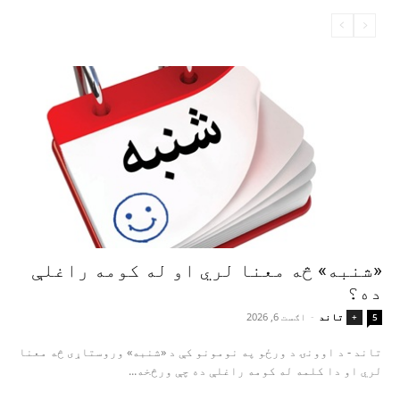
«شنبه» څه معنا لري او له کومه راغلې
ده؟
تاند
-
اګست 6, 2026
+
5
تاند - د اوونۍ د ورځو په نومونو کې د «شنبه» وروستاړی څه معنا
لري او دا کلمه له کومه راغلې ده چې ورڅخه...