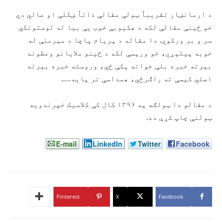
د ارمانښار تقریباً ټولې مقالې ذاتاً ښکلې او عالي دي
خو ځينې مقالې لکه د هکیوبې خوب يې بيا له لوستونکي
سر و بر ورکوي. دا مقاله د پریام پاچا د مېرمنې له
خوبه پیلېږي، خو ورپسې لکه د ځینو ملایانو وعظونه
بېرته خبره بلې خواته پکې ځي، وروسته خبره بېرته
اصلي کیسې ته راګرځي، همداسې تر پایه…..
د مقالو دا ټولګه په ۱۳۹۶ کال کې کلاسيک خپرندويه
ټولنې چاپ کړې ده.
E-mail
LinkedIn
Twitter
Facebook
Pinterest
X
Facebook