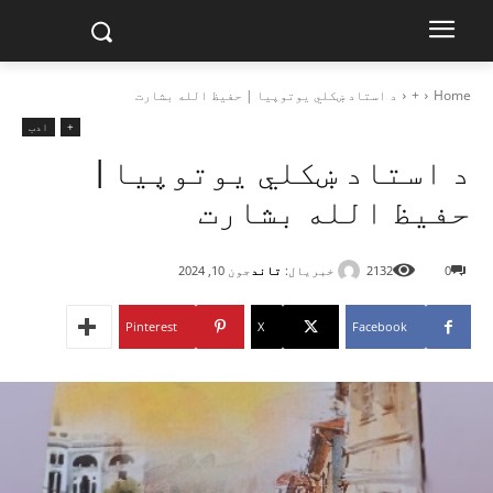
Home
+
د استاد ښکلي یوتوپیا | حفیظ الله بشارت‎
+
ادب
د استاد ښکلي یوتوپیا |
حفیظ الله بشارت‎
خبریال:
تاند
0
2132
جون 10, 2024
Pinterest
X
Facebook