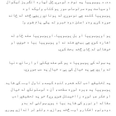
ده. د یوټوپیا په نوم د لومړي ځل لپاره انګرېز لیکوال
او سیاست پوه سرتوماس مور یو کتاب ولیکه او د
یوټوپیا کلمه چې نوموړي له يوناني ريښې څخه له ځانه
جوړه کړې وه، اصلن دوه خبرو ته پکې پام شوی و:
یو اویوټوپیا او بل یوټوپیا. اویوټوپیا هغه ځای ته
اشاره کوي چې بېخي شته نه او یوټوپیا بیا د خوښۍ او
خوشالۍ له ځای څخه بحث کوي.
په ټوله کې یوټوپیا د يو کس هغه ښکلې او ارماني دنیا
ته وايي چې په خیال کې یې د خیال په مټ جوړوي.
په تخلیقي ادب لکه شعر، لنډه کیسه، ناول او…. کې شاید
یوټوپیا په ډېره لوړه سطحه، آن د لوستونکي له خیال
او فکر هم لوړه رااخيستل شوې وي؛ خو په تحقيقي ادب
مقاله او نورو کې شاید بیا د یوې ټولنې له بدو
دودونو، افکارو او… څخه یوازې د وتلو تر اندازې پورې