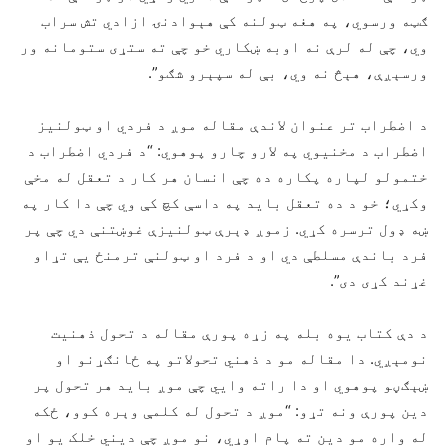
ګټه ورسوي، په هغه ټولنه کې هېوادنۍ ازادي تش سراب
وي، چې له لرې نه اوبه ښکاري خو چې ته ستړی ستومانه ور
ورسېږې، هېڅ نه وي، بې له سپېرو شګو”.
د اضطراب تر عنوان لاندې مقاله موږ د فردي او ټولنیز
اضطراب د مخنیوي په لارو چارو پوهوي: “د فردي اضطراب د
ختمولو لپاره پکاره ده چې انسان هر کار د تعقل له مخې
وکړي؛ خو د ده تعقل باید په داسې کچ کې وي چې دا کار په
ښه ډول ترسره کړي. زموږ ډېرې ټولنیزې غوښتنې دي چې پر
فرد باندې مسلطې دي او د فرد او ټولنې ترمنځ یې تړاو
غړند کړی دی”.
د دې کتاب يوه بله په زړه پورې مقاله د تحول ذهنیت
نومېږي. دا مقاله مو د ذهني تحولاتو په ځانګړنو او
ښېګڼو پوهوي او دا راته وايي چې موږ باید هر تحول پر
دین پورې ونه تړو: “موږ د تحول له کلمې وېره کوو، ځکه
له واره مو دين ته پام اوړي، نو موږ چې دیني خلک یو او