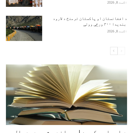
اګست 8, 2026
د افغانستان او پاکستان ترمنځ د لارود
بندېدا ۳۰۰ ورځې ووتې
اګست 8, 2026
د ارواوو کمره |پوهاند بشیر دودیال