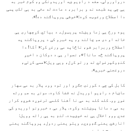
درواورولې. هغه د راډیو ښه اورېدونکی و، کوم خبر به
ېې چې په طبعه نه و برابر، د عادت له مخې به ېې لکۍ پسې
دا اصطلاح ورغوټه کړه:«خوشې پروپاګند ده!».
یوه ورځ ېې زما ویښته پریټول، د بیاتي کړچهاری ېې
خاته او دی هم چالند و، په خبرو کې د پروپاګند په
اصطلاح وربرابر شو، ناڅاپه مې ورغږ کړ:« آکا! دا
پروپاګند څه مانا؟»، نصوار ېې د دوکان د اخیړ
کنډوکپرغولي ته ور تو کړل، وېې ویل:«هسې کړتې،
دروغجنې خبرې».
کابل کې چې د کورنۍ جګړو اور تود وو، پلار به مې سهار
ماښام د راډیو اوریدل نه قضا کاوه. مونږ به هم ورته
غوږ وو. کله کله به مې نا آشنا کلمې ترغوږه شوې، کرار
به مې د مانا پوښتنه وکړه. پلار مې د خبرونو اوریدو کې
جدي وو، اخلال ېې نه خوښېده. لنډ به ېې راته وویل:
انارشي یعنی ګډوډي، ویتو یعنی ردول، پروپاګند یعنی
ډنډوره – تبلیغ….