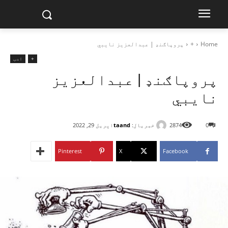
Home
+
پروپاګنډ | عبدالعزیز نایبي
+
ادب
پروپاګنډ | عبدالعزیز
نایبي
خبریال:
taand
0
2874
اپریل 29, 2022
Pinterest
X
Facebook