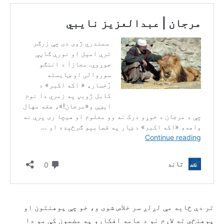
تر دې ځایه مې لږلږ سر خلاص شوی و، خو چې پوهنتون او
پوهنځي ته لاړم نو د عامه افکارو په مضمون کې مو دا