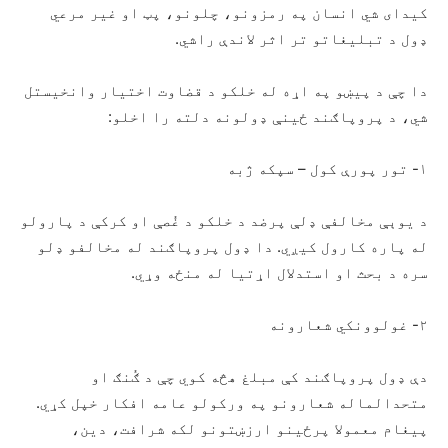
کیدای شي انسان په رمزونو، چلونو، پټ او غیر مرعي
ډول د تبلیغاتو تر اثر لاندې راشي.
دا چې د پیښو په اړه له خلکو د قضاوت اختیار وانخیستل
شي، د پروپاګند ځینې ډولونه دلته را اخلو:
۱- تور پورې کول – سپکه ژبه
د یوېې مخالفې ډلې پرضد د خلکو د غُصې او کرکې د پارولو
له پاره کارول کیږي. دا ډول پروپاګند له مخالفو ډلو
سره د بحث او استدلال اړتیا له منځه وړي.
۲- غولوونکي شعارونه
دې ډول پروپاګند کې مبلغ هڅه کوي چې د ګُنګ او
متحدالماله شعارونو په ورکولو عامه افکار خپل کړي.
پیغام معمولا پرځینو ارزښتونو لکه شرافت، دین،