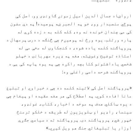
ارواښاد جمال الدین امیل زمونږ ګاونډی وو. اصل کې
پوځي منصبدار وو، خو په الجبر ښه پوهیده! په دې مضون
کې مې چندان خونده نه وه، کله کله به د زده کړې له
پاره ورتلم. یوه ورځ نه پوهیږم چې څنګه د درس پرمهال د
پروپاګند کلمه یاده شوه، د کنجکاوۍ له مخې مې له
استاذه توضیح وغوښته. هغه په ډیره مهربانۍ د خپلو
شخصي یاداشتونو کتابچه راکړه چې په یوه پاڼه کې ېې د
پروپاګند شرحه داسې راغلې وه:
«پروپاګند اصل کې لاتینه کلمه ده چې د خبراوي او تبلیغ
مانا افاده کوي. په اصطلاح کې هر هغه عقیده او پیغام چې
د یوه ټاکلي هدف په موخه د اخبار، کتاب، غونډو،
سینما، راډیو او ټلویزیون له طریقه د خلکو ترمنځ
خپور شي، پروپاګند دی. پروپاګند ته د سیاسي جګړې
اوزار یا تبلیغاتي جنګ هم ویل کیږي.»