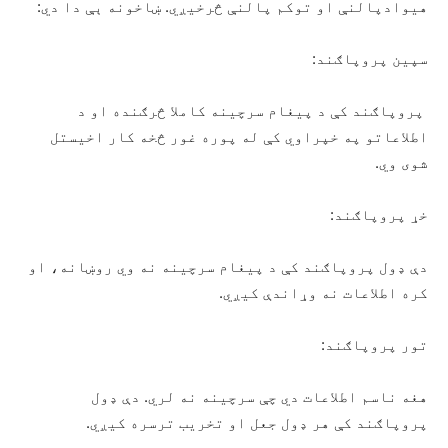
هیوادپالنې او توکم پالنې څرخیږي. ښاخونه ېې دا دي:
سپین پروپاګند:
پروپاګند کې د پیغام سرچینه کاملا څرګنده او د
اطلاعاتو په خپراوي کې له پوره غور څخه کار اخیستل
شوی وي.
خړ پروپاګند:
دې ډول پروپاګند کې د پیغام سرچینه نه وي روښانه، او
کره اطلاعات نه وړاندې کیږي.
تور پروپاګند:
هغه ناسم اطلاعات دي چې سرچینه نه لري. دې ډول
پروپاګند کې هر ډول جعل او تخریب ترسره کیږي.