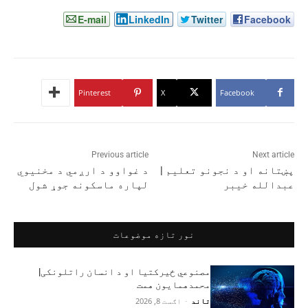
E-mail
LinkedIn
Twitter
Facebook
Pinterest
X
Facebook
Previous article
Next article
پښتانه او د نجونو تعليم |
د غواوو د ارږمي د مخنیوي
عبدالله خيبر
لپاره ماسکونه جوړ شول
نور تازه موضوعات
مصنوعي ځیرکتیا او د انسان راتلونکی|
محمدهمایون همت
تاند
-
اګست 8, 2026