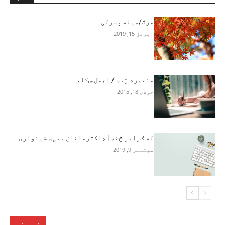
مرګ/هیله پسرلی
اپریل 15, 2019
منحصره ژبه / اجمل ښکلى
جولای 18, 2015
له ګرامر څخه | ډاکترماخان میږی شینواری
سپتمبر 9, 2019
خبرونه