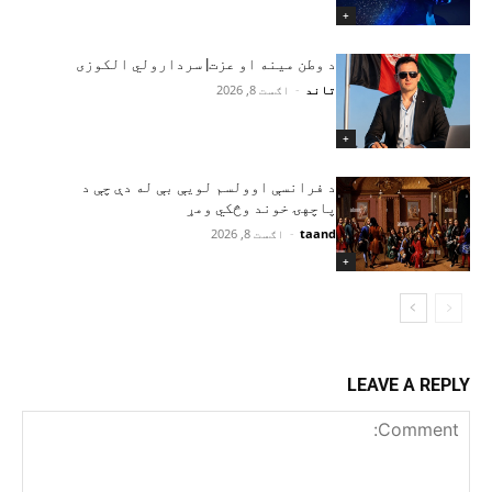
+
د وطن مینه او عزت| سردارولي الکوزی
تاند
-
اګست 8, 2026
+
د فرانسې اوولسم لویې بې له دې چې د
پاچهۍ خوند وڅکي ومړ
taand
-
اګست 8, 2026
+
LEAVE A REPLY