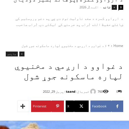
تاند
-
اګست 2, 2026
+
0
د ارواوو کمره د هغه ناولیت نوم دی چې په دغو وروستیو کې
ښاغلي حفیظ الله تُراب په جرمني کې لیکلی دی. تُراب صاحب...