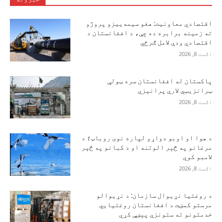
اقتصادي معاونیت: هغو سیمه‌ییزو پروژو
ته زمینه برابره ده چې، د افغانستان د
اقتصادي ودې لامل ګرځي
اګست 8, 2026
پاکستان له افغانستان سره ټولې
ټرانزیټي لارې پرانېزي
اګست 8, 2026
د هوا او اوبو دواړو لپاره نوی روباټ؛ د
مرغانو په څېر الوتنه او د کبانو په څېر
لامبو کوي
اګست 8, 2026
د روغتیا نړیوال سازمان: د نړیوالو
مرستو کمښت د افغانستان روغتیايي
خدمتونو ته ستونزې پېښې کړي