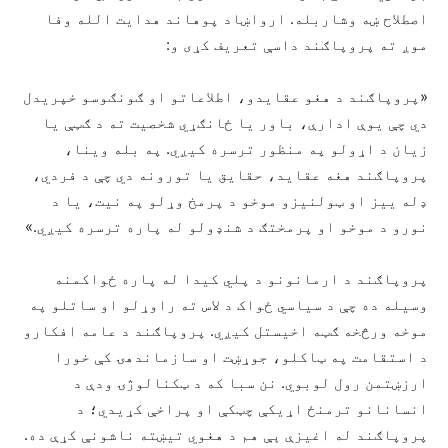
اصطلاح ښه وشاربله. ارواښاد پوهاند هدایت الله وفا
موږ ته پروپاګند داسې تعریف کړی و:
«پروپاګند د هغو عقایدو، اطلاعاتو او ګونګوسو خپریدل
دي چې یوې ادارې، باور یا ځانګړي شخصیت ته د ګټې یا
زیان د اړولو په منظور ترسره کیږي. په بله وینا،
پروپاګند هغه عقاید، حقایق یا تورونه دي چې د فردي،
ډله ییز او ټولنیزو موخو د پرمخ وړلو په نیت، یا د
نورو د موخو او پرمختګ د شنډولو له پاره ترسره کیږي.»
پروپاګند د ارمانونو د پلي کیدا له پاره ځواکمنه
وسیله ده چې د سیاسي ځواک د لاس ته راوړلو او ساتلو په
موخه ورڅخه ګټه اخیستل کیږي. پروپاګند د عامه افکارو
د استقامت په ټاکلو، جوړښت او سازماندهۍ کې خورا
ارزښتمن رول لوبوي. نن سبا که د ټکنالوژۍ ودې د
انسانانو ترمنځ اړیکې چټکې او پراخې کړيدي؛ د
پروپاګند له اغیزې ېې هم د هغوي تیښته ناشونې کړې ده.