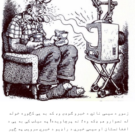
زموږ د سیمې نائي د خبرو ګوډی و، که به ېې کڅوړه خوله
له نصوارو هم ډکه وه؛ نه پرچاویده! په میلټ کې به ېې د
افغانستان او سیمې خبرې د راډیو د خبري سرویس په څیر