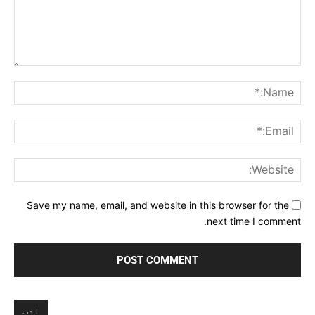
Comment:
me:*
ail:*
ite:
Save my name, email, and website in this browser for the
next time I comment.
ادب