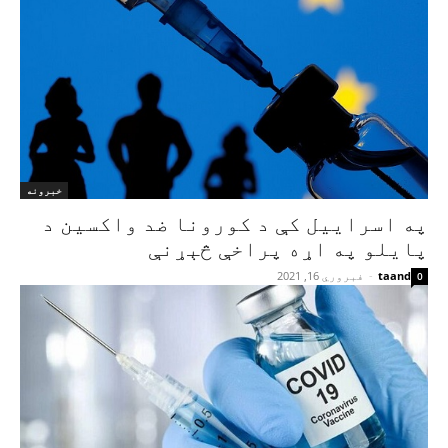
خبرونه
په اسراییل کې د کورونا ضد واکسین د
پایلو په اړه پراخې څېړنې
taand
-
فبروري 16, 2021
0