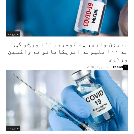
خبرونه
بایډن وايي، په لومړیو ۱۰۰ ورځو کې
به ۱۰۰ ملیونه امریکایانو ته واکسین
ورکړي
taand
-
دسمبر 9, 2020
0
خبرونه