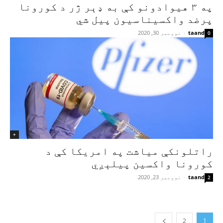
په ۳ هیوادونو کې به ډېر ژر د کورونا
پرضد واکسیناسیون پیل شي
taand
-
نوومبر 30, 2020
0
+
راتلونکې میاشت په امریکا کې د
کورونا واکسین پیلېږي
taand
-
نوومبر 23, 2020
2
2
1