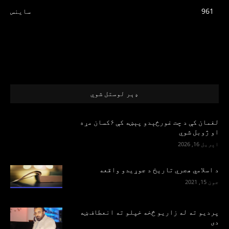
961
ساینس
ډېر لوستل شوي
لغمان کې د چت غورځېدو پېښه کې ۶کسان مړه
او ژوبل شوي
اپریل 16, 2026
د اسلامي هجري تاریخ د جوړیدو واقعه
جون 15, 2021
پرديو ته له زاريو څخه خپلو ته انعطاف ښه
دی