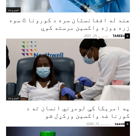
خبرونه
هند له افغانستان سره د کورونا ۵ سوه
زره ډوزه واکسین مرسته کوي
TAREEn
-
جنوري 25, 2021
0
خبرونه
په امریکا کې لومړني انسان ته د
کورنا ضد واکسین ورکړل شو
taand
-
دسمبر 15, 2020
0