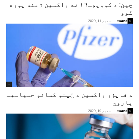
چين: د کوویډـ۱۹ ضد واکسین ژمنه پوره
کوو
taand
-
دسمبر 11, 2020
0
+
د فایزر واکسین د ځینو کسانو حسیاسیت
پاروي
taand
-
دسمبر 10, 2020
0