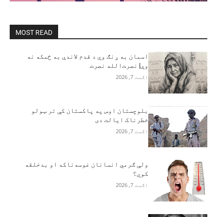
MOST READ
اسمان به ړنګ وي د قدم لاندې به ځمکه نه
وې| نصرت‌الله نصرت
اګست 7, 2026
بلوچستان اوس په پاکستان کې تر ټولو
خطرناک ایالت دی
اګست 7, 2026
ولې ګرمي انسانان غوسه‌ناکه او بدخلقه
کوي؟
اګست 7, 2026