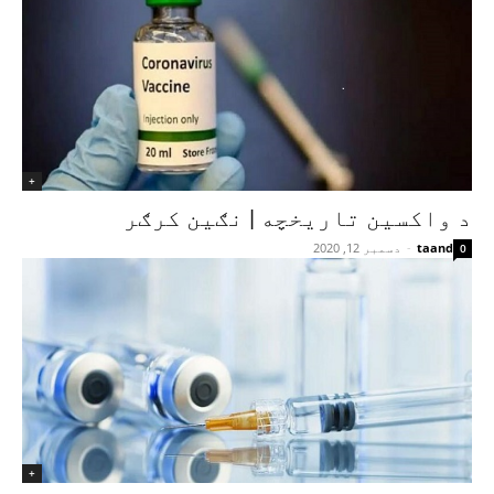
+
د واکسین تاریخچه | نګین کرګر
taand
-
دسمبر 12, 2020
0
+