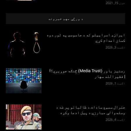
جون 15, 2021
د ورځې مهم خبرونه
ایران، اسراییلو ته د جاسوسۍ په تور دوه
کسان اعدام کړي
اګست 3, 2026
رسنیز باور (Media Trust) څنګه جوړېږي؟!
| فقيرالله سهار
اګست 1, 2026
جنرال سمیع سادات د طالبانو پر ضد د
وسله‌والې مبارزې د پیل ادعا وکړه
اګست 4, 2026