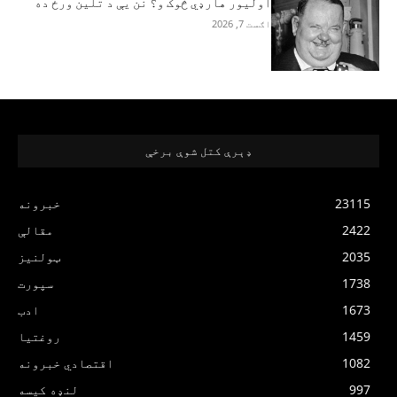
اولیور هارډي څوک و؟ نن یې د تلین ورځ ده
اګست 7, 2026
ډېرې کتل شوې برخې
23115
خبرونه
2422
مقالې
2035
ټولنیز
1738
سپورت
1673
ادب
1459
روغتیا
1082
اقتصادي خبرونه
997
لنډه کیسه