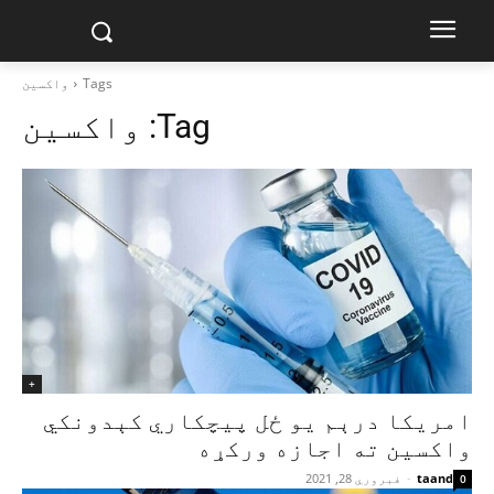
Tags
واکسین
Tag:
واکسین
+
امریکا درېم یو ځل پیچکاري کېدونکي
واکسین ته اجازه ورکړه
taand
-
فبروري 28, 2021
0