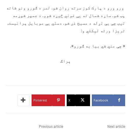
ورو ورو د پارک کوز سرته روان شو. لمر د ګورو ونو شاته
پټ شو. ساړه شمال ته یې غوني ځیږه شوو. د جمپر شپږمه
تڼۍ چې یې تړله د مسیج غږ شو. دستي یې موبایل پرانیست.
تریزا ورته لیکلي و:
« چې مني شي بیا به ګورو».
پراګ
Pinterest
X
Facebook
Previous article
Next article