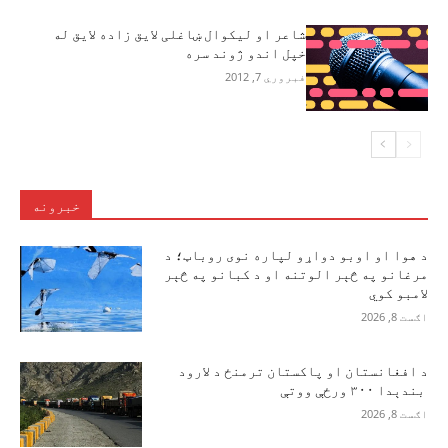
شاعر او لیکوال ښاغلی لایق زاده لایق له
خپل اندو ژوند سره
فبروري 7, 2012
خبرونه
د هوا او اوبو دواړو لپاره نوی روباټ؛ د
مرغانو په څېر الوتنه او د کبانو په څېر
لامبو کوي
اګست 8, 2026
د افغانستان او پاکستان ترمنځ د لارود
بندېدا ۳۰۰ ورځې ووتې
اګست 8, 2026