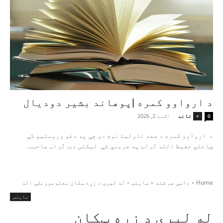
د ارواوو کمره |پوهاند بشیر دودیال
تاند
-
اګست 2, 2026
+
0
د ارواوو کمره د هغه ناولیت نوم دی چې په دغو وروستیو کې
ښاغلي حفیظ الله تُراب په جرمني کې لیکلی دی. تُراب صاحب...