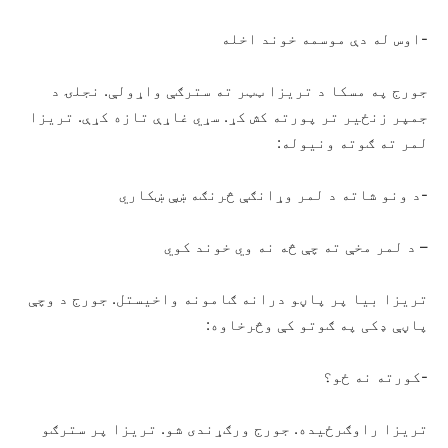
-اوس له دې موسمه خوند اخله
جورج په مسکا د تریزا ټټر ته سترګې واړولې. نجلۍ د
جمپر زنځیر تر پورته کش کړ. سړي غاړې تازه کړې. تریزا
لمر ته ګوته ونیوله:
-د ونو شاته د لمر وړانګې څرنګه ښې ښکاري
– د لمر مخې ته چې څه نه وي خوند کوي
تریزا بیا پر پاڼو درانه ګامونه واخیستل. جورج د وچې
پاڼې ډکی په ګوتو کې وڅرخاوه:
-کورته نه ځو؟
تریزا راوګرځیده. جورج ورګړندی شو. تریزا پر سترګو