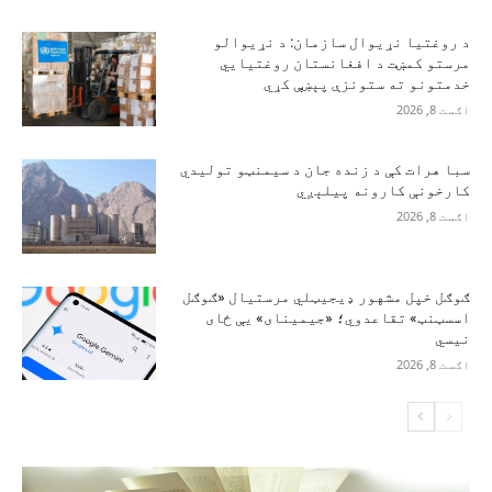
د روغتیا نړیوال سازمان: د نړیوالو
مرستو کمښت د افغانستان روغتیايي
خدمتونو ته ستونزې پېښې کړي
اګست 8, 2026
سبا هرات کې د زنده جان د سیمنټو تولیدي
کارخونې کارونه پیلېږي
اګست 8, 2026
ګوګل خپل مشهور ډیجیټلي مرستیال «ګوګل
اسسټنټ» تقاعدوي؛ «جیمینای» یې ځای
نیسي
اګست 8, 2026