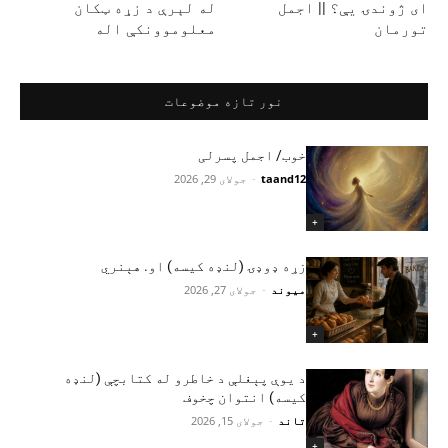
ای ژوندۍ یې؟ || اجمل
له لېرې د زړه ټکان
تورمان
معلوموونکې اله
نور تازه موضوعات
خوب/ اجمل پسرلی
taand12
-
جولای 29, 2026
+
زړه ډوډۍ (لنډه کیسه) او. هېنري
میوند
-
جولای 27, 2026
+
د یوې پېغلې د خاطرو له کتابچې (لنډه
کیسه) انتوان چخوف
تاند
-
جولای 15, 2026
+