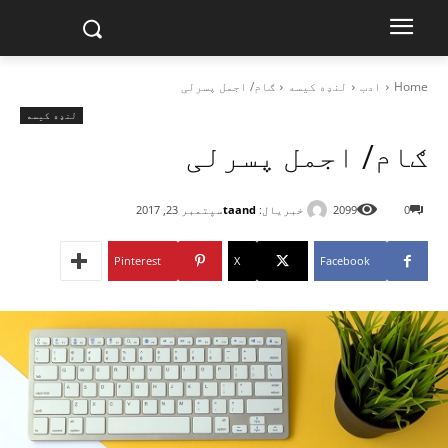
Home
ادب
لنډه کیسه
ګام/ اجمل پسرلی
لنډه کیسه
ګام/ اجمل پسرلی
خبریال:
taand
0
2099
سپتمبر 23, 2017
Pinterest
X
Facebook