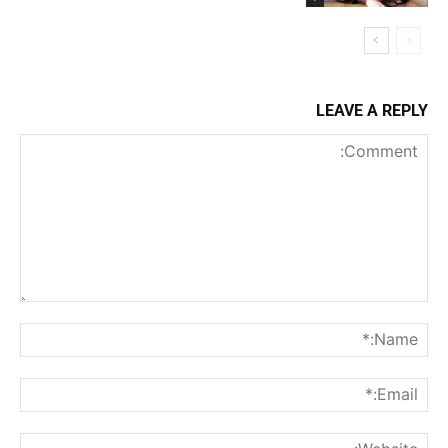
LEAVE A REPLY
Comment:
me:*
ail:*
ite: