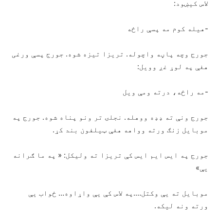
لاس کیښود:
-هیله کوم مه پسې راځه
جورج وچه پاڼه واچوله. تریزا تیزه شوه. جورج پسې ورغی
هغې په لوړ غږ وویل:
-مه راځه، درته ومې ویل
جورج ونې ته ډډه ووهله. نجلۍ تر ونو پناه شوه. جورج په
موبایل زنګ ورته وواهه هغې ټیلفون بند کړ.
جورج په ایس ایم ایس کې تریزا ته ولیکل: « په ما ګرانه
یې»
موبایل ته یې وکتل….په لاس کې یې واړاوه… ځواب یې
ورته ونه لیکه.