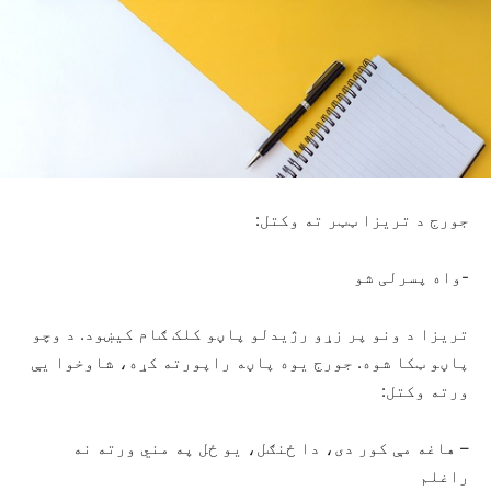
جورج د تریزا ټټر ته وکتل:
-واه پسرلی شو
تریزا د ونو پر زړو رژیدلو پاڼو کلک ګام کیښود. د وچو
پاڼو ټکا شوه. جورج یوه پاڼه راپورته کړه، شاوخوا یې
ورته وکتل:
– هاغه مې کور دی، دا ځنګل، یو ځل په مني ورته نه
راغلم