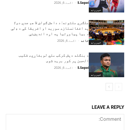
S.Sapai
-
اګست 6, 2026
خبرونه
ملګري ملتونه: د داعش ګواښ لا هم جدي دی؛
په افغانستان، سوریه او افریقا کې د ډلې
د بیا پیاوړتیا په اړه اندېښنې
تاند
-
اګست 6, 2026
خبرونه
د بنګله دېش کرکټ ملي لوبغاړي، شکیب
الحسن پر کور برید شوی
S.Sapai
-
اګست 6, 2026
خبرونه
LEAVE A REPLY