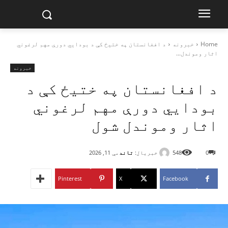
Home
خبرونه
د افغانستان په ختیځ کې د بودايي دورې مهم لرغوني
اثار وموندل...
خبرونه
د افغانستان په ختیځ کې د
بودايي دورې مهم لرغوني
اثار وموندل شول
خبریال:
تاند
0
548
مې 11, 2026
Pinterest
X
Facebook