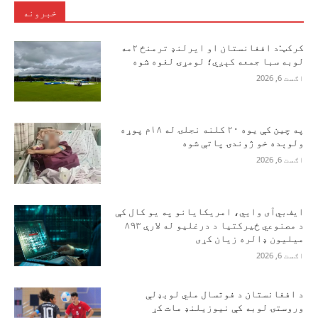
خبرونه
کرکټ:د افغانستان او ایرلنډ ترمنځ ۲مه
لوبه سبا جمعه کېږي؛ لومړۍ لغوه شوه
اګست 6, 2026
په چین کې یوه ۲۰ کلنه نجلۍ له ۱۸م پوړه
ولوېده خو ژوندۍ پاتې شوه
اګست 6, 2026
ایف‌بي‌آی وايي، امریکایانو په یو کال کې
د مصنوعي ځیرکتیا د درغلیو له لارې ۸۹۳
میلیون ډالره زیان کړی
اګست 6, 2026
د افغانستان د فوتسال ملي لوبډلې
وروستۍ لوبه کې نیوزیلنډ مات کړ