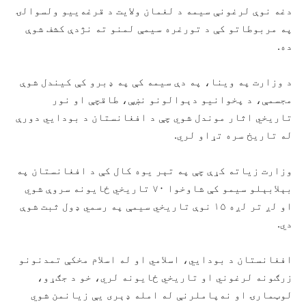
دغه نوې لرغونې سیمه د لغمان ولایت د قرغه‌ییو ولسوالۍ
په مربوطاتو کې د تورغره سیمې لمنو ته نژدې کشف شوې
ده.
د وزارت په وینا، په دې سیمه کې په ډبرو کې کيندل شوې
مجسمې، د پخوانیو دېوالونو نښې، طاقچې او نور
تاریخي اثار موندل شوي چې د افغانستان د بودایي دورې
له تاریخ سره تړاو لري.
وزارت زیاته کړې چې په تېر یوه کال کې د افغانستان په
بېلابېلو سیمو کې شاوخوا ۷۰ تاریخي ځایونه سروې شوي
او لږ تر لږه ۱۵ نوې تاریخي سیمې په رسمي ډول ثبت شوې
دي.
افغانستان د بودایي، اسلامي او له اسلام مخکې تمدنونو
زرګونه لرغوني او تاریخي ځایونه لري، خو د جګړو،
لوټمارۍ او نه‌پاملرنې له امله ډېری یې زیانمن شوي