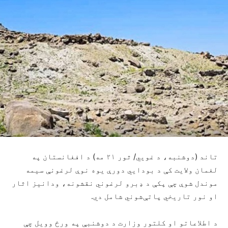
تاند (دوشنبه، د غويي/ ثور ۲۱ مه) د افغانستان په
لغمان ولایت کې د بودایي دورې یوه نوې لرغونې سیمه
موندل شوې چې پکې د ډبرو لرغوني نقشونه، ودانیز اثار
او نور تاریخي پاتې‌شوني شامل دي.
د اطلاعاتو او کلتور وزارت د دوشنبې په ورځ وویل چې