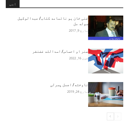
ادب
غنی خان یو ناتمامه کتاب/ عبدالوکیل
سوله مل
مارچ 9, 2017
هنر او احساس/ اسدالله غضنفر
جون 16, 2022
ناوخته/ اجمل پسرلی
مارچ 24, 2019