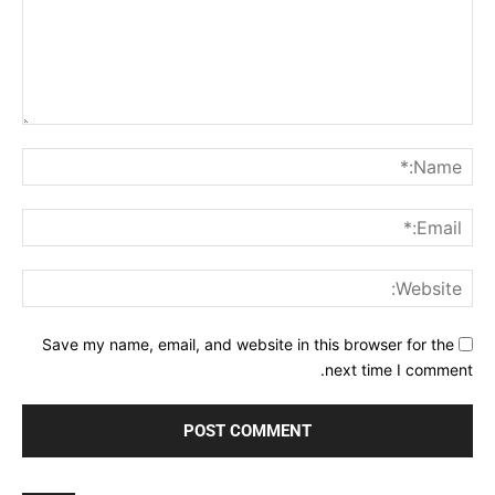
Comment:
me:*
ail:*
ite:
Save my name, email, and website in this browser for the
next time I comment.