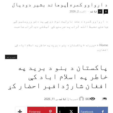
د ارواوو کمره |پوهاند بشیر دودیال
تاند
-
اګست 2, 2026
+
0
د ارواوو کمره د هغه ناولیت نوم دی چې په دغو وروستیو کې
ښاغلي حفیظ الله تُراب په جرمني کې لیکلی دی. تُراب صاحب...