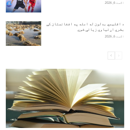
اګست 6, 2026
د اقلیمي بدلون له امله په افغانستان کې
بشري اړتیاوې زیاتې شوې
اګست 6, 2026