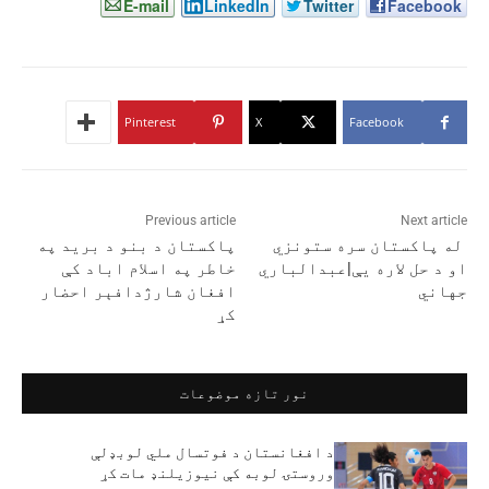
E-mail
LinkedIn
Twitter
Facebook
Pinterest
X
Facebook
Previous article
Next article
له پاکستان سره ستونزي
پاکستان د بنو د برید په
او د حل لاره یې|عبدالباري
خاطر په اسلام اباد کې
جهاني
افغان شارژدافېر احضار
کړ
نور تازه موضوعات
د افغانستان د فوتسال ملي لوبډلې
وروستۍ لوبه کې نیوزیلنډ مات کړ