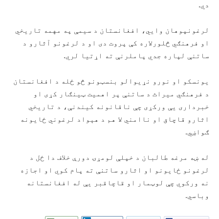
دي.
لرغونپوهان وايي، افغانستان د سیمې په مهمه تاریخي
او فرهنګي څلورلاره کې پروت دی او د لرغونو آثارو د
ساتنې لپاره جدي پاملرنې ته اړتیا لري.
یونسکو او نورو نړیوالو بنسټونو څو ځله د افغانستان
د فرهنګي میراث د ساتنې پر اهمیت ټینګار کړی او
خبرداری یې ورکړی چې ناقانونه کیندنې، د تاریخي
اثارو قاچاق او ناامني لا هم د هېواد لرغوني ځایونه
ګواښي.
له ښه مرغه طالبان د خپلې لومړۍ دورې خلاف دا ځل د
لرغونو ځایونو او اثارو ساتنې ته پام کوي او اجازه
نه ورکوي چې لوټمار او قاچاقبر یې له افغانستانه
وباسي.