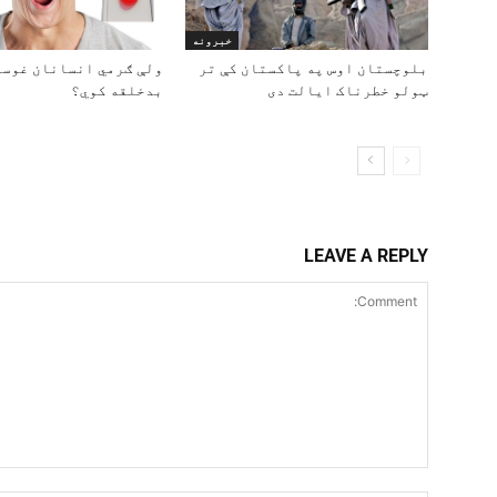
خبرونه
بلوچستان اوس په پاکستان کې تر
ولې ګرمي انسانان غوسه
ټولو خطرناک ایالت دی
بدخلقه کوي؟
LEAVE A REPLY
Comment: