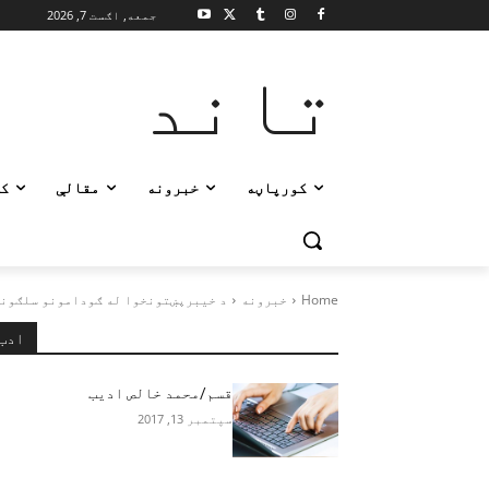
جمعه, اګست 7, 2026
تاند
کورپاڼه
خبرونه
مقالې
ک
Home
خبرونه
د خیبرپښتونخوا له ګودامونو سلګونه
ادب
قسم/محمد خالص ادیب
سپتمبر 13, 2017