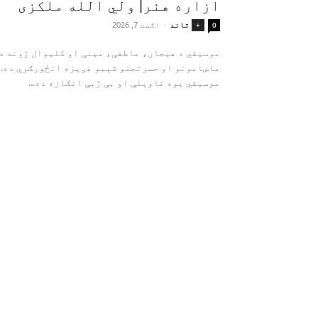
ازاره هنر| ولي الله ملکزی
تاند
-
اګست 7, 2026
+
0
موسیقي د هیجان، عاطفې، مینې او کلیوال ژوند د
ماښامونو او حسرتجنو شېبو غږیزه انځورګري ده.
موسیقي یوه ناوېلې او بې‌ ژبې انګازه ده...