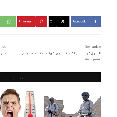
Pinterest
X
Facebook
ticle
Next article
«د پښتو ادبياتو تاريخ کي» د علامه حبيبي
د ي
علمي نثر
نور تازه موضوع