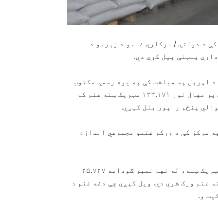
په خیبر پښتونخوا کې د دولتي / سرکاري غنمو د زېرمو د
ارې پلټنې پیل کړې دي.
و له مخې، د بنو د خوراک ادارې د ۲۰۲۶ کال د اپرېل په میاشت کې په یوه رسمي مکتوب
کې ویلي چې د نړ حافظ‌اباد ګودامونو د وروستي تفتیش پر مهال نور ۱۲۳.۱۷۱ مټریک ټنه غنم کم
والي پنځم راپور بلل کېږي.
په مرکز کې د ورکو غنمو مجموعي اندازه
د رسمي اسنادو له مخې، له اتم نمبر ګودامه ۷۴.۲۹۲ مټریک ټنه، له نهم نمبر ګودامه ۲۵.۷۲۷
درېیم نمبر ګودامه ۲۳.۱۵۲ مټریک ټنه غنم ورک شوي دي. ویل کېږي چې دغه غنم د
یت و.