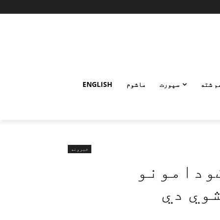
م شته
سپورت
ماشوم
ENGLISH
خبرونه
ودامونو
وي دي