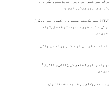
پرله‌پسې کموالی ډېر اندېښمنوونکی دی،
بل لور ته، د سوات د ولایتي زېرمو په مرکز کې هم د ۶۳۳.۲۰۰ مټریک ټنه غنمو د ورکېدو خبر ورکړل
و کې د ثبت شوو معلوماتو خلاف زرګونه
شوي دي.
له امله خرابې او د کار وړ نه دي پاتې
و ولسوالیو / ضلعو کې ځانګړی تفتیش /
وې دي.
، د مسوولانو پر ضد به سخت قانوني