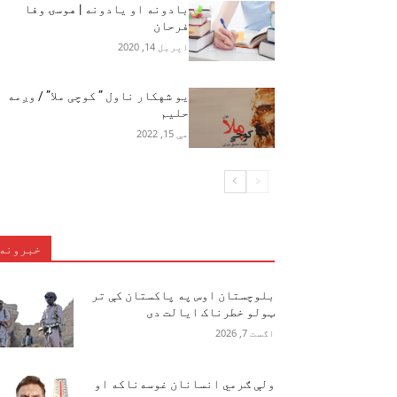
بادونه او یادونه | هوسۍ وفا
فرحان
اپریل 14, 2020
یو شهکار ناول ” کوچی ملا” / وږمه
حلیم
مې 15, 2022
خبرونه
بلوچستان اوس په پاکستان کې تر
ټولو خطرناک ایالت دی
اګست 7, 2026
ولې ګرمي انسانان غوسه‌ناکه او