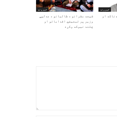
خبرونه
خبرونه
‌ناکه او
شیعه مشرانو د طالبانو د عدلیې
وزیر پر تبعیضي اقداماتو او
چلند نیوکه وکړه