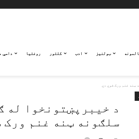
المونه
ټولنیز
ادب
کلتور
روغتیا
داسې ه
 ټنه غنم ورک شوي دي
د خیبرپښتونخوا له ګ
سلګونه ټنه غنم ورک ش