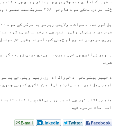
د خوراک ادارې یوه جګپوړي چارواکي ویلي چې د غنمو 
ځکه تر دې مخکې هم د شاوخوا ۲۶۸ مټریک ټنه غنمو د ورکېدو راپور ورکړل شوی و.
شوی دی. د پلټنې راپور ښيي چې د ټخه بانډ په ګودامون
بورۍ موجودې نه وې او ځینې ګودامونه بشپړ تش موندل 
راپور زیاتوي چې ګڼې بورۍ د اوږدې مودې زېرمه کېدو 
شوې.
د خیبر پښتونخوا د خوراک ادارې رییس ویلي چې په ټول
آډیټ پیل شوی او د پلټنو لپاره ځانګړې کمېټې جوړې ش
هغه ټینګار کړی چې که هر ډول بې‌نظمي یا فساد ثابت شي
اقدامات ترسره شي.
E-mail
LinkedIn
Twitter
Facebook