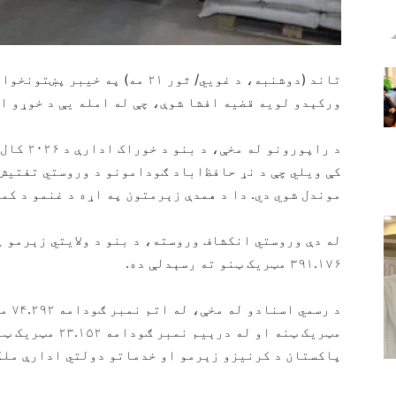
تاند (دوشنبه، د غويي/ ثور ۲۱ مه) 
ورکېدو لویه قضیه افشا شوې، چې له امله یې د خوړو اد
د راپورون
موندل شوي دي. دا د همدې زېرمتون په اړه د غنمو د کم
له دې وروستي انکشاف وروسته، د بنو د ولایتي زېرمو 
۳۹۱.۱۷۶ مټریک ټنو ته رسېدلې ده.
مټریک ټنه او له 
پاکستان د کرنیزو زېرمو او خدماتو دولتي ادارې ملک