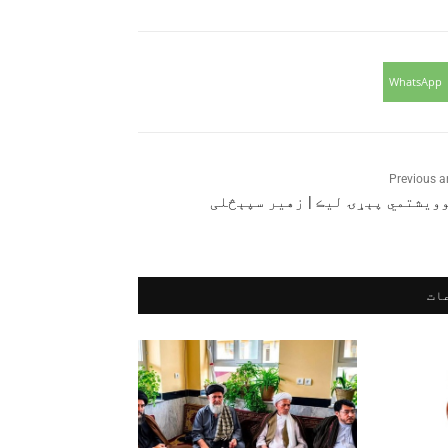
WhatsApp
Previous ar
وويشتمي پېړۍ ليڪ | زهير سپېڅلی
ات