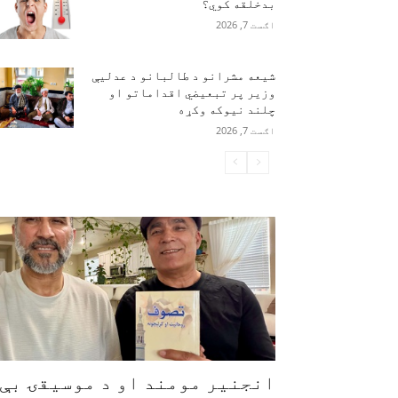
بدخلقه کوي؟
اګست 7, 2026
شیعه مشرانو د طالبانو د عدلیې
وزیر پر تبعیضي اقداماتو او
چلند نیوکه وکړه
اګست 7, 2026
انجنیر مومند او د موسیقۍ بې‌