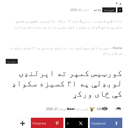
وه
تاند
-
اګست 4, 2026
0
خبرونه
تاند (سې شنبه، د زمري/ اسد ۱۳ مه) د بالیووډ مشهورې فلمي
ستورې یامي ګوتم ویلي، د خپل هنري ژوند په یوه سخت پړاو...