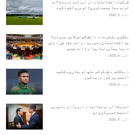
کرکټ:د افغانستان او ایرلنډ ترمنځ ۲مه
لوبه سبا جمعه کېږي؛ لومړۍ لغوه شوه
اګست 6, 2026
ملګري ملتونه: د داعش ګواښ لا هم جدي دی؛
په افغانستان، سوریه او افریقا کې د ډلې
د بیا پیاوړتیا په اړه اندېښنې
اګست 6, 2026
د بنګله دېش کرکټ ملي لوبغاړي، شکیب
الحسن پر کور برید شوی
اګست 6, 2026
امریکا او برېتانیا د اروپا او ناټو پر
امنیت خبرې کړې دي
اګست 6, 2026