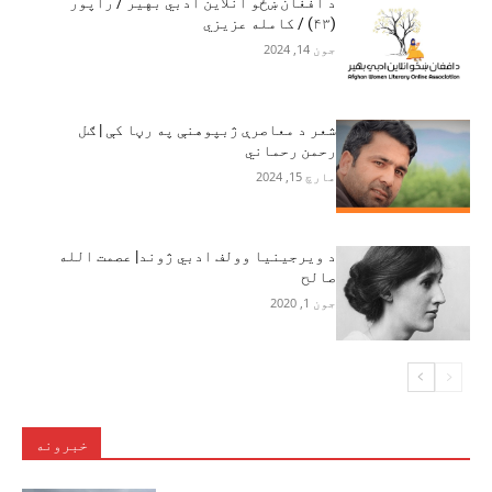
د افغان ښځو انلاین ادبي بهیر / راپور
(۴۳) / کامله عزیزي
جون 14, 2024
شعر د معاصرې ژبپوهنې په رڼا کې | ګل
رحمن رحماني
مارچ 15, 2024
د ویرجینیا وولف ادبي ژوند| عصمت الله
صالح
جون 1, 2020
خبرونه