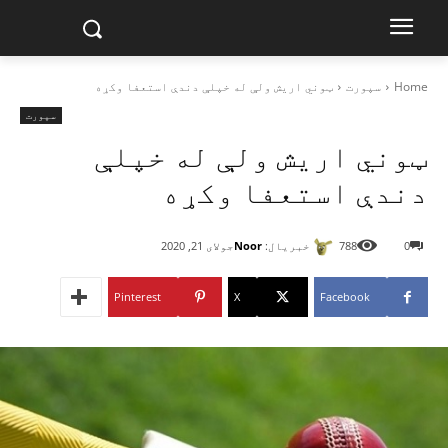
Home
سپورت
ټوني اریش ولې له خپلې دندې استعفا وکړه
سپورت
ټوني اریش ولې له خپلې
دندې استعفا وکړه
خبریال:
Noor
0
788
جولای 21, 2020
Pinterest
X
Facebook