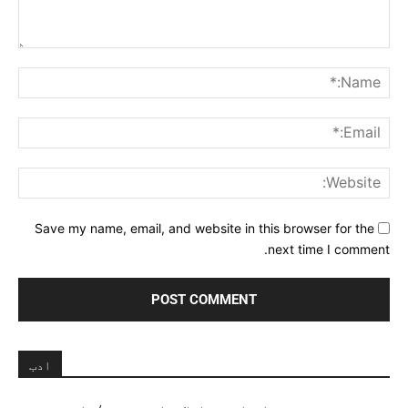
Comment:
me:*
ail:*
ite:
Save my name, email, and website in this browser for the
next time I comment.
ادب