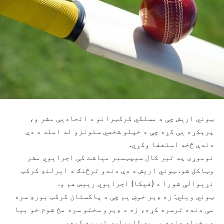
ټوني اریش چې د مسلکي کرکټرانو د اتحادیې مشر و،
پرېکړه یې کړه چې د خپلو شخصي ستونزو له امله د دې
دندې څخه استعفا وکړي.
نوموړی په تیر کال سيپټمبر میاشت کې اجرایوي مشر
وټاکل شو. ټوني اریش د دې دندو ترڅنګ د ایرلنډ کرکټ
نړیوالې شورا د (فیکا) اجرایوي رییس هم و.
ټوني ویلي: زه ډېر خوښ یم چې د پاکستان کرکټ بورډ سره
مې دنده ترسره کړه، زه د ډېرو سختو سره مخ شوم خو بیا
هم خپله دنده مې په کامیابۍ ترسره کړه،