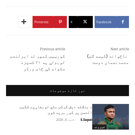
Pinterest
X
Facebook
Previous article
Next article
ناځوانه (کیسه ګۍ)
کورټیس کمپر ته اېرلنډۍ
محمدنعمان دوست
لوبډلې په ۲۱ کسیزه
سکواډ کې ځای ورکړ
نور تازه موضوعات
د بنګله دېش کرکټ ملي لوبغاړي، شکیب
الحسن پر کور برید شوی
S.Sapai
-
اګست 6, 2026
خبرونه