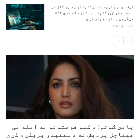
ایف‌بي‌آی وايي، امریکایانو په یو کال کې
د مصنوعي ځیرکتیا د درغلیو له لارې ۸۹۳
میلیون ډالره زیان کړی
اګست 6, 2026
یامي ګوتم: د کمو فرصتونو له امله مې
هیماچل پردېش ته د ستنېدو پرېکړه کړې