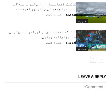
کرکټ:د افغانستان او ایرلنډ ترمنځ ۲مه
لوبه سبا جمعه کېږي؛ لومړۍ لغوه شوه
S.Sapai
-
اګست 6, 2026
خبرونه
کرکټ: د افغانستان او ایرلنډ ترمنځ لوبې
سبا چهارشنبه پیلېږي
S.Sapai
-
اګست 4, 2026
خبرونه
LEAVE A REPLY