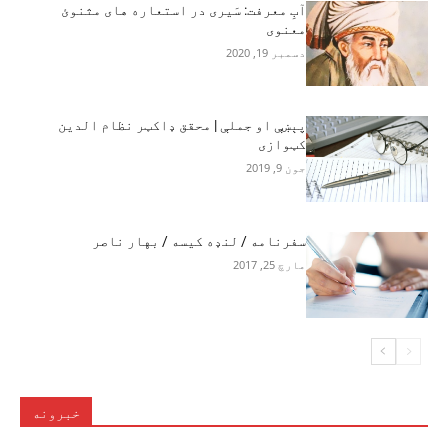
آبِ معرفت: سَیری در استعاره های مثنوئ
معنوی
دسمبر 19, 2020
پېښې او جملې | محقق ډاکټر نظام الدین
کټوازی
جون 9, 2019
سفرنامه / لنډه کيسه / بهار ناصر
مارچ 25, 2017
خبرونه