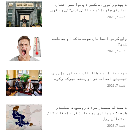
د پېښور لوړې محکمې د پخوانیو افغان
امنیتي چارواکو د ساتنې غوښتنې رد کړې
اګست 7, 2026
ولې ګرمي انسانان غوسه‌ناکه او بدخلقه
کوي؟
اګست 7, 2026
شیعه مشرانو د طالبانو د عدلیې وزیر پر
تبعیضي اقداماتو او چلند نیوکه وکړه
اګست 7, 2026
د هند له سمندر سره د روسیې د نښلېدو
طرحه؛ د رېللارې په دهلېز کې د افغانستان
احتمالي رول
اګست 7, 2026