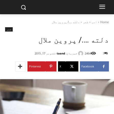
Home
ادب
شعر
دلته ..../ پروین ملال
شعر
دلته …./ پروین ملال
خبریال:
taand
1
2464
اکتوبر 17, 2015
Pinterest
X
Facebook