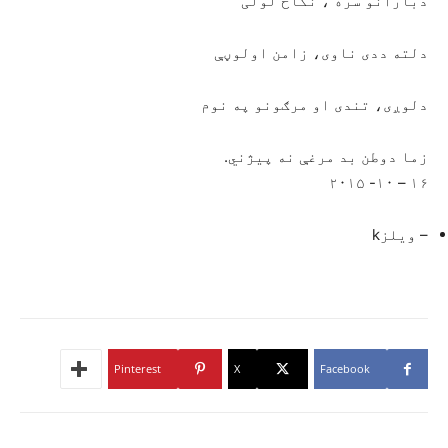
دبارانو سره ، نکاح لولی
دلته ددی ناوی، زامن اولوڼې
دلوږی، تندی او مرګونو په نوم
زما دوطن بد مرغې نه پیژني.
۱۶ – ۱۰- ۲۰۱۵
– ویلزk
Pinterest
X
Facebook