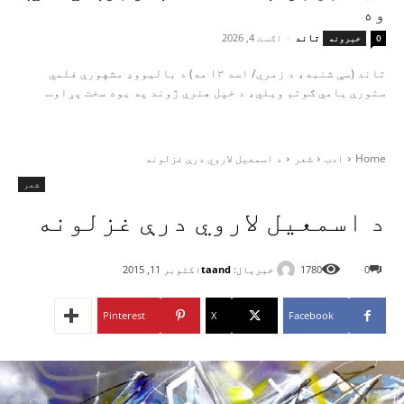
وه
تاند
-
اګست 4, 2026
0
خبرونه
تاند (سې شنبه، د زمري/ اسد ۱۳ مه) د بالیووډ مشهورې فلمي
ستورې یامي ګوتم ویلي، د خپل هنري ژوند په یوه سخت پړاو...