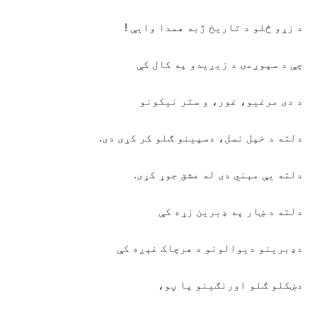
د زړو څلو د تاریخ ژبه همدا وايې !
چې د سپوږمۍ د زیږیدو په کال کې
د دی مرغیو، غور، و ستر نیکونو
دلته د خپل نسل، دسپینو ګلو کر کړی دی.
دلته یې مېني دی له عشق جوړ کړی.
دلته د ښار په ډبرین زړه کې
دډبرینو دیوالونو د هرچاک غېږه کې
دښکلو ګلو اورنګینو پا ڼو،