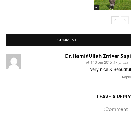
+
1 COMMENT
Dr.HamidUllah Zrrlver Sapi
اکتوبر 17, 2015 At 4:10 pm
Very nice & Beautiful
Reply
LEAVE A REPLY