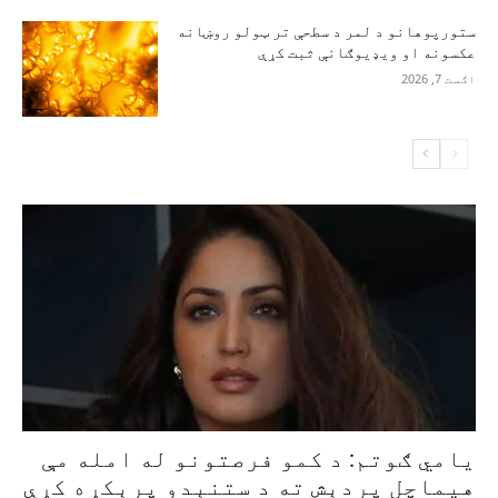
ستورپوهانو د لمر د سطحې تر ټولو روښانه
عکسونه او ویډیوګانې ثبت کړې
اګست 7, 2026
یامي ګوتم: د کمو فرصتونو له امله مې
هیماچل پردېش ته د ستنېدو پرېکړه کړې