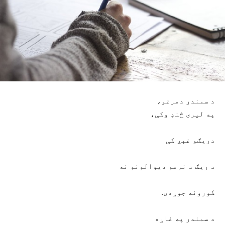
د سمندر دمرغو،
په لیری څنډ وکې،
دریګو غېږ کې
د ریګ د نرمو دیوالونو نه
کورونه جوړدی.
د سمندر په غاړه