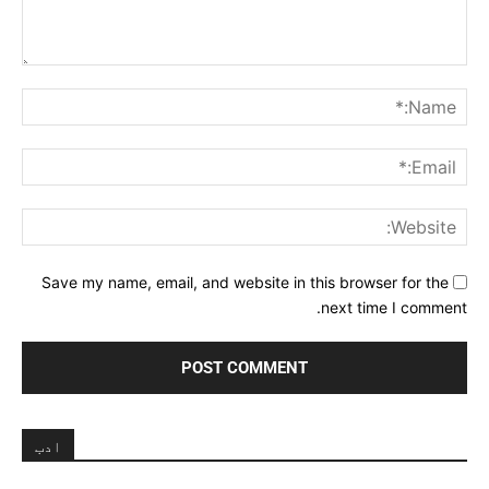
Comment:
me:*
ail:*
ite:
Save my name, email, and website in this browser for the
next time I comment.
ادب