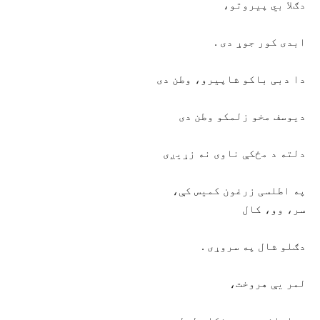
دګلا بي پیروتو،
ابدی کور جوړ دی .
دا دبی باکو شاپيرو، وطن دی
دیوسف مخو زلمکو وطن دی
دلته د مځکې ناوی نه زړیږی
په اطلسی زرغون کمیس کې،
سر، وو، کال
دګلو شال په سروړی .
لمر یې هروخت،