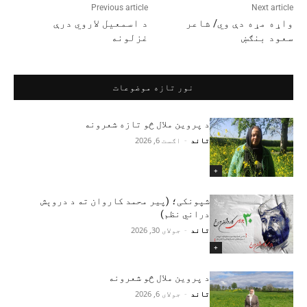
Previous article
Next article
واړه مړه دې وي/ شاعر
د اسمعیل لاروي درې
سعود بنګښ
غزلونه
نور تازه موضوعات
د پروین ملال څو تازه شعرونه
تاند
-
اګست 6, 2026
+
شپونکی؛ (پير محمد کاروان ته د دروېش
دراني نظم)
تاند
-
جولای 30, 2026
+
د پروین ملال څو شعرونه
تاند
-
جولای 6, 2026