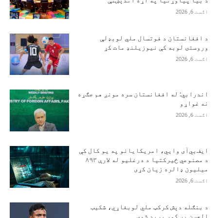
د بیا پیاوړتیا په اړه اندېښنې
اګست 6, 2026
د افغانستان د فوتسال ملي لوبډلې
وروستۍ لوبه کې نیوزیلنډ مات کړ
اګست 6, 2026
اندرابي: له افغانستان سره مونږ هم جګړه
نه غواړو
اګست 6, 2026
ایف‌بي‌آی وايي، امریکایانو په یو کال کې
د مصنوعي ځیرکتیا د درغلیو له لارې ۸۹۳
میلیون ډالره زیان کړی
اګست 6, 2026
د بنګله دېش کرکټ ملي لوبغاړي، شکیب
الحسن پر کور برید شوی