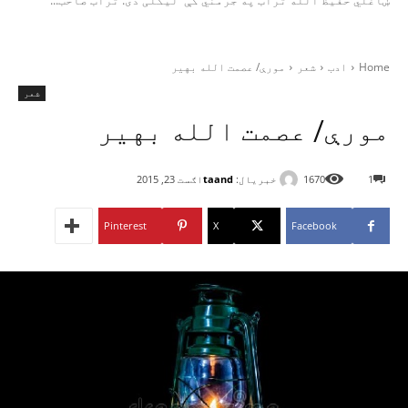
ښاغلي حفیظ الله تُراب په جرمني کې لیکلی دی. تُراب صاحب...