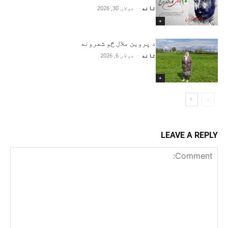
تاند
-
جولای 30, 2026
+
د پروین ملال څو شعرونه
تاند
-
جولای 6, 2026
+
LEAVE A REPLY