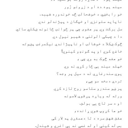
مینه یوه ده او د زړونو زَور
خو رابخښي د خوشحالۍ څه خوندوره شېبه.
ناپایه ستونزې او خپګان د پېژندلو ندي
سل برکت وي پر هغوی چې پر ځوانۍ ځانونه ښکلي ساتي
دا د چټکې الوتنې د شېبو نیول دي
څوک ښکلا د خوشالۍ او ناپېژاندې نیکمرغۍ پښوته
خاضع کوي او په ګونډو کینوي!
خو هغه څوک به وي چې ،
خپله مینه یې ځار کړې نه وي
یوې سندرغاړې ته د میل پر وجه؟
تردې دمخه مو چې،
پر ښو سندرو ستاسو روح تازه کړي
ورته له ویاړه پړقوې لاسونه
او د سر تاج یې بولئ.
خو ها کړوپ شوي ړانده،
هغئ شهئ سره د تا دهمغږئ په لار کې
بس له کینې او له غصې نه یې اغري و شیندل.