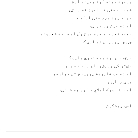
ورسره مینه لرم ،مینه لرم
خو دا دهغې تر اغېز نه راځې
مینه یوه وي، هغې لرله ،
او زه مین پر مینې.
دهغه شعرونه هره ورځ ول او ساده شعرونه
چې چاپېریال نه لرې؟.
د څه د پاره به سندرې وایم؟
دښتو کې پرېښودلم باد د سهار
او زه هم «لیره» پرېږدم تل دپاره،
وړې ډالې ،
او د نا ورک لوګي د نور په شانې.
ا.س. پوشکین