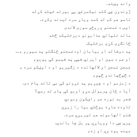
وانه وښته.
ژوندون چې کله نېکمرغي یې بېرته خپله کړله
تاسو هم کم له کمه ویاړ سره ليدنه وکړه.
اوس د غمجنو ورېځو سوری لاندی
ماته تلپاتي عذابونو دبرخلیکه څخه
ځانګړی کړی برخلیک.
په دوشاله او بیابان اودغمجنو ځنګلو په سیورو ،…
او هم د سین او ایرني شپې په شېبو کې یویو،
غمجن غمجن او لالهانده د زګیریو او د اوښکو سره ،
د څپڅپاندو څپو،
د زمزمو او د چيړیو په غږونو کې مې تاته پام دی.
آیا د ځان پرېولل سړو اوبو کې پای ته رسي؟
شعر به نوره هم راښکون ومومي
تاوده ساړه یوځلي بیا را زېږي
شنډ الهامونه هم تېرېږي سره.
پرې چې دا وویاړي پر بل چا باندې.
مینه یوه وي او زه،