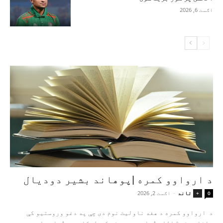
اګست 6, 2026
د ارواوو کمره |پوهاند بشیر دودیال
تاند
-
اګست 2, 2026
+
0
د ارواوو کمره د هغه ناولیت نوم دی چې په دغو وروستیو کې