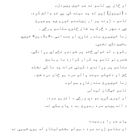
او ځان یې تاسو نه هم خوښ وښودل،
د (تیبول) ژڼو ته په مینه کې یې غم ډالئ کړه.
تاسو د ژوند پر ار زښتمنو خوږو ښه پوهېږئ
چې د سهر د څرک په شان ځلوي ستاسو ورڅې .
زما خوښېږي سندر غاړي او همداسې د«ملادین» خوښي
بخښونکي نغمې.
رکوع ، له خولې څخه پر شونډو غځولي وړانګې.
شعرونو تاسو په کرار کراره سا وباسئ
ستاسو پر وړاندې د کینې جرات په ما کې نشته
ځئ او دخپلو مینه والو سره یو ځای مړه شئ .
زما خوښېږئ سندرغاړو ټولو،
تاسو خپګان لیدلی
او تېرې کړي مو دي ورځې د اغزیو سره.
د اندېښنو سره رسېږئ به د پای ټکي ته.
پای هم را ورسېده
او ستاسو ژوند سره د ټولو مشغولیتاو له یوې شېبې نه