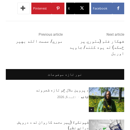
Pinterest
X
Facebook
Previous article
Next article
شهکار فلم (ستوري پر
مورې/ عصمت الله بهیر
ځمکه) ته یوه کتنه/ جاوېد
اوربل
نور تازه موضوعات
د پروین ملال څو تازه شعرونه
تاند
-
اګست 6, 2026
+
شپونکی؛ (پير محمد کاروان ته د دروېش
دراني نظم)