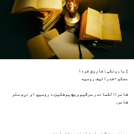
ژبارونکی : فاروق فردا
مسکو -فدراتیف روسیه
شاعر :الکساندر سرګیوویچ پوشکین.د روسيي او نړۍ ستر
شاعر
.
مینه یوه – د ساړه ژوند بوختیا ده