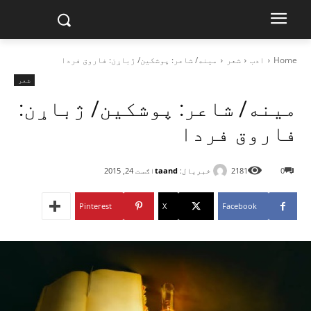
Home
ادب
شعر
مینه/ شاعر: پوشکین/ ژباړن: فاروق فردا
شعر
مینه/ شاعر: پوشکین/ ژباړن:
فاروق فردا
خبریال:
taand
0
2181
اګست 24, 2015
Pinterest
X
Facebook