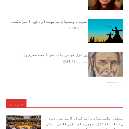
تصوف د وسمهال په هېنداره کې | اجمل ښکلى
اګست 8, 2019
چې غزل مو بې بابا سو…| همت عمرزوی
فبروري 18, 2024
خبرونه
ملګري ملتونه: د داعش ګواښ لا هم جدي دی؛
په افغانستان، سوریه او افریقا کې د ډلې