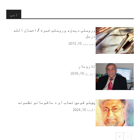
ادب
وروستی دیدن، وروستۍ خبره / احسان الله
درمل
نوومبر 10, 2013
تارومار
اپریل 19, 2018
پښتو قومي نصاب او د ماشومانو نظمونه
اګست 10, 2024