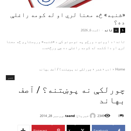
«شنبه» څه معنا لري او له کومه راغلې
ده؟
تاند
-
اګست 6, 2026
+
5
تاند - د اوونۍ د ورځو په نومونو کې د «شنبه» وروستاړی څه معنا
لري او دا کلمه له کومه راغلې ده چې ورڅخه...