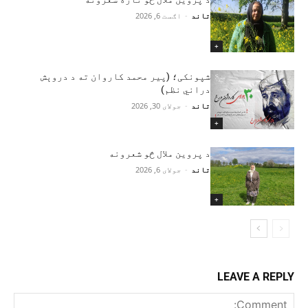
تاند
-
اګست 6, 2026
+
شپونکی؛ (پير محمد کاروان ته د دروېش
دراني نظم)
تاند
-
جولای 30, 2026
+
د پروین ملال څو شعرونه
تاند
-
جولای 6, 2026
+
LEAVE A REPLY