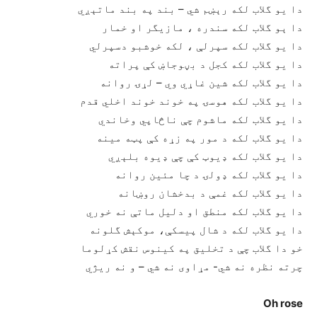
دا یو گلاب لکه رېښم شي – بند په بند ماتېږي
دا ېو گلاب لکه سندره ، مازيگر او خمار
دا یو گلاب لکه سپرلې ، لکه خوشبو دسپرلي
دا یو گلاب لکه کجل د بڼوجاښ کې پراته
دا یو گلاب لکه شين غاړي وي – لړۍ روانه
دا یو گلاب لکه هوسۍ په خوند خوند اخلي قدم
دا یو گلاب لکه ماشوم چې ناڅاپي وخاندي
دا یو گلاب لکه د مور په زړه کې پټه مينه
دا یو گلاب لکه ډیوټ کې چې ډیوه بلېږي
دا یو گلاب لکه ډولۍ د چا مئین روانه
دا یو گلاب لکه غمې د بدخشان روښانه
دا یو گلاب لکه منطق او دليل ماتې نه خوري
دا یو گلاب لکه د شال پيسکې، موکېش گلونه
خو دا گلاب چې د تخليق په کینوس نقش کړلوما
چرته نظره نه شي- مړاوی نه شي – و نه ریژي
Oh rose