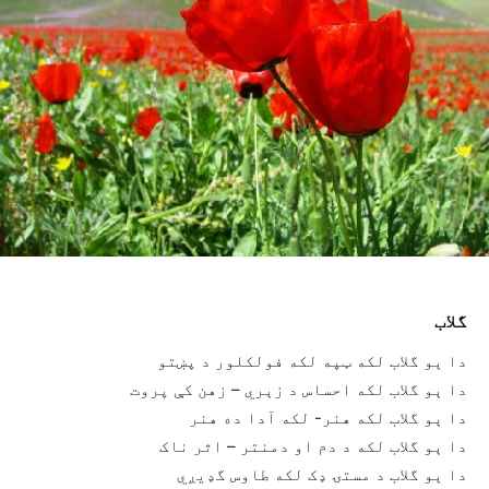
گلاب
دا ېو گلاب لکه ټپه لکه فولکلور د پښتو
دا ېو گلاب لکه احساس د زېري – زهن کې پروت
دا ېو گلاب لکه هنر- لکه آدا ده هنر
دا ېو گلاب لکه د دم او دمنتر – اثر ناک
دا ېو گلاب د مستۍ ډک لکه طاوس گډیږي