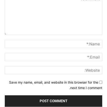
Comment:
me:*
ail:*
ite:
Save my name, email, and website in this browser for the
next time I comment.