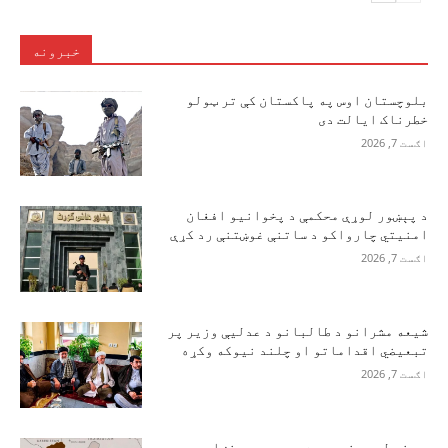
خبرونه
بلوچستان اوس په پاکستان کې تر ټولو
خطرناک ایالت دی
اګست 7, 2026
د پېښور لوړې محکمې د پخوانیو افغان
امنیتي چارواکو د ساتنې غوښتنې رد کړې
اګست 7, 2026
شیعه مشرانو د طالبانو د عدلیې وزیر پر
تبعیضي اقداماتو او چلند نیوکه وکړه
اګست 7, 2026
د هند له سمندر سره د روسیې د نښلېدو