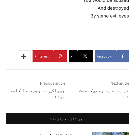
You would be abused
And destroyed
By some evil eyes
Pinterest
X
Facebook
Previous article
Next article
تر بنده په پنجي/ عصمت
چورلکې نه پوښتنه؟ / آصف
قانع
بهاند
نور تازه موضوعات
د پروین ملال څو تازه شعرونه