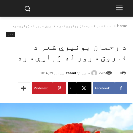
Home
ادب
شعر
د رحمان بونیري شعر د فاروق سرور له ژباړې سره
شعر
د رحمان بونیري شعر د
فاروق سرور له ژباړې سره
خبریال:
taand
0
2285
نوومبر 29, 2014
Pinterest
X
Facebook