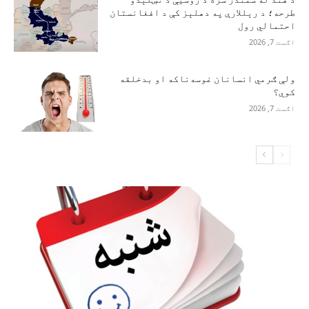
طرحه؛ د رېللارې په دهلېز کې د افغانستان
احتمالي رول
اګست 7, 2026
ولې ګرمي انسانان غوسه‌ناکه او بدخلقه
کوي؟
اګست 7, 2026