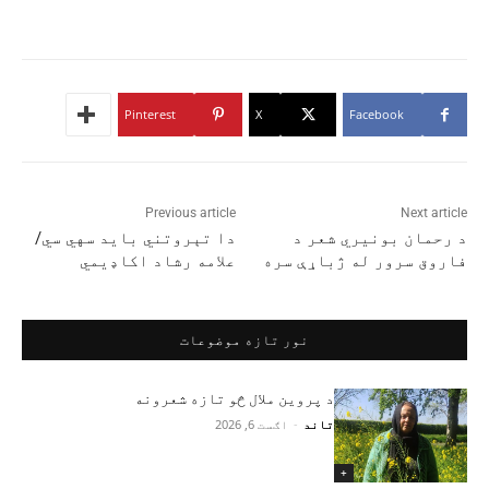
Pinterest
X
Facebook
Previous article
Next article
د رحمان بونیري شعر د
دا تېروتني باید سهي سي/
فاروق سرور له ژباړې سره
علامه رشاد اکاډیمي
نور تازه موضوعات
د پروین ملال څو تازه شعرونه
تاند
-
اګست 6, 2026
+