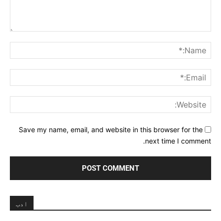
Comment:
me:*
ail:*
ite:
Save my name, email, and website in this browser for the
next time I comment.
ادب