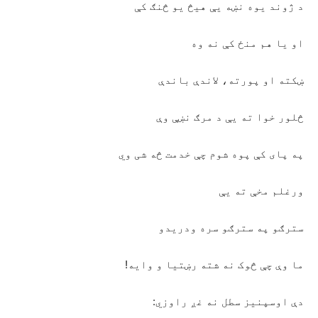
د ژوند یوه نښه یې هیڅ یو څنګ کې
او یا هم منځ کې نه وه
ښکته او پورته، لاندې باندې
څلور خوا ته یې د مرګ نښې وې
په پای کې پوه شوم چې خدمت څه شی وي
ورغلم مخې ته یې
سترګو په سترګو سره ودریدو
ما وې چې څوک نه شته رښتیا و وایه!
دې اوسپنیز سطل نه غږ راوزي: