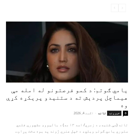
یامي ګوتم: د کمو فرصتونو له امله مې
هیماچل پردېش ته د ستنېدو پرېکړه کړې
وه
تاند
-
اګست 4, 2026
0
خبرونه
تاند (سې شنبه، د زمري/ اسد ۱۳ مه) د بالیووډ مشهورې فلمي
ستورې یامي ګوتم ویلي، د خپل هنري ژوند په یوه سخت پړاو...