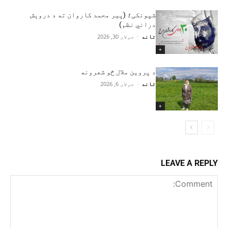
شپونکی؛ (پير محمد کاروان ته د دروېش
دراني نظم)
تاند
-
جولای 30, 2026
+
د پروین ملال څو شعرونه
تاند
-
جولای 6, 2026
+
LEAVE A REPLY