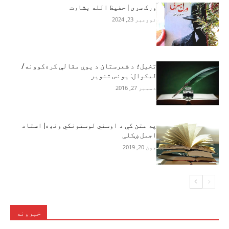
ورک سړی | حفيظ الله بشارت
نوومبر 23, 2024
تخیل؛ د شعرستان د یوې مقالې کره‌کوونه/
لیکوال: یونس تنویر
دسمبر 27, 2016
په متن کې د اوسني لوستونکي ونډه| استاد
اجمل ښکلی
جون 20, 2019
خبرونه