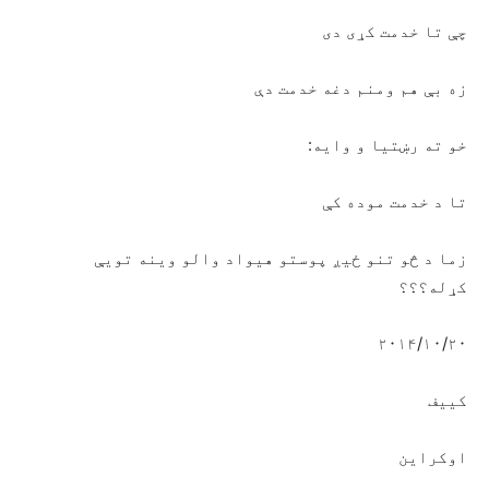
چې تا خدمت کړی دی
زه بې هم ومنم دغه خدمت دې
خو ته رښتیا و وایه:
تا د خدمت موده کې
زما د څو تنو ځیږ پوستو هیواد والو وینه تويې
کړله؟؟؟
۲۰۱۴/۱۰/۲۰
کییف
اوکراین