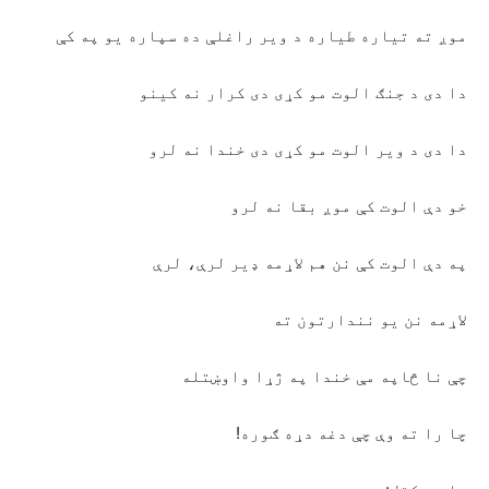
موږ ته تیاره طیاره د ویر راغلې ده سپاره یو په کې
دا دی د جنګ الوت مو کړی دی کرار نه کینو
دا دی د ویر الوت مو کړی دی خندا نه لرو
خو دې الوت کې موږ بقا نه لرو
په دې الوت کې نن هم لاړمه ډیر لرې، لرې
لاړمه نن یو نندارتون ته
چې نا څاپه مې خندا په ژړا واوښتله
چا را ته وې چې دغه دړه ګوره!