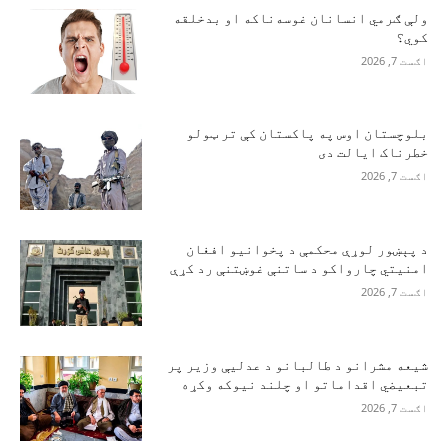
ولې ګرمي انسانان غوسه‌ناکه او بدخلقه
کوي؟
اګست 7, 2026
بلوچستان اوس په پاکستان کې تر ټولو
خطرناک ایالت دی
اګست 7, 2026
د پېښور لوړې محکمې د پخوانیو افغان
امنیتي چارواکو د ساتنې غوښتنې رد کړې
اګست 7, 2026
شیعه مشرانو د طالبانو د عدلیې وزیر پر
تبعیضي اقداماتو او چلند نیوکه وکړه
اګست 7, 2026