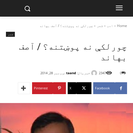
Home
ادب
شعر
چورلکې نه پوښتنه؟ / آصف بهاند
شعر
چورلکې نه پوښتنه؟ / آصف
بهاند
خبریال:
taand
0
2347
نوومبر 28, 2014
Pinterest
X
Facebook