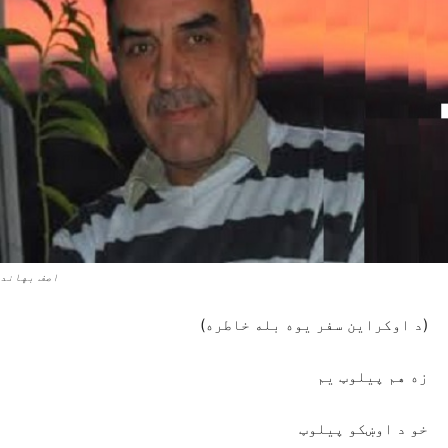
اصف بهاند
(د اوکراین سفر یوه بله خاطره)
زه هم پیلوټ یم
خو د اوښکو پیلوټ