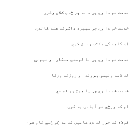
خدمت خو دا وي چې د بم پر ځای ګلان وکري
خدمت خو دا وي چې سپیره ډاګونه شنه کاندي
او کلیو کې مکتب ودان کړي
خدمت خو دا وي چې نا لوستي هلکان او نجونې
له لاسه ونیسي ښوونه او روزنه ورکا
خدمت خو دا وي چې یا هیڅ ور نه شي
او که ورځي نو آبادي به کوي
فولاد نه جوړ له دې شاهین نه په څو ځلې تاو شوم