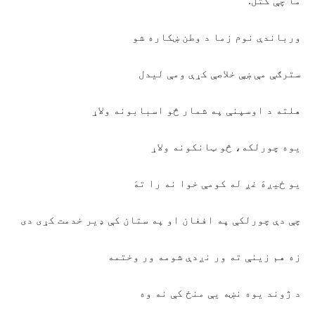
ما چې کتل:
ورباندې نوم زما د وطن ښکاره شو
سترګې مې ښې خلاصې کړې ومې لیدل
هلته د اوسپنې په شمار څو اسبابونه ولاړ
یوه چورلکه، څو ټانکونه ولاړ
یو ځیږهَ غږ له کومې خوا نه را تهَ
چې دې چورلکې په افغان او په ستان کې ډیر خدمت کړی دی
زه هم زینې ته ور نږدې شومه ور وختمه
د ژوند یوه نښه یې منځ کې نه وه