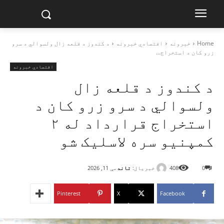
Home
خبرونه
اقتصادي خبرونه
د کندوز د قلعه زال ولسوالي د سرو
زرو کان د استخراج...
اقتصادي خبرونه
د کندوز د قلعه زال
ولسوالي د سرو زرو کان د
استخراج قرارداد له ۲
کمپنیو سره لاسلیک شو
خبریال:
تاند
0
408
مې 11, 2026
Pinterest
X
Facebook