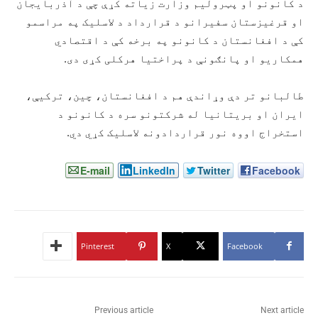
د کانونو او پټرولیم وزارت زیاته کړې چې د آذربایجان
او قرغیزستان سفیرانو د قرارداد د لاسلیک په مراسمو
کې د افغانستان د کانونو په برخه کې د اقتصادي
همکاریو او پانګونې د پراختیا هرکلی کړی دی.
طالبانو تر دې وړاندې هم د افغانستان، چین، ترکیې،
ایران او بریتانیا له شرکتونو سره د کانونو د
استخراج اووه نور قراردادونه لاسلیک کړي دي.
E-mail
LinkedIn
Twitter
Facebook
Pinterest
X
Facebook
Previous article
Next article