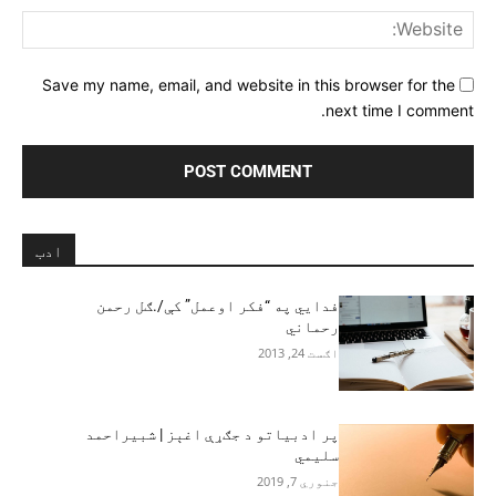
ite:
Save my name, email, and website in this browser for the
next time I comment.
ادب
فدايي په “فکر اوعمل” کې/.ګل رحمن
رحماني
اګست 24, 2013
پر ادبياتو د جګړې اغېز | شبیراحمد
سلیمي
جنوري 7, 2019