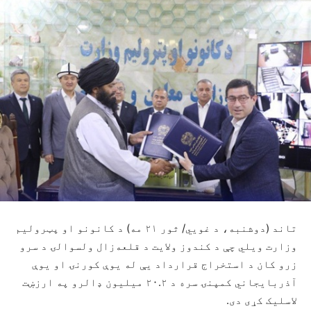
تاند (دوشنبه، د غويي/ ثور ۲۱ مه) د کانونو او پټرولیم
وزارت ویلي چې د کندوز ولایت د قلعه‌زال ولسوالۍ د سرو
زرو کان د استخراج قرارداد یې له یوې کورنۍ او یوې
آذربایجاني کمپنۍ سره د ۲۰.۲ میلیون ډالرو په ارزښت
لاسلیک کړی دی.