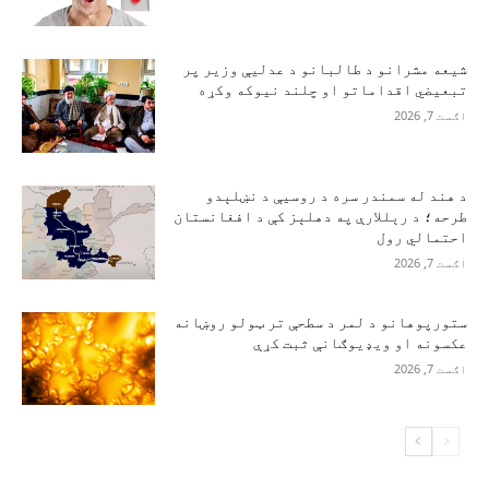
شیعه مشرانو د طالبانو د عدلیې وزیر پر
تبعیضي اقداماتو او چلند نیوکه وکړه
اګست 7, 2026
د هند له سمندر سره د روسیې د نښلېدو
طرحه؛ د رېللارې په دهلېز کې د افغانستان
احتمالي رول
اګست 7, 2026
ستورپوهانو د لمر د سطحې تر ټولو روښانه
عکسونه او ویډیوګانې ثبت کړې
اګست 7, 2026