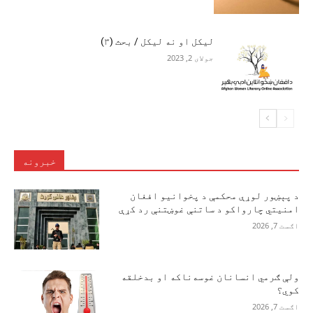
لیکل او نه لیکل / بحث (۳)
جولای 2, 2023
خبرونه
د پېښور لوړې محکمې د پخوانیو افغان
امنیتي چارواکو د ساتنې غوښتنې رد کړې
اګست 7, 2026
ولې ګرمي انسانان غوسه‌ناکه او بدخلقه
کوي؟
اګست 7, 2026