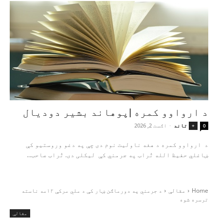
د ارواوو کمره |پوهاند بشیر دودیال
تاند
-
اګست 2, 2026
+
0
د ارواوو کمره د هغه ناولیت نوم دی چې په دغو وروستیو کې
ښاغلي حفیظ الله تُراب په جرمني کې لیکلی دی. تُراب صاحب...