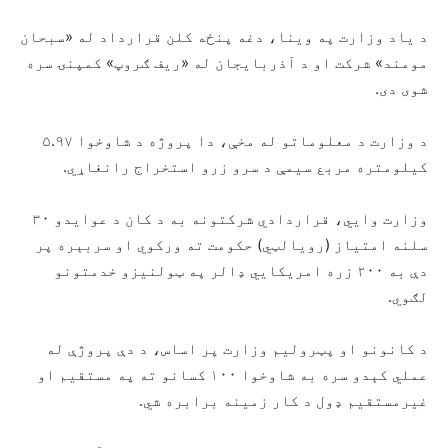
د یاد وزارت په وینا، دغه پنځه کلن قرارداد له «سبحان
مومند» شرکت او د آذربایجان له «ریف ګروپ» کمپنۍ سره
شوی دی.
د وزارت د معلوماتو له مخې، دا پروژه د شاوخوا ۵.۹۷
کیلومتره مربع سیمې د سرو زرو استخراج رانغاړي.
وزارت وایي، قراردادي شرکتونه به د کان د عوایدو ۳۰
سلنه امتیاز (رویالټي) حکومت ته ورکوي او سربېره پر
دې به ۲۰۰ زره امریکایي ډالر په ټولنیزو خدمتونو
لګوي.
د کانونو او پټرولیم وزارت پر اساس، د دې پروژې له
عملي کېدو سره به شاوخوا ۱۰۰ کسانو ته په مستقیم او
غیرمستقیم ډول د کار زمینه برابره شي.