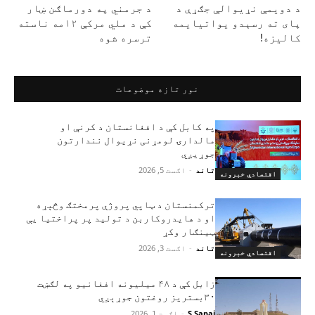
د دويمې نړيوالې جګړې د
د جرمني په دورماګن ښار
پای ته رسېدو يواتيايمه
کې د ملي مرکې ۱۲مه ناسته
کاليزه!
ترسره شوه
نور تازه موضوعات
په کابل کې د افغانستان د کرنې او
مالدارۍ لومړنی نړیوال نندارتون
جوړیږي
تاند
-
اګست 5, 2026
اقتصادي خبرونه
ترکمنستان د ټاپي پروژې پرمختګ وڅېړه
او د هایدروکاربن د تولید پر پراختیا یې
ټینګار وکړ
تاند
-
اګست 3, 2026
اقتصادي خبرونه
زابل کې د ۴۸ میلیونه افغانیو په لګښت
۳۰بستریز روغتون جوړېږي
S.Sapai
-
اګست 1, 2026