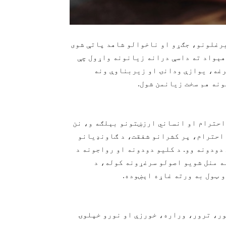
یرغلونو، جګړو او ناخوالو شاهد پاتې شوی
هېواد ته داسې درانه زیانونه واړول چې
مرغه، یوازې ودانۍ او زیربناوې ونه
نه هم سخت زیانمن شول.
احترام او انساني ارزښتونو بېلګه و، نن
 احترام، پر کشرانو شفقت، د ګاونډیانو
دودونه وو. د کلیو دودونه او رواجونه د
له منل شویو اصولو سرغړونه کوله، د
و ټول به ورته غاړه اېښوده.
خور، ترور، وراره، خورزې او نورو خپلوۍ