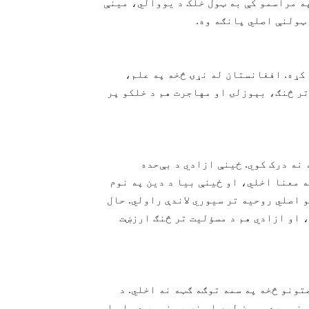
ه مراسمو کې به ټول خلک د یووالي، مینې
 ټولنې اصلي پانګه وه.
کړه. افغانستان له نړۍ څخه په علم،
تر څنګ، بېوزلۍ او مهاجرت هم د خلکو پر
نه درک کوي. ځینې ازادي د بې‌حده
 معنا اخلي، او ځینې بیا د دین په نوم
و اصلي روحیه تر سیوري لاندې راولي. حال
، او ازادي هم د مسؤلیت تر څنګ ارزښت
ونو څخه په سمه توګه ګټه نه اخلي. د
نو سره سمون لري او نه هم زموږ د ملي او