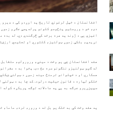
افغانستان د خپل لرغوني تاریخ په اوږدو کې د ډېرو 
دی، خو د وروستیو پنځوسو کلونو پرله‌پسې جګړو زموږ 
اغېزې یې د ژوند په هره برخه کې څرګندې دي. له بده 
نړېدې، بلکې زموږ ټولنیز، کلتوري او تعلیمي ارزښتو
هغه افغانستان چې یو وخت د مینې، ورورولۍ، متقابل 
له ګڼو ټولنیزو ننګونو سره مخ دی. پخوا به د مشرانو
همکاري او د خپلوانو ترمنځ مینه زموږ د ټولنې ښکلي 
خلکو لپاره د قانون حیثیت درلود. که چا به د ټولنې 
سپین‌ږیرو جرګه به یې په عادلانه توګه پرېکړه کوله ا
په هغه وخت کې به خلک یو بل ته د ورور، تره، ماما، 