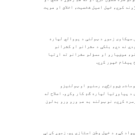
وند کوي، خپل اصیل شخصیت، اخلاق او هویت
ل سپکاوی زموږ د ټولنې د یووالي لپاره
دې نه دي، بلکې د مشرانو او کشرانو
نو، هوښیارو او مسؤلو مشرانو ته اړتیا
 پیغام خپور کړي.
جومات، ښوونځي، رسنیو او ټولنیزو
 د پیاوړتیا لپاره ګډ کار وکړو. اصلاح له
سره کړي، نو ټولنه به هم ورو ورو بدلون
ېواد کې، د خپل وطن استازي یو. زموږ کړنې