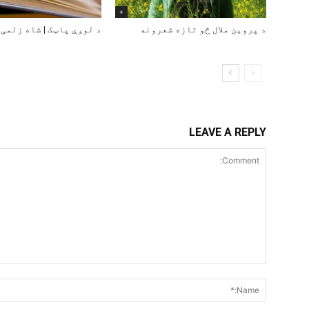
+
د پروین ملال څو تازه شعرونه
د لوږې پاټک | شاه زلمی
LEAVE A REPLY
Comment: