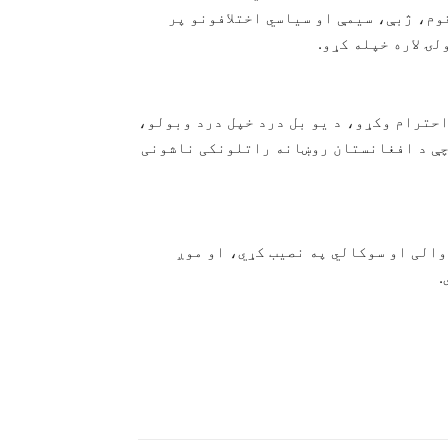
وم، ژبې، سیمې او سیاسي اختلافونو پر
ۍ لاره خپله کړو.
احترام وکړو، د یو بل درد خپل درد وبولو،
 چې د افغانستان روښانه راتلونکی ناشونی
الی او سوکالي په نصیب کړي، او موږ
.