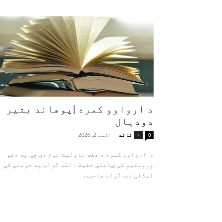
د ارواوو کمره |پوهاند بشیر
دودیال
تاند
-
اګست 2, 2026
+
0
د ارواوو کمره د هغه ناولیت نوم دی چې په دغو
وروستیو کې ښاغلي حفیظ الله تُراب په جرمني کې
لیکلی دی. تُراب صاحب...