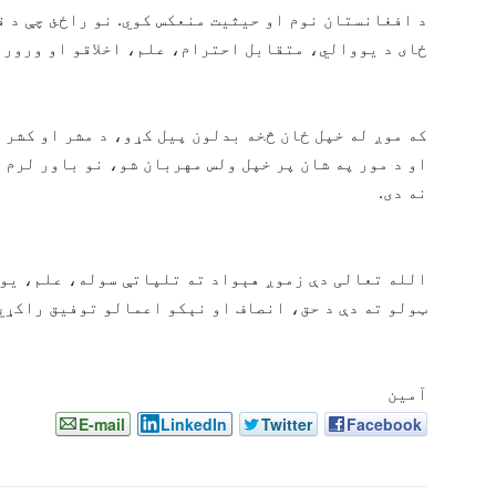
د افغانستان نوم او حیثیت منعکس کوي. نو راځئ چې د ق
ځای د یووالي، متقابل احترام، علم، اخلاقو او ورورول
که موږ له خپل ځان څخه بدلون پیل کړو، د مشر او کشر 
او د مور په شان پر خپل ولس مهربان شو، نو باور لرم
نه دی.
الله تعالی دې زموږ هېواد ته تلپاتې سوله، علم، یوو
ټولو ته دې د حق، انصاف او نېکو اعمالو توفیق راکړي
آمین
E-mail
LinkedIn
Twitter
Facebook