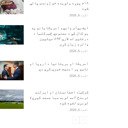
۱۸م پوړه ولوېده خو ژوندۍ پاتې
شوه
اګست 6, 2026
ایف‌بي‌آی وايي، امریکایانو په
یو کال کې د مصنوعي ځیرکتیا د
درغلیو له لارې ۸۹۳ میلیون
ډالره زیان کړی
اګست 6, 2026
امریکا او برېتانیا د اروپا او
ناټو پر امنیت خبرې کړې دي
اګست 6, 2026
کرکټ:د افغانستان او ایرلنډ
ترمنځ ۲مه لوبه سبا جمعه کېږي؛
لومړۍ لغوه شوه
اګست 6, 2026