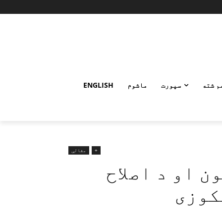
م شته
سپورت
ماشوم
ENGLISH
+
مقالې
 او د اصلاح
کوزی