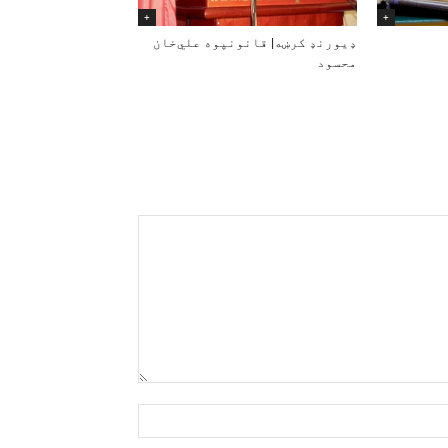
+
+
ډیورنډ کرښه| قانونپوه علي‌خان
محسود
Name:*