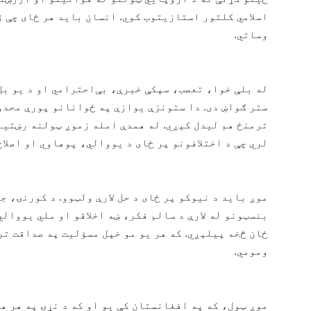
اسلامي کلتور استازیتوب کوي. انسان باید هر ځای چې ژ
وساتي.
له بلې خوا، تعصب، سپکې خبرې، بې‌احترامي او د یو ب
ستر ګواښ دی. دا ستونزې یوازې په ځوانانو پورې محدو
ترمنځ هم لیدل کېږي. له همدې امله زموږ ټولنه رښتی
لري چې د اختلافونو پر ځای د یووالي، پوهاوي او اصلاح
موږ باید د نیوکو پر ځای د حل لارې ولټوو. د کورنۍ، 
بنسټونو له لارې د سالم فکر، ښه اخلاقو او ملي یووالي
ځان څخه پیلېږي. که هر یو مو خپل مسؤلیت په صداقت تر
ومومي.
موږ ټول، که په افغانستان کې یو او که د نړۍ په هر ه