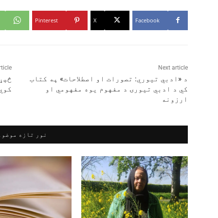
Pinterest
X
Facebook
ticle
Next article
د «ادبي تيوري: تصورات او اصطلاحات» په کتاب
څېړ
کي د ادبي تيورۍ د مفهوم يوه مفهومي او
کوي
ارزونه
نور تازه موضوع