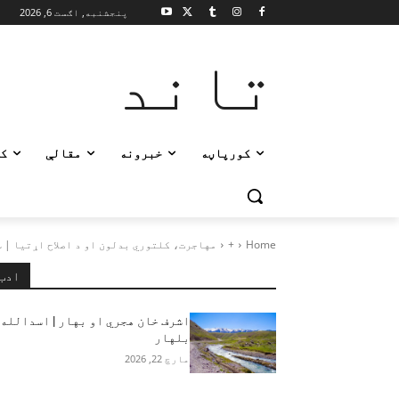
پنجشنبه, اګست 6, 2026
تاند
کورپاڼه
خبرونه
مقالې
ک
Home
+
مهاجرت، کلتوري بدلون او د اصلاح اړتیا | 
ادب
اشرف خان هجري او بهار | اسدالله
بلهار
مارچ 22, 2026