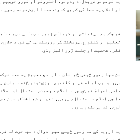
په نومونو غږېدل. د ودونو، اخترونو او نورو خوښیو پ
او اخلاص په فضا کې ګډون کاوه. همدا ارزښتونه زموږ د
خو جګړو، بې‌ثباتۍ او کډوالۍ زموږ د ټولنې بڼه بدله 
تعلیم او کلتوري پرمختګ کې وروسته پاتې شو. د جګړې 
فکر، شخصیت او چلند ژور اغېز وکړ.
نن سبا زموږ ځینې ځوانان د ازادۍ مفهوم په سمه توګه 
بې‌پروایۍ او له خپلو کلتوري ارزښتونو څخه د واټن په
داسې افراط ته ځي چې د اسلام د رحمت، اعتدال او اخلاق
دا چې اسلام د اعتدال، پوهې، زغم او ښه اخلاقو دین دی
لري، نه بې‌بندوبارۍ.
په اروپا کې هم زموږ ځینې هېوادوال د مهاجرت له فرصت
ځینو کړنې نه د اروپایي ټولنو له قوانینو او ارزښتو