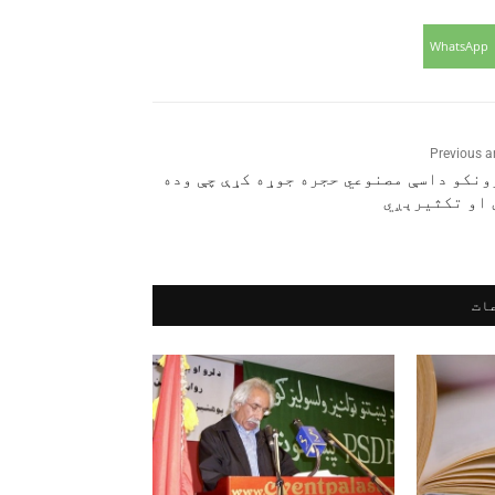
WhatsApp
Previous ar
ونکو داسې مصنوعي حجره جوړه کړې چې وده
 او تکثیرېږي
ات