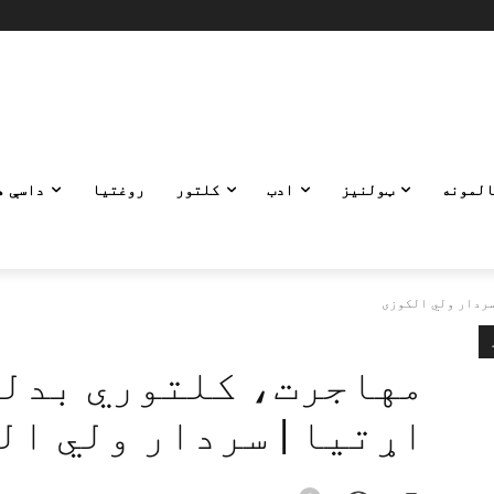
المونه
ټولنیز
ادب
کلتور
روغتیا
داسې ه
سردار ولي الکوزی
مهاجرت، کلتوري بدلون
اړتیا | سردار ولي ال