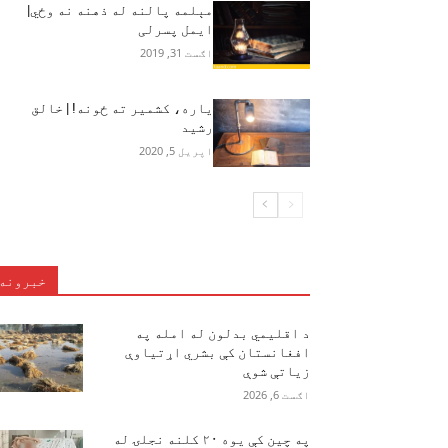
مېلمه پالنه له ذهنه نه وځي|
ایمل پسرلی
اګست 31, 2019
یاره، کشمیر ته ځونه! | خالق
رشید
اپریل 5, 2020
خبرونه
د اقلیمي بدلون له امله په
افغانستان کې بشري اړتیاوې
زیاتې شوې
اګست 6, 2026
په چین کې یوه ۲۰ کلنه نجلۍ له