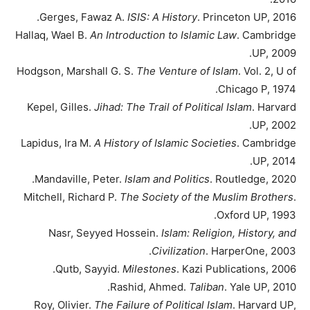
Gerges, Fawaz A.
ISIS: A History
. Princeton UP, 2016.
Hallaq, Wael B.
An Introduction to Islamic Law
. Cambridge
UP, 2009.
Hodgson, Marshall G. S.
The Venture of Islam
. Vol. 2, U of
Chicago P, 1974.
Kepel, Gilles.
Jihad: The Trail of Political Islam
. Harvard
UP, 2002.
Lapidus, Ira M.
A History of Islamic Societies
. Cambridge
UP, 2014.
Mandaville, Peter.
Islam and Politics
. Routledge, 2020.
Mitchell, Richard P.
The Society of the Muslim Brothers
.
Oxford UP, 1993.
Nasr, Seyyed Hossein.
Islam: Religion, History, and
Civilization
. HarperOne, 2003.
Qutb, Sayyid.
Milestones
. Kazi Publications, 2006.
Rashid, Ahmed.
Taliban
. Yale UP, 2010.
Roy, Olivier.
The Failure of Political Islam
. Harvard UP,