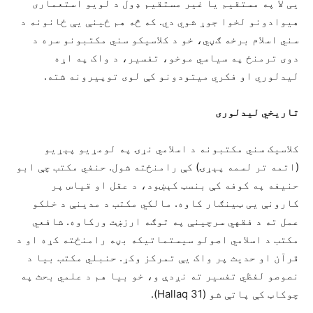
یی لا په مستقیم یا غیر مستقیم ډول د لویو استعماری
هیوادونو لخوا جوړ شوي دي. که څه هم ځینې یې ځانونه د
سني اسلام برخه ګڼي، خو د کلاسیکو سني مکتبونو سره د
دوی ترمنځ په سیاسي موخو، تفسیر، د واک په اړه
لیدلوري او فکري میتودونو کې لوی توپیرونه شته.
تاریخي لیدلوری
کلاسیک سني مکتبونه د اسلامي نړۍ په لومړیو پېړیو
(اتمه تر لسمه پېړۍ) کې رامنځته شول. حنفي مکتب چې ابو
حنیفه په کوفه کې بنسټ کېښود، د عقل او قیاس پر
کارونې یی ټینګار کاوه. مالکي مکتب د مدینې د خلکو
عمل ته د فقهي سرچینې په توګه ارزښت ورکاوه. شافعي
مکتب د اسلامي اصولو سیستماتیکه بڼه رامنځته کړه او د
قرآن او حدیث پر واک یې تمرکز وکړ. حنبلي مکتب بیا د
نصوصو لفظي تفسیر ته نږدې و، خو بیا هم د علمي بحث په
چوکاټ کې پاتې شو (Hallaq 31).