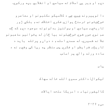
دي، او ډېر یې اسلام ته سیاسي او انقلابي بڼه ورکوي.
دا توپیرونه ښيي چې د کلاسیکو مکتبونو او معاصرو
خوځښتونو ترمنځ یوازې فکري اختلاف نه، بلکې ژور
تاریخي، سیاسي او ټولنیز بدلونونه موجود دي، که څه
هم نوي جوړ شوي خوځښتونه بیا ځان له پخوانیو مذهبونو
جلا نه شمیري. له همدې امله، د دواړو پرتله باید د
تاریخ، شرایطو او فکري پس‌ منظر په رڼا کې وشي، نه د
ساده ورته ‌والي پر اساس.
پای
لیکوال: داکتر سمیع الله خالد سهاک
کالیفورنیا، د امریکا متحد ایالات
می، ۲۰۲۶