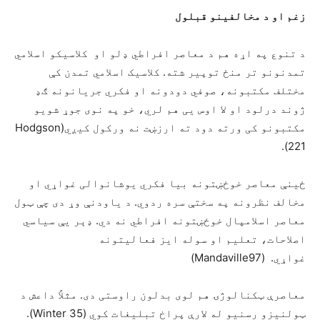
زغم او د مخالفینو قبلول
د تنوع په اړه هم د معاصر افراطي ډلو او کلاسیکو اسلامي
تمدنونو تر منځ توپیر شته. کلاسیک اسلامي تمدن کې
مختلف مکتبونه، صوفي دودونه او فکري جریانونه ګډ
ژوند درلود او لا اوس یی هم لري، خو په نوی جوړ شويو
مکتبونو کی ورته دود ته ارزښت نه ورکول کیږي(Hodgson
221).
ځینې معاصر خوځښتونه بیا فکري یوشانوالی غواړي او
مخالف نظرونه په سختې سره ردوي. د یاودنې وړ دی چې ټول
معاصر اسلامپال خوځښتونه افراطي نه دي. ډېر یې سیاسي
اصلاحات، تعلیم او سوله‌ ایز فعالیتونه
غواړي. (Mandaville97)
معاصرې ټکنالوژۍ هم لوی بدلون راوستی دی. مثلاً داعش د
ټولنیزو رسنیو له لارې پراخ تبلیغات کوي (Winter 35).