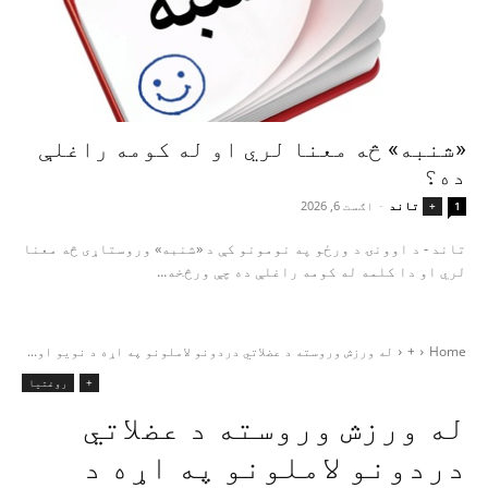
«شنبه» څه معنا لري او له کومه راغلې
ده؟
تاند
-
اګست 6, 2026
+
1
تاند - د اوونۍ د ورځو په نومونو کې د «شنبه» وروستاړی څه معنا
لري او دا کلمه له کومه راغلې ده چې ورڅخه...