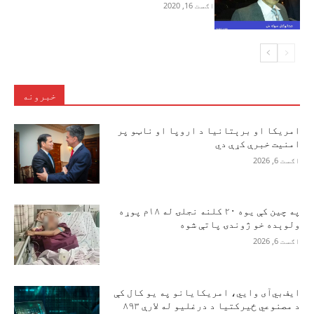
اګست 16, 2020
خبرونه
امریکا او برېتانیا د اروپا او ناټو پر
امنیت خبرې کړې دي
اګست 6, 2026
په چین کې یوه ۲۰ کلنه نجلۍ له ۱۸م پوړه
ولوېده خو ژوندۍ پاتې شوه
اګست 6, 2026
ایف‌بي‌آی وايي، امریکایانو په یو کال کې
د مصنوعي ځیرکتیا د درغلیو له لارې ۸۹۳