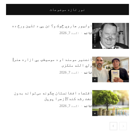
نور تازه موضوعات
اولیور هارډي څوک و؟ نن یې د تلین ورځ ده
تاند
-
اګست 7, 2026
+
انجنیر مومند او د موسیقۍ بې‌ ازاره هنر|
ولي الله ملکزی
تاند
-
اګست 7, 2026
+
اقتصاد افغانستان چگونه می‌تواند بدون
نفت رشد کند؟| زهرا پوپل
تاند
-
اګست 7, 2026
+