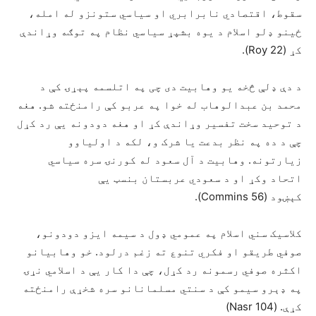
سقوط، اقتصادي نابرابري او سیاسي ستونزو له امله،
ځینو ډلو اسلام د یوه بشپړ سیاسي نظام په توګه وړاندې
کړ (Roy 22).
د دې ډلې څخه یو وهابیت دی چی په اتلسمه پېړۍ کې د
محمد بن عبدالوهاب له خوا په عربو کې رامنځته شو. هغه
د توحید سخت تفسیر وړاندې کړ او هغه دودونه یې رد کړل
چې د ده په نظر بدعت یا شرک و، لکه د اولیاوو
زیارتونه. وهابیت د آل سعود له کورنۍ سره سیاسي
اتحاد وکړ او د سعودي عربستان بنسټ یې
کېښود (Commins 56).
کلاسیک سني اسلام په عمومي ډول د سیمه‌ ایزو دودونو،
صوفي طریقو او فکري تنوع ته زغم درلود. خو وهابیانو
اکثره صوفي رسمونه رد کړل، چې دا کار یې د اسلامي نړۍ
په ډېرو سیمو کې د سنتي مسلمانانو سره شخړې رامنځته
کړې. (Nasr 104)