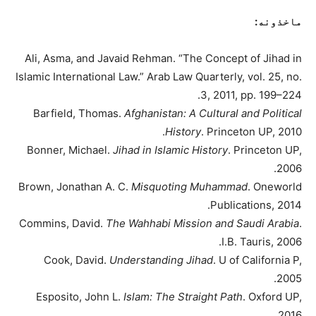
ماخذونه:
Ali, Asma, and Javaid Rehman. “The Concept of Jihad in
Islamic International Law.” Arab Law Quarterly, vol. 25, no.
3, 2011, pp. 199–224.
Barfield, Thomas.
Afghanistan: A Cultural and Political
History
. Princeton UP, 2010.
Bonner, Michael.
Jihad in Islamic History
. Princeton UP,
2006.
Brown, Jonathan A. C.
Misquoting Muhammad
. Oneworld
Publications, 2014.
Commins, David.
The Wahhabi Mission and Saudi Arabia
.
I.B. Tauris, 2006.
Cook, David.
Understanding Jihad
. U of California P,
2005.
Esposito, John L.
Islam: The Straight Path
. Oxford UP,
2016.