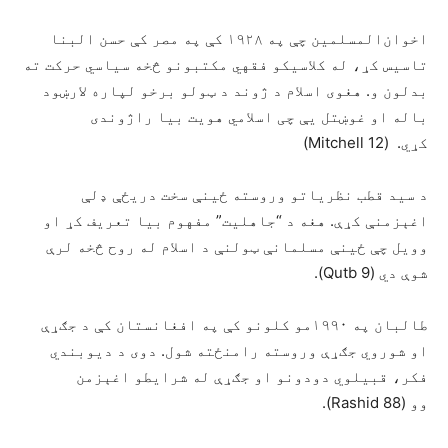
اخوان‌المسلمین چې په ۱۹۲۸ کې په مصر کې حسن البنا
تاسیس کړ، له کلاسیکو فقهي مکتبونو څخه سیاسي حرکت ته
بدلون و. هغوی اسلام د ژوند د ټولو برخو لپاره لارښود
باله او غوښتل یې چی اسلامي هویت بیا راژوندی
کړي. (Mitchell 12)
د سید قطب نظریاتو وروسته ځینې سخت دریځې ډلې
اغېزمنې کړې. هغه د “جاهلیت” مفهوم بیا تعریف کړ او
وویل چې ځینې مسلمانې ټولنې د اسلام له روح څخه لرې
شوې دي (Qutb 9).
طالبان په ۱۹۹۰مو کلونو کې په افغانستان کې د جګړې
او شوروي جګړې وروسته رامنځته شول. دوی د دیوبندي
فکر، قبیلوي دودونو او جګړې له شرایطو اغېزمن
وو (Rashid 88).