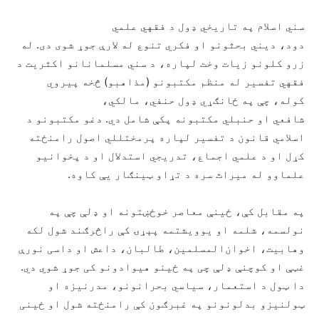
سني اسلام په تاریخي ډول د فقهي علمي
دود، دیني بحثونو او فکري تنوع له لارې جوړ شوی دی. له
زرو کلونو زیات وخت لپاره، د سني مسلمانانو اکثریت د
فقهي تفسیر له منظم مکتبونو (مذاهبو) څخه پیروي
کوله، چې په ځانګړي ډول حنفي، مالکي،
شافعي او حنبلي مکتبونه پکې شامل دي. دغو مکتبونو د
اسلامي قانون د تفسیر لپاره پرمختللي اصول رامنځته
کړل او د علمي اجماع، تدریجي استدلال او د پخوانیو
علماوو له میراث سره د تړاو ټینګار یې کاوه.
په مقابل کې، ځینې معاصر خوځښتونه او ډلې چې په
نولسمه، شلمه او یوویشتمه پېړۍ کې راڅرګند شول لکه
وهابیت، اخوان‌المسلمین، طالبان، داعش او داسی نورې
غټې او کوچنې ډلې چی په ځینو هیوادونو کی جوړ شوي دي.
دا ټول د استعمار، سیاسي بحرانونو، مدرنیزه او
ټولنیزو بدلونونو په غبرګون کې رامنځته شول او ځینی