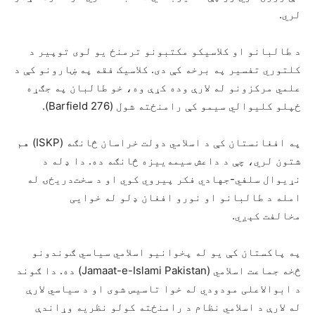
لري.
د طالبانو او کلاسیکو مکتبونو ترمنځ یو لوی توپیر د
کلتوري تفسیر په برخه کې دی. کلاسیک فقه په ښارونو کې د
علمي مرکزونو له لارې وده کړې وه، خو طالبان په جګړه
ځپلو کلیوالي سیمو کې رامنځته شول (Barfield 276).
په افغانستان کې د اسلامي دولت خراسان څانګه (ISKP) هم
شتون لري، چې د داعش سیمه‌ییزه څانګه ده. دا ډله د
نړیوال سلفي-جهادي فکر پیروي کوي او د سخت‌دریځۍ له
امله د طالبانو او نورو افغان ډلو له خوایی
مخالفت کېږي.
په پاکستان کې یو له پخوانیو اسلامي سیاسي ګوندونو
څخه جماعت اسلامي (Jamaat-e-Islami Pakistan) ده. دا ګوند
د ابوالاعلی مودودي له خوا تاسیس شوی او د سیاسي لارې
له لارې د اسلامي نظام د رامنځته کولو نظریه وړاندې