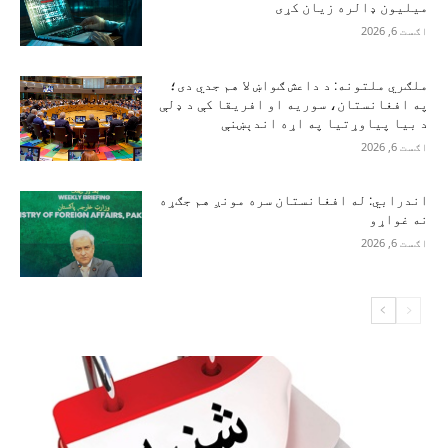
میلیون ډالره زیان کړی
اګست 6, 2026
ملګري ملتونه: د داعش ګواښ لا هم جدي دی؛
په افغانستان، سوریه او افریقا کې د ډلې
د بیا پیاوړتیا په اړه اندېښنې
اګست 6, 2026
اندرابي: له افغانستان سره مونږ هم جګړه
نه غواړو
اګست 6, 2026