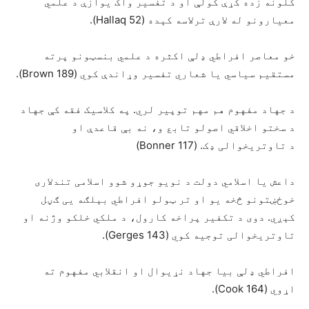
کلونه زده کړې کولې او د تفسیر واک یوازې د علمي
معیارونو له لارې ترلاسه کېده (Hallaq 52).
خو معاصر افراطي ډلې اکثره د علمي بنسټونو پرته
مستقیم سیاسي یا شعاري تفسیر وړاندې کوي (Brown 189).
د جهاد مفهوم هم مهم توپیر لري. په کلاسیک فقه کې جهاد
د سختو اخلاقي اصولو تابع و، نه بې قاعدې او
د تاوتریخوالی ډک. (Bonner 117)
داعش یا اسلامي دولت د نویو جوړو شوو اسلامی تندلاری
خوځښتونو څخه یو او تر ټولو افراطي بېلګه یی ګڼل
کېږي. دوی د تکفیر پراخه کارول، د ملکي خلکو وژنه او
تاوتریخوالی توجیه کوي (Gerges 143).
افراطي ډلې بیا جهاد نړیوال او انقلابي مفهوم ته
اړوي (Cook 164).