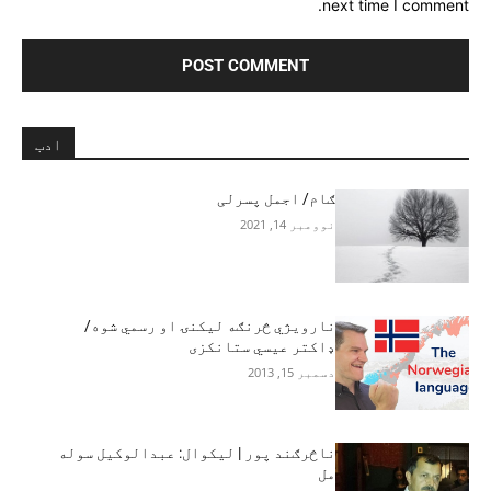
next time I comment.
ادب
ګام/ اجمل پسرلی
نوومبر 14, 2021
نارویژي څرنګه لیکنۍ او رسمي شوه/
ډاکتر عیسي ستانکزی
دسمبر 15, 2013
ناڅرګند پور | لیکوال: عبدالوکیل سوله
مل