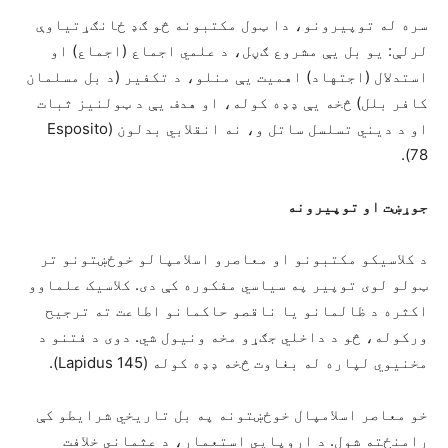
سره له توپیرونو، دا ټول مکتبونه څو ګډ ځانګړتیاوې
لرلې: یو بل یې مشروع ګڼل، د علمي اجماع (اجماع) او
استدلال (اجتهاد) اهمیت یې منلو، د تکفیر (د بل مسلمان
کافر بلل) څخه یې ډډه کوله، او هدف یې د ټولنیز ثبات
او د دیني تسلسل ساتل و، نه انقلابي بدلون (Esposito
78).
جوړښت او توپیرونه
د کلاسیکو مکتبونو او معاصرو اسلامپالو خوځښتونو تر
ټولو لوی توپیر په سیاسي مفکوره کې دی. کلاسیک علماوو
اکثره د ظالمانو یا ناقصو حاکمانو اطاعت ته ترجیح
ورکوله، څو د داخلي جګړو مخه ونیول شي. دوی د فتنو د
مخنیوي لپاره له بغاوت څخه ډډه کوله (Lapidus 145).
خو معاصر اسلامپال خوځښتونه په بل تاریخي شرایطو کې
رامنځته شول. د اروپايي استعمار، د عثماني خلافت