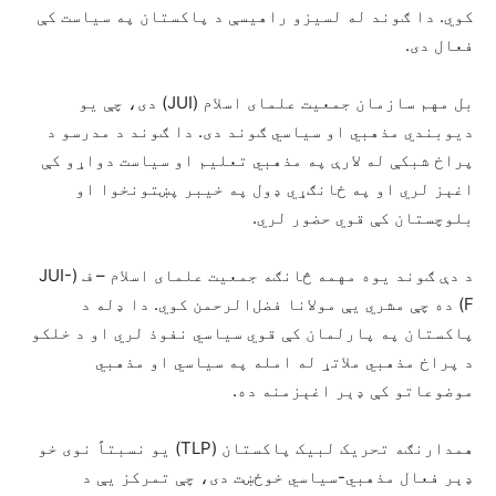
کوي. دا ګوند له لسیزو راهیسې د پاکستان په سیاست کې
فعال دی.
بل مهم سازمان جمعیت علمای اسلام (JUI) دی، چې یو
دیوبندي مذهبي او سیاسي ګوند دی. دا ګوند د مدرسو د
پراخ شبکې له لارې په مذهبي تعلیم او سیاست دواړو کې
اغېز لري او په ځانګړي ډول په خیبر پښتونخوا او
بلوچستان کې قوي حضور لري.
د دې ګوند یوه مهمه څانګه جمعیت علمای اسلام – ف (JUI-
F) ده چې مشري یې مولانا فضل‌الرحمن کوي. دا ډله د
پاکستان په پارلمان کې قوي سیاسي نفوذ لري او د خلکو
د پراخ مذهبي ملاتړ له امله په سیاسي او مذهبي
موضوعاتو کې ډېر اغېزمنه ده.
همدارنګه تحریک لبیک پاکستان (TLP) یو نسبتاً نوی خو
ډېر فعال مذهبي-سیاسي خوځښت دی، چې تمرکز یې د