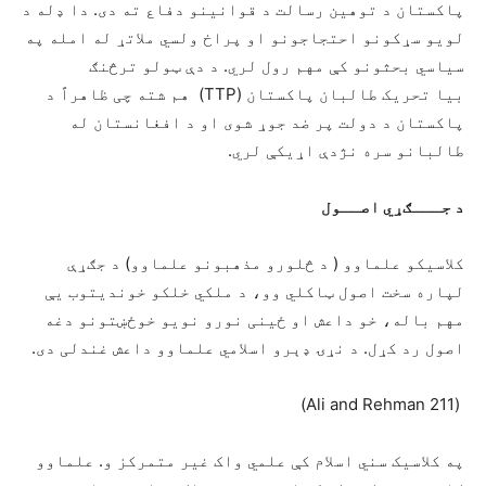
پاکستان د توهین رسالت د قوانینو دفاع ته دی. دا ډله د
لویو سړکونو احتجاجونو او پراخ ولسي ملاتړ له امله په
سیاسي بحثونو کې مهم رول لري. د دې ټولو ترڅنګ
بیا تحریک طالبان پاکستان (TTP) هم شته چی ظاهراً د
پاکستان د دولت پر ضد جوړ شوی او د افغانستان له
طالبانو سره نژدې اړیکې لري.
د جـــګړي اصــول
کلاسیکو علماوو ( د څلورو مذهبونو علماوو) د جګړې
لپاره سخت اصول ټاکلي وو، د ملکي خلکو خوندیتوب یې
مهم باله، خو داعش او ځینی نورو نویو خوځښتونو دغه
اصول رد کړل. د نړۍ ډېرو اسلامي علماوو داعش غندلی دی.
(Ali and Rehman 211)
په کلاسیک سني اسلام کې علمي واک غیر متمرکز و. علماوو