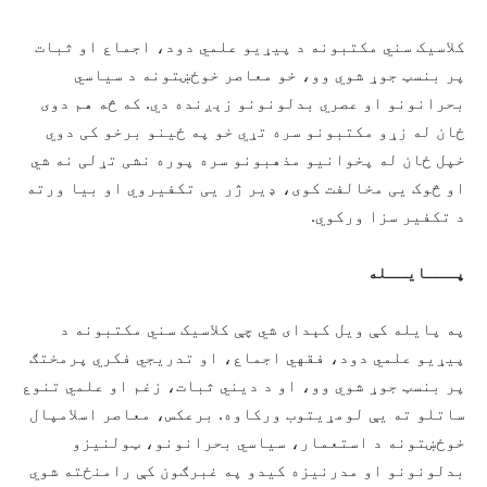
کلاسیک سني مکتبونه د پیړیو علمي دود، اجماع او ثبات
پر بنسټ جوړ شوي وو، خو معاصر خوځښتونه د سیاسي
بحرانونو او عصري بدلونونو زېږنده دي. که څه هم دوی
ځان له زړو مکتبونو سره تړي خو په ځینو برخو کی دوي
خپل ځان له پخوانیو مذهبونو سره پوره نشی تړلی نه شي
او څوک یی مخالفت کوی، ډیر ژر یی تکفیروي او بیا ورته
د تکفیر سزا ورکوي.
پ
ـــ
ای
ــ
له
په پایله کې ویل کېدای شي چې کلاسیک سني مکتبونه د
پیړیو علمي دود، فقهي اجماع، او تدریجي فکري پرمختګ
پر بنسټ جوړ شوي وو، او د دیني ثبات، زغم او علمي تنوع
ساتلو ته یې لومړیتوب ورکاوه. برعکس، معاصر اسلامپال
خوځښتونه د استعمار، سیاسي بحرانونو، ټولنیزو
بدلونونو او مدرنیزه کیدو په غبرګون کې رامنځته شوي