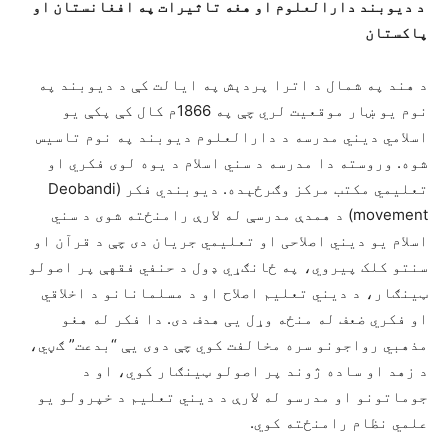
د
دیوبند دارالعلوم
او هغه تاثیرات په افغانستان او
پاکستان
د هند په شمال د اترا پردېش په ایالت کې د دیوبند په
نوم یو ښار موقعیت لري چې په 1866م کال کې پکې یو
اسلامي دیني مدرسه د دارالعلوم دیوبند په نوم تاسیس
شوه. وروسته دا مدرسه د سني اسلام د یوه لوی فکري او
تعلیمي مکتب مرکز وګرځېده. دیوبندي فکر (Deobandi
movement) د همدې مدرسې له لارې رامنځته شوی د سني
اسلام یو دیني اصلاحی او تعلیمي جریان دی چې د قرآن او
سنتو کلک پیروي، په ځانګړي ډول د حنفي فقهې پر اصولو
ټینګار، د دیني تعلیم اصلاح او د مسلمانانو د اخلاقي
او فکري ضعف له منځه وړل یی هدف دی. دا فکر له هغو
مذهبي رواجونو سره مخالفت کوي چې دوی یې “بدعت” ګڼي،
د زهد او ساده ژوند پر اصولو ټینګار کوي، او د
جوماتونو او مدرسو له لارې د دیني تعلیم د خپرولو یو
علمي نظام رامنځته کوي.