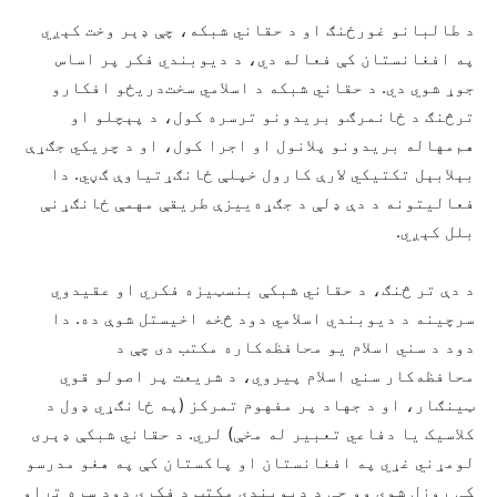
د طالبانو غورځنګ او د حقاني شبکه، چې ډېر وخت کېږي
په افغانستان کې فعاله دي، د دیوبندي فکر پر اساس
جوړ شوي دي. د حقاني شبکه د اسلامي سخت‌دریځو افکارو
ترڅنګ د ځانمرګو بریدونو ترسره کول، د پېچلو او
هم‌مهاله بریدونو پلانول او اجرا کول، او د چریکي جګړې
بېلابېل تکتیکي لارې کارول خپلې ځانګړتیاوې ګڼي. دا
فعالیتونه د دې ډلې د جګړه‌ییزې طریقې مهمې ځانګړنې
بلل کېږي.
د دې تر څنګ، د حقاني شبکې بنسټیزه فکري او عقیدوي
سرچینه د دیوبندي اسلامي دود څخه اخيستل شوې ده. دا
دود د سني اسلام یو محافظه‌کاره مکتب دی چې د
محافظه‌کار سني اسلام پیروي، د شریعت پر اصولو قوي
ټینګار، او د جهاد پر مفهوم تمرکز (په ځانګړي ډول د
کلاسیک یا دفاعي تعبیر له مخې) لري. د حقاني شبکې ډېری
لومړني غړي په افغانستان او پاکستان کې په هغو مدرسو
کې روزل شوي وو چې د دیوبندي مکتب د فکري دود سره تړاو