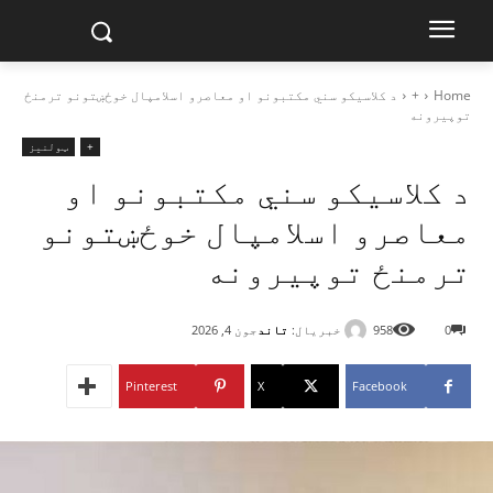
Home
+
د کلاسیکو سني مکتبونو او معاصرو اسلامپال خوځښتونو ترمنځ
توپیرونه
+
ټولنیز
د کلاسیکو سني مکتبونو او
معاصرو اسلامپال خوځښتونو
ترمنځ توپیرونه
خبریال:
تاند
0
958
جون 4, 2026
Pinterest
X
Facebook