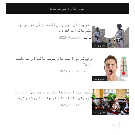
نور تازه موضوعات
بلوچستان اوس په پاکستان کې تر ټولو
خطرناک ایالت دی
تاند
-
اګست 7, 2026
خبرونه
ولې ګرمي انسانان غوسه‌ناکه او بدخلقه
کوي؟
تاند
-
اګست 7, 2026
خبرونه
شیعه مشرانو د طالبانو د عدلیې وزیر پر
تبعیضي اقداماتو او چلند نیوکه وکړه
تاند
-
اګست 7, 2026
خبرونه