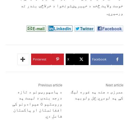
خوست ولایت څخه د خیبرپښتونخوا د خرلاڅۍ بندر ته
ورسېږي.
E-mail
LinkedIn
Twitter
Facebook
Pinterest
X
Facebook
Previous article
Next article
عمرزی د هند په غوره لیګ
د پاسپورټونو د تازه
کې په لومړي ځل ولوبېد
درجه بندۍ د لېست په
وروستیو ۵ هیوادونو کې
افغانستان او پاکستان
شامل دي