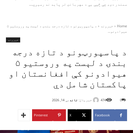
سمندر دی، چې څپې یې د مهربانۍ تر پایه نه رسېږي....