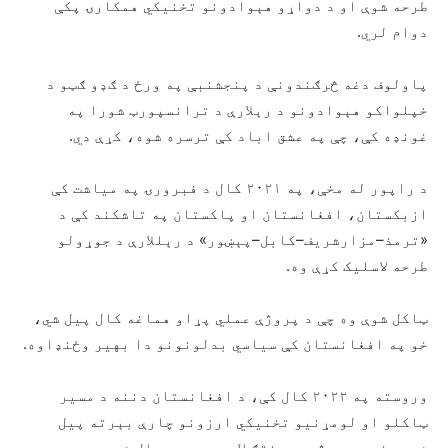
طرحه شوې او د دواړو هېوادونو تخنیکي همکارۍ پکې
دوام لري.
پاولوف دغه څرګندونې د پنجشنبې په ورځ د ګډو ګټو د
خپلواکو هېوادونو د رېلارې د ترانسپورټ شورا په
غونډه کې، چې په عشق اباد کې ترسره شوه، کړې دي.
د راپور له مخې، په ۲۰۲۱ کال د فبرورۍ په میاشت کې
ازبکستان، افغانستان او پاکستان په تاشکند کې د
«ترمذ–مزارشریف–کابل–پېښور» د رېللارې د جوړولو
طرحه لاسلیک کړې وه.
ټاکل شوې وه چې د پروژې عملي پړاو هماغه کال پیل شي،
خو په افغانستان کې سیاسي بدلونونو دا بهیر وځنډاوه.
وروسته په ۲۰۲۲ کال کې، د افغانستان دننه د مسیر
ټاکلو او لومړنیو تخنیکي ارزونو چارې بېرته پیل
شوې، خو د پروژې پرمختګ لا هم محدود بلل شوی دی.