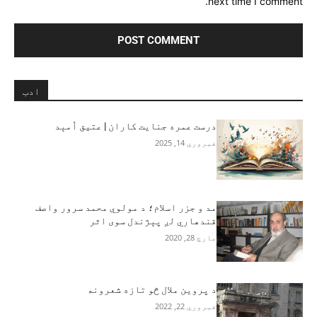
next time I comment.
ادب
درست عمره جنایت کاران | عتیق اُمېد
فبروري 14, 2025
مد و جزر اسلام؛ د مولوي محمد سرور واصف
قندهاري لږ پېژندل سوی اثر
مارچ 28, 2020
د پروین ملال څو تازه شعرونه
فبروري 22, 2022