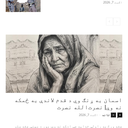
اګست 7, 2026
اسمان به ړنګ وي د قدم لاندې به ځمکه
نه وې| نصرت‌الله نصرت
تاند
-
اګست 7, 2026
+
0
هغه ورځ مه راولې خدایه چې ادکه نه وي. مور د مینې هغه ستر