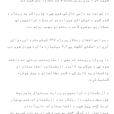
دا غونډه په داسې حال کې شوې چې د چارواکو په وینا، د
ګډو ګټو د خپلواکو هېوادونو ترمنځ د ترانسپورتي
همکاریو موضوع لا هم د بحثونو مهمه برخه ده.
د ټرانس افغان رېللار پروژه ۶۴۷ کیلومتره اوږدوالی
لري او اټکلي لګښت یې ۴.۶ میلیارد ډالره ښودل شوی دی.
دا پروژه وروسته له هغې د امکان‌سنجۍ مرحلې ته داخله
شوه چې د جولای په ۱۷مه، ازبکستان، افغانستان او
پاکستان په کابل کې د ګډو مطالعاتو د پیل هوکړه‌
لاسلیک کړه.
د ازبکستان د ترانسپورټ وزارت مرستیال یاسربېک
چورییف ویلي، دا رېللار به د ازبکستان له جنوبي ښار
ترمذ څخه پیل شي، د افغانستان له نایب‌آباد،
میدانښار او لوګر څخه به تېره شي او په پای کې به له