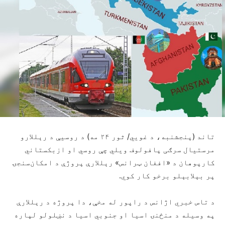
تاند (پنجشنبه، د غويي/ ثور ۲۴ مه) د روسیې د رېللارو
مرستیال سرګی پافولوف ویلي چې روسي او ازبکستاني
کارپوهان د «افغان ټرانس» رېللارې پروژې د امکان‌سنجۍ
پر بېلابېلو برخو کار کوي.
د تاس خبري اژانس د راپور له مخې، دا پروژه د رېللارې
په وسیله د منځنۍ اسیا او جنوبي اسیا د نښلولو لپاره