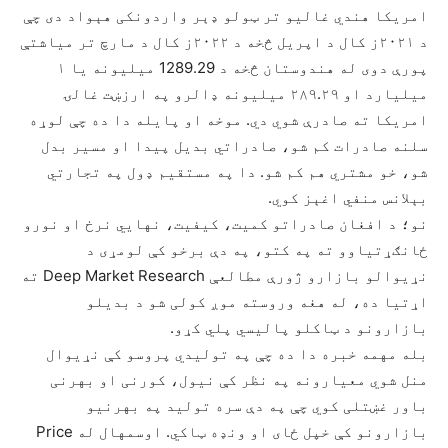
امریکا هندي غالیو تر ټولو ډېر واردونکی هېواد دی چې
د ۲۰۲۱ز کال د اپریل څخه د ۲۰۲۲ز کال د مارچ تر میاشتې
پورې دوی له هندوستان څخه د 1289.29 میلیونه یا ۱
میلیارد او ۲۸۹.۲۹ میلیونه ډالرو په ارزښت غالۍ
امریکا ته صادرې شوي دي. موخه او پایله دا ده چې لوړه
سلنه صادرات کم شو، صادراتي بدیل پیدا او مسیر بدل
شو، خو مشتري هم کم شو. دا په مستقیم ډول په تجارتي
بېلانس منفي اغېز کوي.
نو؛ د افغان صادراتو کمیت، کیفیت، نهايي نرخ او نورو
ځانګړتیاوو ته په کتو، په دې برخو کې لومړی د
نړیوالو بازارو ژورې مطالعې Deep Market Research ته
اړتیا ده، له هغه وروسته موږ کولی شو د بدیلو
بازارونو د ټاکلو پالیسي پلي کړو.
بله مهمه خبره دا ده چې په تولیدي پروسو کې نړیوال
منل شوي معیارونه په نظر کې نیول، کورنی او بهرنی
باور غښتلی کوي چې په دې سره تولید په بهرنیو
بازارونو کې خپل ځای او ونډه ټاکي. اوسمهال له Price