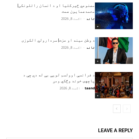
مصنوعي ځیرکتیا او د انسان راتلونکی|
محمدهمایون همت
تاند
-
اګست 8, 2026
+
د وطن مینه او عزت| سردارولي الکوزی
تاند
-
اګست 8, 2026
+
د فرانسې اوولسم لویې بې له دې چې د
پاچهۍ خوند وڅکي ومړ
taand
-
اګست 8, 2026
+
LEAVE A REPLY