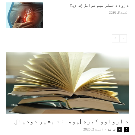
د زړه د حملې مهم عوامل څه دي؟
اګست 8, 2026
د ارواوو کمره |پوهاند بشیر دودیال
تاند
-
اګست 2, 2026
+
0