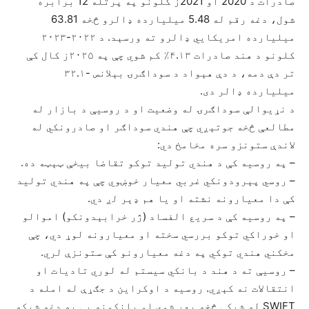
صادرات د 2020 او 2021ز کلونو په پرتله 12 برابره
شول، دغه رقم له 5.48 میلیارده ډالرو څخه 63.81
میلیارده امریکایي ډالرو ته ورسېد. د ۲۰۲۲-۲۰۲۳
کلونو د هند صادرات ۴.۱۳٪ کم شوي چې په ۲۰۲۵ز کال کې
تر دې دمه، د دې هېواد د سوداګرۍ بېلانس -۳۲.۱
میلیارده ډالر دی.
د نړیوالې سوداګرۍ له وضعیت او د روسیې د بازار له
مطالعې څخه جوتېږي چې هندي سوداګر او صادرونکي له
لاندې ستونزو سره مخامخ دي:
– په روسیه کې د هندي تولید توکو تقاضا بیخې ټېټه ده.
– روسي پېرودونکي غربي معیار خوښوي چې په هندي تولید
کې دا معیارونه نشته او یا هم ډېر لږ دي.
– په روسیه کې د سریع الفساد (ژر خرابېدونکو) اموالو
او خوراکي توکو بررسي سخته او معیارونه لوړ دي، چې
مخکني هندي توکي په دغه معیارونو کې ستونزې لري.
– روسیې ته د هند د بانکي سیستم له لوري تادیات او
انتقالات نه کېږي. روسيه د اوکراین د جګړې له امله د
SWIFT له شبکې څخه بهر شوې او بانکونه یې په دغه شبکه