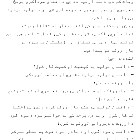
زیات کم دی. دلته اړتیا ده چې د افغان سوداګرو پرمخ
تعرفوي او غیرتعرفوي خنډونه لرې شي او د تولید لپاره
یې بازار پیدا شي.
په ځېنو سکتورونو کې افغانستان له تقاضا پورته
تولید لري، لکه په ګول سیخونو کې، نو اړتیا ده چې د دې
تولید لپاره پر پاکستان او ازبکستان سربېره نور
بازارونه هم پېدا شي.
لنډه دا چې:
– د افغان تولید په کیفیت او کمیت کار کول؛
– د افغان تولید لپاره مشتري او تقاضا لرونکي
بازارونه موندل؛
– د صادرونکو او صادراتو پرمخ د تعرفوي او غیرتعرفوي
خنډونه لرې کول؛
– د افغان تولید په شته بازارونو کې د ونډې پراختیا
ته کار کول او په دې برخه کې له جوانبو سره د سوداګرۍ
د ارزښت د ډېروالي تړونونه کول؛
– د افغان سوداګرۍ او د صادراتو د قوت په نقطو تمرکز
کول، د افغانستان د اقتصادي ودې، پایداره سوداګرۍ