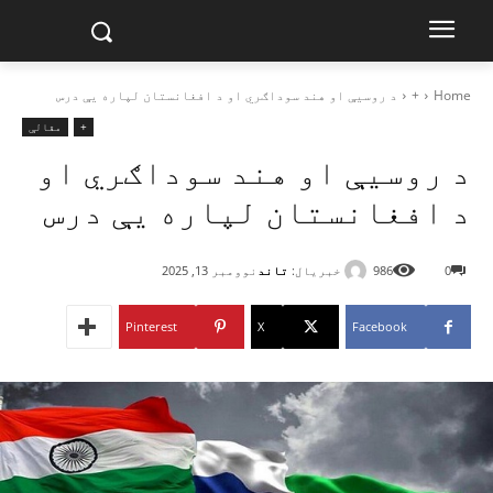
Home
+
د روسیې او هند سوداګري او د افغانستان لپاره یې درس
+
مقالې
د روسیې او هند سوداګري او
د افغانستان لپاره یې درس
خبریال:
تاند
0
986
نوومبر 13, 2025
Pinterest
X
Facebook