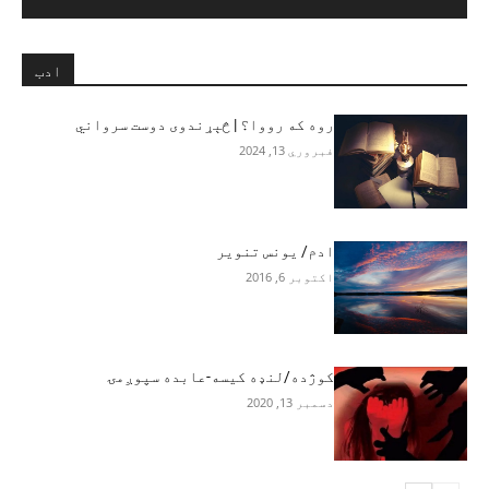
ادب
روه که رووا؟ | څېړندوی دوست سرواني
فبروري 13, 2024
ادم/ یونس تنویر
اکتوبر 6, 2016
کوژده/لنډه کیسه-عابده سپوږمۍ
دسمبر 13, 2020