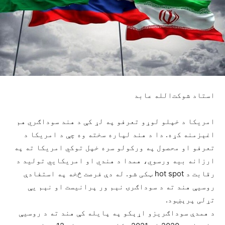
استاد شوکت‌الله عابد
امریکا د خپلو لوړو تعرفو په لړ کې د هند سوداګري هم
اغېزمنه کړه. دا د هند لپاره سخته وه چې د امریکا د
تعرفو او محصول په ورکولو سره خپل توکي امریکا ته په
ارزانه بیه ورسوي، همدا د هندي او امریکايي تولید د
رقابت د hot spot ټکی شو. له دې فرصت څخه په استفادې
روسیې هند ته د سوداګرۍ نېم ور پرانیست او نېم یې
تړلی پرېښود.
د همدې سوداګريزو اړېکو په پایله کې هند ته د روسيې