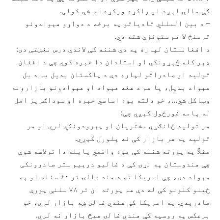
کې مالي لېږد او راکړه ورکړه نه شي کولی.
– د بین المللي تادیاتو په برخه د دواړو هېوادونو
ترمنځ لا هم ستونزې شته دي.
د افغانستان لپاره په دې شننه کې لاندې درس نغښتی دی:
ډېر کله څېړونکي او استادان دا خبره کوي چې د افغان
تولید او صادراتو لپاره دې د پاکستان بدیل یا د بل
هېواد بدیل، یا هم د هغه هېواد او هېوادونو بازارونه
وټاکل شي…، خو دلته یوه اساسي خبره او سوداګریز اصل
له پامه غورځول کېږي چې:
هر تولید ځانګړي مشتریان او پېرودونکي لري او هر
تولید په هر بازار کې نه پلورل کېږي.
مثلاً په پورته شننه کې یوه واقعي پایله دا ترلاسه شوې
چې هندوستان په نړۍ کې د غالیو درېیم ستر صادرونکی
هېواد دی، چې امریکا ته د هند غالۍ تر ۶۰ سنله او په
ځینو کلونو کې له دې هم پورته ان تر ۷۸ سلنې پورې
صادرېدې. په امریکا کې هندي غالۍ ښه بازار لري، خو
برعکس په روسیه کې هندي غالۍ هیڅ بازار نه لري.