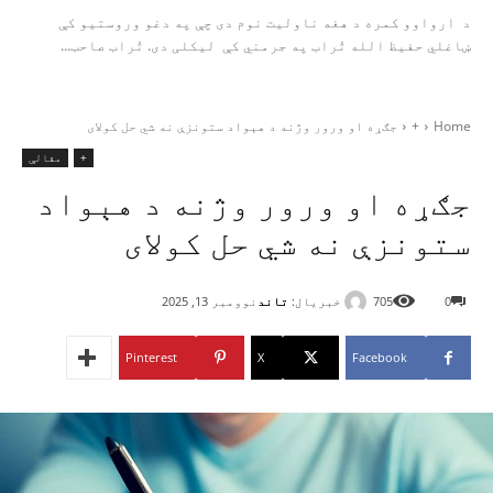
د ارواوو کمره د هغه ناولیت نوم دی چې په دغو وروستیو کې
ښاغلي حفیظ الله تُراب په جرمني کې لیکلی دی. تُراب صاحب...