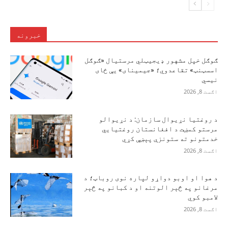
خبرونه
ګوګل خپل مشهور ډیجیټلي مرستیال «ګوګل
اسسټنټ» تقاعدوي؛ «جیمینای» یې ځای
نیسي
اګست 8, 2026
د روغتیا نړیوال سازمان: د نړیوالو
مرستو کمښت د افغانستان روغتیايي
خدمتونو ته ستونزې پېښې کړي
اګست 8, 2026
د هوا او اوبو دواړو لپاره نوی روباټ؛ د
مرغانو په څېر الوتنه او د کبانو په څېر
لامبو کوي
اګست 8, 2026