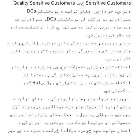
Sensitive Customers څخه Quality Sensitive Customers
ډېر دي. خو دا چې افغان تولید د پرمختللو DCs
هېوادونو په پرتله لږ پرمختللو LDCs هېوادونو ته
ډېر صادرېږي، اړتیا ده چې نهايي نرخ او کیفیت دواړه
په نظر کې ونیول شي.
پر دې سربېره، په روسیه کې هندي درمل بازار لري، نو د
هند صادراتي پالسیۍ کې ممکن د دغه سکتور په پراختیا
فکر شوی وي.
افغانستان هم ځینې محصولات لري چې په ځینو بازارونو
کې ښه بازار لري، په همدې سکتور کې پرمختیا او
انکشاف صادراتي کسر یا د تجارتي بېلانسBoT کسر
راکمولی شي.
د بهرنیو هېوادونو په بازارونو کې د افغان تولید د
ونډې لپاره له هېوادونو سره سوداګریز تړونونه لرل
مهم دي. د بېلګې په ډول د افغانستان بازار له ایراني
محصولاتو او تولیداتو ډک دی، برعکس په ایران کې د
افغان تولید سهم څومره دی؟! دا څرګنده خبره ده چې ډېر