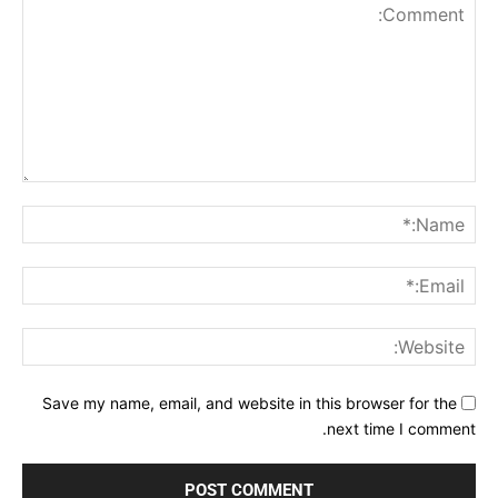
Comment:
me:*
ail:*
ite:
Save my name, email, and website in this browser for the
next time I comment.