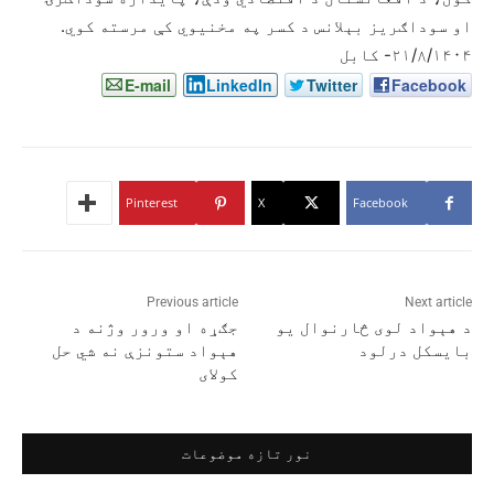
او سوداګریز بېلانس د کسر په مخنیوي کې مرسته کوي.
۲۱/۸/۱۴۰۴- کابل
E-mail
LinkedIn
Twitter
Facebook
Pinterest
X
Facebook
Previous article
Next article
د هېواد لوی څارنوال یو
جګړه او ورور وژنه د
بایسکل درلود
هېواد ستونزې نه شي حل
کولای
نور تازه موضوعات