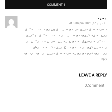
1 COMMENT
وحید
اکتوبر 17, 2025 At 3:36 pm
د جومه خان سوپي غوندی خاینان چی وی دافغانستان
ورځ نه ښه کیږی. دی خانیانو د افغانستان بهترین
نعمتونه وخوړل له دی ځایه یی نجونی هم بوتلی او
واده یی کړی او دا دی دا څلویښت کاله دا وطن
ورانوی. شرم دی وی په جومه حان سوپی او ای. اس. ای.
Reply
LEAVE A REPLY