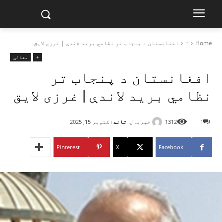
Home
+
افغانستان د پنجاب تر نظامي برید لاندې | غرزی لایق
+
مقالې
افغانستان د پنجاب تر
نظامي برید لاندې | غرزی لایق
خبریال:
تاند
1
1312
اکتوبر 15, 2025
Pinterest
X
Facebook