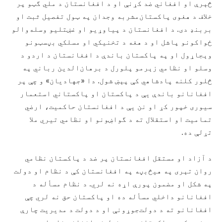
څېرې او افغاني ضد کړنې او د افغانستان د ملي گټو پر
خلاف د هغوی پاکستان‌مشربه وجدان په ټول تفصیل ثبت او
بربنډ دی. د افغانستان د پیاوړیو او غښتلیو وسله‌والو
ځواکونو پاشل او د هغه د تخنیکي او مسلکي بڼسټونو
وېجاړول او په پاکستان باندې د افغانستان د اردو د
وسلو او نظامي زېرمو پلورل د برهان‌الدین رباني په
څلور کلنه پادشاهي کې پېښ شول. دا «جهادیان» و چې پر
افغانانو باندې یې د پاکستان او پاکستاني استعمار
سیوری خپور کړ او نن یې د افغانستان حاکمیت، ارضي
تمامیت او استقلال ته د گواښونو او نظامي تیري ملا
تړلې ده.
د آزاد او مستقل افغانستان پر ضد د پاکستان نظامي
روان تېری په هیڅ‌بڼه په افغانستان کې د نظام او دولت
په شکل او مضمون پورې اړه نه لري. د نظام مسأله د
افغانانو داخلي مسأله ده او پاکستان حق نه لري چې
افغانانو ته د دولت‌جوړونې او د دولت د مدیریت چارې