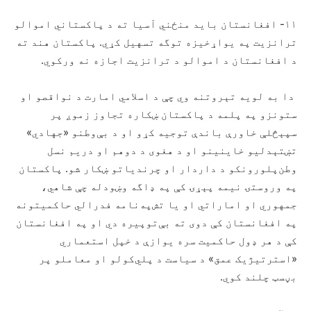
۱۱- افغانستان باید منځني آسیا ته د پاکستاني اموالو
ترانزیت په یواړخیزه توگه تسهیل کړي. پاکستان هند ته
د افغانستان د اموالو د ترانزیت اجازه نه ورکوي.
دا به لویه تېروتنه وي چې د اسلامي امارت د نواقصو او
ستونزو په پلمه د پاکستان ښکاره تجاوز زموږ پر
سپېڅلې خاورې باندې توجیه کړو او د بې‌وطنو «جهادي»
تښتېدليو خاینینو او د هغوی د دوهم او دریم نسل
وطن‌پلورونکو د داردار او چرندیاتو ښکار شو. پاکستان
په وروستۍ نیمه پېړۍ کې په ډاگه وښودله چې شاهي،
جمهوري او اماراتي او یا تش‌په‌نامه فدرالي حاکمیتونه
په افغانستان کې دوی ته بې‌توپیره دي او په افغانستان
کې د هر ډول حاکمیت سره یوازې د خپل استعماري
«استرتیژیک عمق» د سیاست د پلي‌کولو او معاملو پر
بڼسټ چلند کوي.