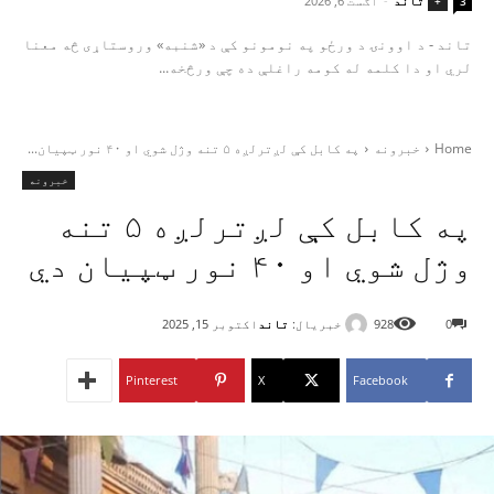
تاند
-
اګست 6, 2026
+
3
تاند - د اوونۍ د ورځو په نومونو کې د «شنبه» وروستاړی څه معنا
لري او دا کلمه له کومه راغلې ده چې ورڅخه...