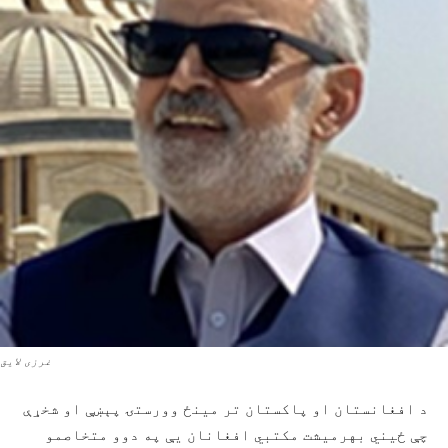
غرزی لایق
د افغانستان او پاکستان تر مینځ وورستۍ پېښې او شخړې
چې ځیني بهرمیشت مکتبي افغانان یې په دوو متخاصمو