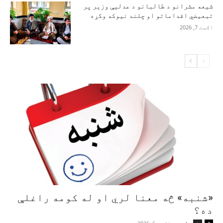
شیعه مشرانو د طالبانو د عدلیې وزیر پر
تبعیضي اقداماتو او چلند نیوکه وکړه
اګست 7, 2026
«شنبه» څه معنا لري او له کومه راغلې
ده؟