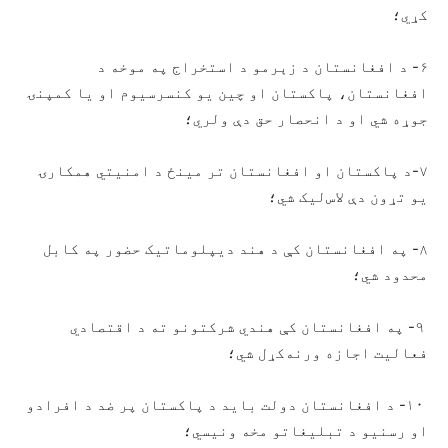
کړي؛
۶- د افغانستان د زېرمو د استخراج په موخه د
افغانستان، پاکستان او چین یو کنسرسیوم او یا کمپنۍ
جوړه شي او د انحصار حق دې ولري؛
۷-د پاکستان او افغانستان تر مینځ د امنیتي همکارۍ
یو تړون دې لاس‌لیک شي؛
۸- په افغانستان کې د هند ديپلوماتیک حضور په کابل
محدود شي؛
۹- په افغانستان کې هندي شرکتونو ته د اقتصادي
فعالیت اجازه ورنه‌کړل شي؛
۱۰- د افغانستان دولت باید د پاکستان پر ضد د افرادو
او رسنیو د تبلیغاتو مخه ونیسي؛