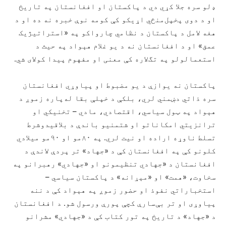
ډلو سره جلا کړي دي د پاکستان او افغانستان په تاریخ
او د دوی پخپل‌منځي اړیکو کې کومه نوې خبره نه ده او د
هغه لامل د پاکستان د نظامي چارواکو په «استراتیژیک
عمق» او د افغانستان نه د یو غلام هېواد په حیث د
استعمالولو په تگ‌لاره کې معنی او مفهوم پیدا کولای شي.
پاکستان نه یوازې د یو مضبوط او پیاوړي افغانستان
سره ذاتي دښمني لري، بلکې د خپلې بقا له‌پاره زموږ د
هېواد په ټول سیاسي، اقتصادي، مادي – تخنیکي او
ترانزیتي امکاناتو او شتمنيو باندې د بلاقیدوشرط
تسلط ناوړه اراده او نیت لري. په ۸۰مو او ۹۰مو میلادي
کلونو کې په افغانستان کې د «جهاد» تر پردې لاندې د
افغانستان د «جهادي تنظیمونو او «جهادي» رهبرانو په
سخاوت، «همت» او «مېړانه» د پاکستان سیاسي –
استخباراتي نفوذ او حضور زموږ په هېواد کې د ننه
پیاوړی او تر بې‌سارې کچې پورې ورسول شو. د افغانستان
د «جهاد» د تاریخ په تور کتاب کې د «جهادي» مشرانو