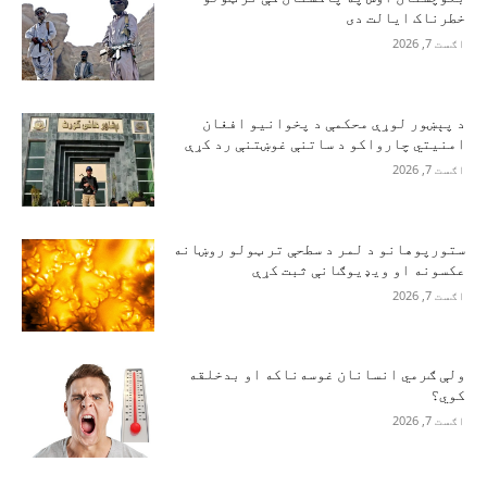
خطرناک ایالت دی
اګست 7, 2026
د پېښور لوړې محکمې د پخوانیو افغان
امنیتي چارواکو د ساتنې غوښتنې رد کړې
اګست 7, 2026
ستورپوهانو د لمر د سطحې تر ټولو روښانه
عکسونه او ویډیوګانې ثبت کړې
اګست 7, 2026
ولې ګرمي انسانان غوسه‌ناکه او بدخلقه
کوي؟
اګست 7, 2026