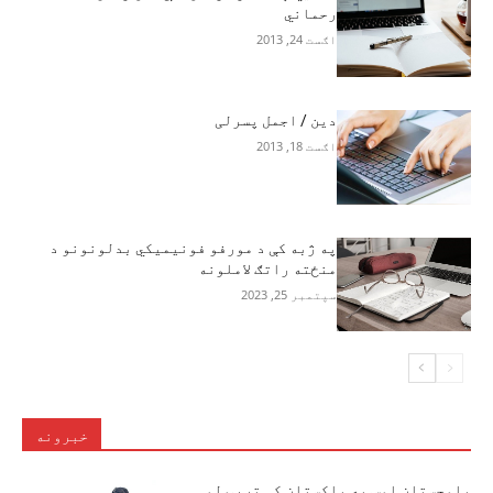
رحماني
اګست 24, 2013
دین / اجمل پسرلی
اګست 18, 2013
په ژبه کې د مورفو فونيميکي بدلونونو د
منځته راتګ لاملونه
سپتمبر 25, 2023
خبرونه
بلوچستان اوس په پاکستان کې تر ټولو