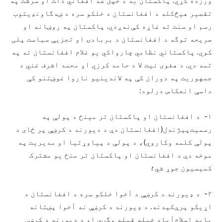
ورزده کړي. پاکستان به د خپل ضد افغاني ذات او سرشت په
تقصیر هیڅ‌کله د افغانستان د خلکو سره د ښه‌گاونډیتوب
رسم او سنت ته غاړه کې‌نه‌ږدي. پاکستان په روښانه او
صریحه توگه د افغانستان د بربادۍ او تجزیې سیاست پلی
کوي. پاکستاني نظامي چارواکي یو غلام افغانستان ته په
تمه دي. د هغوی نیت لا د حامد کرزي او محمد اشرف غني د
جمهوریت په دوران کې په لاندینیو ناروا غوښتنو کې
داسې انعکاس درلود:
۱- د افغانستان او پاکستان تر مینځ د پولې په
رسمیت‌پېژندل(افغانستان دې د دیورند د کرښې پر ځای د
پولې کلمه وکاروي)، د پولې د پیاوړتیا او مدیریت په
موخه دې د افغانستان او پاکستان تر منځ یو مشترک
کمیسیون جوړ شي؛
۲- د ډیورند د کرښې د آخوا خلکو سره د افغانستان د
اړیکو پرې‌کېدنه. د ډیورند د کرښې نه آخوا پښتانه
باید اسلام‌آباد خپله قبله وگڼي او د ډیورند د کرښې