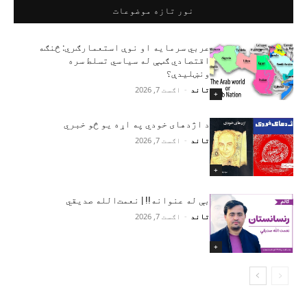
نور تازه موضوعات
عربي سرمایه او نوې استعمارګري: څنګه
اقتصادي ګټې له سیاسي تسلط سره
ونښلیدې؟
تاند
-
اګست 7, 2026
+
د اژدهای خودي په اړه یو څو خبري
تاند
-
اګست 7, 2026
+
بې له عنوانه!! | نعمت‌الله صدیقي
تاند
-
اګست 7, 2026
+