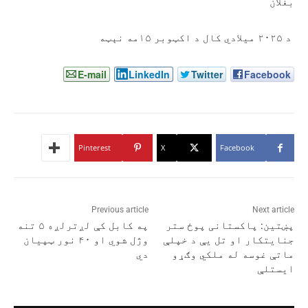
بغلان
د ۲۰۲۵ میلادي کال د اکټوبر ۱۵مه نېټه
E-mail
LinkedIn
Twitter
Facebook
Pinterest
X
Facebook
Previous article
Next article
پښتین: پاکستانی پوځ ستر
په کابل کې لږترلږه ۵ تنه
جنایتکار او تل یې د خپلې
وژل شوي او ۴۰ نور ټپیان
ماتې غوسه له ملکي وګړو
دي
ایستلې