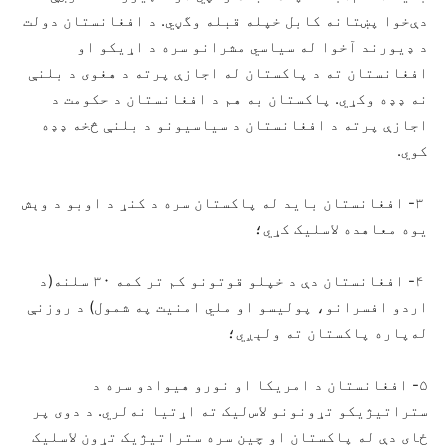
دې‌خوا پښتانه کابل خپله قبله وگڼي. د افغانستان دولت
د ډیورند آخوا له سیاسي مشرانو سره د اړیکو او
افغانستان ته د پاکستان له اجازې پرته د هغوی د بلنې
نه ډډه وکړي. پاکستان به هم د افغانستان د حکومت د
اجازې پرته د افغانستان د سیاسیونو د بلنې څخه ډډه
کوي.
۳- افغانستان باید له پاکستان سره د کنړ د اوبو د وېش
یوه معاهده لاسلیک کړي؛
۴- افغانستان دې د خپلو قوتونو کم تر کمه ۳۰ سلنه(د
اردو افسرانو، پولیسو او ملي امنیت په شمول) د روزنې
له‌پاره پاکستان ته ولېږي؛
۵- افغانستان د امریکا او نورو هیوادو سره د
ستراتیژیکو تړونونو لاس‌لیک ته اړتیا نه‌لري. د دوی پر
ځای دې له پاکستان او چین سره ستراتیژیک تړون لاسلیک