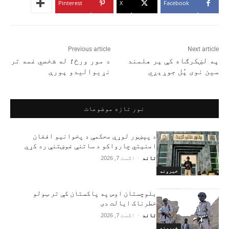
Pinterest
X
Facebook
Previous article
Next article
په لښکرګاه کې پر هلمند
د مور ورځ؛ له شخصي غمه تر
سین نوی پُل جوړېږي
نړیوالیدو پورې
نور تازه موضوعات
د پېښور لوړې محکمې د پخوانیو افغان
امنیتي چارواکو د ساتنې غوښتنې رد کړې
تاند
-
اګست 7, 2026
خبرونه
بلوچستان اوس په پاکستان کې تر ټولو
خطرناک ایالت دی
تاند
-
اګست 7, 2026
خبرونه