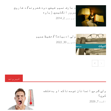
د عارف نسیم فیضي دوه شعرونه/ د فاروق
سرور انګلیسي ژباړه
نوومبر 2, 2014
ولې ادبیات؟ / حفیظ همیم
جنوري 30, 2022
خبرونه
ولې ګرمي انسانان غوسه‌ناکه او بدخلقه
کوي؟
اګست 7, 2026