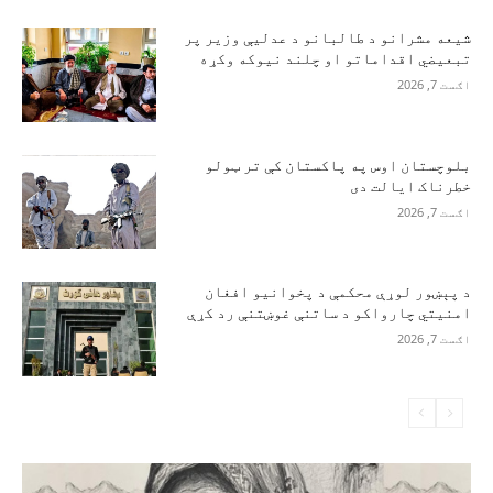
شیعه مشرانو د طالبانو د عدلیې وزیر پر
تبعیضي اقداماتو او چلند نیوکه وکړه
اګست 7, 2026
بلوچستان اوس په پاکستان کې تر ټولو
خطرناک ایالت دی
اګست 7, 2026
د پېښور لوړې محکمې د پخوانیو افغان
امنیتي چارواکو د ساتنې غوښتنې رد کړې
اګست 7, 2026