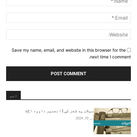
ail:*
ite:
Save my name, email, and website in this browser for the
next time I comment.
ادب
سیلاب په شعر کې | انجنیر داوود اڅک
مې 10, 2024