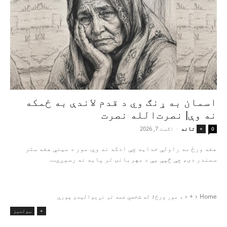
اسمان به ړنګ وي د قدم لاندې به ځمکه
نه وې| نصرت‌الله نصرت
تاند
-
اګست 7, 2026
+
0
هغه ورځ مه راولې خدایه چې ادکه نه وي. مور د مینې هغه ستر
سمندر دی، چې څپې یې د مهربانۍ تر پایه نه رسېږي....