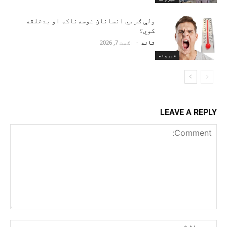
ولې ګرمي انسانان غوسه‌ناکه او بدخلقه
کوي؟
تاند
-
اګست 7, 2026
خبرونه
LEAVE A REPLY
Comment:
me:*