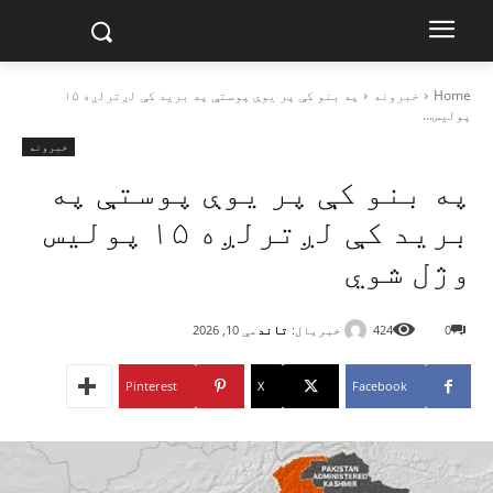
Home
خبرونه
په بنو کې پر یوې پوستې په برید کې لږترلږه ۱۵
پولیس...
خبرونه
په بنو کې پر یوې پوستې په
برید کې لږترلږه ۱۵ پولیس
وژل شوي
خبریال:
تاند
0
424
مې 10, 2026
Pinterest
X
Facebook