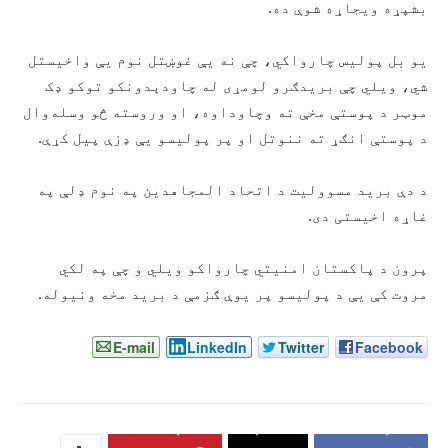
بشپړه ویجاړه شوې ده.
یو بل پولیس چارواکي، چې نه یې غوښتل نوم یې واخیستل
شي، ویلي چې بریدګرو لومړی له چاودېدونکو توکو ډک
موټر د پوستې مخې ته وچاوداوه، او وروسته څو وسله‌وال
د پوستې انګړ ته ننوتل او پر پولیسو یې ډزې پیل کړې.
د دې برید مسوولیت د اتحاد المجاهدین په نوم ډلې په
غاړه اخیستی دی.
پرون د پاکستان امنیتي چارواکو ویلي و چې په لکي
مروت کې یې د پولیسو پر یوې ګزمې د برید مخه ونیوله.
E-mail
LinkedIn
Twitter
Facebook