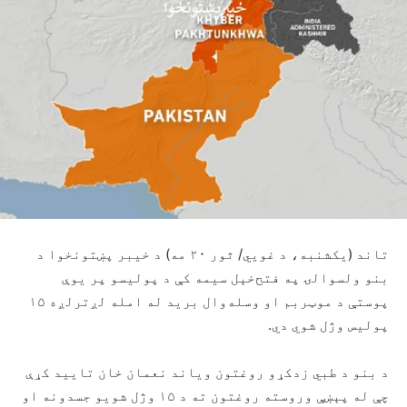
تاند (یکشنبه، د غويي/ ثور ۲۰ مه) د خیبر پښتونخوا د
بنو ولسوالۍ په فتح‌خېل سیمه کې د پولیسو پر یوې
پوستې د موټربم او وسله‌وال برید له امله لږترلږه ۱۵
پولیس وژل شوي دي.
د بنو د طبي زدکړو روغتون ویاند نعمان خان تایید کړې
چې له پېښې وروسته روغتون ته د ۱۵ وژل شویو جسدونه او