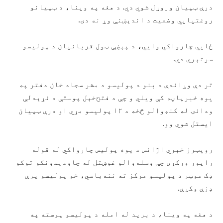
درې ټپیان وروړل شوي دي. د هغه په وینا، د ټپیانو
روغتیايي وضعیت د اندېښنې وړ نه دی.
ځايي چارواکي وايي، د پېښې ټول قربانیان د پولیسو
سرتېري دي.
تر دې وړاندې د بنو د پولیسو د مشر سجاد خان دفتر په
یوه خبرپاڼه کې ویلي و چې د فتح‌خېل پوستې د نړېدلې
ودانۍ له کنډوالو څخه د ۱۲ پولیسو مړي او درې ټپیان
ایستل شوي وو.
رویټرز خبري اژانس د یوه پولیس چارواکي له قوله
راپور ورکړی چې وسله‌والو غوښتل له چاودېدونکو توکو
ډک موټر د پولیسو مرکز ته ننه‌باسي، خو پولیسو پرې
ډزې وکړې.
د هغه په وینا، د برید له امله د پولیسو پوسته په