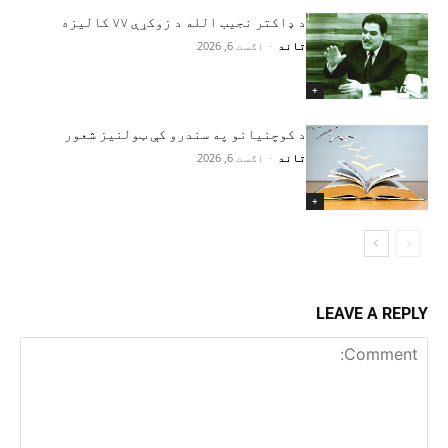
د ډاکتر نجیب الله د زوکړې ۷۷ کالیزه
تاند
-
اګست 6, 2026
+
د کوچنیانو په سندرو کې ټولنیز شعور
تاند
-
اګست 6, 2026
+
LEAVE A REPLY