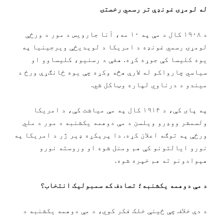
له لومړۍ غونډې تر رسمي رخصتۍ
د ۱۹۰۸ کال د مې په ۱۰ مه، آنا جارویس د مور د ورځې
لومړۍ رسمي غونډه د امریکا د لوېدیځې ویرجینیا په
یوه کلیسا کې جوړه کړه. هغې د رسنیو، کلیساوو او
سیاسي چارواکو له لارې هڅه وکړه چې یوه ځانګړې ورځ د
میندو د درناوي لپاره وټاکل شي.
په پای کې، د ۱۹۱۴ کال په مې میاشت کې، د امریکا
ولسمشر ووډرو ویلسن د مې دوهمه یکشنبه د مور د ملي
ورځې په توګه اعلان کړه. دا پرېکړه ډېر ژر د امریکا په
نورو ایالتونو کې هم ومنل شوه او وروسته نورو
هېوادونو ته هم خپره شوه.
د مې دو
ه
مه یکشنبه؛ تصادف که سمبولیک انتخاب؟
د دې خلاف چې ځینې خلک فکر کوي، د مې دوهمه یکشنبه د