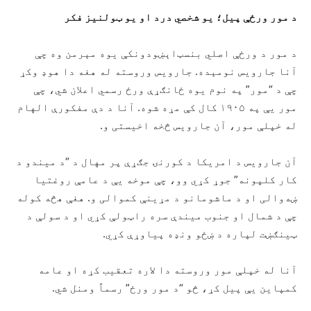
د مور ورځې پیل؛
یو
شخصي درد
او یو
ټولنیز فکر
د مور د ورځې اصلي بنسټ‌اېښودونکې یوه مېرمن وه چې
آنا جارویس نومېده. جارویس وروسته له هغه دا هوډ وکړ
چې د “مور” په نوم یوه ځانګړې ورځ رسمي اعلان شي، چې
مور یې په ۱۹۰۵ کال کې مړه شوه. آنا د دې مفکورې الهام
له خپلې مور، آن جارویس څخه اخیستی و.
آن جارویس د امریکا د کورنۍ جګړې پر مهال د “د میندو د
کار کلپونه” جوړ کړي وو، چې موخه ‌یې د عامې روغتیا
ښه‌والی او د ماشومانو د مړینې کموالی و. هغې هڅه کوله
چې د شمال او جنوب میندې سره راټولې کړي او د سولې د
ټینګښت لپاره د ښځو ونډه پیاوړې کړي.
آنا له خپلې مور وروسته دا لاره تعقیب کړه او عامه
کمپاین یې پیل کړ، څو “د مور ورځ” رسماً ومنل شي.