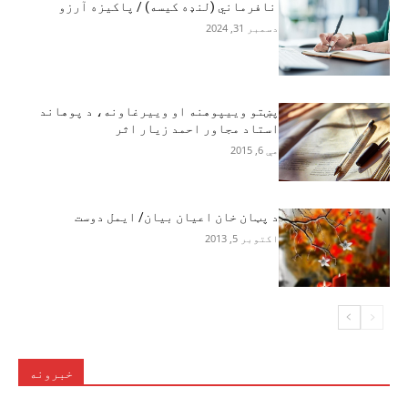
نافرماني (لنډه کیسه) / پاکیزه آرزو
دسمبر 31, 2024
پښتو وییپوهنه او وییرغاونه، د پوهاند
استاد مجاور احمد زیار اثر
مې 6, 2015
د پټان خان اعيان بيان/ ایمل دوست
اکتوبر 5, 2013
خبرونه