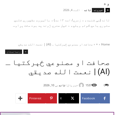
وه
تاند
-
اګست 4, 2026
0
خبرونه
تاند (سې شنبه، د زمري/ اسد ۱۳ مه) د بالیووډ مشهورې فلمي
ستورې یامي ګوتم ویلي، د خپل هنري ژوند په یوه سخت پړاو...