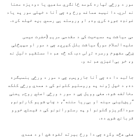
مور د ورځې لپاره کومه ځانګړې مذهبي یا دودیزه معنا
نه لري. دا نېټه هماغه ورځ وه چې آنا د خپلې مور په یاد
غونډه جوړه کړې وه، او وروسته یې رسمي بڼه خپله کړه.
مې میاشت په مسیحیت کې د مقدسې مریم (حضرت عیسی
علیه‌السلام مور) میاشت بلل کېږي، چې د مور او سپېڅلې
ښځې مفهوم ورسره تړلی دی. که څه هم دا مستقیم دلیل نه
و، خو بې‌اغېزې هم نه و.
جالبه دا ده چې آنا جارویس، چې د مور د ورځې بنسټګره
ده، د خپل ژوند په وروستیو کلونو کې د همدې ورځې کلکه
مخالفه شوه. هغې وویل چې د مور د ورځې اصلي روح، یعنې
“ریښتینې مینه او بې‌ریا مننه”، د چاپ شویو کارتونو،
سوداګریزو ګلونو او په رستورانونو کې د قیمتي خوړو
قرباني شوې ده.
هغې هڅه وکړه چې دا ورځ بېرته لغوه شي او د همدې