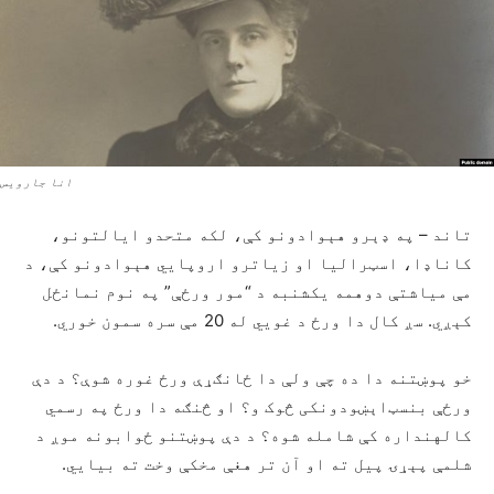
انا جارویس
تاند – په ډېرو هېوادونو کې، لکه متحدو ایالتونو،
کاناډا، اسټرالیا او زیاترو اروپایي هېوادونو کې، د
مې میاشتې دوهمه یکشنبه د “مور ورځې” په نوم نمانځل
کېږي. سږ کال دا ورځ د غويي له 20 مې سره سمون خوري.
خو پوښتنه دا ده چې ولې دا ځانګړې ورځ غوره شوې؟ د دې
ورځې بنسټ‌اېښودونکی څوک و؟ او څنګه دا ورځ په رسمي
کالهنداره کې شامله شوه؟ د دې پوښتنو ځوابونه موږ د
شلمې پېړۍ پیل ته او آن تر هغې مخکې وخت ته بیايي.