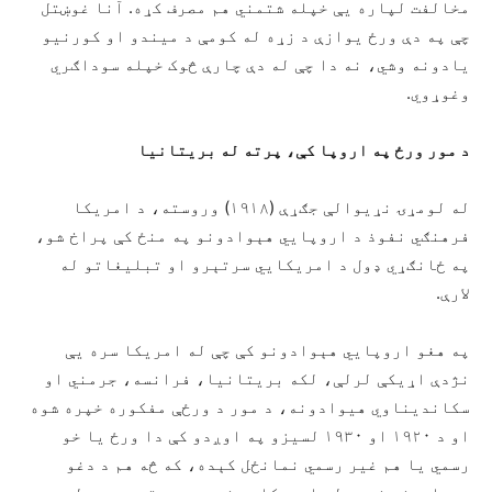
مخالفت لپاره ‌یې خپله شتمني هم مصرف کړه. آنا غوښتل
چې په دې ورځ یوازې د زړه له کومې د میندو او کورنیو
یادونه وشي، نه دا چې له دې چارې څوک خپله سوداګري
وغوړوي.
د مور ورځ په اروپا کې، پرته له بریتانیا
له لومړۍ نړیوالې جګړې (۱۹۱۸) وروسته، د امریکا
فرهنګي نفوذ د اروپایي هېوادونو په منځ کې پراخ شو،
په ځانګړي ډول د امریکايي سرتېرو او تبلیغاتو له
لارې.
په هغو اروپایي هېوادونو کې چې له امریکا سره یې
نژدې اړیکې لرلې، لکه بریتانیا، فرانسه، جرمني او
سکاندیناوي هیوادونه، د مور د ورځې مفکوره خپره شوه
او د ۱۹۲۰ او ۱۹۳۰ لسیزو په اوږدو کې دا ورځ یا خو
رسمي یا هم غیر رسمي نمانځل کېده، که څه هم د دغو