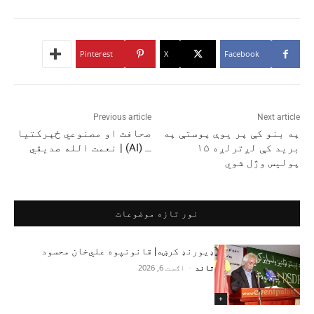
Pinterest
X
Facebook
Previous article
Next article
په بنو کې پر یوې پوستې په
صحافت او مصنوعي ځېرکتیا
برید کې لږترلږه ۱۵
ـ (AI) | نعمت الله صدیقي
پولیس وژل شوي
نور تازه موضوعات
ډیورنډ کرښه| قانونپوه علي‌خان محسود
تاند
-
اګست 6, 2026
+