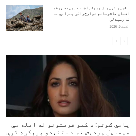
د خوړو نړیوال پروګرام: د درېیمه برخه
افغان ماشومانو خوارځواکي بحراني حد
ته رسېدلې
اګست 5, 2026
یامي ګوتم: د کمو فرصتونو له امله مې
هیماچل پردېش ته د ستنېدو پرېکړه کړې