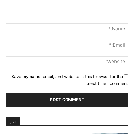
Comment:
me:*
ail:*
ite:
Save my name, email, and website in this browser for the
next time I comment.
ادب