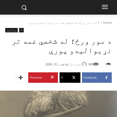
Home
+
د مور ورځ؛ له شخصي غمه تر نړیوالیدو پورې
+
ټولنیز
د مور ورځ؛ له شخصي غمه تر
نړیوالیدو پورې
خبریال:
تاند
0
695
مې 10, 2026
Pinterest
X
Facebook