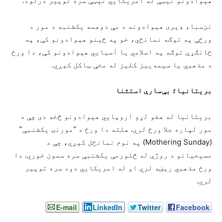
هېوادونو نیټې له امریکایي نېټې سره توپیر درلود.
نن‌سبا، ډېری هېوادونه د مې دوهمه یکشنبه د مور د
ورځې په توګه نمانځي، خو په ځینو هېوادونو کې، په
ځانګړې توګه په اسلامي یا آسیایي هېوادونو کې، دا ورځ
د مذهبي یا سیمه‌ییز کلیز له مخې ټاکل کېږي.
بریتانیا؛ بې‌سارې استثنا
بریتانیا له هغو لږو اروپایي هېوادونو څخه دی چې د
مور لپاره جلا ورځ لري. هلته دا ورځ د “مورنۍ یکشنبې”
(Mothering Sunday) په نوم نمانځل کېږي، چې د
مسیحیانو د روژې له څلورمې یکشنبې سره سمون خوري. دا
ورځ مذهبي رېښه لري او له امریکايي دود سره توپیر
لري.
E-mail
LinkedIn
Twitter
Facebook