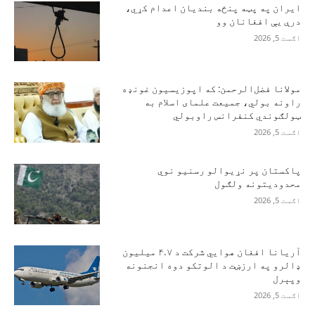
ایران په پټه پنځه بندیان اعدام کړي،
درې یې افغانان وو
اګست 5, 2026
مولانا فضل‌الرحمن: که اپوزیسیون غونډه
راونه بولي، جمیعت علمای اسلام به
ټولګوندي کنفرانس راوبولي
اګست 5, 2026
پاکستان پر نړیوالو رسنیو نوي
محدودیتونه ولګول
اګست 5, 2026
آریانا افغان هوایي شرکت د ۴.۷ میلیون
ډالرو په ارزښت د الوتکو دوه انجنونه
وپېرل
اګست 5, 2026