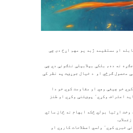
ابله او مستقیمه ژبه یو مهم اړخ دی چې
ګړه نه ده، بلکې بېلابېلې ننګونې دي چې
ې محصول ګرځي او د خیال جوړښت په نظر کې
شاعر وسله نه اخلی٬ شعار نه ورکوي خو چیغې وهي او مقاومت کوي خو دا
مقاومت بېرته د شاعر ځان ته راجع کیږي٬ ځکه شاعر باید اعتراف وکړي٬ پوښتنې وکړي او طنز
 ده ٬ شاعر دا ډول ژبه د وخت اړتیا بولي ځکه ابهام نه ځان ساتي
غملای.
شاعر غواړي چې خبره یې سمدستي واورېدل شي نو برسیرنې خبرې کوي٬ ولسي اصطلاحات کاروي او