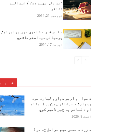
ژبه ولې مهمه ده؟ / اسدالله
غضنفر
نوومبر 21, 2014
د غني خان د شاعرۍ درې پړاوونه/
پوهيالی سيداصغرهاشمي
اپریل 17, 2014
خبرونه
د هوا او اوبو دواړو لپاره نوی
روباټ؛ د مرغانو په څېر الوتنه
او د کبانو په څېر لامبو کوي
اګست 8, 2026
د زړه د حملې مهم عوامل څه دي؟