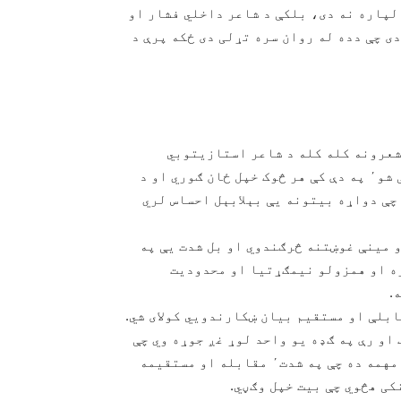
لپاره نه دی، بلکې د شاعر داخلي فشار او
ر شخصي بیان دی چې دده له روان سره تړلی دی ځکه پرې د
 شعرونه کله کله د شاعر استازیتوبي
بیتونه وي چې دې بیتونو ته له شاعر لوی بیتونه ویلی شو٬ په دې کې هر څوک خپل ځان ګوري او د
 انتخاب کړ چې دواړه بیتونه یې بېلابېل احساس لري
و مینې غوښتنه څرګندوي او بل شدت یې په
پاره د همفکره او همزولو نیمګړتیا او محدودیت
.
بلې او مستقیم بیان ښکارندویي کولای شي.
او رې په ګډه یو واحد لوړ غږ جوړه وي چې
د بیت ټوله توله په همدې ځای ولاړه ده. دا خبره په دې مهمه ده چې په شدت٬ مقابله او مستقیمه
کی هڅوي چې بیت خپل وګڼي.