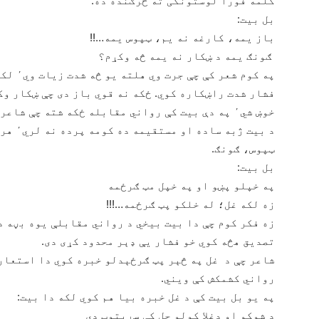
کلمه فورا لوستونکی ته څرګنده ده.
بل بیت:
باز یمه، کارغه نه یم، ټپوس یمه…!!
ګونګ یمه د ښکار نه یمه څه وکړم؟
په کوم 
فشار شدت راښکاره کوي. ځکه نه قوي باز دی چې ښکار وک
خوښ شي٬ په دې بیت کې رواني مقابله ځکه شته چې شاعر په خپله پوښتنه کوي چې څه وکړم.
د بیت 
ټپوس، ګونګ.
بل بیت:
په خپلو پښو او په خپل مټ ګرځمه
زه لکه غل؛ له خلکو پټ ګرځمه…!!!
زه فکر کوم چې دا بیت بیخي د رواني مقابلې یوه بڼه د
تصدیق هڅه کوي خو فشار یې ډېر محدود کړی دی.
شاعر چې د غل په څېر پټ ګرځېدلو خبره کوي دا استعاره
رواني کشمکش کې ویني.
په یو بل بیت کې د غل خبره بیا هم کوي لکه دا بیت:
د شوکو او دغلا کولو چل کې سړیتوب دی