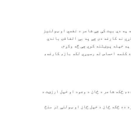
شعر کې چې جرت وي هلته یو څه شدت زیات وي٬ لکه په دې بیت کې چې شاعر د نفسي او ټولنیز
ړي نه کارغه دی چې په بې اتفاقۍ باندې
ژبه ساده او مستقیمه ده کومه پرده نه لري٬ هره کلمه احساس ته رسیږي لکه باز، کارغه،
ه، ځکه شاعر د ځان د وجود او خپل ارزښت د
 ده ځکه ځان د خپل ځان او ټولنې تر منځ