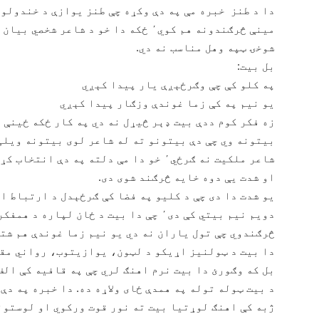
دا د طنز خبره مې په دې وکړه چې طنز یوازې د خندولو 
مینې څرګندونه هم کوي٬ ځکه دا خو د شاع
شوخۍ ټپه وهل مناسب نه دي.
بل بیت:
په کلو کې چې وګرځېږې یار پیدا کېږي
یو نیم په کې زما غوندې وزګار پیدا کېږي
زه فکر کوم ددې بیت ډېر څیړل نه دي په کار ځکه ځینې
شاعر ملکیت نه ګرځي٬ خو دا مې دلته په دې
او شدت یې دوه خایه څرګند شوی دی.
یو شدت دا دی چې د کلیو په فضا کې ګرځېدل د ارتباط ا
دویم نیم بیتي کې دی٬ چې دا بیت د ځان ل
څرګندوي چې تول یاران نه دي یو نیم زما غوندې هم شته
دا بیت د ټولنیز اړیکو د لټون، یوازیتوب، رواني مقا
بل که وګورئ دا بیت نرم اهنګ لري چې په قافیه کې الف 
ژبه کې اهنګ لوړتیا بیت ته نور قوت ورکوي او لوستون