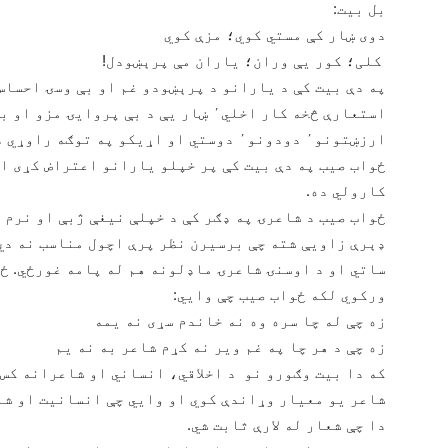
بل بیت:
دوی ښار کې مستي کوي؛ مزې کوي
کلی؛ کور يې وران؛ ياران مې پرېښودل!
ارزښتونو٬ دودونو٬ دوستي او اړیکو په توګه راوړي دي.
ځواب صیب په دې بیت کې پر خپلو یارانو اعتراض کړی ا
کارولي ده.
ځواب صیب د شاعرۍ په ډګر کې د خپلې نیغې ژبې او نرم ط
ساتي او د اوسنۍ شاعرۍ ماډلونه هم له پامه غورځي. ځک
ورکوي لکه ځواب صیب چې وایي:
زه چې له چا سره وه نه خاندم سړی نه يمه
زه چې د هر چا په غم وير نه کړم شاعر به نه يم
که دا بیت وګورو نو د اخلاقي، انساني او شاعرانه کس 
شاعر یو معیار وړاندې کوي او وایي چې انسانیت او شا
دا چې شعار له لارې ثابت شي.