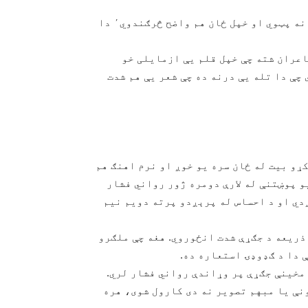
بل دا چې د اوسنۍ شاعرۍ په دا ډول ماډل کې شاعر ځان نه پټوي او خپل ځان هم واضح څرګندوي٬ دا
اعران شته چې خپل قلم یې ازمایلی خو
چې دا تله یې درنه ده چې شعر یې هم شدت
کړو بیت له ځان سره یو خوږ او نرم اهنګ هم
و پوښتنې له لارې دومره ژور رواني فشار
دي او د احساس له پرېږدو پرته دویم نیم
 ذریعه د جګړې شدت انځوروي. هغه چې ملګرو
 مخینې جګړې پر وړاندې رواني فشار لري.
نې یا مبهم تصویر نه دی کارول شوی، هره