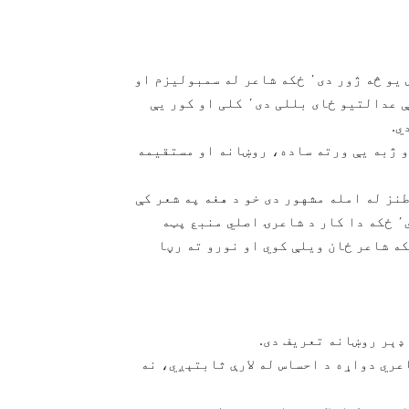
په دې بیت کې د یارانو د پرېښودو غم او بې‌ وسۍ احساس یو څه ژور دی٬ ځکه شاعر له سمبولیزم او
استعارې څخه کار اخلي٬ ښار یې د بې پروایۍ مزو او بې عدالتیو ځای بللی دی٬ کلی او کور یې
و ژبه یې ورته ساده، روښانه او مستقیمه
نز له امله مشهور دی خو د هغه په شعر کې
ډېرې زاویې شته چې برسیرن نظر پرې اچول مناسب نه دي٬ ځکه دا کار د شاعرۍ اصلي منبع پټه
ه شاعر ځان ویلې کوي او نورو ته رڼا
ډېر روښانه تعریف دی.
عري دواړه د احساس له لارې ثابتېږي، نه