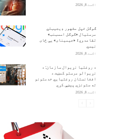
اګست 8, 2026
ګوګل خپل مشهور ډیجیټلي
مرستیال «ګوګل اسسټنټ»
تقاعدوي؛ «جیمینای» یې ځای
نیسي
اګست 8, 2026
د روغتیا نړیوال سازمان: د
نړیوالو مرستو کمښت د
افغانستان روغتیايي خدمتونو
ته ستونزې پېښې کړي
اګست 8, 2026