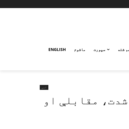
م شته
سپورت
ماشوم
ENGLISH
ادب
شدت، مقابلې او