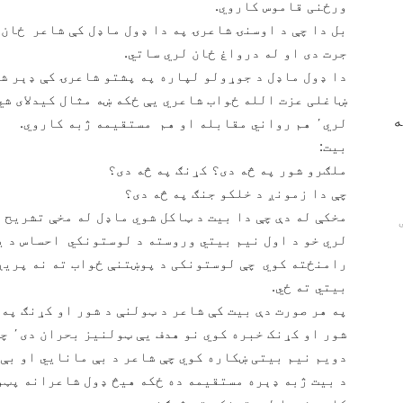
ورځنی قاموس کاروي.
جرت دی او له درواغ ځان لري ساتي.
دا ډول ماډل د جوړولو لپاره په پشتو شاعرۍ کې ډېر ش
ښاغلی عزت الله ځواب شاعري یې ځکه ښه مثال کیدلای شي 
ه
لري٬ هم رواني مقابله او هم مستقیمه ژبه کاروي.
بیت:
ملګرو شور په څه دی؟ کړنګ په څه دی؟
چې دا زمونږ د خلکو جنګ په څه دی؟
مخکې له دې چې دا بیت د ټاکل شوي ماډل له مخې تشریح 
لري خو د اول نیم بیتي وروسته د لوستونکي احساس د ی
رامنځته کوي چې لوستونکی د پوښتنې ځواب ته نه پریږ
بیتي ته ځي.
په هر صورت دې بیت کې شاعر د ټولنې د شور او کړنګ په
شور او کړنک خبره کوي نو هدف یې ټولنیز بحران دی٬ چې دا د ګډوډۍ استعاره ده.
دویم نیم بیتی ښکاره کوي چې شاعر د بې‌ مانایي او بې‌
د بیت ژبه ډېره مستقیمه ده ځکه هیڅ ډول شاعرانه پټو