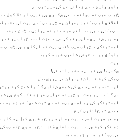
باور وکړئ د دې زمانې غل کې سړیتوب دی
ځواب صیب ته ټولنه داسې ښکاري چې فریب او غلا کول دد
اخلاقي او ټولنیز بحران په څ
د ټولنې د بې‌ عدالتي سره ده، نه یوازې د ځان سره.
په برېښنایي سایټونو کې مې د عزت الله ځواب یو شمېر
ولولئ بیا د شوخې شاعرۍ خبره کوو.
بیت:
ښکلیه! چې نور په مخه رانه شې!
ټوکې کړم قربان؛ ياران مې پرېښودل
ایا تاسو ته په دې کې شوخي
دی؟ ٬ دا یو بحث او څیړنه غواړي خو زه فکر کوم چې 
لوستونکو کې په اصلي
همدې ته ځانګړی کړم.
په هر صورت اوس د بیت په اړه یو څو خبرې کول په کار د
زه فکر کوم چې دا بیت داخلي طنز انځوره وي ځکه ټوکې 
یې ټولنیزه او ژوره ده.