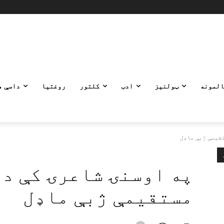
المونه
ټولنیز
ادب
کلتور
روغتیا
داسې ه
تقیمې ژبې ماډل
په اوسنۍ شاعرۍ کې د 
مستقیمې ژبې ماډل