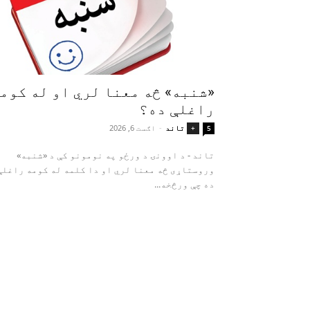
«شنبه» څه معنا لري او له کوم
راغلې ده؟
تاند
-
اګست 6, 2026
+
5
تاند - د اوونۍ د ورځو په نومونو کې د «شنبه»
وروستاړی څه معنا لري او دا کلمه له کومه راغلې
ده چې ورڅخه...