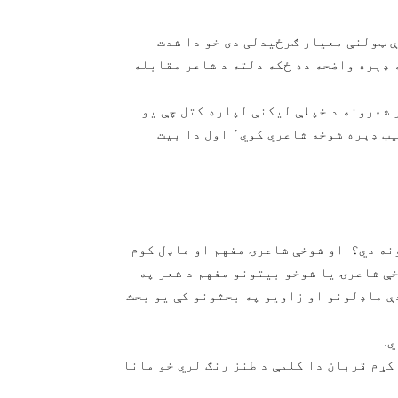
ې ټولنې معیار ګرځیدلی دی خو دا شدت
یر دی٬ دې بیت کې مقابله ډېره واضحه ده ځکه دلته د شاعر مقابله
 شعرونه د خپلې لیکنې لپاره کتل چې یو
لوستونکي د ځواب صیب لاندې بیت ته لیکلي و چې ځواب صیب ډېره شوخه شاعري کوي٬ اول دا بیت
 ښکاري؟ ٬ یا شوخ کوم بیتونه دي؟ او شوخې شاعرۍ مفهم او ماډل کوم
شوخې شاعرۍ یا شوخو بیتونو مفهم د شعر په
 بڼه نه دی ثبت شوی٬ خو زه به ددې ماډلونو او زاویو په بحثونو کې یو بحث
ي.
کړم قربان دا کلمې د طنز رنګ لري خو مانا