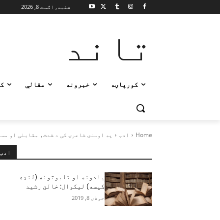
شنبه, اګست 8, 2026
تاند
کورپاڼه
خبرونه
مقالې
ک
Home
ادب
په اوسنۍ شاعرۍ کې د شدت، مقابلې او مس
ادب
یادونه او تابوتونه (لنډه
کیسه) لیکوال: خالق رشید
جولای 8, 2019