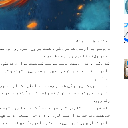
لیکنه: طالب منګل
د پښتو په اوسنۍ شاعرۍ کې د شدت پر وړاندې رواني مق
زموږ پښتو شاعري ورسره مخامخ ده.
که وګورو په اوسنۍ پښتو ټولنه کې شدت یوازې فزیکي ج
شاعر دا شدت هره ورځ حس کوي، نو شعر یې د ژوندي تجرب
نه نیسي.
په دا ډول شعرونو کې 
وکاروي.
بله خبره د مستقیمې ژبې خبره
چې شدت وضاحت ته اړتیا لري او درد خو استعاره نه شي ز