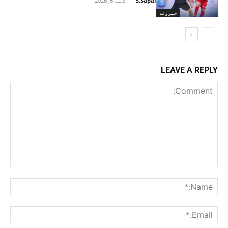
S.Sapai
-
اګست 6, 2026
خبرونه
LEAVE A REPLY
Comment:
me:*
ail:*