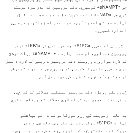
چې «eNAMPT» نومېږي. دغه پروټین له بدن سره مرسته
کوي چې «NAD+» تولید کړي؛ دا ماده د حجرو د انرژۍ
لپاره حیاتي اهمیت لري، خو د عمر له زیاتېدو سره یې
اندازه کمېږي.
د څېړنې له مخې، «S1PC» په غوړ نسج کې «LKB1» نومی
پروټین فعالوي، او همدا چاره د «eNAMPT» زیات ترشح
ته لاره هواروي. وروسته دغه پروټین د وینې له لارې د مغز
یوې برخې، هایپوتالاموس، ته رسېږي چې د بدن د تودوخې
او میتابولیزم په تنظیم کې مهم رول لري.
څېړونکو وویل، دغه پروټین مستقیم عضلاتو ته نه ځي،
بلکې مغز د عصبي سیستم له لارې عضلاتو ته پیغام استوي.
په بله ازموینه کې زړو موږکانو ته د اتو میاشتو
لپاره «S1PC» ورکړل شو. پایلو وښودله چې د دغو
موږکانو د عضلاتو ځواک د نورو پرتله ښه وو او د زړښت