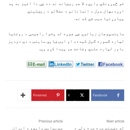
خو څېړونکي وایي، لا هم روښانه نه ده چې دا اغېز به په
اوږدمهال ډول د انسانانو د عضلاتو د ریښتیني
پیاوړتیا سبب شي که نه.
ساینسپوهان زیاتوي چې هوږه له پخوا راهیسې د روغتیا
لپاره ګټوره ګڼل کېده، او اوس ښايي ساینس د دې دودیز
باور لپاره علمي وضاحت هم پیدا کړی وي.
E-mail
LinkedIn
Twitter
Facebook
Pinterest
X
Facebook
Previous article
Next article
له دښمنۍ سره سره ولې د
سي‌بي‌ایس وايي، د ایران