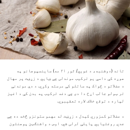
تاند (دوشنبه، د غويي/ ثور ۲۱ مه) ساینسپوهانو په
هوږه کې داسې یو ترکیب موندلی چې ښايي د زړښت پر مهال
د عضلاتو د ځواک په ساتلو کې مرسته وکړي. د دې موندنې
تر ټولو جالب اړخ دا دی چې دغه ترکیب په بدن کې د اغېز
لپاره د توقع خلاف لاره تعقیبوي.
د عضلاتو کمزوري کېدل د زړښت له مهمو ستونزو څخه ده چې
جدي روغتیايي پایلې لرلی شي. اوس د واشنګټن پوهنتون