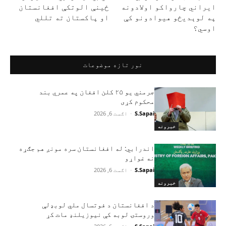
ایراني چارواکو اولادونه
ځینې الوتکې افغانستان
په لوېدیځو هیوادونو کې
او پاکستان ته تللي
اوسي؟
نور تازه موضوعات
جرمني یو ۲۵ کلن افغان په عمري بند
محکوم کړی
S.Sapai
-
اګست 6, 2026
خبرونه
اندرابي: له افغانستان سره مونږ هم جګړه
نه غواړو
S.Sapai
-
اګست 6, 2026
خبرونه
د افغانستان د فوتسال ملي لوبډلې
وروستۍ لوبه کې نیوزیلنډ مات کړ