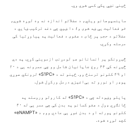
ځینې نښې پکې کمې شوې وې.
ساینسپوهانو ویلي، د عضلاتو اندازه نه وه لوړه شوې،
خو فعالیت یې ښه شوی و؛ دا ښيي چې دغه ترکیب ښايي د
عضلاتو د حجم پر ځای د هغوی د فعالیت په پیاوړتیا کې
مرسته وکړي.
څېړونکو پر انسانانو هم لومړنۍ ازموینې کړي. په دې
څېړنه کې ۴۴ روغ جاپانيان شامل وو چې عمرونه یې د ۲۰
او ۴۹ کلونو ترمنځ وو. ځینو ته د «S1PC» لرونکي هوږې
پوډر او نورو ته بې‌اغېزې درمل ورکړل شول.
پایلو وښودله چې د «S1PC» له کارولو وروسته په
ځانګړي ډول د هغو کسانو په بدن کې چې عمر یې له ۴۰
کلونو پورته او د بدن غوړ یې عادي وو، د «eNAMPT»
کچه لوړه شوه.