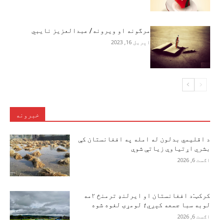
مرگونه او ویرونه/ عبدالعزیز نایبي
اپریل 16, 2023
خبرونه
د اقلیمي بدلون له امله په افغانستان کې
بشري اړتیاوې زیاتې شوې
اګست 6, 2026
کرکټ:د افغانستان او ایرلنډ ترمنځ ۲مه
لوبه سبا جمعه کېږي؛ لومړۍ لغوه شوه
اګست 6, 2026