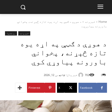
Home
خبرونه
د هوږې د ګټې په اړه یوه تازه څېړنه، پخواني
باورونه پیاوړي...
خبرونه
روغتیا
د هوږې د ګټې په اړه یوه
تازه څېړنه، پخواني
باورونه پیاوړي کوي
خبریال:
تاند
0
702
مې 12, 2026
Pinterest
X
Facebook