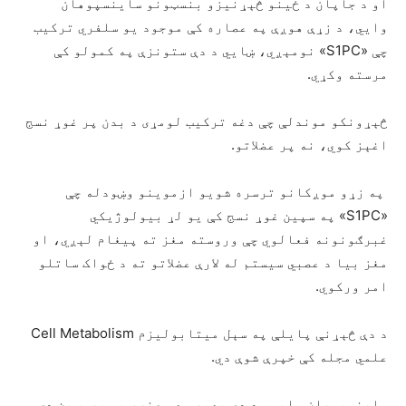
او د جاپان د ځینو څېړنیزو بنسټونو ساینسپوهان
وایي، د زړې هوږې په عصاره کې موجود یو سلفري ترکیب
چې «S1PC» نومېږي، ښايي د دې ستونزې په کمولو کې
مرسته وکړي.
څېړونکو موندلې چې دغه ترکیب لومړی د بدن پر غوړ نسج
اغېز کوي، نه پر عضلاتو.
په زړو موږکانو ترسره شویو ازموینو وښودله چې
«S1PC» په سپین غوړ نسج کې یو لړ بیولوژیکي
غبرګونونه فعالوي چې وروسته مغز ته پیغام لېږي، او
مغز بیا د عصبي سیستم له لارې عضلاتو ته د ځواک ساتلو
امر ورکوي.
د دې څېړنې پایلې په سېل میتابولیزم Cell Metabolism
علمي مجله کې خپرې شوې دي.
ساینسپوهان وایي، د دې بهیر مهم عنصر یو پروټین دی