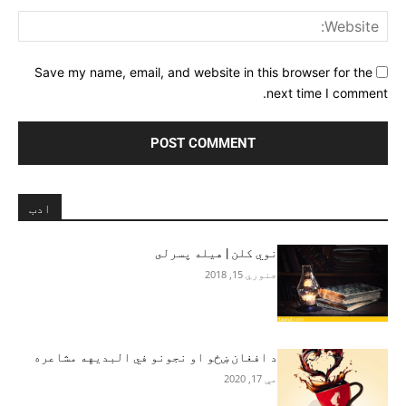
ite:
Save my name, email, and website in this browser for the
next time I comment.
ادب
نوي کلن | هيله پسرلى
جنوري 15, 2018
د افغان ښځو او نجونو في البدیهه مشاعره
مې 17, 2020