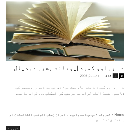
د ارواوو کمره |پوهاند بشیر دودیال
تاند
-
اګست 2, 2026
+
0
د ارواوو کمره د هغه ناولیت نوم دی چې په دغو وروستیو کې
ښاغلي حفیظ الله تُراب په جرمني کې لیکلی دی. تُراب صاحب...