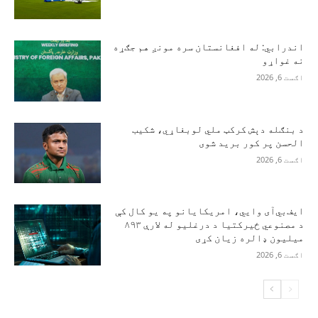
اندرابي: له افغانستان سره مونږ هم جګړه
نه غواړو
اګست 6, 2026
د بنګله دېش کرکټ ملي لوبغاړي، شکیب
الحسن پر کور برید شوی
اګست 6, 2026
ایف‌بي‌آی وايي، امریکایانو په یو کال کې
د مصنوعي ځیرکتیا د درغلیو له لارې ۸۹۳
میلیون ډالره زیان کړی
اګست 6, 2026