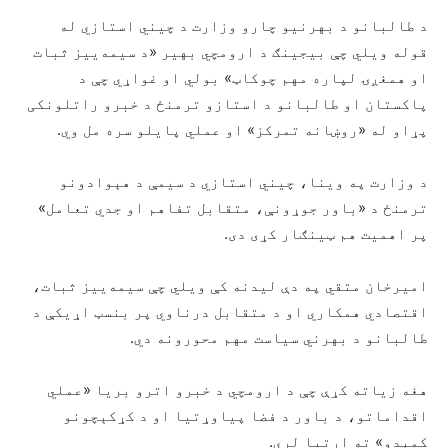
د طالبانو د بهرنیو چارو وزارت د چیني استازي له
قوله ویلي چې بیجینګ د ارومچي بهیر «د سیمه‌ییز ثبات
او همغږۍ لپاره مهم چوکاټ» بولي او غواړي چې د
پاکستان او طالبانو د استازو ترمنځ د خبرو راتلونکی
پړاو له «روښانه تمرکز» او عملي پایلو سره مل وي.
د وزارت په وینا، چیني استازي د سیمې د هېوادونو
ترمنځ د «باور جوړونې، متقابل تفاهم او جدي تعامل»
پر اهمیت هم ټینګار کړی دی.
امیرخان متقي په دې لیدنه کې ویلي چې سیمه‌ییز ثبات،
اقتصادي همکاري او د متقابل درناوي پر بنسټ اړیکې د
طالبانو د بهرني سیاست مهم محورونه دي.
هغه زیاته کړې چې د ارومچي د خبرو اترو بریا «عملي
اقداماتو، د باور د فضا پیاوړتیا او د کړکېچونو
کمېدو» ته اړتیا لري.