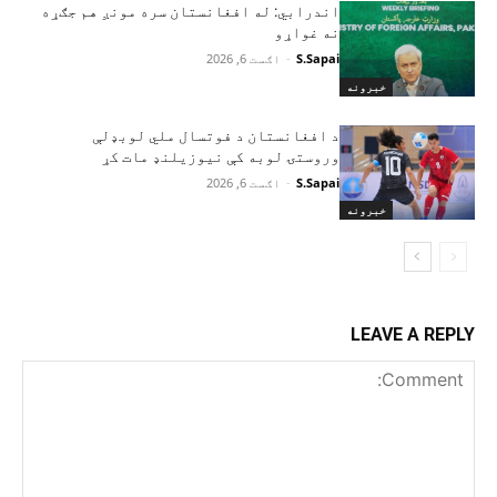
اندرابي: له افغانستان سره مونږ هم جګړه
نه غواړو
S.Sapai
-
اګست 6, 2026
خبرونه
د افغانستان د فوتسال ملي لوبډلې
وروستۍ لوبه کې نیوزیلنډ مات کړ
S.Sapai
-
اګست 6, 2026
خبرونه
LEAVE A REPLY