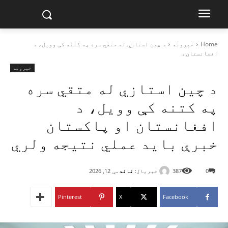
Home
خبرونه
د چین استازي له متقي سره په کتنه کې وویل، د
افغانستان...
خبرونه
د چین استازي له متقي سره
په کتنه کې وویل، د
افغانستان او پاکستان
خبرې باید عملي نتیجه ولري
خبریال:
تاند
0
387
مې 12, 2026
Pinterest
X
Facebook