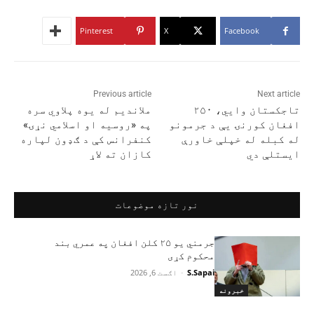
Pinterest
X
Facebook
Previous article
Next article
تاجکستان وايي، ۲۵۰
ملاندیم له یوه پلاوي سره
افغان کورنۍ یې د جرمونو
په «روسیه او اسلامي نړۍ»
له کبله له خپلې خاورې
کنفرانس کې د ګډون لپاره
ایستلې دي
کازان ته لاړ
نور تازه موضوعات
جرمني یو ۲۵ کلن افغان په عمري بند
محکوم کړی
S.Sapai
-
اګست 6, 2026
خبرونه