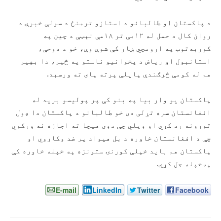
د پاکستان او طالبانو د استازو ترمنځ د سولې خبرې د
روان کال د حمل له ۱۲مې تر ۱۸مې نېټې د چین په
کوربه‌توب په ارومچي ښار کې شوې وې، خو د دوحې،
استانبول او ریاض د پخوانیو ناستو په څېر، دا بهیر
هم له کومې څرګندې پایلې پرته پای ته ورسېد.
پاکستان یو وار بیا په بنو کې پر پولیسو برید له
افغانستان سره تړلی دی خو طالبانو د پاکستان دا ډول
تورونه رد کړي او ویلي چې دوی هیچا ته اجازه نه ورکوي
چې د افغانستان خاوره د بل هیواد پر ضد وکاروي او
پاکستان هم باید خپلې کورنۍ ستونزه په خپله خاوره کې
په‌خپله جل کړي.
E-mail
LinkedIn
Twitter
Facebook