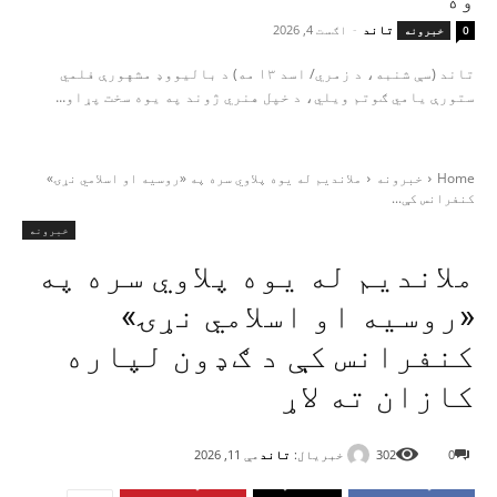
وه
تاند
-
اګست 4, 2026
0
خبرونه
تاند (سې شنبه، د زمري/ اسد ۱۳ مه) د بالیووډ مشهورې فلمي
ستورې یامي ګوتم ویلي، د خپل هنري ژوند په یوه سخت پړاو...