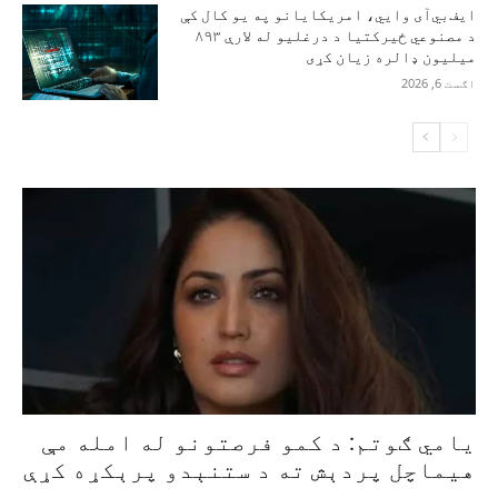
ایف‌بي‌آی وايي، امریکایانو په یو کال کې
د مصنوعي ځیرکتیا د درغلیو له لارې ۸۹۳
میلیون ډالره زیان کړی
اګست 6, 2026
یامي ګوتم: د کمو فرصتونو له امله مې
هیماچل پردېش ته د ستنېدو پرېکړه کړې