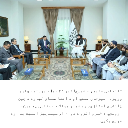
تاند (سې شنبه، د غويي/ ثور ۲۲ مه) د بهرنیو چارو
وزیر، امیرخان متقي او د افغانستان لپاره د چین
ځانګړي استازي، یو شیاو یونګ د دوشنبې په ورځ د
ارومچي د خبرو اترو د دوام او سیمه‌ییز امنیت په اړه
خبرې وکړې.