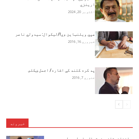
ارینزي
اکتوبر 20, 2024
هپي ویلنټاین ډې!/لیکوال: سیدولي ناصر
فبروري 16, 2016
په کره کتنه کې اشاره/ اجمل ښکلى
جنوري 7, 2016
خبرونه
د افغانستان د فوتسال ملي لوبډلې