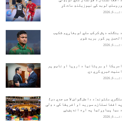
وروستۍ لوبه کې نیوزیلنډ مات کړ
اګست 6, 2026
د بنګله دېش کرکټ ملي لوبغاړي، شکیب
الحسن پر کور برید شوی
اګست 6, 2026
امریکا او برېتانیا د اروپا او ناټو پر
امنیت خبرې کړې دي
اګست 6, 2026
ملګري ملتونه: د داعش ګواښ لا هم جدي دی؛
په افغانستان، سوریه او افریقا کې د ډلې
د بیا پیاوړتیا په اړه اندېښنې
اګست 6, 2026