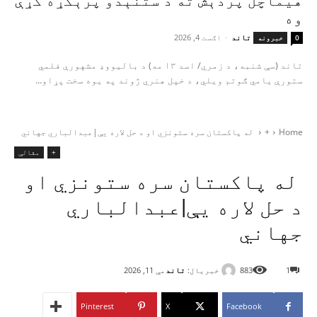
هیماچل پردېش ته د ستنېدو پرېکړه کړې
وه
تاند
-
اګست 4, 2026
0
خبرونه
تاند (سې شنبه، د زمري/ اسد ۱۳ مه) د بالیووډ مشهورې فلمي
ستورې یامي ګوتم ویلي، د خپل هنري ژوند په یوه سخت پړاو...