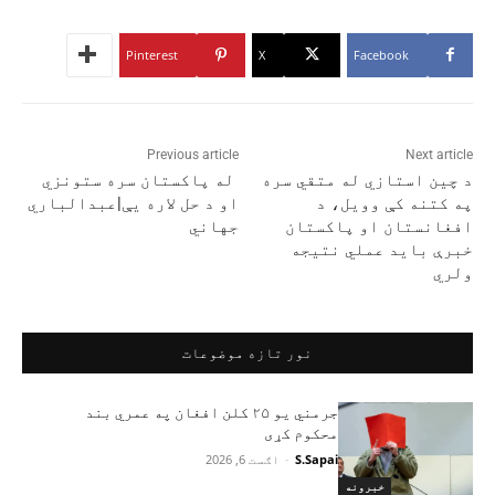
Pinterest
X
Facebook
Previous article
Next article
د چین استازي له متقي سره
له پاکستان سره ستونزي
په کتنه کې وویل، د
او د حل لاره یې|عبدالباري
افغانستان او پاکستان
جهاني
خبرې باید عملي نتیجه
ولري
نور تازه موضوعات
جرمني یو ۲۵ کلن افغان په عمري بند
محکوم کړی
S.Sapai
-
اګست 6, 2026
خبرونه