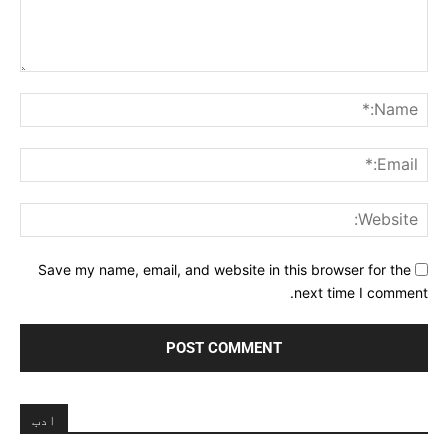
Comment:
me:*
ail:*
ite:
Save my name, email, and website in this browser for the
next time I comment.
ادب