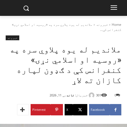
Home
خبرونه
ملاندیم له یوه پلاوي سره په «روسیه او اسلامي نړۍ»
کنفرانس کې...
خبرونه
ملاندیم له یوه پلاوي سره په
«روسیه او اسلامي نړۍ»
کنفرانس کې د ګډون لپاره
کازان ته لاړ
خبریال:
تاند
0
301
مې 11, 2026
Pinterest
X
Facebook