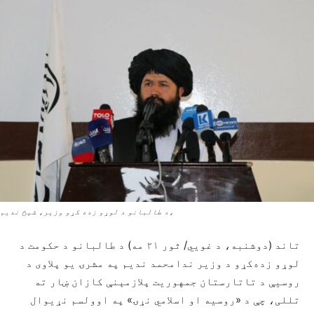
،د طالبانو د لوړو زده کړو وزیر، شیخ ندیم
تاند (دوشنبه، د غويي/ ثور ۲۱ مه) د طالبانو د حکومت د
لوړو زده‌کړو د وزیر ندامحمد ندیم په مشرۍ یو پلاوی د
روسیې د تاتارستان جمهوریت پلازمېنې کازان ښار ته
تللی، چې د «روسیه او اسلامي نړۍ» په اوولسم نړیوال