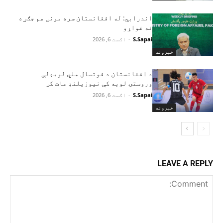
اندرابي: له افغانستان سره مونږ هم جګړه
نه غواړو
S.Sapai
-
اګست 6, 2026
خبرونه
د افغانستان د فوتسال ملي لوبډلې
وروستۍ لوبه کې نیوزیلنډ مات کړ
S.Sapai
-
اګست 6, 2026
خبرونه
LEAVE A REPLY