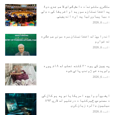
ملګري ملتونه: د داعش ګواښ لا هم جدي دی؛
په افغانستان، سوریه او افریقا کې د ډلې
د بیا پیاوړتیا په اړه اندېښنې
اګست 6, 2026
اندرابي: له افغانستان سره مونږ هم جګړه
نه غواړو
اګست 6, 2026
په چین کې یوه ۲۰ کلنه نجلۍ له ۱۸م پوړه
ولوېده خو ژوندۍ پاتې شوه
اګست 6, 2026
ایف‌بي‌آی وايي، امریکایانو په یو کال کې
د مصنوعي ځیرکتیا د درغلیو له لارې ۸۹۳
میلیون ډالره زیان کړی
اګست 6, 2026