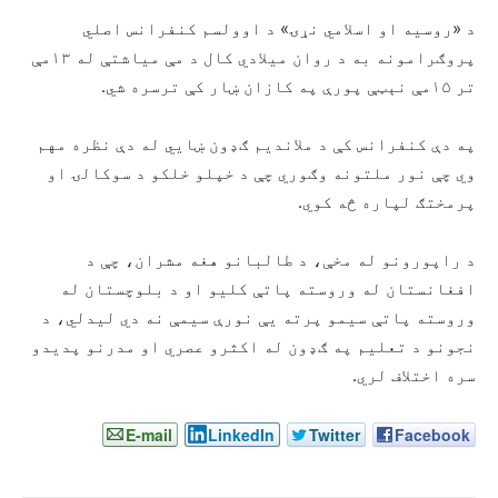
د «روسیه او اسلامي نړۍ» د اوولسم کنفرانس اصلي
پروګرامونه به د روان میلادي کال د مې میاشتې له ۱۳مې
تر ۱۵مې نېټې پورې په کازان ښار کې ترسره شي.
په دې کنفرانس کې د ملاندیم ګډون ښايي له دې نظره مهم
وي چې نور ملتونه وګوري چې د خپلو خلکو د سوکالۍ او
پرمختګ لپاره څه کوي.
د راپورونو له مخې، د طالبانو هغه مشران، چې د
افغانستان له وروسته پاتې کلیو او د بلوچستان له
وروسته پاتې سیمو پرته یې نورې سیمې نه دي لیدلي، د
نجونو د تعلیم په ګډون له اکثرو عصري او مدرنو پدیدو
سره اختلاف لري.
E-mail
LinkedIn
Twitter
Facebook