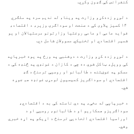
کنفرانس کې ګډون وکړي.
د لوړو زده‌کړو وزارت په وینا، له ندیم سره په ملګري
۱۴ کسیز پلاوی کې د صنعت او سوداګرۍ وزیر، د اقتصاد،
فواید عامې او عامې روغتیا وزارتونو مرستیالان او یو
شمېر اقتصادي او تخنیکي مسوولان شامل دي.
د لوړو زده کړو وزارت د دوشنبې په ورځ په یوه خبرپاڼه
کې وویل، ټاکل شوې ده چې د کازان د غونډې په څنډه کې د
مسکو په غوښتنه د طالبانو او روسیې ترمنځ د ګډ
اقتصادي او سوداګریز کمېسیون لومړۍ غونډه هم جوړه
شي.
د خبرپاڼې له مخې، په دې ناسته کې به د اقتصادي،
سوداګریزو همکاریو او د طالبانو، روسیې او د
اوراسیا اقتصادي اتحادیې ترمنځ د اړیکو په اړه خبرې
وشي.