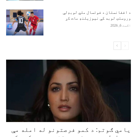
د افغانستان د فوتسال ملي لوبډلې
وروستۍ لوبه کې نیوزیلنډ مات کړ
اګست 6, 2026
یامي ګوتم: د کمو فرصتونو له امله مې