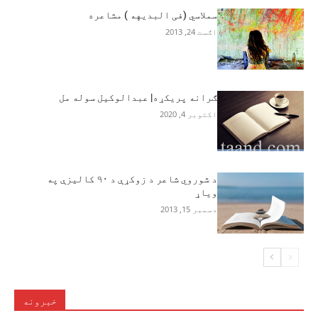
سملاسي (فی البدیهه ) مشاعره
اګست 24, 2013
ګرانه پریکړه| عبدالوکیل سوله مل
اکتوبر 4, 2020
د شوروي شاعر د زوکړې د ۹۰ کالیزې په
ویاړ
دسمبر 15, 2013
خبرونه