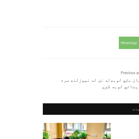
WhatsApp
Previous ar
ان ملي لوبډله نن له نیوزلنډ سره
یناتي لوبه کوي
ات