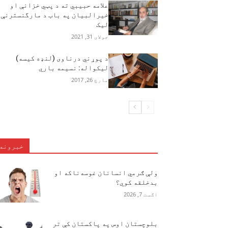
علامه حبیبي ته د پټي خزانې او
خیرالبیان په باب د مارگنسترنې
لیک
جولای 31, 2021
د پوړني درناوی (لنډه کيسه)
ليکواله: نسيمه باري
مارچ 26, 2017
خبرونه
ولې ګرمي انسانان غوسه‌ناکه او
بدخلقه کوي؟
اګست 7, 2026
بلوچستان اوس په پاکستان کې تر