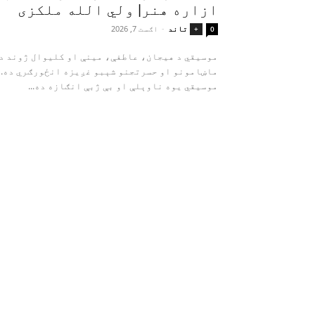
ازاره هنر| ولي الله ملکزی
تاند
-
اګست 7, 2026
+
0
موسیقي د هیجان، عاطفې، مینې او کلیوال ژوند د
ماښامونو او حسرتجنو شېبو غږیزه انځورګري ده.
موسیقي یوه ناوېلې او بې‌ ژبې انګازه ده...