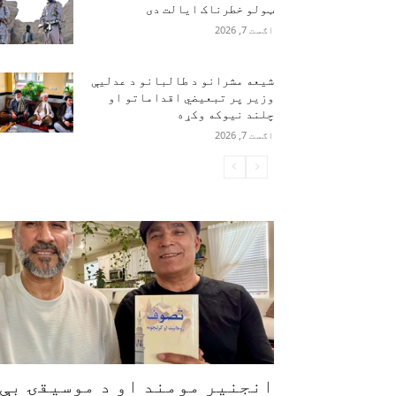
ټولو خطرناک ایالت دی
اګست 7, 2026
شیعه مشرانو د طالبانو د عدلیې
وزیر پر تبعیضي اقداماتو او
چلند نیوکه وکړه
اګست 7, 2026
انجنیر مومند او د موسیقۍ بې‌