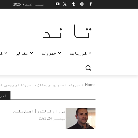
جمعه, اګست 7, 2026
تاند
کورپاڼه
خبرونه
مقالې
ک
Home
خبرونه
سعودي عربستان د امریکا او روسیې تر
ادب
موږ او کولتور | اجمل ښکلى
سپتمبر 24, 2023