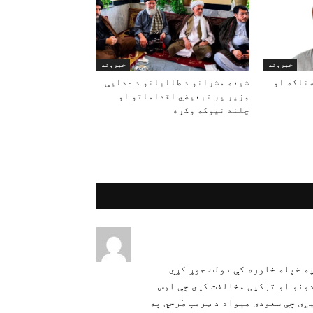
خبرونه
خبرونه
‌ناکه او
شیعه مشرانو د طالبانو د عدلیې
وزیر پر تبعیضي اقداماتو او
چلند نیوکه وکړه
ه خپله خاوره کې دولت جوړ کړي
دونو او ترکیی مخالفت کړی چې اوس
ږی چې سعودی هیواد د ټرمپ طرحي په