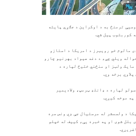
 ۲۸مه】د امریکا او روسیې ترمنځ به د اوکراین د جګړې پایته
 کوربتوب پیل شي.
دی مالوم خو رویټرز د امریکا د استازو
حواله ویلي چې، د دغه هېواد بهرنیو چارو
 مایک ولټز او منځني ختیځ لپاره د
لاوي برخه وي.
سولو لپاره د ډانلډ ټرمپ، ولادیمیر
په موخه کیږي.
کا د ولسمشر له مرستیال جې ډي ونس سره
 بلل شوی او په خبره یې، کییف له خپلو
ضریږي.