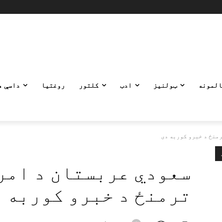
المونه
ټولنیز
ادب
کلتور
روغتیا
داسې ه
منځ د خبرو کوربه دی
سعودي عربستان د امر
ترمنځ د خبرو کوربه 