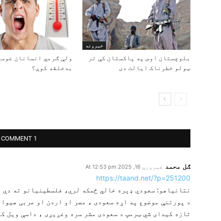
خبرونه
بلوچستان اوس په پاکستان کې تر
ولې ګرمي انسانان غوسه
ټولو خطرناک ایالت دی
بدخلقه کوي؟
1 COMMENT
ګل محمد
فبروري 16, 2025 At 12:53 pm
https://taand.net/?p=251200
نتانیاهو: سعودي ډېره خالي ځمکه لري، فلسطینیانو ته دې پ
د پورتنې موضوع په اړه سعودی ، مصر او اردن او عربی هیوا
تازه کیدای شي ټرمپ د سعودی مشر سره وغږیږی ، داسې ویل کي