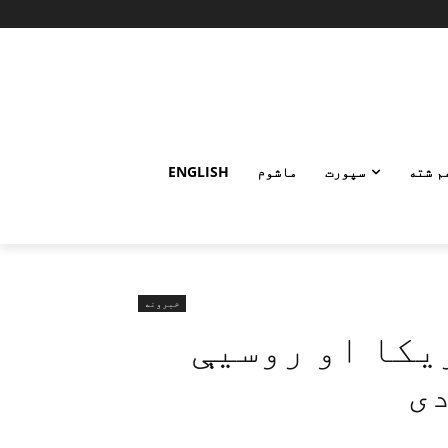
م شته
سپورت
ماشوم
ENGLISH
خبرونه
یکا او روسیې
دی