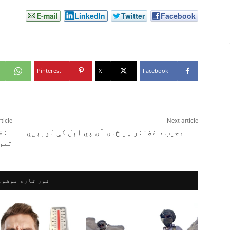
E-mail
LinkedIn
Twitter
Facebook
Pinterest
X
Facebook
ticle
Next article
مجیب د غضنفر پر ځای آی پي اېل کې لوبېږي
افغ
تمر
نور تازه موضوع