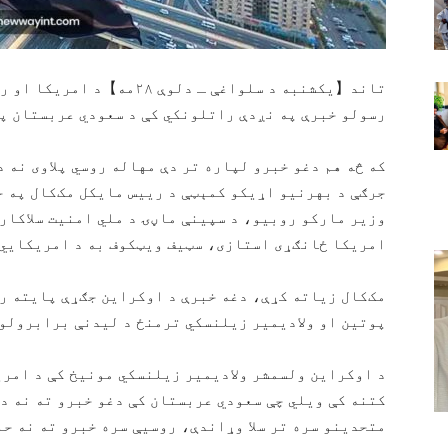
تاند【یکشنبه د سلواغې ـ دلوې
رسولو خبرې په نږدې راتلونکي کې د سعودي عربستان په
که څه هم دغو خبرو لپاره تر دې مهاله روسي پلاوی نه 
جرګې د بهرنیو اړیکو کمېټې د رییس مایکل مک‌کال په 
وزیر مارکو روبیو، د سپینې ماڼۍ د ملي امنیت سلاکار
امریکا ځانګړی استازی، سټیف ویټکوف به د امریکايي پ
مک‌کال زیاته کړې، دغه خبرې د اوکراین جګړې پایته ر
پوتین او ولادیمیر زیلنسکي ترمنځ د لیدنې برابرولو 
د اوکراین ولسمشر ولادیمیر زیلنسکي مونیخ کې د امری
کتنه کې ویلي چې سعودي عربستان کې دغو خبرو ته نه دی
متحدینو سره تر سلا وړاندې، روسیې سره خبرو ته نه حا