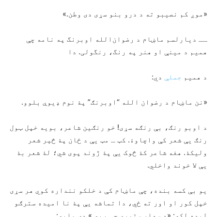
«موږ کم نصیبو ته د درو بنو سړی دی وطن.»
ــ دیارلسم ماښام د رضوان‌الله اوبرنگ په نامه چې
همیم د مینې او هنر په رنگ، رنگولی. دا
د همیم
جملې
دي:
«نن ماښام د رضوان الله “اوبرنګ” پۀ نوم ډیوې بلوو.
د اوبو رنګ، بې رنګه سړی! خو رنګین شاعر، بویه خپل ټول
رنګ یې شعر کې واچاوۀ. کټ ـ مټ یې د ځان پۀ څېر شعر
ولیکۀ. هغه شاعر کۀ څوک یې پۀ ژوند پوی شي؛ لۀ شعر بۀ
یې لا خوند واخلي.
یو بې کسه بنده، چې ماښام کې د خلکو ننداره کوي هر سړی
خپل کور او اور ته ځي، دا تماشه یې پۀ نا امیده سترګو
لیده لکه: «د سهار ستوري چې رپي.» دی وایي: