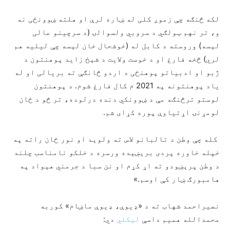
لکه څنګه چې زموږ کلی له ښاره لرې او هلته ښوونځی نه
و، تر نهم ټولګي د سروبي ولسوالۍ (د سرچینو عالی
لېسه) وروسته د کابل له (خوشحال خان لېسه چې لیلیه هم
لري) څخه فارغ او د خوست ولایت د شېخ زاید پوهنتون د
ژبو او ادبیاتو پوهنځی د اردو څانګې ته بریالی او له
یاد پوهنتونه په 2021 م کال فارغ شوم. د پوهنتون
لوستو ترڅنګه مې د ښوونکي دنده درلوده، تر څو د ځان
لومړنۍ اړتیاوې پوره کړای شم.
کله چې وطن د تالبانو لاس ته ولوېد او نور ځان راته په
خپله خاوره پردی برېښېده ورسره د خلکو نامناسب چلند
د وطن پرېښودو ته اړ کړم او نن سبا د جرمني هېواد په
هامبورګ ښار کې اوسم.»
نصیراحمد شهاب ته د «ډیوې، ډیوې ماښام» کوربه
محمدالله همیم داسې
لیکلي
دي: