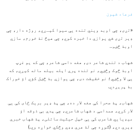
فرهاد شپون
«تږی، چې اوبه ویني تنده یې سیوا کېـږي، روژه دار، چې
ډېر تږی شي یوازې دا خبره کوي، چې هیڅ نۀ خورم، مازې
اوبۀ څښم..
شهاب د تندې شاعر دی، هغه داسې شاعر، چې که یو غړپ
اوبۀ څوک وڅښي، نو تنده پرې اېله بېله ماته کېږي، که
یې لا وڅښي؛ نو خقیقت دی، چې یوازې بۀ څښل کؤي اؤ خوراک
بۀ پرېږدي.
شهاب، پۀ صحرا کې هغه لار ده، چې پۀ ډېر بریک ځای کې یې
لار کړي، همداسې د شهاب شاعري، چې پدې بې ذوقه اؤ
میډیايي شاعرۍ کې یې خپل حیثیت ساتلی، پۀ شهاب خبرې
ډېرې دي، (ګوړه چې لۀ هرې ډډې وڅکي خواږه وي.)