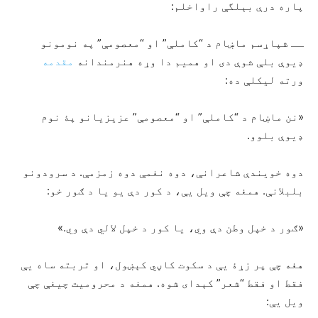
پاره درې بېلگې راواخلم:
ــ شپاړسم ماښام د “کاملې” او “معصومې” په نومونو
ډیوې بلې شوې دی او همیم دا وړه هنرمندانه
مقدمه
ورته لیکلې ده:
«نن ماښام د “کاملې” او “معصومې” عزیزیانو پۀ نوم
ډیوې بلوو.
دوه خویندې شاعرانې، دوه نغمې دوه زمزمې. د سرودونو
بلبلانې. همغه چې ویل یې، د کور دې یو یا د ګور خو:
«ګور د خپل وطن دې وي، یا کور د خپل لالي دې وي.»
هغه چې پر زړۀ یې د سکوت کاڼي کېښول، او تربته ساه یې
فقط او فقط “شعر” کېدای شوه. همغه د محرومیت چیغې چې
ویل یې: