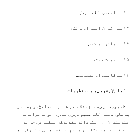
۱۲ ــ احسان‌الله درمل،
۱۳ ــ رضوان الله اوبرنګ،
۱۴ ــ مانو اورښت،
۱۵ ــ حیات همت،
۱۶ ــ کاملې او معصومې…
د لمانځل شوو په باب نظریات:
د «ډیوې، ډیوې ماښام» د هر شاعر د لمانځلو په پار
ښاغلي محمدالله همیم ډېرې لنډې، خو ماهرانه ـ
هنرمندان او استادانه مقدمه‌گۍ لیکلې دي چې په
ریښتیا سره د ستایلو وړ دي. دلته به یې د نمونې له