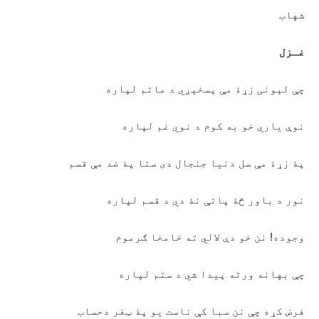
شهاب
غـزل
چې لېونی زړۀ مې پسخېږي د ماتم لپاره
نوې یاري خو به کوم د نوي غم لپاره
پۀ زړۀ مې سل دنیا جنجال دی ستا پۀ ضد مې قسم
نور د باور څۀ پاتې نۀ دي د قسم لپاره
وجوده! نن خو دې لالي ته خامخا ګرموم
چې بهانه ورته پیدا شي د ستم لپاره
فرض کړه چې نن سبا کې ناست یو پۀ ټغر دحساب