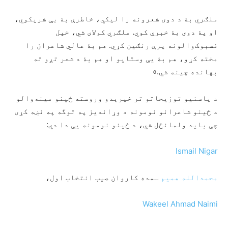
ملګري بۀ د دوی شعرونه را لیکي، خاطرې بۀ بې شریکوي،
او پۀ دوی بۀ خبرې کوي. ملګري کولای شي، خپل
فسبوک‌والونه پرې رنګین کړي. هم بۀ عالي شاعران را
مخته کړو، هم بۀ یې وستایو او هم بۀ د شعر تږو ته
بهانده چینه شي.»
د پاسنیو توزیحاتو تر خپرېدو وروسته ځینو مینه‌والو
د ځینو شاعرانو نومونه د وړاندیز په توگه په نښه کړی
چې باید ولمانځل شي، د ځینو نومونه یې دا دي:
Ismail Nigar
محمدالله همیم
سمده کاروان صیب انتخاب اول،
Wakeel Ahmad Naimi