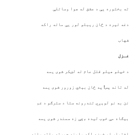
ته بختوره یې د عشق له هوا وساتلې
دغه تېره د ځان رېبلو لور یې ماته راکه
شهاب
غـزل
د خپلو هیلو قتل عام ته لښکر شوی یمه
له تانه پس! په ځان بېخي زورور شوی یمه
نن به نو لوېږي تندرونه ستا د سترګو د غم
بېګاه مې خوب لیده ،چې زه سمندر شوی یمه
اختیار او خوښه لکه پلونه چېرته پاتي رانه