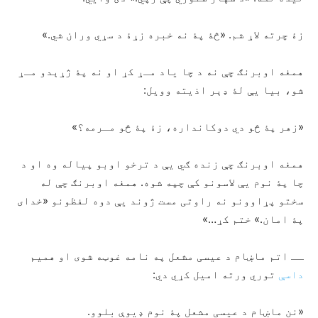
زۀ چرته لاړ شم. «څۀ پۀ نه خبره زړۀ د سړي وران شي.»
همغه اوبرنګ چې نه د چا یاد مـړ کړ او نه پۀ ژړېدو مـړ
شو، بیا یې لۀ ډېر اذیته وویل:
«زهر پۀ څو دي دوکانداره، زۀ پۀ څو مـرمه؟»
همغه اوبرنګ چې زنده ګي یې د ترخو اوبو پیاله وه او د
چا پۀ نوم یې لاسونو کې چپه شوه. همغه اوبرنګ چې له
سختو پړاوونو نه راوتی مست ژوند یې دوه لفظونو «خدای
پۀ امان.» ختم کړ…»
ــ اتم ماښام د عیسی مشعل په نامه غوټه شوی او همیم
داسې
توري ورته امیل کړي دي:
«نن ماښام د عیسی مشعل پۀ نوم ډیوې بلوو.