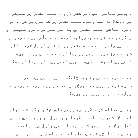
د پښتو معاصر ادب ډېر کشر لاروی، همغه مشعل چې سترګې
یې د ښکلا پۀ لید وتلي. همغه مشعل چې کم مزل یې کړی، خو
ډېرې تماشې. همغه مشعل چې پۀ خپل هنر یې ډېرو عمیقو او
رنګینو تماشو ته ودرولو، ګوته پۀ غاښ! زموږ د ذوقونو
دعا یې واخیسته. همغه مشعل چې پۀ شپو کې بل شو، د کار
شو، د ذوق تورې مېنې یې رڼا کړې. همغه چې وړې ـ وړې
کېسې یې لټ پۀ لټ کړې، لویې کیسې یې پکې پیدا کړې…»
همغه خویندې چې پۀ وچه څانګه اخري پاڼې وې، خو باد
ستړی شو، راویې نه غورځولې. همغسې یې د ژوند سرودونه
ویل، د پسرلي زیري یې وړل.»
په دې مقاله کې د‌ «ډیوې، ډیوې ماښام» پروگرام د ټولو
لمانځل شوو په باب د نظریاتو راوړل او ورباندې خبرې
کول لږڅه ستونزمن کار دی. ما داسې وکړل چې تراوسه
پورې د لمانځل شوو ښاغلو او اغلو له ډلې نه مې درې تنه