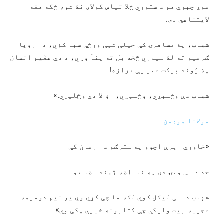
موږ چېرې هم د ستوري ځلا قیاس کولای نۀ شو، ځکه هغه
لایتناهي دی.
شهاب، پۀ مسافرۍ کې خپلې شپې ورځې سبا کؤي، د اروپا
ګرمیو ته لۀ سیوري څخه بل ته پنأ وړي، د دې عظیم انسان
پۀ ژوند برکت عمر یې درازه!
شهاب دې وځلېږي، وځلیږي، اؤ لا دې وځلیږي.»
مولانا هوډمن
«خاورې ایرې اچوو په سترګو د ارمان کې
حد د بې وسۍ دی په ناراضه ژوند رضا یو
شهاب داسې لیکل کوي لکه ما چې کړي وي یو نیم دومرهه
عجیبه بیت ولیکي چې کتابونه خبرې پکې وي»