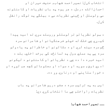
انتخاب کړل: نصیراحمد شهاب، حنیف حیران او
احسان‌الله درمل. د هر یوه په باب نظریات او کامنتونه
مې ولوستل او ځینې نظریات مې د بېلگې په توگه رانقل
کړل.
د ټولو نظریاتو تر لوستلو وروسته سړي ته امید پیدا
کېـږي چې خلک له خپلو فرهنگیانو او شاعرانو سره
څومره مینه لري او د مثالونو او خاطراتو په یادولو
سره یې په عملي ډول په لمانځه کې برخه اخلي. بله د
امید خبره دا ده چې د نظریاتو او کامنتونو د لیکونو
ادبي ذوق، سویه او د سواد او معلوماتو کچه هم لوړه او
د خورا ستاینې او درناوي وړ ده.
اوس به په ترتیب سره د هغو دریو شاعرانو په باب
نظریات راواخلم چې ما انتخاب کړي دي:
ــ
نصیراحمد شهاب: