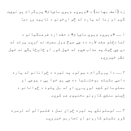
زه (آصف بهاند) د «ډیوې، ډیوې ماښام» پروگرام یو نوښت
گڼم او زما له پاره له څو اړخونو د تایید وړ دی:
۱ ــ «ډیوې، ډیوې ماښام» د حقداره فرهنگیانو د
لمانځلو هغه لاره ده چې هېڅ ډول مصرف نه لري، پرته له
دې چې څوک په عذاب شي، له خپل کور او ځای‌ځایگي نه خپل
نظر خپروي،
۲ ــ دا پروگرام د ټولو، په تېره د ځوانانو له پاره
داسې مثبته بوختـتیا ده چې یو خوا یې د پوهې او
معلوماتو کچه لوړېـږي او له بل پلوه د ځوانانو د
ځینو منفي کارونو مخنیوی هم کوي،
۳ ــ لوستونکي په تېره ځوان نسل د قلموالو له ترسره
کړو مثبتو کارونو او تجاربو خبروي،