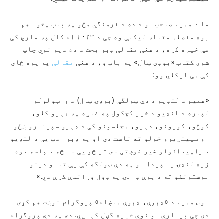
ما د همیم صاحب او د ده د فرهنگي هڅو په باب پخوا هم
بوه مفصله مقاله لیکلې وه چې د ۲۰۲۳ ام کال په مارچ کې
مې خپره کړه، د هغې مقالې ډېر بحث د ده دیو نوي چاپ
شوي کتاب «بوډۍ ټال» په باب و، د هغې
مقالې
په یوه ځای
کې مې لیکلي وو:
«همیم د لنډیو د دې ټولگې (بوډۍ ټال) د راټولولو
لپاره د لنډیو د خیر کچکول په غاړه په ډېرو کلو،
کوڅو، کورونو، دېرو، مجلسونو کې د ډېرو سپینسرو ښځو
او سپینږیرو خولو ته ناست دی او په ډېر ادب یې د لنډیو
د راپیداکولو خیر غوښتی دی تر څو یې دا څه د پاسه دوه
زره لنډۍ را پیدا او په دې ټولگه کې یې تاسو درنو
لوستونکو ته د یوې ډالۍ په ډول وړاندې کړې دي.»
اوس همیم د «ډېوې، ډېوې ماښام» پروگرام نوښت هم کړی
دی چې بیسارې او نوې خبره گڼل کېـږي. دی په دې پروگرام