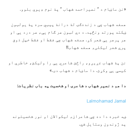
«نن ماښام د ” نصیراحمد شهاب ” پۀ نوم ډیوې بلوو.
همغه شهاب چې د زنده‌ګۍ لۀ درانۀ پېټي سره پۀ یولټون
ښکته پورته ونڅېد. د دې لټون هر ګام یې، هر درد یې او
هر پرهر یې شعر کړ. همغه شهاب چې فقط او فقط خپل ذوق
پرې شعر لیکلی، همغه شهاب!!
نن پۀ شهاب غږېږو، راځئ شاعري یې را ولیکئ، خاطرې او
کیسې یې وکړئ. دا ماښام د شهاب دی.»
دا هم د نصیر شهاب د شاعرۍ او شخصیت په باب نظریات:
Lalmohamad Jamal
ښه خبره دا ده چې شاعران، لیکوالان او نور شخصیتونه
په ژوندون وستایل شي.