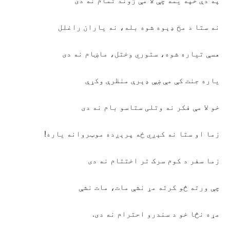
په دې خپه یمه چې لا مې ژوند تمام نه دی
نه ستا د مخ ډېوه شوه بله، نه یاران راغلل
هسې تیاره شوه، ستوري وختل، ماښام نه دی
یاره جنت کې مې ښې ډېرې منظرې وکړې
خو لا مې فکر نه وتلی ستاسو بام نه دی
زما او ستا نه کېږي ځه پرېږده موټروانه یاره!
زما سفر د کوم سرک تر اختتام نه دی
چې ورته څو کرته مړ نشې مات، مات نشې
مړه نڅا خو د سندرو احترام نه دی.