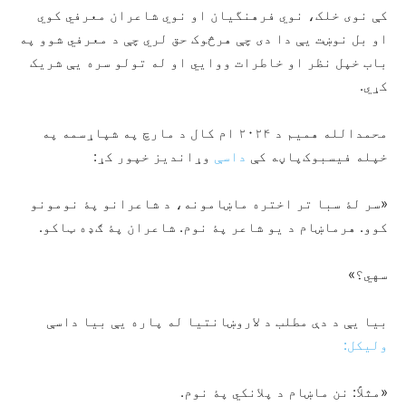
کې نوی خلک، نوي فرهنگیان او نوي شاعران معرفي کوي
او بل نوښت یې دا دی چې هرڅوک حق لري چې د معرفي شوو په
باب خپل نظر او خاطرات ووایي او له تولو سره یې شریک
کړي.
محمدالله همیم د ۲۰۲۴ ام کال د مارچ په شپاړسمه په
خپله فیسبوک‌پاڼه کې
داسې
وړاندیز خپور کړ:
«سر لۀ سبا تر اختره ماښامونه، د شاعرانو پۀ نومونو
کوو. هرماښام د یو شاعر پۀ نوم. شاعران پۀ ګډه ټاکو.
سهي؟»
بیا یې د دې مطلب د لاروښانتیا له پاره یې بیا داسې
ولیکل:
«مثلاً: نن ماښام د پلانکي پۀ نوم.