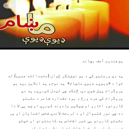
پوهندوی آصف بهاند
په دې ورستیو کې د یو نوښتگر ځوان (محمدالله همیم) له
خوا د «ډېوې، ډېوې ماښام» په نوم، په انلاین بڼه یو
پروگرام پیل شوي دي. څنگه چې لېدل کېـږي، په دې
پروگرام کې هره ورځ د یوه حقداره شاعر د مثبتو
کارونو، اثارو او ښېگڼو یادونه کېـږي او ښه یې لا دا
ده چې نور قلموال او د تربحث لاندې شخص اشنایان او پر
مثبتو کارونو یې خبر اشخاص په کامنتونو او خپلو
فیسبوکپاڼو کې خپل خاطرات او نظریات لیکي.