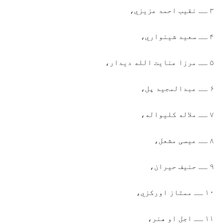
۳ ــ نقیب احمد عزیزي،
۴ ــ سعید شینواري،
۵ ــ مرزا عنایت الله دیدار،
۶ ــ عبدالمجید پل،
۷ ــ ملاله کلیواله،
۸ ــ عیسی مشعل،
۹ ــ حنیف حیران،
۱۰ ــ ممتاز اورکزي،
۱۱ ــ اجل او هنر،