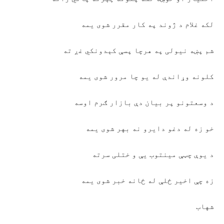
لکه غلام د ژوند په کار مقرر شوی یمه
شم پښه نیولی په هرچا پسې کېدونکي غږ ته
کلونه وړاندې له یو چا مرور شوی یمه
د وسعتونو پر بیان دې بازار ګرم اوسه
خو زه له دغو دایرو نه بهر شوی یمه
د یوې چټې مینتوب یې و ختلی سرته
زه چې اخیر ځلې له ځانه خبر شوی یمه
شهاب