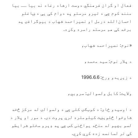
فعال او گران فرهنگي دوست ارشاد رغاد نه بیا ــ بیا
مننه کوم چې د تېرو مرستو په دوام کې یې د ښاغلو
احسان‌الله درمل او نصیراحمد شهاب د بیوگرافۍ په
برخه کې هم مرسته راسره وکړه.
«نوم: نصیراحمد شهاب،
د پلار نوم: سید محمد،
د زېږېدو ورځ: 1996.6.6
ولایت: کابل ولسوالۍ: سروبي،
د اوسېدو ځای: د کوټګۍ کلی چې د ولسوالۍ له مرکز څخه
شاوخوا څلوېښت کیلومتره لرې پروت دی. د مور او پلار د
لسو بچیو له منځه یواځنی کس چې په ډېرو سختو شرایطو
کې تر لسانسه زده کړې کړي.