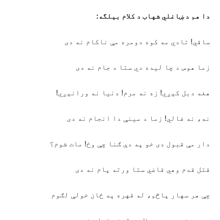
دا هم د ښاغلي شهاب د کلام بېلگه:
ساقي! تادي مه کوه دومره مې ناکام نه دی
زما هوس د چا لیده دي ستا د جام نه دی
هغه دبل کېږي! زه نه مرم! دنیا نه ورانېږي!
نه، نه فالي! زما د مینې دا انجام نه دی
دار مې قبول دی خو په دې ګنا چې وخ! مات شوم؟
قتل قدم وهي قاضي ستا ورته پام نه دی
چې هر سهار پاڅم، له قهره په ځان خولې لګوم