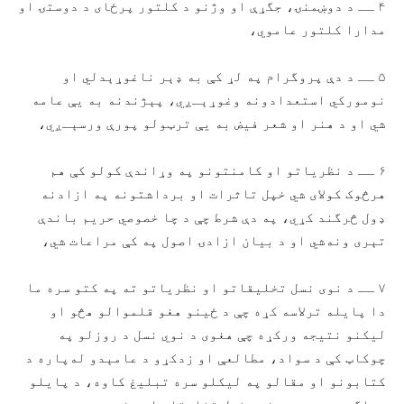
۴ ــ د دوښمنۍ، جگړې او وژنو د کلتور پرځای د دوستۍ او
مدارا کلتور عاموي،
۵ ــ د دې پروگرام په لړ کې به ډېر ناغوړېدلي او
نومورکي استعدادونه وغوړېـږي، پېژندنه به یې عامه
شي او د هنر او شعر فیض به یې ترټولو پورې ورسېـږي،
۶ ــ د نظریاتو او کامنتونو په وړاندې کولو کې هم
هرڅوک کولای شي خپل تاثرات او برداشتونه په ازادنه
ډول څرگند کړي، په دې شرط چې د چا خصوصي حریم باندې
تېری ونه‌شي او د بیان ازادۍ اصول په کې مراعات شي،
۷ ــ د نوی نسل تخلیقاتو او نظریاتو ته په کتو سره ما
دا پایله ترلاسه کړه چې د ځینو هغو قلموالو هڅو او
لیکنو نتیجه ورکړه چې هغوی د نوي نسل د روزلو په
چوکاټ کې د سواد، مطالعې او زدکړو د عامېدو له‌پاره د
کتابونو او مقالو په لیکلو سره تبلیغ کاوه، د پایلو