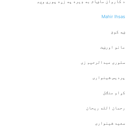
د کاروان ماښام به ډيره په زړه پورې وي،
Mahir Ihsas
ښه کوئ
مانو اورښت
ستوری عبدالرحیم زی
پردیس شینواری
کړاو منګل
رحمان الله ریحان
سعید شینواری