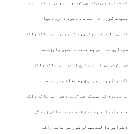
له خدایه وپوښته! چې څومره زور یې ماته راکه
نتیجه ګورې! د انصاف د دعوه دارې دنیا
ته یې رقیب ته ورکړې، ستا پېغور یې ماته راکه
سودایي نه، خو په مذهب د لټون واوښتمه
چې مخ يې پټ کړ نیمایي انځور یې ماته راکه
لکه بنګړي د رسوایئ په مقام ودرېدمه
ما دومره نه غوښته چې څومره شور یې ماته راکه
هغه یاربازه په عشق نده خو ما ساتي زړه کې
د کرایې دا لنډمهالی کور یې ماته راکه