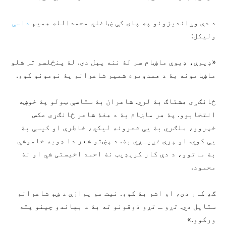
د دې وړاندیزونو په پای کې ښاغلي محمدالله همیم
داسې
ولیکل:
«ډیوې، ډیوې ماښام سر لۀ ننه پېل دی. لۀ پنځلسو تر شلو
ماښامونه بۀ د همدومره شمیر شاعرانو پۀ نومونو کوو.
ځانګړی هشتاګ بۀ لري. شاعران بۀ ستاسې ټولو پۀ خوښه
انتخابوو. پۀ هر ماښام بۀ د هغۀ شاعر ځانګړی عکس
خپروو، ملګري بۀ یې شعرونه لیکي، خاطرې او کیسې بۀ
یې کوي. او پرې غږیـږي بۀ. د پښتو شعر دا ډوبه خاموشي
بۀ ماتوو، د دې کار کرېډیټ نۀ احمد اخیستی شي او نۀ
محمود.
ګډ کار دی، او اشر بۀ کوو. نیت مو یوازې د ښو شاعرانو
ستایل دي. تږو ـ تږو ذوقونو ته بۀ د بهاندو چینو پته
ورکوو.»