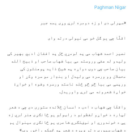
Paghman Nigar
«سپرلی دی او زه دومره لرې وړی یمه جبر
اقلًا چې یو ګل خو مې نیولی درته وای
نصیر احمد شهاب مې په لومړي ځل په افغان ادبي بهیر کې
ولیدو له هغې وروسته مې بیا شهاب صاحب او ذبیح الله
بیان صاحب چې دوۍ دواړه په شیخ ذاید پوهنتون کې
محصلان وو ورسره مې ولیدل او بنډار مو سره وکړ او
ورپسې مې بیا څو څو ځله ناسته ورسره وشوه او خواږۀ
خواږۀ شعرونه مې ترې واوریدل.
واقعًا چې شهاب د ادب د اسمان ځلانده ستوری دی چې د شعر
لپاره د خواږو لفظونو د راټولو یو ځانګړی هنر لري زه
یې د خوندورې او نوښتګرې شاعرۍ یو ځانګړی مینوال یم
د شهاب سیوری د تر ډېره د شعر په ځمکه راخور وي.»