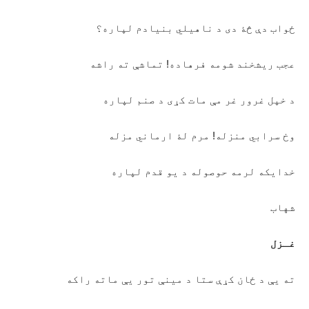
ځواب دې څۀ دی د ناهیلي بنیادم لپاره؟
عجب ریشخند شومه فرهاده! تماشې ته راشه
د خپل غرور غر مې مات کړی د صنم لپاره
وخ سرابي منزله! مرم لۀ ارماني مزله
خدایکه لرمه حوصوله د یو قدم لپاره
شهاب
غـزل
ته یې د ځان کړې ستا د مینې تور یې ماته راکه