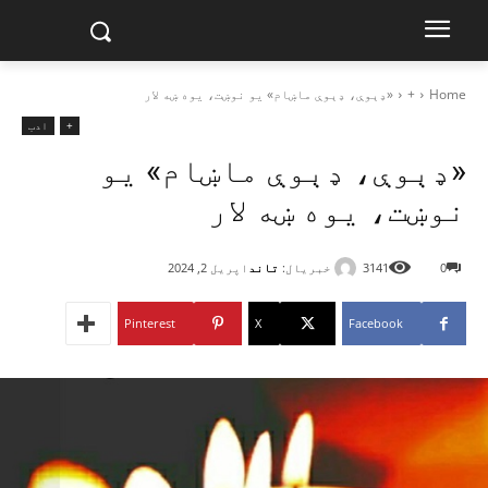
Home
+
«ډېوې، ډېوې ماښام» یو نوښت، یوه ښه لار
+
ادب
«ډېوې، ډېوې ماښام» یو
نوښت، یوه ښه لار
خبریال:
تاند
0
3141
اپریل 2, 2024
Pinterest
X
Facebook