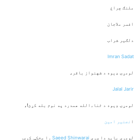
ملنګ چراغ
افسر ملاجان
دلګیر شراب
Imran Sadat
لومړۍ ډيوه د شهنواز باقر،
Jalal Jarir
لومړۍ ډېوه د ثناءالله همدرد په نوم بله کړئ!،
ا
نجنير امين
لومړی بايد دا سړی
Saeed Shinwarai
را مخکې کړی.