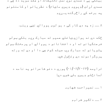
بېلگې یې د همدې نوي نسل تخلیقات او هغه سویه ده چې د
همدې لړلۍ (ډیوې، ډیوې ماښام) د نظریاتو او کامنتونو
په برخه کې راڅرگندېـږي،
۸ ــ زه په دې کار کې د یو لوی یووالي نښې وینم.
ځکه دې نه یوازې ښاغلي همیم ته مبارک وي، بلکې ټولو
فرهنگیانو ته او د افغانانو د یووالي او پرمختگ ټولو
پلویانو ته مبارک وي. هیله کوم چې دا او دې ته ورته
پروگرامونه دې وغځول شي.
تراوسه (۰۱/۰۲/۲۰۲۴) پورې د دغو شاعرانو په نامه د
لمانځلو ډیوې بلې شوې دي:
۱ ــ نصیراحمد شهاب،
۲ ــ دلګیر شراب،