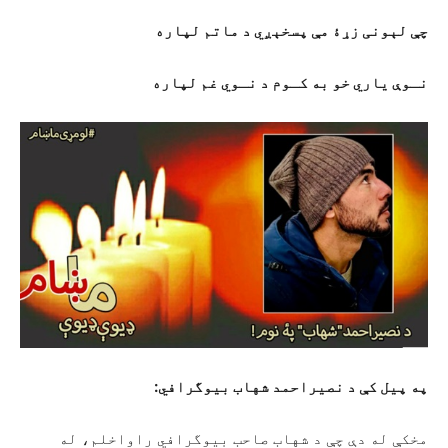
چې لېونی زړۀ مې پسخېږي د ماتم لپاره
نـوې یاري خو به کـوم د نـوي غم لپاره
په پیل کې د نصیراحمد شهاب بیوگرافي:
مخکې له دې چې د شهاب صاحب بیوگرافي راواخلم، له