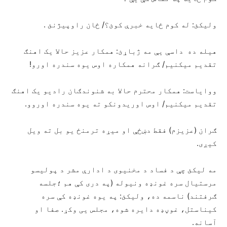
ولیکئ: له کوم ځایه خبرې کوئ؟/ ځان راوپیژنئ .
هیله ده داسې یې مه ژباړئ: همکار عزیز حالا یک اهنګ
تقدیم میکنیم/ ګرانه همکاره اوس یوه سندره اورو!
ووایاست: همکار محترم حالا به شنوندګان رادیو یک اهنګ
تقدیم میکنیم/ اوس اوریدونکو ته یوه سندره اوروو.
ګران (عزیزم) فقط دښځې او میړه ترمنځ یو بل ته ویل
کیږی.
مه لیکئ چې د فساد د مخنیوی د ادارې مشر د پولیسو
مرستیال سره غونډه ونیوله (په دری کې هم ؛جلسه
ګرفتند) ناسمه ده، ولیکئ: په یوه غونډه کې سره
کیناستل، غوڼډه دایره شوه، مجلس یی وکړ. صفا او
آسانه.