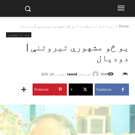
Home
ادب
ژبه او لیکدود
یو څو مشهورې تیروتنې | دودیال
ژبه او لیکدود
یو څو مشهورې تیروتنې |
دودیال
خبریال:
taand
3
3540
اکتوبر 24, 2020
Pinterest
X
Facebook