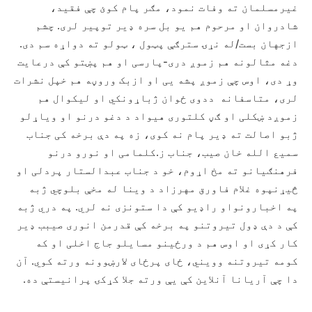
غیرمسلمان ته وفات نمود، مګر پام کوئ چې فقید،
شادروان او مرحوم هم یو بل سره ډیر توپیر لری. چشم
ازجهان بست/له نړۍ سترګې پټول ، ټولو ته دواړه سم دی.
دغه مثالونه هم زموږ دری-پارسی او هم پښتو کې درعایت
وړ دی، اوس چې زموږ پشه یی او ازبک وروڼه هم خپل نشرات
لری، متاسفانه ددوی ځوان ژباړونکي او لیکوال هم
زموږد ښکلی او ګڼ کلتوری هیواد د دغو درنو او ویاړلو
ژبو اصالت ته ډیر پام نه کوی، زه په دې برخه کی جناب
سمیع الله خان صیب، جناب ز.کلمامی او نورو درنو
فرهنګیانو ته مخ اړوم، خو د جناب عبدالستار پردلی او
څیړنپوه غلام فاورق مهرزاد د وینا له مخې بلوچي ژبه
په اخبارونواو راډیو کې دا ستونزی نه لري. په دري ژبه
کې د دې ډول تیروتنو په برخه کې قدرمن انوری صیبب ډیر
کار کړی او اوس هم د ورځینو مسایلو جاج اخلی او که
کومه تیروتنه وویني، ځای پرځای لارښوونه ورته کوي. آن
دا چې آریانا آنلاین کې یې ورته جلا کړکۍ پرانیستې ده.