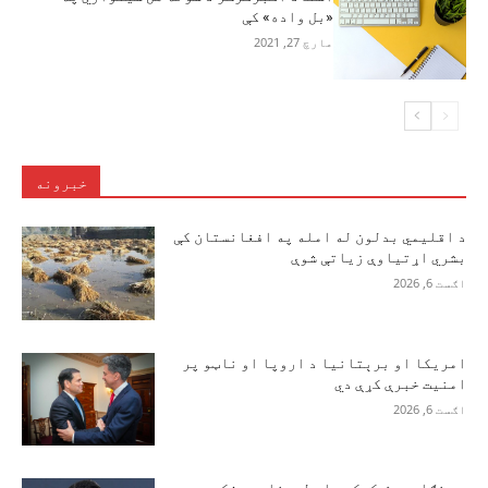
«بل واده» کې
مارچ 27, 2021
خبرونه
د اقلیمي بدلون له امله په افغانستان کې
بشري اړتیاوې زیاتې شوې
اګست 6, 2026
امریکا او برېتانیا د اروپا او ناټو پر
امنیت خبرې کړې دي
اګست 6, 2026