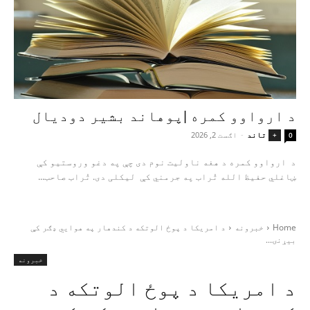
د ارواوو کمره |پوهاند بشیر دودیال
تاند
-
اګست 2, 2026
+
0
د ارواوو کمره د هغه ناولیت نوم دی چې په دغو وروستیو کې
ښاغلي حفیظ الله تُراب په جرمني کې لیکلی دی. تُراب صاحب...