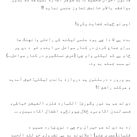
موافقه بالای خانمش تجاوز جنسی نماید !!
اوس نو ځپله قضاوت وکړئ!
بده یې لا دا چې یوه علمی لیکنه کی راغلی و: نهنګ ها
برای جماع کردن در کنار سواحل می ایند، خو د دې پر
ځای یې که لیکلی وای چی: (غرض نسلګیری در کنار سواحل…)
نو سمه جمله به وه.
یو ورور د درملتون په دروازه باندی لیکلی: خوش آمدید
، هرکله راشئ ؟!
دې ته هم په غور وګورئ: الکټاره فلز، الفیشن خیاطی،
شمس لندن اکاډمی، ځلال ښوونځی، اطفال اکادمیسن، …
زه به دې ته هم حیران وم چې د نوي ښارد هټیو د
قلیان(عصری چلم) اعلانونه به یې نشرول، خو لله الحمد