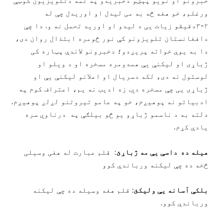
خبرونو او نویو پېښو دخبریدو په تمه دتلویزیون کوټې
ورغلم، خو هغه څه به می لیدل او اوریدل چې له
۲-۳دقیقو زیات یی د لیدو او اورید تحمل نه و. دا چې
دافغانستان تلویزونو کې نور څومره ابتذال روان دی،
دا به یوې خواته پریږدو؛ دخبرونو لاندې پټاره کی
ژباړی او لیکنې یې همدومره مسخره او د ویلو او
لوستول نه دی، لکه دسریال او اعلانو لیکنې یې او
ژباړی یی چې مسخره دي. زه ادیب نه یم، اعتراف کوم په
ادبیاتو نه پوهیږم، خو په عامو تیروتنو لږلږ پوهیږم.
دلته به د ناسمو ژباړو یو څو بیلګې په درناوي سره
یادې کړم.
هیله ده داسې یې مه ژباړئ
: قلم عبارت له هغی وسیلی
څخه ده چې لیکنه ورباندې کوو
بلکې آسانه یې ولیکئ
: قلم هغه وسیله ده چې لیکنه
ورباندې کوو.