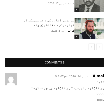
تاند
-
جون 17, 2026
+
په پښتو آثارو کې د فونیټیکس او
فونیمیکس د مغالطو څېړنه
تاند
-
مې 5, 2026
+
3 COMMENTS
Ajmal
اکتوبر 24, 2020 At 6:07 pm
لکه:
یو ناڅاپه راورسید؟ یو ناڅاپه یې چیغه کړه؟
؟؟؟؟
Reply