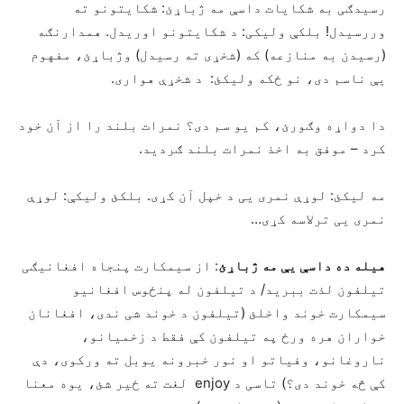
رسیدګی به شکایات داسې مه ژباړئ: شکایتونو ته
وررسیدل! بلکې ولیکی: د شکایتونو اوریدل. همدارنګه
(رسیدن به منازعه) که (شخړی ته رسیدل) وژباړئ، مفهوم
یې ناسم دی، نو ځکه ولیکئ: د شخړې هواری.
دا دواړه وګورئ، کم یو سم دی؟ نمرات بلند را از آن خود
کرد – موفق به اخذ نمرات بلند ګردید.
مه لیکئ: لوړې نمری یی د خپل آن کړی. بلکئ ولیکې: لوړې
نمری یی ترلاسه کړی…
هیله ده داسې یې مه ژباړئ
: از سیمکارت پنجاه افغانیګی
تیلفون لذت ببرید/ د تیلفون له پنځوس افغانیو
سیمکارت خوند واخلئ (تیلفون د خوند شی ندی، افغانان
خواران هره ورځ په تیلفون کې فقط د زخمیانو،
ناروغانو، وفیاتو او نور خبرونه یوبل ته ورکوی، دې
کې څه خوند دی؟) تاسی د enjoy لغت ته ځیر شئ، یوه معنا