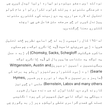
نودلته اوس دهغو میتودونو لپاره اړتیا لیدل کیږي چی
د فرهنګی متنونو د پرتله کولو، تکرارولو او عام کولو
تحلیل ته لاره هواروي. په دې زمینه کې، کلتوري متنونه
پیژندل کیږی تر څو هرهغه متن شامل شی چې اوچته
کلتوري معنا څرګندوي.
له۱۹۵۰ کال راهیسی، ژبه له څو اساسي نظریو څخه تحلیل
شوې: د ژبې جوړښتي خاصیت (په ځانګړي توګه، چومسکي،
ساکس، شیګلوف Chomsky, Sacks, Schegloff) )، ژبه د عمل
په توګه په متناسب چاپیریال کې (په ځانګړي توګه
وټګینسټین ، آسټین او سیریلWittgenstein, Austin and
Searle) او د ژبی، کلتوراو ټولنیزو اړیکو په برخه کی
(هایمز ، برنسټین ، لابوف او نورو ډیر شمیر Hymes,
Bernstein, Labov and many others) علمی او څیړنیز
کارونه کړی دي. تکنالوژی ته هم دنده سپارل شوی،
دبیلګې په توګه تاسې خپل کمپیوتر کی یوه انګلیسی
جمله کې قصدی ګرامری غلطی ولیکئ، ډیر ژر به وګورئ چی