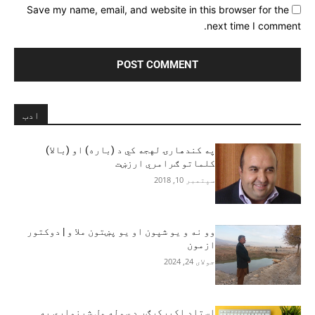
Save my name, email, and website in this browser for the
next time I comment.
ادب
په کندهارۍ لهجه کي د (باره) او (بالا)
کلماتو ګرامري ارزښت
سپتمبر 10, 2018
وو نه و یو شپون او یو پښتون ملا و | دوکتور
ازمون‎
جولای 24, 2024
استاد اکبرکرګر د سوله مل شینواري په