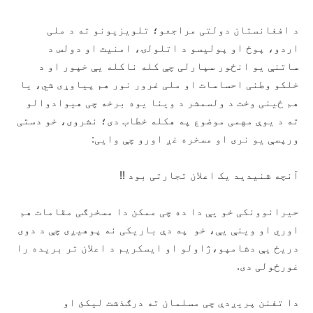
د افغانستان دولتی مراجعو؛ تلویزیونو ته د ملی
اردو، پوځ او پولیسو د اتلولۍ، امنیت او دولس د
ساتنې یو انځور سپارلی چې کله ناکله یې خپور او د
خلکو وطنی احساسات او ملی غرور نور هم پیاوړی شي، یا
هم ځینی وخت د ولسمشر د وینا یوه برخه چی هیوادوالو
ته د یوې مهمی موضوع په هکله خطاب دی؛ نشروی، خو دستی
ورپسې یو نری او مسخره غږ اورو چې وایی:
آنچه شنیدید یک اعلان تجارتی بود !!
حیرانوونکی خو یې دا ده چی ممکن دا مسخرګی مقامات هم
اوري او وینې یې، خو په دې باریکی نه پوهیږی چې د دوی
دریځ یې دشامپو،ژاولو او ایسکریم د اعلان تر بریده را
غورځولی دی.
دا تفنن پریږدې چی مسلمان ته درګذشت لیکئ او