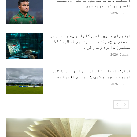
د بنګله دېش کرکټ ملي لوبغاړي، شکیب
الحسن پر کور برید شوی
اګست 6, 2026
ایف‌بي‌آی وايي، امریکایانو په یو کال کې
د مصنوعي ځیرکتیا د درغلیو له لارې ۸۹۳
میلیون ډالره زیان کړی
اګست 6, 2026
کرکټ:د افغانستان او ایرلنډ ترمنځ ۲مه
لوبه سبا جمعه کېږي؛ لومړۍ لغوه شوه
اګست 6, 2026