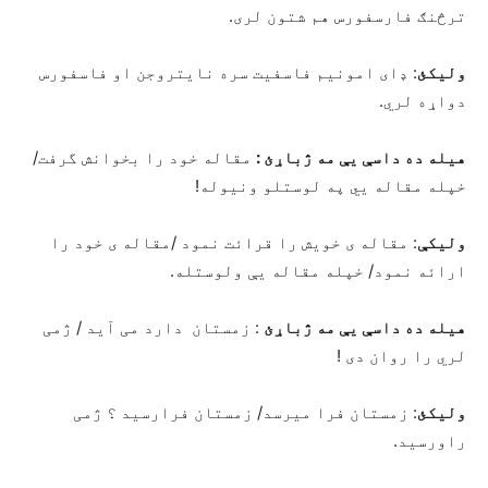
ترڅنګ فارسفورس هم شتون لری.
ولیکئ
: ډای امونیم فاسفیت سره نایتروجن او فاسفورس
دواړه لري.
هیله ده داسې یې مه ژباړئ
:
مقاله خود را بخوانش گرفت/
خپله مقاله یي په لوستلو ونیوله!
ولیکې
: مقاله ی خویش را قرائت نمود /مقاله ی خود را
ارائه نمود/ خپله مقاله یې ولوستله.
هیله ده داسې یې مه ژباړئ
: زمستان دارد می آید / ژمی
لري را روان دی !
ولیکئ
: زمستان فرا میرسد/ زمستان فرارسید ؟ ژمی
راورسید.