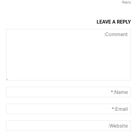
Reply
LEAVE A REPLY
Comment:
me:*
ail:*
ite: