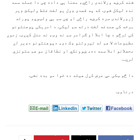
شنه کرښه ورلاندی راځي، معنا یې داده چی دا جمله سمه
نده لیکل شوی. که په قصدی ډول یو لغت غلط ولیکئ ډیر
ژرورلاندی سره کرښه راځی او چی سم یې ولټوې، پورته
برخه کی همدغه لغت درته سم لیکی. د امریکی پوهنتونو
کی ترڅو د چا املا او ګرامر سم نه وی، نه منل کیږی. زموږ
مطبوعات لا هم له تیروتنو ډک دی، دپوهنتونو دډیر لږ
محصلانو املا سمه ده، ښوونکي او نطاقان مو هم ستونزې
لري…
دا څو ټکی مې عرض کړل هیله ده خوا مو بده نشی.
درناوی.
E-mail
LinkedIn
Twitter
Facebook