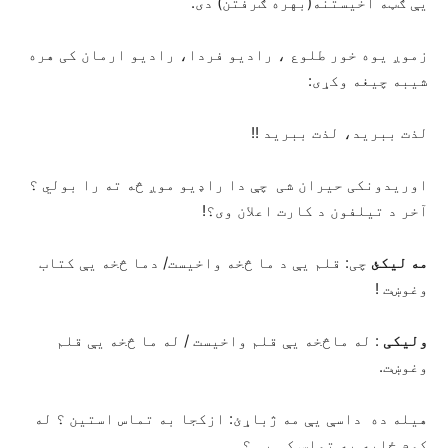
یې ګټه اخیستنه(بهره ګرفتن) دی.
زموږ یوه خور طلوع ، رادیو فردا، رادیو ارمان کی هره
شیبه چیغه وکړی:
لذت ببرید، لذت ببرید !!
اوریدونکی حیران شی چې دا راډیو موږ څه ته را بولي ؟
آخر د تیلفون د کارت اعلان وی؟!
مه لیکئ
چی: قلم یې د ما څخه واخیست/ دما څخه یې کتاب
وغوښت !
ولیکی
: له ماڅخه یې قلم واخیست / له ما څخه یې قلم
وغوښت.
هیله ده داسې یې مه ژباړئ: ازکجا به تماس استین ؟ له
کوم ځایه په تماس کې یې ؟