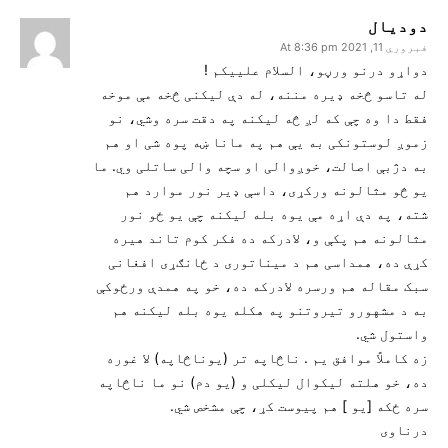
دودیال
فبروري 11, 2021 At 8:36 pm
دواړو درنو ورڼو، السلام علییکم !
له تاسو څخه ډیره مننه، له دې لیکنی څخه مې موخه
فقط دا وه چې که لږ څه لیکنه په دقت سره وشي، نو
زموږ لوستونکی به یې هم په مانا ښه پوه شی او هم
به دژبې اصالت، خوږوالی او سچه والی ساتلی وي. ما
یو څو مثالونه ورکړی، داسې ډیر نور موارد هم
شته، په دې اړه مې یوه بله لیکنه چې یو ځو نور
مثالونه هم پکې و، لادرکه ده فکر کوم تاند هیره
کړې ده، همداسی هم د میناتوری د ځانګړی افغانی
سبک مقاله هم ورسره لادرکه ده، خو په همدې ورځوکې
به د مشهورو تیروتنو په هکله یوه بله لیکنه هم
واستول شي.
زه کاملاً موافق یم . ناڅاپه تر (یوناڅاپه) لا غوره
ده، خو هلته لیکوال لیکلی و (یو دم) نو ما ناڅاپه
سره ځکه [یو ] هم پیوست کړ، چې مشخص شي.
درناوی