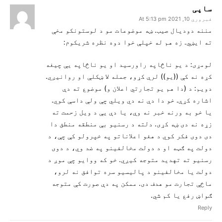
ساپی
فبروري 10, 2021 At 5:13 pm
مننه دودیال صیب. ښه موضوعات مو د لوستونکو مخې
ته ایښي. زه هم له خپلې خوا دوه نظره شریکوم:
لومړی: د یو ناڅاپه راورسید او یو ناڅاپه یې چیغه
کړه نه کې ((یو)) لرې کړو، جمله لا ښکلې او روانیږي.
دویم: د (دا هم یو تجارتي اعلان و) موضوع ته دې
اشاره کړې. خو دا دې نه دي ویلي چې ولې داسې کوي.
یا خو به ورنه خبر نه وې، یا دې یې د ویل زحمت ته
زړه نه دی ښه کړی. دلته د رسنیو بې منطقه منطق دا
دی دوی فکر کوي د هغو اعلاناتو په خپرولو کې چې، د
دولت په ګټه او د دولت مخالفینو په ضد وي، د دوی
رسنیو ته تهدید متوجه کیږي. خو که ووایو چې موږ د
دولت یا مخالفینو د پالیسیو سره توافق نه لرو،
ماځې تجارت مو هدف دی. ممکن په دې صورت کې متوجه
ګواښ رفع یا کم شي.
Reply