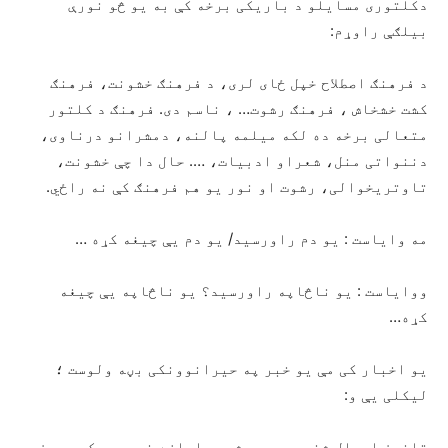
دکلتوری مسایلو د باریکی برخه کې به یو څو نورې
بیلګې راوړم:
د فرهنګ اصطلاح خپل ځای لری، د فرهنګ خشونت، فرهنګ
کشت خشخاش ، فرهنګ رشوت… ، ناسم دی. فرهنګ د کلتور
متعالی برخه ده لکه میلمه پالنه، دمشرانو درناوی،
دننواتی منل، شعراو ادبیات، …. حال دا چې خشونت،
تاوتریخوالی، رشوت او نور یو هم فرهنګ کې نه راځي.
مه وایاست : یو دم راورسید/ یو دم یې چیغه کړه …
ووایاست : یو ناڅاپه راورسید؟ یو ناڅاپه یې چیغه
کړه…
یو اخبار کی مې یو خبر په حیرانوونکی بڼه ولوست ؛
لیکلی یې و:
قانون احوال شخصیه … به شوهر اجازه نمیدهد که بدون