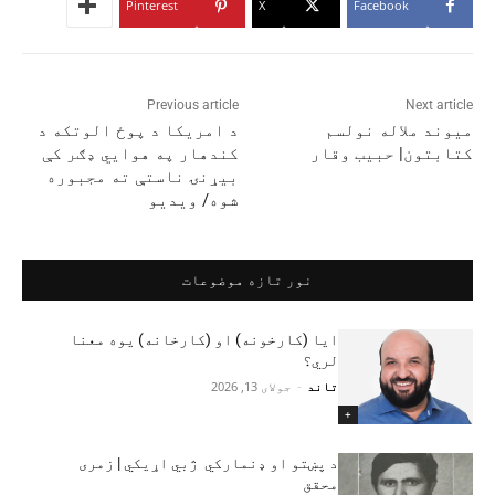
Pinterest
X
Facebook
Previous article
Next article
ميوند ملاله نولسم
د امریکا د پوځ الوتکه د
کتابتون| حبیب وقار
کندهار په هوايي ډګر کې
بیړنۍ ناستې ته مجبوره
شوه/ ویدیو
نور تازه موضوعات
ایا (کارخونه) او (کارخانه) یوه معنا
لري؟
تاند
-
جولای 13, 2026
+
د پښتو او ډنمارکي ژبي اړیکي | زمری
محقق