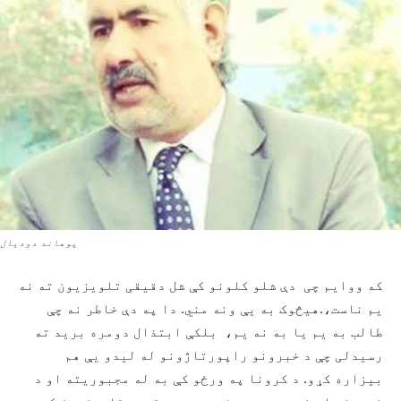
پوهاند دودیال
که ووایم چی دې شلو کلونو کې شل دقیقی تلویزیون ته نه
یم ناست،.هیڅوک به یې ونه مني. دا په دې خاطر نه چې
طالب به یم یا به نه یم، بلکې ابتذال دومره برید ته
رسیدلی چې د خبرونو راپورتاژونو له لیدو یې هم
بیزاره کړو. د کرونا په ورځو کې به له مجبوریته او د