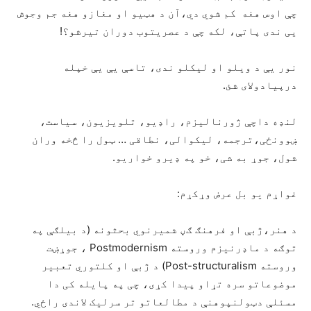
چې اوس هغه کم شوي دي،آن د هټیو او مغازو هغه جم وجوش
یی ندی پاتې، لکه چې د عصریتوب دوران تیرشو؟!
نور یې د ویلو او لیکلو ندی، تاسې یې یې خپله
درپیادولای شئ.
لنډه داچې ژورنالیزم، راډیو، تلویزیون، سیاست،
ښوونځی،ترجمه، لیکوالی، نطاقی … ټول را څخه وران
شول، جوړ به شی، خو په ډیرو خواریو.
غواړم یو بل عرض وړکړم:
د هنر،ژبې او فرهنګ ګڼ شمیرنوي بحثونه (د بیلګې په
توګه د ماډرنیزم وروسته Postmodernism ، جوړښت
وروسته Post-structuralism) د ژبې او کلتوري تعبیر
موضوعاتو سره تړاو پیدا کړی، چی په پایله کی دا
مسئلې دټولنپوهنې د مطالعاتو تر سرلیک لاندی راځي.