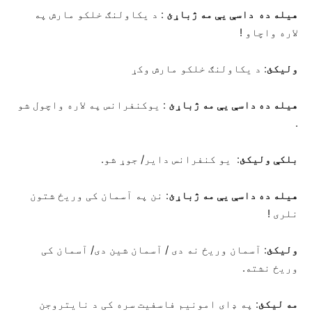
هیله ده داسې یې مه ژباړئ
: د یکاولنګ خلکو مارش په
لاره واچاو !
ولیکئ
: د یکاولنګ خلکو مارش وکړ
هیله ده داسې یې مه ژباړئ
: یوکنفرانس په لاره واچول شو
.
بلکې ولیکئ
: یو کنفرانس دایر/ جوړ شو.
هیله ده داسې یې مه ژباړئ
: نن په آسمان کی وریځ شتون
نلری !
ولیکئ
: آسمان وریځ نه دی / آسمان شین دی/ آسمان کی
وریځ نشته.
مه لیکئ
: په ډای امونیم فاسفیت سره کی د نایتروجن