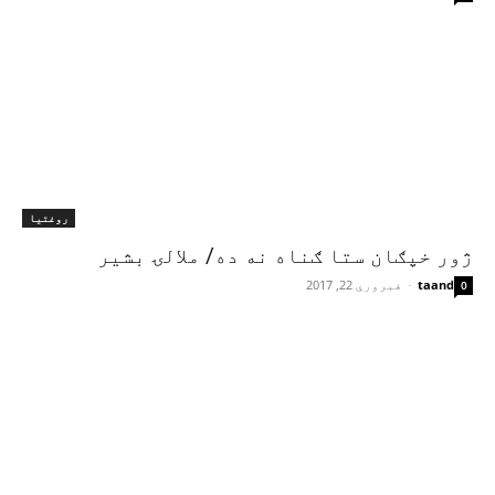
روغتیا
ژور خپګان ستا ګناه نه ده/ ملالۍ بشیر
taand
-
فبروري 22, 2017
0