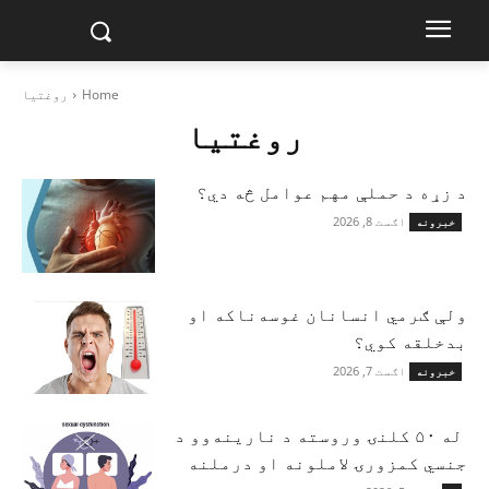
Home
روغتیا
روغتیا
د زړه د حملې مهم عوامل څه دي؟
اګست 8, 2026
خبرونه
ولې ګرمي انسانان غوسه‌ناکه او
بدخلقه کوي؟
اګست 7, 2026
خبرونه
له ۵۰ کلنۍ وروسته د نارینه‌وو د
جنسي کمزورۍ لاملونه او درملنه