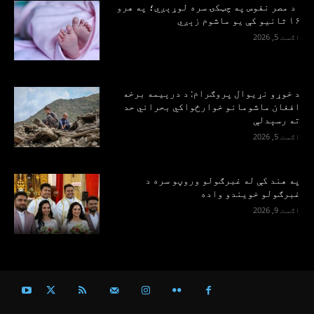
د مصر نفوس په چټکۍ سره لوړېږي؛ په هرو
۱۶ ثانیو کې یو ماشوم زېږي
اګست 5, 2026
د خوړو نړیوال پروګرام: د درېیمه برخه
افغان ماشومانو خوارځواکي بحراني حد
ته رسېدلې
اګست 5, 2026
په هند کې له غبرګولو وروڼو سره د
غبرګولو خویندو واده
اګست 9, 2026