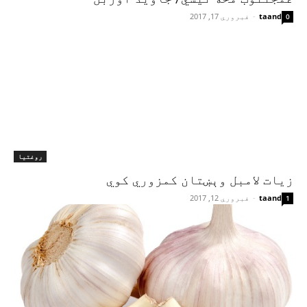
taand
-
فبروري 17, 2017
0
روغتیا
زیات لامبل وېښتان کمزوري کوي
taand
-
فبروري 12, 2017
1