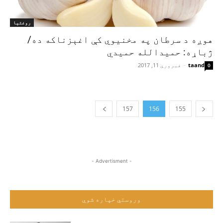
روغتیا
هوږه د سرطان په مخنیوي کې اغېزناکه ده/
ژباړه: حمیدالله حمیدي
taand
-
فبروري 11, 2017
0
157
156
155
- Advertisment -
وروستي خپاره شوي