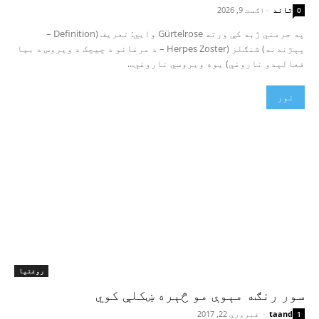
تاند
-
اګست 9, 2026
0
په جرمني ژبه کې ورته Gürtelrose وایي: تعریف (Definition –
پېژندنه) شنګلز (Herpes Zoster – د مرغانو د چیچک د ویروس د بیا
فعالېدو ناروغي) یوه ویروسي ناروغي...
نور
روغتیا
سور رنګه مېوې مو څېره ښکلې کوي
taand
-
فبروري 22, 2017
1