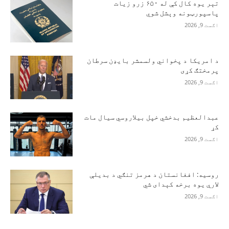
تېر یوه کال کې له ۶۵۰ زرو زیات
پاسپورټونه وېشل شوي
اګست 9, 2026
د امریکا د پخواني ولسمشر بایډن سرطان
پرمختګ کړی
اګست 9, 2026
عبدالعظیم بدخشي خپل بیلاروسي سیال مات
کړ
اګست 9, 2026
روسیه: افغانستان د هرمز تنګي د بدیلې
لارې یوه برخه کېدای شي
اګست 9, 2026