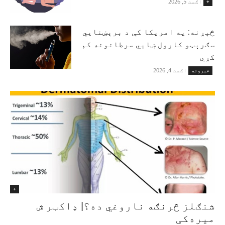
اګست 5, 2026
+
څېړنه: په امریکا کې د برېښنايي
سګرېټو کارول ښايي سرطانونه کم
کړي
اګست 4, 2026
خبرونه
+
شنګلز څرنګه ناروغي ده؟| ډاکټر ش
میره‌کی