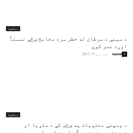
روغتیا
د سینې د سرطان له خطر سره مخامخ ښځې نسبتاً
اوږد عمر کوي
taand
-
فبروري 17, 2017
0
روغتیا
د وسپنې محتويات په ښځو كې د ستړيا او
غمجنتوب مخه نيسي/ جاويد اوربل