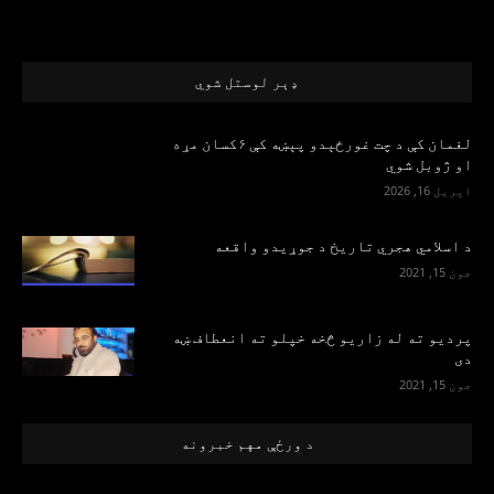
ډېر لوستل شوي
لغمان کې د چت غورځېدو پېښه کې ۶کسان مړه
او ژوبل شوي
اپریل 16, 2026
د اسلامي هجري تاریخ د جوړیدو واقعه
جون 15, 2021
پرديو ته له زاريو څخه خپلو ته انعطاف ښه
دی
جون 15, 2021
د ورځې مهم خبرونه