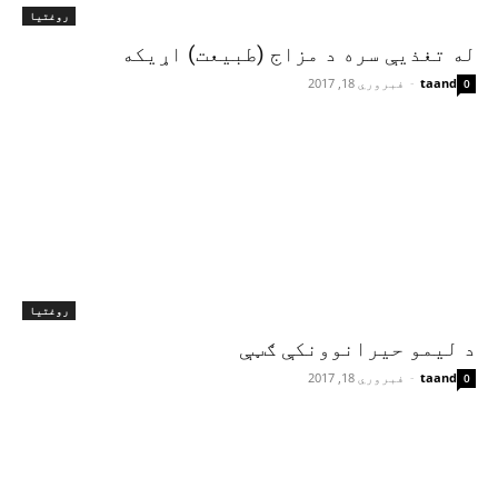
روغتیا
له تغذیې سره د مزاج (طبیعت) اړیکه
taand
-
فبروري 18, 2017
0
روغتیا
د لیمو حیرانوونکې ګټې
taand
-
فبروري 18, 2017
0