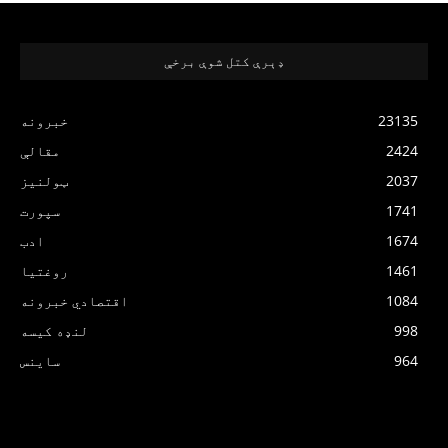
ډېرې کتل شوې برخې
23135
خبرونه
2424
مقالې
2037
ټولنیز
1741
سپورت
1674
ادب
1461
روغتیا
1084
اقتصادي خبرونه
998
لنډه کیسه
964
ساینس