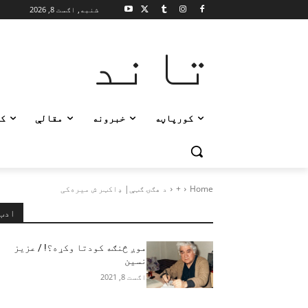
شنبه, اګست 8, 2026
تاند
کورپاڼه
خبرونه
مقالې
ک
Home
+
د هګۍ ګټې| ډاکټر ش میره‌کی
ادب
موږ څنګه کودتا وکړه؟! / عزیز
نسین
اګست 8, 2021