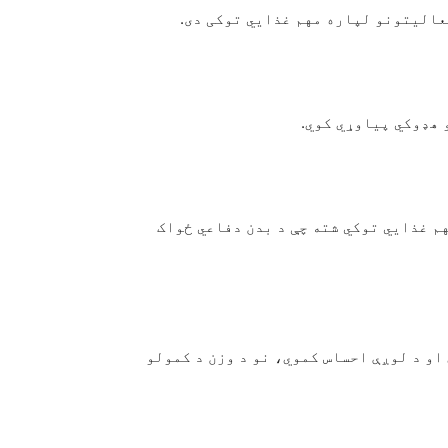
Vitamin A، Vitamin B12، S او نور مهم غذایي توکي شته چې د بدن دفاعي ځواک
او د لوږې احساس کموي، نو د وزن د کمولو