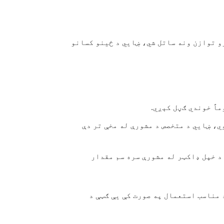
و توازن ونه ساتل شي، ښایي د ځینو کسانو
ي، ښایي د متخصص د مشورې له مخې تر دې
د خپل ډاکټر له مشورې سره سم مقدار
 مناسب استعمال په صورت کې یې ګټې د