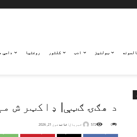
المونه
ټولنیز
ادب
کلتور
روغتیا
داسې ه
د هګۍ ګټې| ډاکټر ش می
خبریال:
تاند
0
572
جون 21, 2026