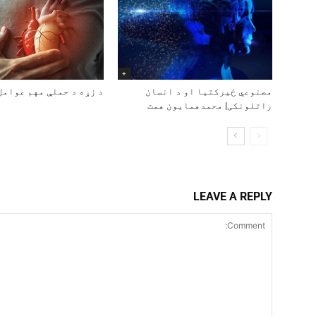
+
مصنوعي ځیرکتیا او د انسان
د زړه د حملې مهم عوامل
راتلونکی| محمدهمایون همت
LEAVE A REPLY