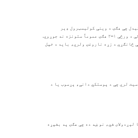
داسې ګڼل کېدل چې هګۍ د وینې کولېسټرول ډېر
زیاتوي، خو اوسني څېړنې ښيي چې په ډېری روغو خلکو کې د ورځې ۱–۲ هګۍ عموماً ستونزه نه جوړوي.
ې ځانګړې د زړه ناروغۍ ولري، باید د خپل
یت لري چې د پوستکي دانې، پړسوب یا د
پخه هګۍ کله ناکله د Salmonella بکتریا لېږدولای شي، نو ښه ده چې هګۍ په بشپړه