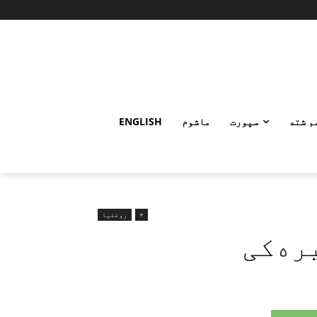
م شته
سپورت
ماشوم
ENGLISH
+
روغتیا
ره‌کی