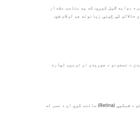
ره بډایه ګڼل کېږي. که په مناسب مقدار
حالاتو کې ځینې زیانونه هم لرلای شي.
بدن د نسجونو د جوړېدو او ترمیم لپاره
هګۍ د Lutein او Zeaxanthin په نوم مواد لري چې د سترګو د شبکیې (Retina) ساتنه کوي او د عمر له