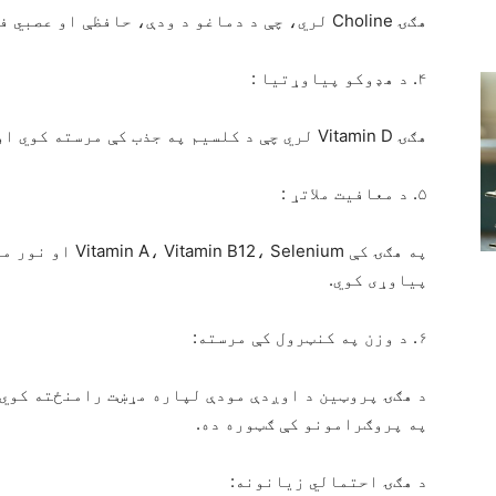
هګۍ Choline لري، چې د دماغو د ودې، حافظې او عصبي فعالیتونو لپاره مهم غذایي توکی دی.
۴. د هډوکو پیاوړتیا :
هګۍ Vitamin D لري چې د کلسیم په جذب کې مرسته کوي او هډوکي پیاوړي کوي.
۵. د معافیت ملاتړ :
په هګۍ کې elenium
پیاوړی کوي.
۶. د وزن په کنټرول کې مرسته:
د هګۍ پروټین د اوږدې مودې لپاره مړښت رامنځته کوي 
په پروګرامونو کې ګټوره ده.
د هګۍ احتمالي زیانونه: