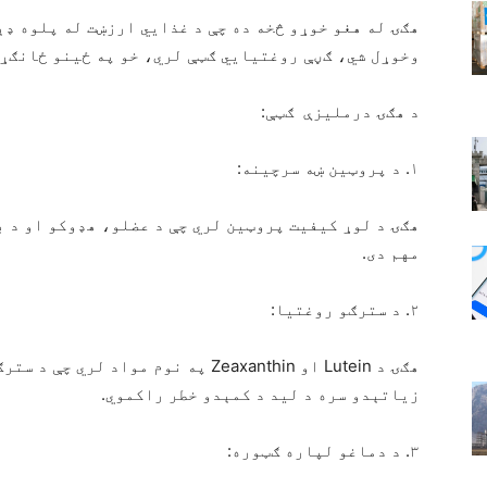
هګۍ له هغو خوړو څخه ده چې د غذایي ارزښت له پلوه ډې
وخوړل شي، ګڼې روغتیایي ګټې لري، خو په ځینو ځانګړو 
د هګۍ درملیزې ګټې:
۱. د پروټین ښه سرچینه:
هګۍ د لوړ کیفیت پروټین لري چې د عضلو، هډوکو او د 
مهم دی.
۲. د سترګو روغتیا:
زیاتېدو سره د لید د کمېدو خطر راکموي.
۳. د دماغو لپاره ګټوره: