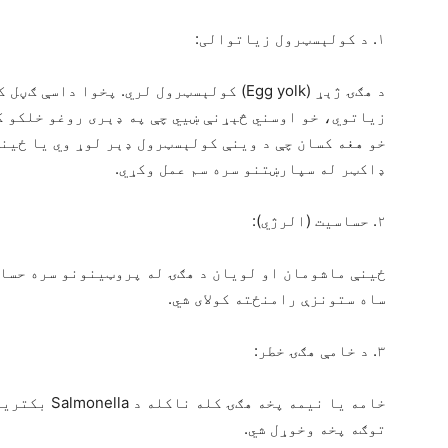
۱. د کولېسټرول زیاتوالی:
د هګۍ ژېړ (Egg yolk) کولېسټرول لري. پخوا 
خو هغه کسان چې د وینې کولېسټرول ډېر لوړ وي یا ځین
ډاکټر له سپارښتنو سره سم عمل وکړي.
۲. حساسیت (الرژي):
ځینې ماشومان او لویان د هګۍ له پروټینونو سره حساس
ساه ستونزې رامنځته کولای شي.
۳. د خامې هګۍ خطر:
خامه یا نیمه 
توګه پخه وخوړل شي.