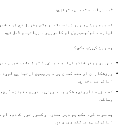
۴. د زیات استعمال ستونزې:
که هره ورځ په ډېر زیات مقدار هګۍ وخوړل شي او د خوړ
لپاره د کولېسټرول او کالوریو د زیاتېدو لامل شي.
په ورځ کې څو هګۍ؟
د ډېری روغو خلکو لپاره د ورځې ۱ تر ۲ هګیو خوړل عموماً خوندي ګڼل کېږي.
ورزشکاران او هغه کسان چې د پروټین اړتیا یې لوړه و
زیاتې هم وخوري.
که د زړه ناروغي، شکر یا د وینې د غوړو ستونزه لرئ، 
وټاکئ.
په ټوله کې، هګۍ یو ډېر مغذي او ګټور خوراک دی، او د
زیانونو په پرتله ډېرې دي.