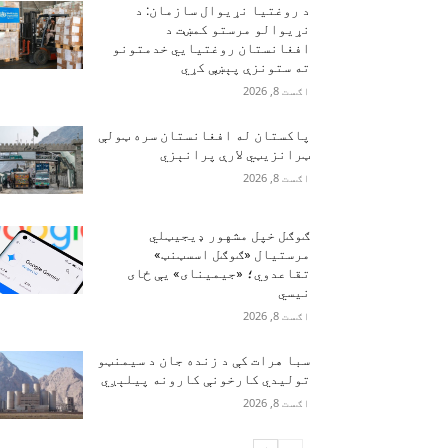
د روغتیا نړیوال سازمان: د
نړیوالو مرستو کمښت د
افغانستان روغتیايي خدمتونو
ته ستونزې پېښې کړي
اګست 8, 2026
پاکستان له افغانستان سره ټولې
ټرانزیټي لارې پرانېزي
اګست 8, 2026
ګوګل خپل مشهور ډیجیټلي
مرستیال «ګوګل اسسټنټ»
تقاعدوي؛ «جیمینای» یې ځای
نیسي
اګست 8, 2026
سبا هرات کې د زنده جان د سیمنټو
تولیدي کارخونې کارونه پیلېږي
اګست 8, 2026