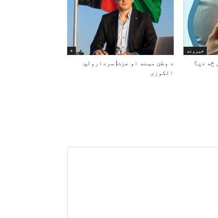
خبرونه
+
 څه دي؟
د وطن مینه او عزت| سردارولي
الکوزی