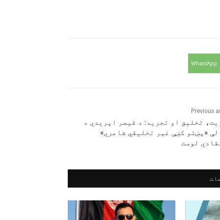
WhatsApp
Previous ar
ت، تخلیق او تجرید: د قیصر اپریدي د
لې «پښتو کښې غېر تخلیقي شاعري»
قادي لوست
ات