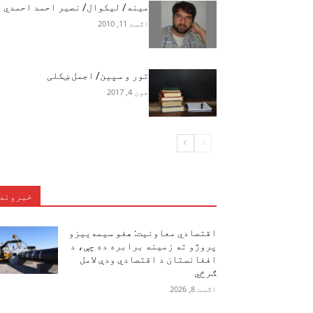
مينه/ لیکوال/ نصیر احمد احمدي
اګست 11, 2010
تور و سپين/ اجمل ښکلی
جون 4, 2017
خبرونه
اقتصادي معاونیت: هغو سیمه‌ییزو
پروژو ته زمینه برابره ده چې، د
افغانستان د اقتصادي ودې لامل
ګرځي
اګست 8, 2026