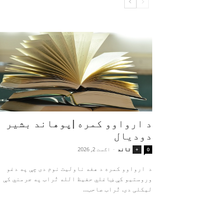
د ارواوو کمره |پوهاند بشیر
دودیال
تاند
-
اګست 2, 2026
+
0
د ارواوو کمره د هغه ناولیت نوم دی چې په دغو
وروستیو کې ښاغلي حفیظ الله تُراب په جرمني کې
لیکلی دی. تُراب صاحب...