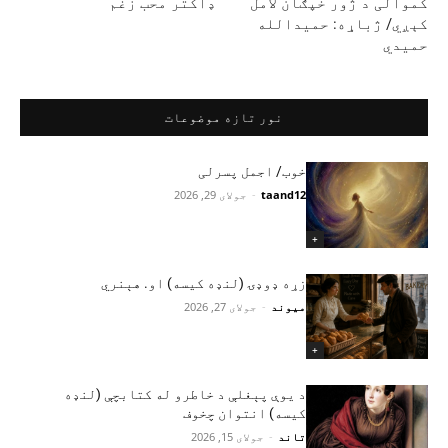
کموالی د ژور خپګان لامل
ډاکتر محب زغم
کېږي/ ژباړه: حمیدالله
حمیدي
نور تازه موضوعات
خوب/ اجمل پسرلی
taand12
-
جولای 29, 2026
+
زړه ډوډۍ (لنډه کیسه) او. هېنري
میوند
-
جولای 27, 2026
+
د یوې پېغلې د خاطرو له کتابچې (لنډه
کیسه) انتوان چخوف
تاند
-
جولای 15, 2026