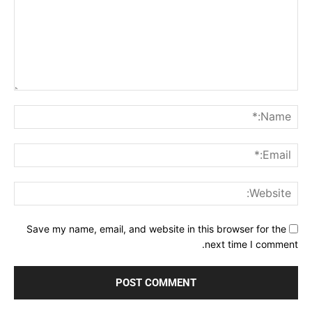
Comment:
me:*
ail:*
ite:
Save my name, email, and website in this browser for the
next time I comment.