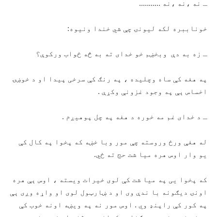
ـ نه ،نه ،نه ………..
خوناببره لکه لیونۍ چې شي خندا ونیوه:
ـ زه به دې وبخښم خو خدای ته به څه ځواب ورکوې؟
په هغه کې ساه وچلیده ، په رنګ کې سرخی پیدا او د خوښۍ
اخساس ېې په وجود غزونې وکړې .
ـ د خدای غم مه خوره د هغه په چل پوهیږم .
له هغې ورځ وروسته چې مور وبا خښه که پخوا په کال کې
یو وار اوس هره میا شت حج ته ځي.
که پخوا یی په میا شت کې لوی خیرات ویسته ، اوس ېې هره
اونۍ دیګونه با ندې وی او د ښارټول لوی او واړه وږی ېې
په کور کې راپنډ وي . اوس مور نه په ویښه اونه خوب کې