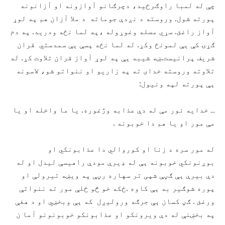
چې له لمبا راوګرځید، دچرګانو آوازونه او آزانونه
پورته شول. وروسته د نږدې جوماته د ملا آزان هم په لوړ
آواز راغئ. سړي مصله وغوړوله ،په لما نځه ودرید. په دم
ګړۍ کې ېې لمونځ وکړ. له لما نځه پسې ېې سمدستي قران
شریف پرانیست.ښه شیبه ېې په لوړ آواز قران تلاوت کړ. له
تلاوته وروسته خدای ته په زاریو او ننواتو شو، لاسونه
ېې پورته لپه ونیول:
ـ خدایه نور مې له دې عذابه وژغوره. یا ما واخله او یا
مې مور او یا هم دا خوبونه .
له مور سره د زنا او کوروالي دا عذابونکي او
بوږنونکي خوبونه ېې له ډیرې مودې راهیسې لیدل او له
دې بیرې ېې ګڼې شپی تر سهاره رڼې په ویښه تیرولې او
پوره شوګیر به ېې کاوه .ځکه خو څو ځلې مور ته ننواتې
ورغئ . ګڼ کسان ېې جرګه ورولیږل که ېې وبخښي او د هغې
په بخښنې له دې ویرونکو او عذابونکو خوبونونو آما ن