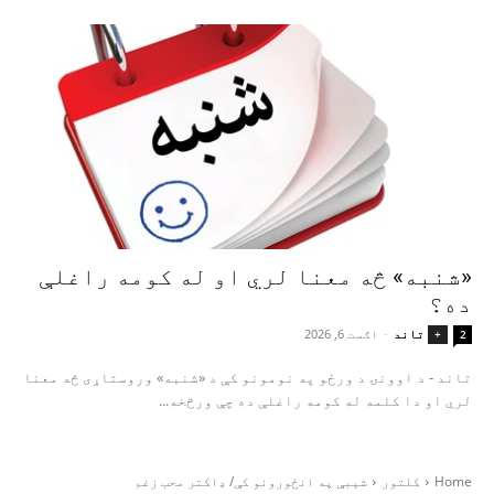
«شنبه» څه معنا لري او له کومه راغلې
ده؟
تاند
-
اګست 6, 2026
+
2
تاند - د اوونۍ د ورځو په نومونو کې د «شنبه» وروستاړی څه معنا
لري او دا کلمه له کومه راغلې ده چې ورڅخه...