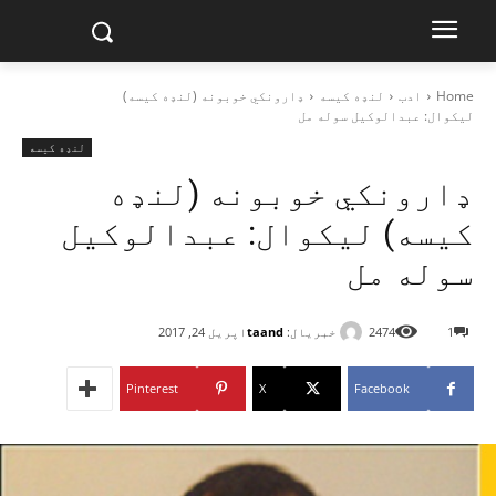
Home
ادب
لنډه کیسه
ډارونکي خوبونه (لنډه کیسه)
لیکوال: عبدالوکیل سوله مل
لنډه کیسه
ډارونکي خوبونه (لنډه
کیسه) لیکوال: عبدالوکیل
سوله مل
خبریال:
taand
1
2474
اپریل 24, 2017
Pinterest
X
Facebook