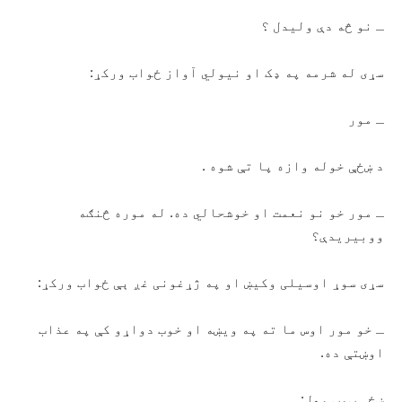
ـ نو څه دې ولیدل ؟
سړی له شرمه په ډک او نیولي آواز ځواب ورکړ:
ـ مور
د ښځې خوله وازه پا تې شوه .
ـ مور خو نو نعمت او خوشحالي ده. له موره څنګه
ووبیریدې؟
سړی سوړ اوسیلی وکیښ او په ژړغونی غږ ېې ځواب ورکړ:
ـ خو مور اوس ما ته په ویښه او خوب دواړو کې په عذاب
اوښتې ده.
ښځې ټوپ وهل: