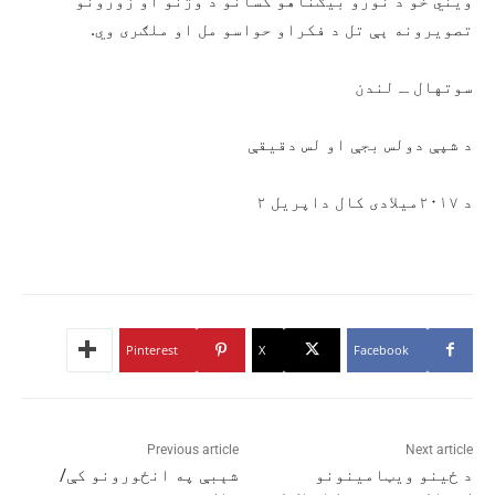
ویني خو د نورو بیګناهو کسانو د وژنو او زورونو
تصویرونه ېې تل د فکراو حواسو مل او ملګری وي.
سوتهال ـ لندن
د شپې دولس بجې او لس دقیقې
د ۲۰۱۷میلادی کال داپریل ۲
Pinterest
X
Facebook
Previous article
Next article
د ځینو ویټامینونو
شېبې په انځورونو کې/