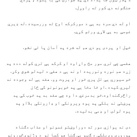
جنګونه دې کور ته راوړل.
او له دې سره به ېې د مورکرکه اوج ته وررسیده .له ډیرې
غوسې به ېې لاړې ورتو کړې.
خپل او پردی یو دې هم له شره په آمان پا تې نشو.
هغسې چې ترې مور مخ واړاوه او کرکه ېې ترې کوله دده په
زړه هم نوره ونوریده او نه ېې د هغې د لیدلو شوق وکړ.
خو سیورې ېې تل پرې خور او پروت وو. هغه ېې له وجوده نه
لیرې کیده .او خا مخا ېې په خوبونونو کې ځان
راڅرګنداوه.خو بدمرغي دا وه چې هغه به په خوب کې په
پرښتې نه بلکې په یوه ویرونکې او ډارونکې بلااو په
یوه لولۍ او ډمې بدلیده.
دی نه یوازې مور ته دوراوښتو غمونو او عذاب دګناه
پوروړی و،بلکې د ګڼو بې ګنا هو کسا نو د وژنو،ځورونو