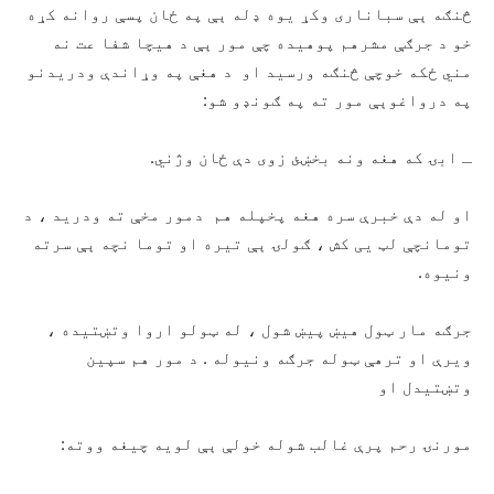
څنګه ېې سباناری وکړ یوه ډله ېې په ځان پسې روانه کړه
خو د جرګې مشرهم پوهیده چې مور ېې د هیچا شفا عت نه
مني ځکه خوچې څنګه ورسید او د هغې په وړاندې ودریدنو
په درواغوېې مور ته په ګونډو شو:
ـ ابۍ که هغه ونه بخښئ زوی دې ځان وژني.
او له دې خبرې سره هغه پخپله هم دمور مخې ته ودرید ، د
تومانچې لټ یی کش ، ګولۍ ېې تیره او توما نچه ېې سرته
ونیوه.
جرګه مار ټول هیښ پیښ شول ، له ټولو اروا وتښتیده ،
ویرې او ترهې ټوله جرګه ونیوله . د مور هم سپین
وتښتیدل او
مورنۍ رحم پرې غالب شوله خولې ېې لویه چیغه ووته: