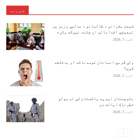
خبرونه
شیعه مشرانو د طالبانو د عدلیې وزیر پر
تبعیضي اقداماتو او چلند نیوکه وکړه
اګست 7, 2026
ولې ګرمي انسانان غوسه‌ناکه او بدخلقه
کوي؟
اګست 7, 2026
بلوچستان اوس په پاکستان کې تر ټولو
خطرناک ایالت دی
اګست 7, 2026