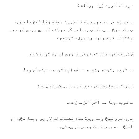
سړی ته نوره ژړا ورغله :
ـ هو زه مې له مور سره دا ډیره موده زنا کوم . او بیا
ټوله ورځ ددې عذاب په اور کې سوزم . له دې ویرې خو ډیر
وختونه تر سهاره په ویښه تیروم .
ښځې هم غوږونو ته ګوتې وروړې او په توبو شوه .
ـ توبه ،توبه ،توبه …..خدایه توبه دا څه آورم !
سړی ته مخامخ ودریده. په سر ېې لاس کیښود :
ـ توبه وبا سه اخرالزمان دئ.
سړي نور هیڅ ونه ویل: سده تشناب ته لاړ چې ولما نځي او
له ځا نه د جنا بت پیټی لیرې کړي.