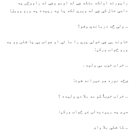
راپورته اولکه بتکه چې له اوبو وچې ته راووځی په
داسې حال کې چې له ویرې لکه پا ڼه رپیده په ورو وویل:
ـ ولې څه درباندې وشو؟
خاوند ېې چې خولې پرې را ما تې او هواس ېې پا شلی وو په
ورو ځواب ورکړ:
ـ خراب خوب مې ولید .
ښځه نوره هم حیرانه شوه:
ـ خراب خوب! کو مه بلا دې ولیده ؟
سړی په ریږدیدلی غږ ځواب ورکړ:
ـ کا شکې بلا وای