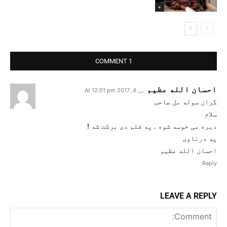
+
1 COMMENT
احسان الله عظیم
مې 4, 2017 At 12:01 pm
گران سوله مل صاحب
سلام
دیره می خوسه شوه . په قلم دی برکت شه !
په درناوی
احسان الله عظیم
Reply
LEAVE A REPLY