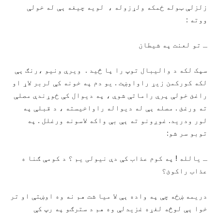
زلزلې ټوله ځمکه ولړزوله ، لویه چیغه ېې له خولې
ووته :
ـ تو لعنت په شیطان
سپک لکه د والیبال توپ را پا څید . ویرې ونیو ،رنګ ېې
لکه کورکمن زیړ راواوښت . یو دم په خونه کې لربر لاړ او
راغئ خولې پرې راماتې شوې ، په دیوال کې ځوړندې مصلې
ته ورغئ . مصله ېې له دیواله راواخیسته ، د قبلې په
لور ودرید. غوږونو ته ېې بې واکه لاسونه ورغلل . په
توبو سر شو:
ـ یالله ! په کوم عذاب کې دې نیولی یم ؟ د کومې ګنا ه
عذاب راکوئ؟
دریمه ښځه چې په واده ېې لا میا شت هم نه وه اوښتې او تر
خوا ېې لوڅه لغړه غزیدلې وه هم د سترګو په رپ کې