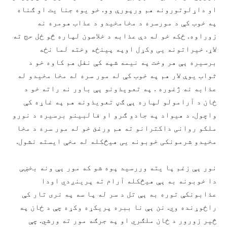
او داړلوتورونه هم ورپورې وو. خو یوه جنا یت او ګناه
په خوب کې د مورسره د مخامخیدو د عذاب هومره نه
زوراوه. ځکه خو له دې عذابه د خلاصون لپاره څو ځل حج ته
لاړ. خیراتونه یی وکړل اوپه پینځه وخته لما نځه
برسیره ېې هر وخت په نیمه شپه کې نفل هم کاوه خو د
ثواب یوې لار هم په خوب کې له مور سره له مخا مخیدو له
عذابه نه ژغوره . په تعویذونو ېې باور نه راته خو د
ځان د آرامولو لپاره ېې ګڼ تعویذونه هم په غاړه کې
واچول. د هیواد په جادو ګرو او فالبینو برسیره د نورو
ملکو روانی داکترانو ته هم ورغئ خو له مور سره د مخا
مخیدو شرمونکی خوبونه یی هیڅکله له مخې ایسته نشول.
نور ېې زغم پا یته وررسید پوه شو که مور ېې ونه بخښی
دا خوبونه به ېې هیڅکله آرام ته پرینږدي اودا
عذابونکې توره به ېې تل د سر له پا سه په نری تار کې
راځوړنده وي. نن ېې نا ببره پریکړه وکړه چې د ځان په
څیر زورور د ځان ملګري او په جرګه مور ته ورشي. چې