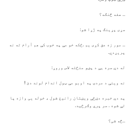
ـ هغه څنګه؟
سړی پړینګ په ژړا شو:
ـ مور زه عق کړی یم .ځکه خو مې په خوب کې هم آرام ته نه
پریږدي.
له دې سره ېې د پښو منځته لاس وروړ:
نه وینې د مردۍ په اوبو مې ټول اندام لوند دئ !
په دې خبره دښځې ویښتان رانیغ شول ، خوله یی وازه پا
تې شوه . سر پرې وګرځید.
ـڅه شی؟