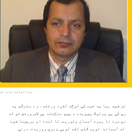
عبدالوکیل سوله مل
نن شپه بیا په خوب کې لوڅه لغړه ورغله . ، د سترګو په
رپ کې ېې پرتوګ وښوید، د پښو منځنته ېې لاس ورغئ خو له
دې سره نا ببره آسمان وغورید. تا لنده او بریښنا شوه
له آسمانه لویه ګلۍ لکه لویې ډبرې ووریده. درنې