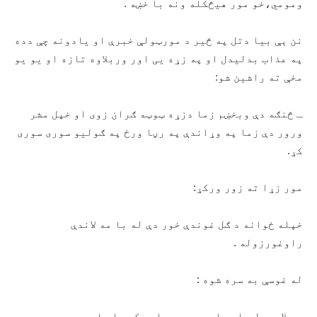
ومومي،خو مور هیڅکله ونه با خښه .
نن ېې بیا دتل په څیر د مورټولې خبرې او یادونه چې دده
په عذاب بدلیدل او په زړه یی اور وربلاوه تازه او یو یو
مخې ته راشین شو:
ـ څنګه دې وبخښم زما دزړه ټوټه ګران زوی او خپل مشر
ورور دې زما په وړاندې په رڼا ورځ په ګولیو سوری سوری
کړ.
مور زړا ته زور ورکړ:
خپله ځوانه د ګل غوندې خور دې له با مه لاندې
راوغورزوله .
له غوسې به سره شوه :
د پلار ټول جا یداد دې په جوارۍ کې با یلود ، پردي