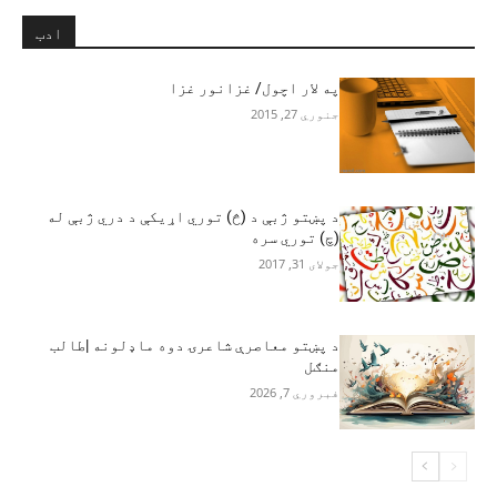
ادب
په لار اچول/ غزانور غزا
جنوري 27, 2015
د پښتو ژبې د (څ) توري اړیکې د دري ژبې له
(چ) توري سره
جولای 31, 2017
د پښتو معاصرې شاعرۍ دوه ماډلونه |طالب
منګل
فبروري 7, 2026