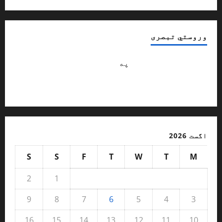
وروستي تبصری
Abdulsattar hananzai
په
څنګه کولی شو با
شخصيته ماشومان وروزو ؟ / ژباړن: محب
الله آرمل
اگست 2026
S
S
F
T
W
T
M
2
1
9
8
7
6
5
4
3
16
15
14
13
12
11
10