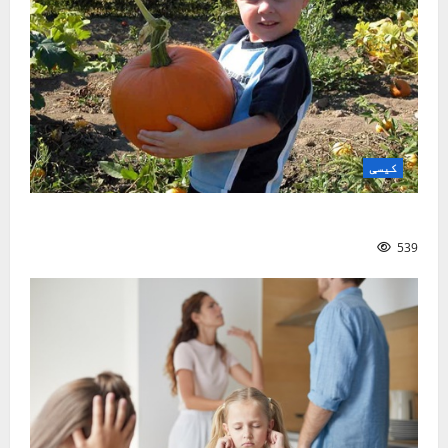
کیسې
ښه ملګری
539