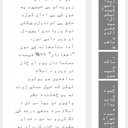
ولسي
زيږېدلو يې خوښي، په
کیسه/
لیکو
غوږ کې يې اذان کول،
ال :
حلق يې لوندول، ښکلی
سید
فخـر
نوم ورباندې ايښودل
الدی
ن
او ډېر داسې نور.
هاشم
ي
أما متاسفانه چې موږ
“افغانان” ۹۹% فيصده
د
ټاکن
مسلمانان يو، او ځان
و
کمیس
تر ډېرو د اسلام
یون
مدافعين هم بولو،
د
ليکن که خپل عملي ژوند
ځیون
ته يو ځغلنده نظر
و
کاند
واچوو نو بيا مو تل د
یدان
و
اسلام سره منفي درجه کې
میرم
نې او
تګ کړی، نه مو د خدای
خپلو
حقوق پر ځای کړي او نه
ان