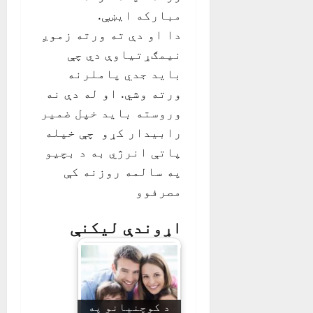
مبارکه ايښې.
دا او دې ته ورته زموږ
نيمګړتياوې دي چې
بايد جدي پاملرنه
ورته وشي. او له دې نه
وروسته بايد خپل ضمير
رابيدار کړو چې خپله
پاتې انرژي به د بچيو
په سالمه روزنه کې
مصرفوو
اړوندې لیکنې
د کوچنیانو په