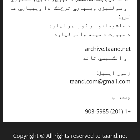
او ټولنیزې ویبپاڼې ترڅنګ دا ویبپاڼې هم
لري:
د ماشومانو او کورنیو لپاره
taand.net/pal
د سپورت د مینه والو لپاره
taand.net/sport
archive.taand.net
او انګلیسي تاند
taand.net/en
زموږ ایمیل:
taand.com@gmail.com
وټس اپ
+1 (201) 903-5985
Copyright © All rights reserved to taand.net