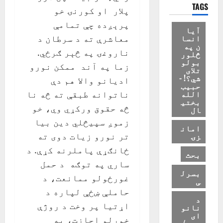
TAGS
پلار او کورنۍ خو
پرېږده چې تمامې
آیا
انسا
معاشرې ته د سرطان د
ن په
ناروغۍ په څېر ګرځي.
څلور
بولو
زما په آند ممکن نورو
تلای
شي؟! -
اديانو والا هم دې
حبیب
الله
ناتوانه طبقې ته څه نا
بختی
څه حقوق ورکړي وي، خو
ال
زموږ سپيڅلي دين بيا
امان
زۍ
تر نورو زيات دوی ته
ځانګړې پاملرنه کړې. د
بحث
ساري په توګه د حمل
بسرل
غورځولو ممانعت، د
ی
حاملې ښځې لپاره د
د
اړتيا پر وخت د روژې
نانو
ای
خوړلو اجازت، په
زوی/