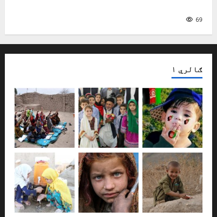
ماشومان او د لومړۍ ژبې زده‌کړه
69
ګالري ۱