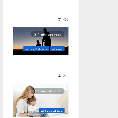
ماشوم څنګه و روزو؟|
نصیر سنګین
465
1 minute read
خبرونه
د ماشوم روزنه
د والدینو د روزنې مهم
سبکونه
219
1 minute read
د ماشوم روزنه