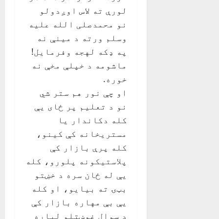
لورې ته لاس اوږدولو
نو محمدصلی الله عليه
وسلم ورته د مينې نه
په ډکه لهجه وفرمايل!
ماشومه د خپلې مخې نه
خوره.
او چې نور هم ستر شي
نو د تعليم پر ځای يې
کله دکاندار يا
مستريخانه کې کينو،
کله پرې بازار کې
پلاستيکونه پلورو، کله
يې له ځان سره د خښتو
بټۍ ته بيايو، او کله
يې بې مهاره بازار کې
د سوال غوښتلو لپاره