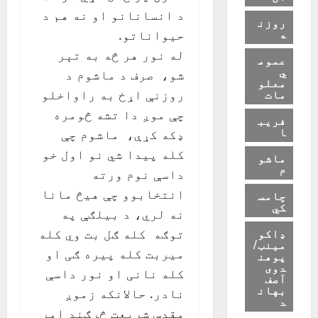
د انسانانو او نه هم د
روزن
ه
حيواناتو.
له نور هر څه به تېر
عموم
ي
شو، صرف د ماشوم د
معلو
مات
روزنې اړخ به راواخلو
چې موږ دا تشه څومره
فریب
ا
ډکه کړې، ماشوم چې
کله پيدا شي نو اول خو
ماشو
م
داسې نوم ورته
انتخابوو چې هيڅ مانا
چامس
کي
نه لري، د بيلګې په
ډاکو
توګه کله ګل بت وي کله
مینټ/
ميربت کله پيره ګی او
پوهن
دوی
کله نانی او نور داسې
آصف
بهان
نادر. حالانکه زموږ
د
مقدس شريعت څرګند امر