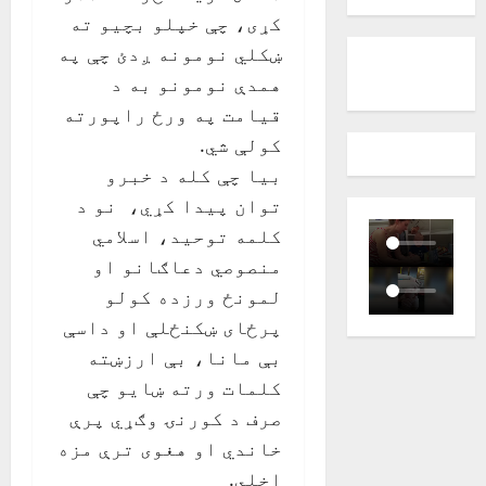
کړی، چې خپلو بچيو ته
ښکلي نومونه ږدئ چې په
همدې نومونو به د
قيامت په ورځ راپورته
کولې شي.
بيا چې کله د خبرو
توان پيدا کړي، نو د
کلمه توحيد، اسلامي
منصوصي دعاګانو او
لمونځ ورزده کولو
پرځای ښکنځلې او داسې
بې مانا، بې ارزښته
کلمات ورته ښايو چې
صرف د کورنۍ وګړي پرې
خاندي او هغوی ترې مزه
اخلي.