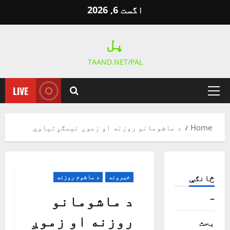
Ski
اگست 6, 2026
t
conten
پل
TAAND.NET/PAL
LIVE
Primary
Menu
Home
د ماشومانو روزنه او زموږ نيمګړتياوې
څانګې
خبرونه
د ماشوم روزنه
د ماشومانو
–
روزنه او زموږ
بحث