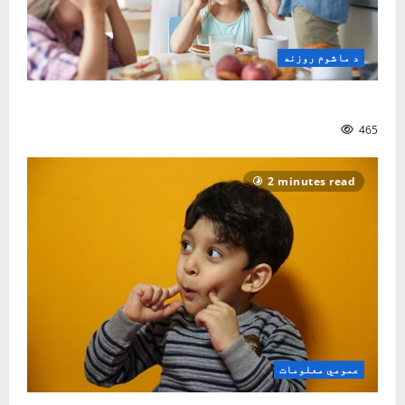
د ماشوم روزنه
ماشوم څنګه و روزو؟| نصیر سنګین
465
2 minutes read
عمومي معلومات