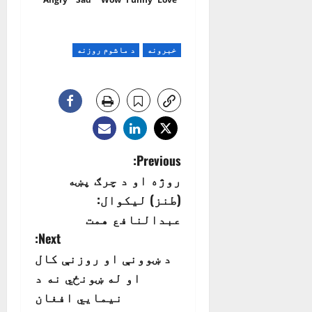
خبرونه
د ماشوم روزنه
P
Previous:
روژه او د چرګ پښه
o
(طنز) ليکوال:
s
عبدالنافع همت
Next:
t
د ښوونې او روزنې کال
n
او له ښونځي نه د
نیمایي افغان
a