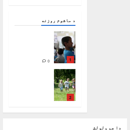
د ماشوم روزنه
ماشوم او
فلسفه/
اناهیتا
روهي
1
0
1924
ماشومان
ولې له
لوبو کولو
ډاريږي ؟/
ساحل منګل
2
836
0
دا هم ولولئ