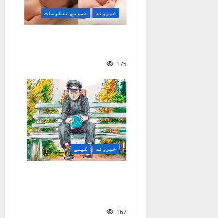
خبرونه
عمومي معلومات
ولې ځینې نوزېږي
وېښتان نه لري؟
175
خبرونه
کیسې
د کتابونو جادويي
دروازې | سمیع الله
خالد سهاک
167