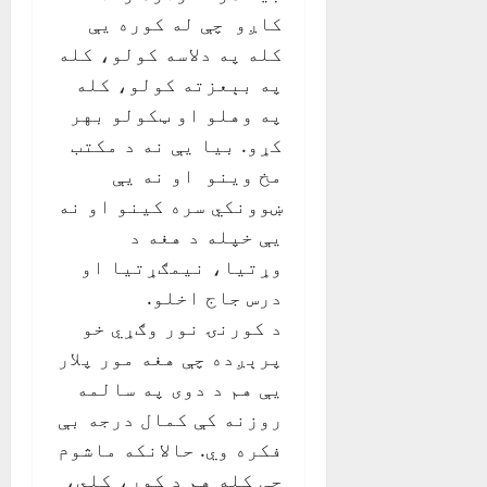
کاږو چې له کوره يې
کله په دلاسه کولو، کله
په بېعزته کولو، کله
په وهلو او ټکولو بهر
کړو. بيا يې نه د مکتب
مخ وينو او نه يې
ښوونکي سره کينو او نه
يې خپله د هغه د
وړتيا، نيمګړتيا او
درس جاج اخلو.
د کورنۍ نور وګړي خو
پرېږده چې هغه مور پلار
يې هم د دوی په سالمه
روزنه کې کمال درجه بې
فکره وي. حالانکه ماشوم
چې کله هم د کور، کلي،