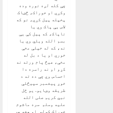
چې کله لږه نوره وده
وکړي او خوراک، څښاک
پخپله پیل کړي، نو که
لاس يې پاک وي يا
ناپاک، که پيل کې يې
بسم الله ويلي وي يا
نه، که له خپلې مخې
خوري او يا د بل له
مخې، هيڅ پام ورته نه
کړو او نه راسره دا
احساس وي چې ده ته د
خوږ پيغمبر سپيڅلې
طريقه وښايو. يو ځل
نبي کريم صلی الله
عليه وسلم سره ماشوم
خوراک کولو او هغه هر