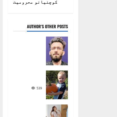
کوچنیانو محرومیت
v
i
AUTHOR'S OTHER POSTS
g
د
a
کوچنیانو
په سندرو
t
کې ټولنیز
i
شعور
128
o
ښه ملګری
n
539
ماشوم
څنګه و