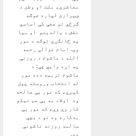
معاشرې، ملت او وطن د
ښيرازئ لپاره جوګه
ګرځي نو هغې کې اساسي
نقش د والدينو او بيا
په ځانګړې توګه د مور
وي. امام غزالی رحمه
الله د ماشوم د روزنې
په اړه وايي چې: د
ماشوم تربيه دده مور
له انتخاب وروسته پیل
کيږي، که مور يې صالحه
وه اولاد به يې هم نيکو
کار وي وي، که مور يې
بدکاره وه نو د بچي
سالمه روزنه ناشونې
ده.