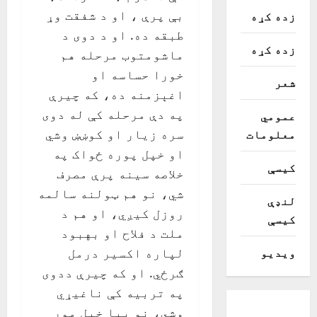
بې پرې ، او د شفقت وړ
زده کړه
طبقه ده. او د دوی د
زده کړه
ماشومتوب مرحله هم
خورا حساسه او
شعر
اغېزمنه ده، که چيرې
په دې مرحله کې له دوی
عمومي
سره زيار او کوښښ وشي
معلومات
او خپل پوره ځواک په
کیسې
خلاصه سينه پرې مصرف
شي، نو هم ټولنه سالمه
لنډې
روزل کيږي، او هم د
کیسې
ملت د فلاح او بهبود
ویدیو
لپاره اکسير درمل
ګرځي. او که چيرې ددوی
په تربيه کې ناغيړي
وشي، نو بيا خپل مور