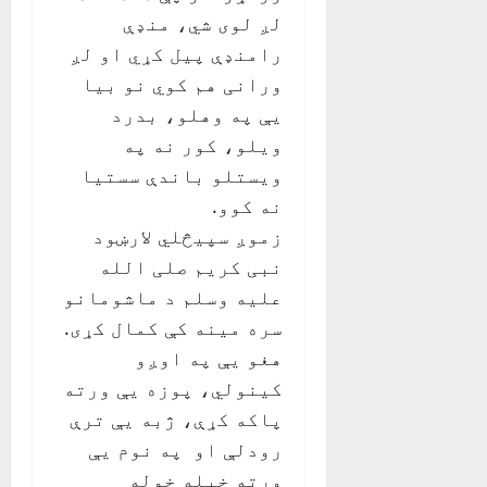
لږ لوی شي، منډې
رامنډې پيل کړي او لږ
ورانی هم کوي نو بيا
يې په وهلو، بدرد
ويلو، کور نه په
ويستلو باندې سستيا
نه کوو.
زموږ سپيڅلي لارښود
نبی کريم صلی الله
عليه وسلم د ماشومانو
سره مينه کې کمال کړی.
هغو يې په اوږو
کينولي، پوزه يې ورته
پاکه کړې، ژبه يې ترې
رودلې او په نوم يې
ورته خپله خوله