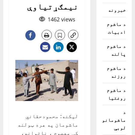
نيمګړتياوې
خبرونه
1462 views
د ماشوم
ادبیات
د ماشوم
پالنه
د ماشوم
روزنه
د ماشوم
روغتیا
د
ليکنه: محمودحقاني
ماشومانو
ماشومان په هره ټولنه
لوبې
کې معصوم ، ناتوانه،