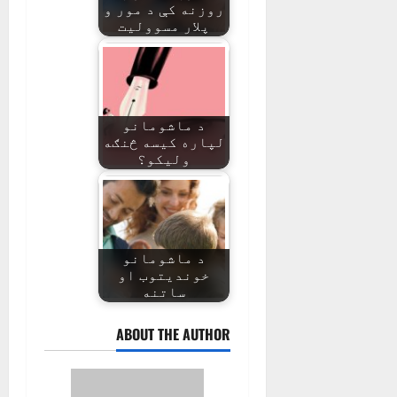
روزنه کې د مور و
پلار مسوولیت
د ماشومانو
لپاره کیسه څنګه
ولیکو؟
د ماشومانو
خوندیتوب او
ساتنه
ABOUT THE AUTHOR