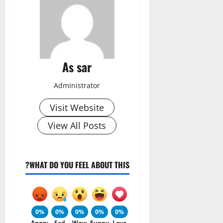
As sar
Administrator
Visit Website
View All Posts
WHAT DO YOU FEEL ABOUT THIS?
0%
0%
0%
0%
0%
Angry
Sad
Wow
Funny
Love