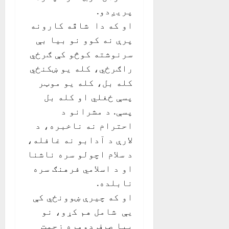
پريږدو.
او که دا شاقّه کارونه
پرې نه کوو نو بيا بې
سرنوشته کوڅو کې ګرځي
راګرځي، کله يو ښکنځي
کله بل، کله يو موټر
پسې ځغلي او کله بل
پسې. د مشرانو د
احترام نه ناخبره، د
لارې د آدابو نه غافله،
د سلام اچولو سره ناشنا
او د اسلامي فرهنګ سره
نابلده.
او که چيرې ښوونځي کې
يې شامل هم کړو، نو
بيا صرف دومره زحمت