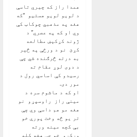
همدا راز که چيرې تاسې
د لويو لويو هستيو “که
هغه په مذهبي چوکاټ کې
وي او که په عصري” د
ژوند کړکېښ مطالعه
کړئ نو د ورځې په څېر
به درته څرګنده شي چې
د دوی لوړ مقام ته
رسيدو کې اساسي رول د
مور دی.
او که د ماشوم سره د
مينې راز راوسپړو نو
هغه مو هم داسې وي چې
تر يو څه وخت پورې خو
بې کچه مينه ورته
ورکړو خو چې هغه کله