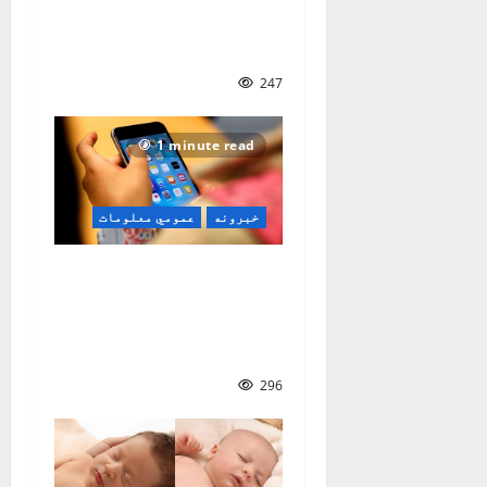
د ماشوم روزنه او
پالنه؛ مهم اصول
247
1 minute read
خبرونه
عمومي معلومات
یونیسف: ۲۰ میلیونه
ماشومان له مصنوعي
ځیرکتیا کار اخلي او
تر لویانو یې ژر مني
296