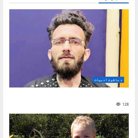
د ماشوم ادبیات
د کوچنیانو په سندرو کې ټولنیز شعور
128