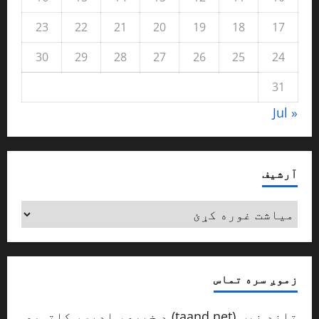
23
22
21
20
19
18
17
30
29
28
27
26
25
24
31
« Jul
آرشیف
آرشیف
زموږ سره تماس
تاند نیټ (taand.net) د خبري، ادبي، کلتوري