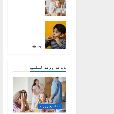
روزو؟|
نصیر
سنګین
465
ماشومان
او د
لومړۍ ژبې
زده‌کړه
69
دې ته ورته لیکنې
د ماشوم روزنه