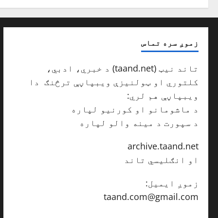
زموږ سره تماس
تاند نیټ (taand.net) د خبري، ادبي،
کلتوري او ټولنیزې ویبپاڼې ترڅنګ دا
ویبپاڼې هم لري:
د ماشومانو او کورنیو لپاره
taand.net/pal
د سپورت د مینه والو لپاره
taand.net/sport
archive.taand.net
او انګلیسي تاند
taand.net/en
زموږ ایمیل:
taand.com@gmail.com