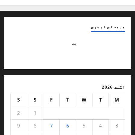
وروستي تبصری
Abdulsattar hananzai
په
څنګه کولی شو با
شخصيته ماشومان وروزو ؟ / ژباړن: محب
الله آرمل
اگست 2026
S
S
F
T
W
T
M
2
1
9
8
7
6
5
4
3