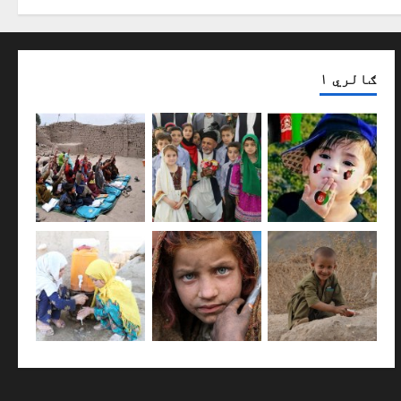
ګالري ۱