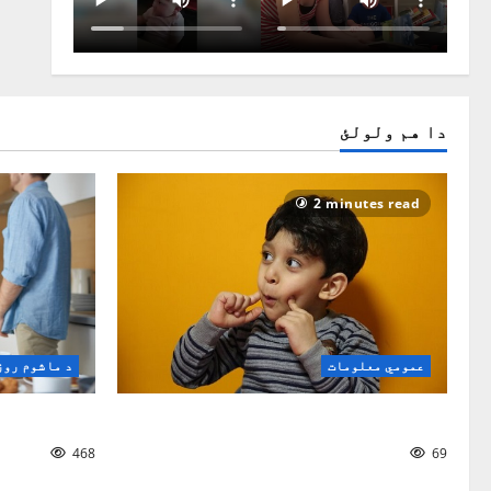
دا هم ولولئ
2 minutes read
د ماشوم روز
عمومي معلومات
ماشوم څنګ
ماشومان او د لومړۍ ژبې زده‌کړه
468
69