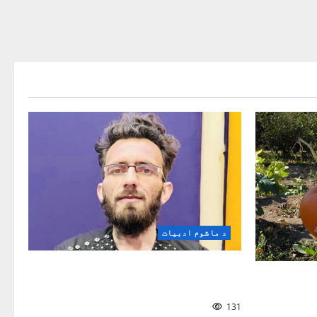
د ماشوم ادبیات
د کوچنیانو په سندرو کې ټولنیز
شعور
131