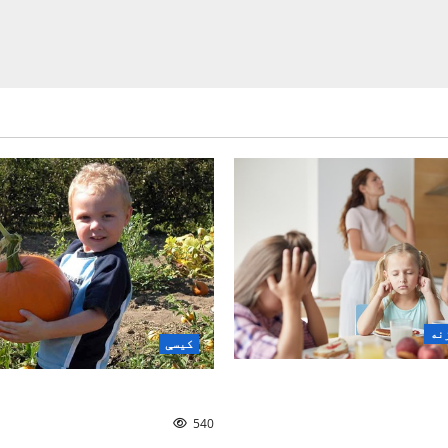
نه
کیسې
ه و روزو؟| نصیر سنګین
ښه ملګری
540