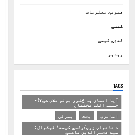
عمومي معلومات
کیسې
لنډې کیسې
ویدیو
TAGS
آیا انسان په څلور بولو تلای شي؟! -
حبیب الله بختیال
امانزۍ
بحث
بسرلی
د نانوای زوی/ولسي کیسه/ لیکوال :
سید فخـرالدین هاشمي