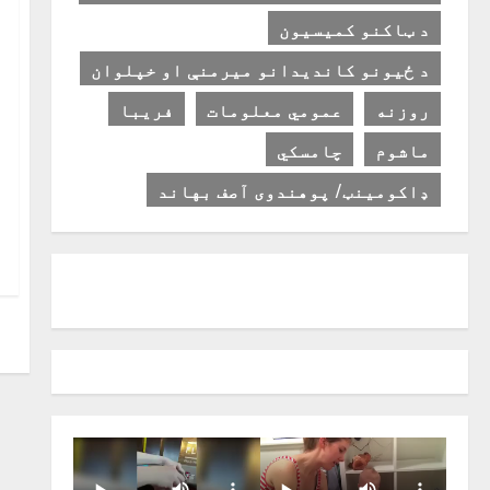
د ټاکنو کمیسیون
د ځیونو کاندیدانو میرمنې او خپلوان
روزنه
عمومي معلومات
فریبا
ماشوم
چامسکي
ډاکومینټ/ پوهندوی آصف بهاند