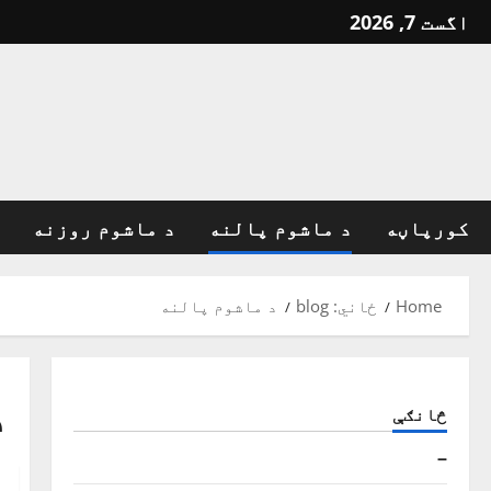
Ski
اگست 7, 2026
t
conten
کورپاڼه
د ماشوم پالنه
د ماشوم روزنه
Home
ځاني: blog
د ماشوم پالنه
د
څانګې
–