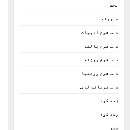
بحث
خبرونه
د ماشوم ادبیات
د ماشوم پالنه
د ماشوم روزنه
د ماشوم روغتیا
د ماشومانو لوبې
زده کړه
زده کړه
شعر