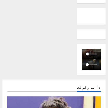
دا هم ولولئ