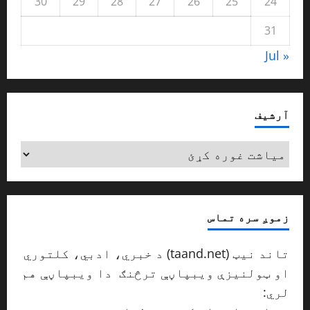
30
29
28
27
26
25
24
31
« Jul
آرشیف
آرشیف
زموږ سره تماس
تاند نیټ (taand.net) د خبري، ادبي، کلتوري
او ټولنیزې ویبپاڼې ترڅنګ دا ویبپاڼې هم
لري: