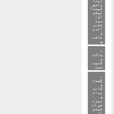
ولسي
کیسه/
لیکو
ال :
سید
فخـر
الدی
ن
هاشم
ي
د
ټاکن
و
کمیس
یون
د
ځیون
و
کاند
یدان
و
میرم
نې او
خپلو
ان