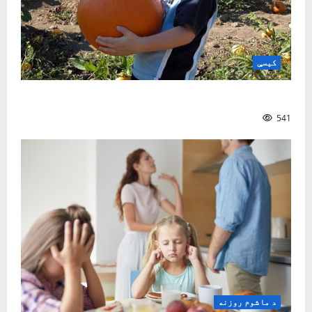
کیسې
ښه ملګری
541
د ماشوم روزنه