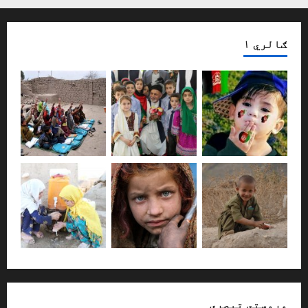
ګالري ۱
وروستي تبصری