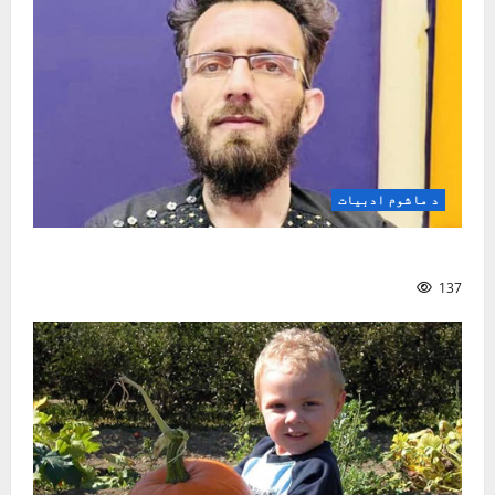
د ماشوم ادبیات
د کوچنیانو په سندرو کې ټولنیز شعور
137