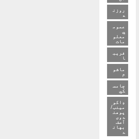
روزن
ه
عموم
ي
معلو
مات
فریب
ا
ماشو
م
چامس
کي
ډاکو
مینټ/
پوهن
دوی
آصف
بهان
د