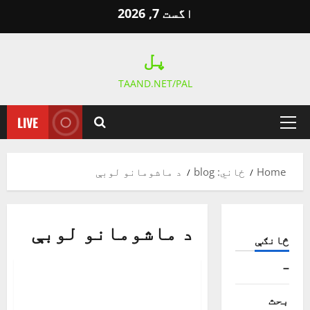
Ski
اگست 7, 2026
t
conten
پل
TAAND.NET/PAL
LIVE
Primary
Menu
Home
ځاني: blog
د ماشومانو لوبې
د ماشومانو لوبې
څانګې
خبرونه
د ماشومانو لوبې
–
ماشومان او لوبې| عزیز
بحث
انیس