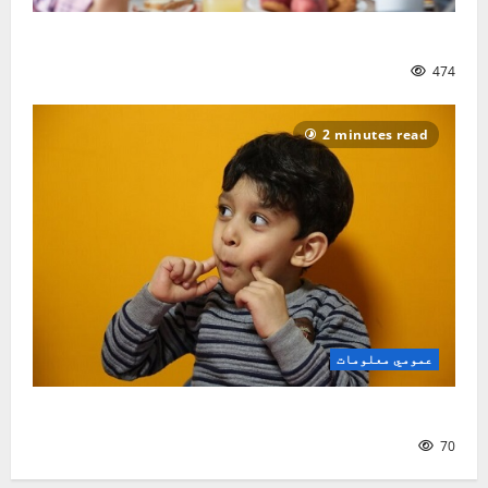
ماشوم څنګه و روزو؟| نصیر سنګین
474
2 minutes read
عمومي معلومات
ماشومان او د لومړۍ ژبې زده‌کړه
70