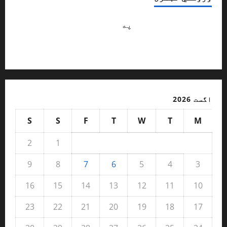
Abdulsattar hananzai
په
څنګه کولی شو با
شخصيته ماشومان وروزو ؟ / ژباړن: محب
الله آرمل
اگست 2026
S
S
F
T
W
T
M
2
1
9
8
7
6
5
4
3
16
15
14
13
12
11
10
23
22
21
20
19
18
17