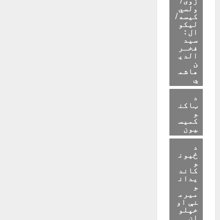
ولسي
کیسه/
لیکو
ال :
سید
فخـر
الدی
ن
هاشم
ي
د
ټاکن
و
کمیس
یون
د
ځیون
و
کاند
یدان
و
میرم
نې او
خپلو
ان