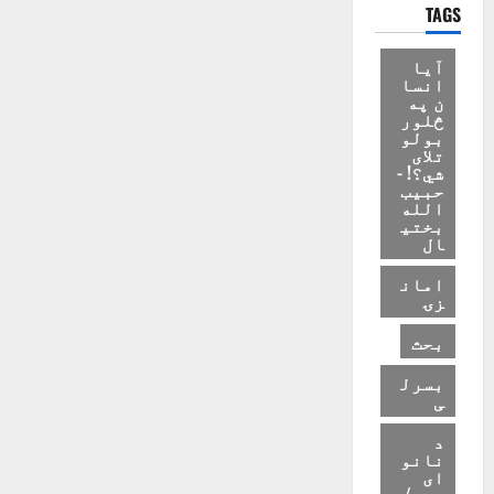
TAGS
n
آیا
انسا
ن په
څلور
بولو
تلای
شي؟! -
حبیب
الله
بختی
ال
امان
زۍ
بحث
بسرل
ی
د
نانو
ای
زوی/