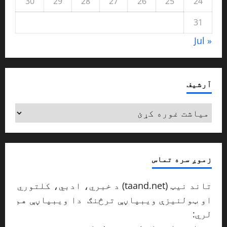
30
29
28
27
26
25
24
31
« Jul
آرشیف
آرشیف
زموږ سره تماس
تاند نیټ (taand.net) د خبري، ادبي، کلتوري
او ټولنیزې ویبپاڼې ترڅنګ دا ویبپاڼې هم
لري: