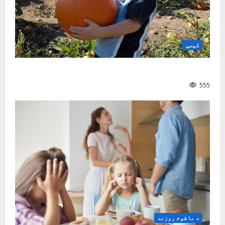
کیسې
ښه ملګری
555
د ماشوم روزنه