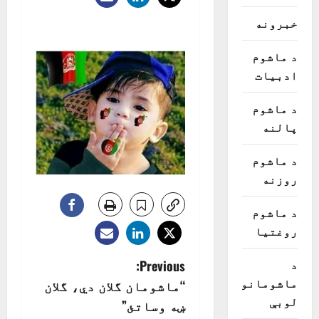
خبرونه
د ماشوم
ادبیات
د ماشوم
پالنه
د ماشوم
روزنه
د ماشوم
روغتیا
P
د
Previous:
ماشومانو
“ماشومان گلان دي، گلان
o
لوبې
ښه وساتئ”