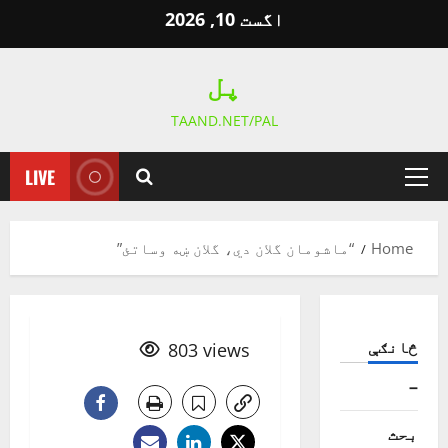
Ski
اگست 10, 2026
t
conten
پل
TAAND.NET/PAL
LIVE
Primary
Menu
Home
“ماشومان گلان دي، گلان ښه وساتئ”
څانګې
803 views
–
بحث