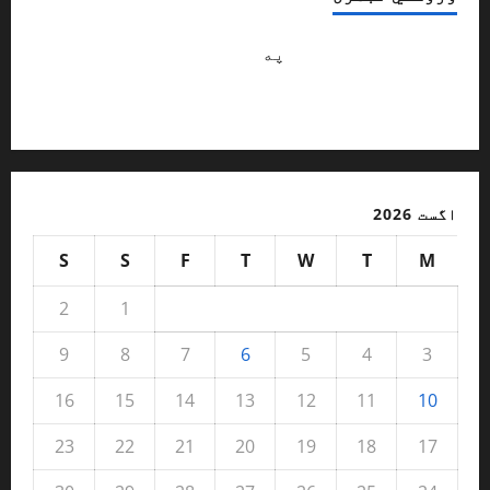
Abdulsattar hananzai
په
څنګه کولی شو با
شخصيته ماشومان وروزو ؟ / ژباړن: محب
الله آرمل
اگست 2026
S
S
F
T
W
T
M
2
1
9
8
7
6
5
4
3
16
15
14
13
12
11
10
23
22
21
20
19
18
17