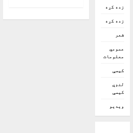
s
زده کړه
t
زده کړه
n
شعر
a
عمومي
v
معلومات
i
کیسې
g
لنډې
a
کیسې
t
ویدیو
i
o