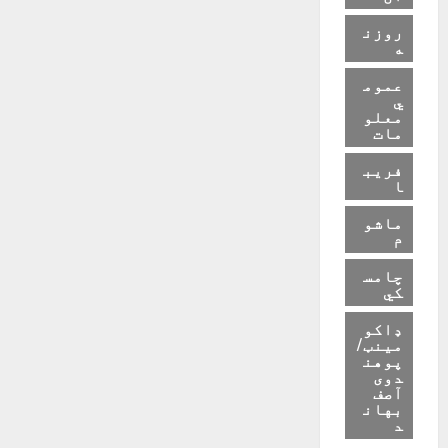
روزن
ه
عموم
ي
معلو
مات
فریب
ا
ماشو
م
چامس
کي
ډاکو
مینټ/
پوهن
دوی
آصف
بهان
د