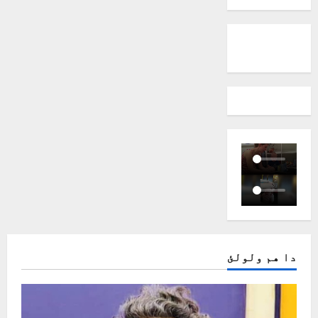
دا هم ولولئ