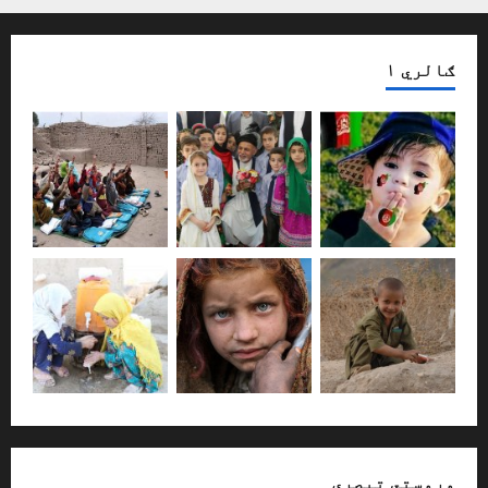
ګالري ۱
وروستي تبصری