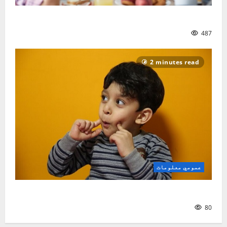
ماشوم څنګه و روزو؟| نصیر سنګین
487
2 minutes read
عمومي معلومات
ماشومان او د لومړۍ ژبې زده‌کړه
80