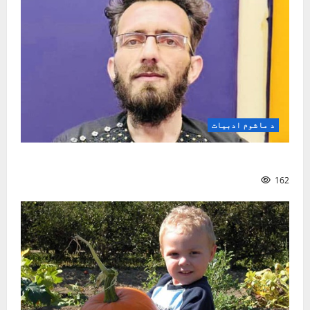
د ماشوم ادبیات
د کوچنیانو په سندرو کې ټولنیز شعور
162