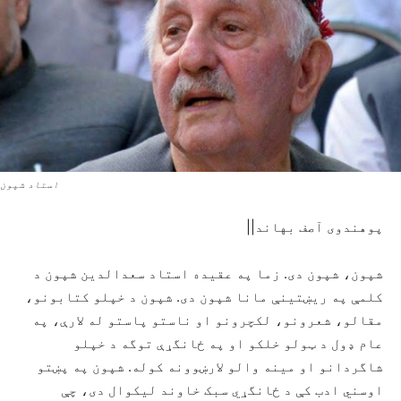
استاد شپون
پوهندوی آصف بهاند||
شپون، شپون دی. زما په عقیده استاد سعدالدین شپون د
کلمې په ریښتینې مانا شپون دی. شپون د خپلو کتابونو،
مقالو، شعرونو، لکچرونو او ناستو پاستو له لارې، په
عام ډول د ټولو خلکو او په ځانگړې توگه د خپلو
شاگردانو او مینه والو لارښوونه کوله. شپون په پښتو
اوسني ادب کې د ځانگړي سبک خاوند لیکوال دی، چې