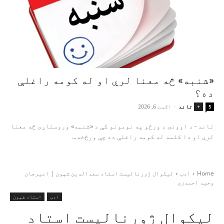
«شنبه» څه معنا لري او له کومه راغلې
ده؟
تاند
-
اګست 6, 2026
+
5
تاند - د اوونۍ د ورځو په نومونو کې د «شنبه» وروستاړی څه معنا
لري او دا کلمه له کومه راغلې ده چې ورڅخه...