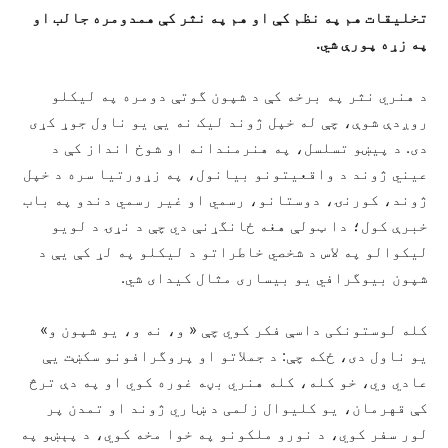
تخلیقات هم په نظم کې او هم په نثر کې همدومره جالب او
په زړه پورې شي.
د هنري نثر په برخه کې د شپون گوتې دومره په لیکلو
روږدې شوې، چې له خپل ژوند لیک نه یې یو ناول جوړ کړی
دی. د پیښو تسلسل، په هنرمندانه او شوخ انداز کې د
عیني ژوند د واقعیتونو بیانول، په زړورتیا سره د خپل
ژوند، کورنۍ، دوستانو، رسمي او غیر رسمي دندو په باب
خبرې کول؛ دا ټولې هغه ځانگړنې دي چې د نړۍ د لویو
لیکوالو په لاس د شخصي خاطراتو د لیکلو په لړ کې یې د
شپون بیوگرافي یو بیساری مثال کیدای شي.
کله لوستونکی داسې فکر کوي چې « و، نه و، یو شپون و»
یو ناول دی، ځکه چې: د جملاتو او پروگرافونو سکښت یې
عادي وي، خو کله، کله هنري بڼه غوره کوي او په دې ترڅ
کې قهرمان، یو کلیوال زلمی د ښاري ژوند او تمدن پر
لور سفر کوي، د نورو ملکونو په خوا مخه کوي، د پېښو په