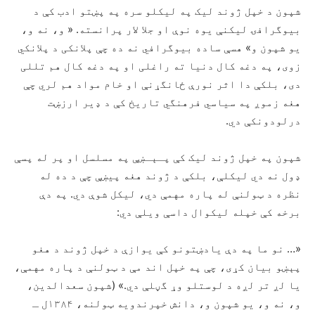
شپون د خپل ژوند لیک په لیکلو سره په پښتو ادب کې د
بیوگرافۍ لیکنې یوه نوې او جلا لار پرانسته. « و، نه و،
یو شپون و» هسې ساده بیوگرافي نه ده چې پلانکی د پلانکي
زوی، په دغه کال دنیا ته راغلی او په دغه کال هم تللی
دی، بلکې دا اثر نورې ځانگړنې او خام مواد هم لري چې
هغه زموږ په سیاسي فرهنگي تاریخ کې د ډیر ارزښت
درلودونکې دي.
شپون په خپل ژوند لیک کې پـېـښې په مسلسل او پر له پسې
ډول نه دي لیکلې، بلکې د ژوند هغه پیښې چې د ده له
نظره د ټولنې له پاره مهمې دي، لیکل شوې دي. په دې
برخه کې خپله لیکوال داسې ویلې دي:
«… نو ما په دې یادښتونو کې یوازې د خپل ژوند د هغو
پېښو بیان کړی، چې په خپل اند مې د ټولنې د پاره مهمې،
یا لږ تر لږه د لوستلو وړ گڼلې دي.» (شپون سعدالدین،
و، نه و، یو شپون و، دانش خپرندویه ټولنه، ۱۳۸۴ل ـ