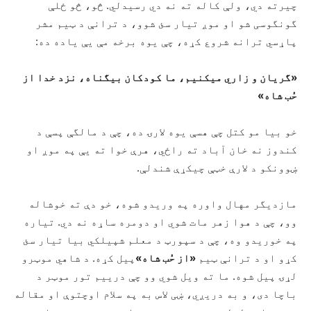
چیرته دي، ولې کاله ته نه دي رسیدلي. څو، څو ځلې
گونگوسی شو او موږ تیار سئ شوو، د ترانې د ټیم مشر
پاړسي ترانه شروع کړه، چې یوه برخه مې یې یاده ده:
«گریان و زاري میکنیم، ما کودکان بیگناه، نزد خدا از
حُب شاه»
خو بیا مو کتل چې هسې یوه لارۍ ده، چې د مالگې پسې د
کندوز نه خان آباد ته راځي، هرې خوا ته یې په موږ او
ښوونکو د لارې خټې چیکړې شندلې.
مازدیگر مهال واوره په وریدو شوه، خو دې ته خوشاله
وو، چې د هوا زهر مات شوي او دومره ساړه نه دي. تیاره
په خوریدو وه، چې د سپورټ د معلم شپیلکي بیا تیار سئ
کړو او د ترانې ټیم
«از حُب شاه»
پیل کړه. د شاهي موټرو
لړۍ پیل شوه. ما ته ویل شوي وو چې درییم تور موټر د
باچا دی، و به دریږي، ښی لاس به په سلام اوچتوې او مقاله