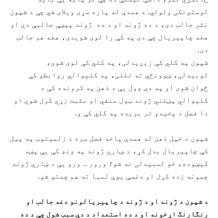
لوستونکی ولولي. د همدې له پاره سړی ویلای شي چې د شپون
نثر جالب دی، د ده ژوند او د ده ژوند پېښې جالبې دي او
هغه چاپیریال چې دی په کې را لوی شویدی، هغه هم جالب
دی.
شپون په کلي کې زیږیدلی، په کلي کې لوی شوی،
لوبیدلی، ښوونځي ته تللی، په کلیوالي روابطو کې
ځوان شوی او په دې ډول یې د ذهن په کرونده کې د
کلیوالي پښتني ژوند ټول منفي او مثبت زړي کرل شوي او
دا فصل د پخیدو تر بریده په کلي کې و.
شپون د خپل ذهن له همدې پاخه فصل سره د زلمیتوب په پیل
کې چاپیریال بدل کړ، د ښاري ژوند په ډنډ کې یې پښه
کیښوده، خو لمبیدلی نه شو؛ ورور ـ ورو یې د ښاري ژوند
چمونه زده کړل او دغسې یوې لمبا ته هم چمتو شو.
د شپون د ژوند او د ژوند د چاپیریالونو دغه جالب او
رنگارنگ اړخونه او د ده استعداد د دې سبب شول چې د ده