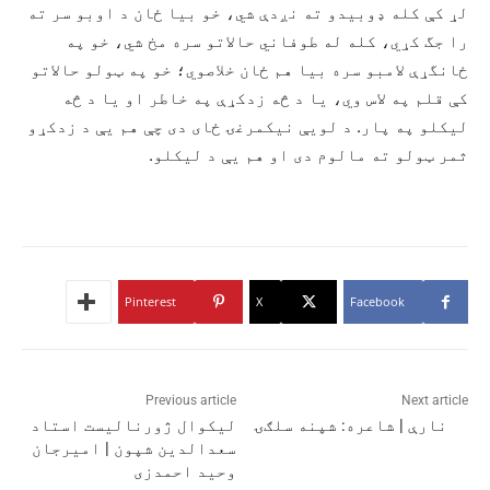
لړ کې کله ډوبیدو ته نږدې شي، خو بیا ځان د اوبو سر ته
را جگ کړي، کله له طوفاني حالاتو سره مخ شي، خو په
ځانگړې لامبو سره بیا هم ځان خلاصوي؛ خو په ټولو حالاتو
کې قلم په لاس وي، یا د څه زدکړې په خاطر او یا د څه
لیکلو په پار. د لویې نیکمرغۍ ځای دی چې هم یې د زدکړو
ثمر ټولو ته مالوم دی او هم یې د لیکلو.
Pinterest
X
Facebook
Previous article
Next article
نارې | شاعره: شپنه سلګۍ
ليکوال ژورناليست استاد
سعدالدين شپون | امیرجان
وحید احمدزی