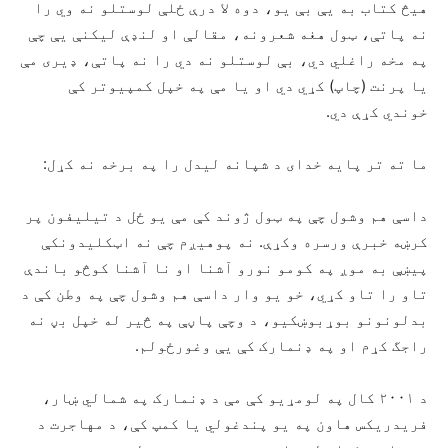
هیڅ کتاب به یې بې یو، دوه لا درې ځلې لوستلو نه وي را
نه پاتې، ټول هغه شعرونه، مقالې او لنډې لیکنې یې چې
په مخه راغلي دي، بې لوستلو نه دي را نه پاتې، ډیری مې
یا پرنت (چاپ) کړي دي او یا مې په خپل کمپیوتر کې
خوندي کړې دي.
ما ته تر پایه خدای د شپانه لیدل را په برخه نه کړل:
داسې هم وشول چې په ټول ژوند کې مې یو ځل د تیلیفون پر
کرښه خبرې ورسره وکړې. نه پوهیږم چې نه اټکلیدونکې
پیښې به موږ په کومو نورو آشنا او نا آشنا کوڅو باندې
تاو را تاو کړي، خو یو وار داسې هم وشول چې په وطن کې د
بدلونونو بوړبوښکیو، د وچې پاڼې په څیر له خپل بڼ نه
راجگ کړم او په ډنمارک کې یې وغورځولم.
د ۲۰۰۱ کال په لومړیو کې مې د ډنمارک په شمالي ښار،
فریدریکس هاون په یو پندغولي یا کمپ کې، د مهاجرت د