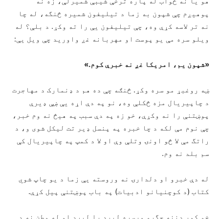
هو یا نه ځواب له پاره ترخې شیبې شمیرلې، زه نه
پوهیږم چې شپون به زما د تیلیفون شمیره څنگه، له چا
نه تر لاسه کړې وه، چې تیلیفون یې را ته وکړ. د بلې؟ له
ویلو سره مې یو پوست او مهربانه غږ واورید چې ویل یې:
«شپون یم، امریکا غږ نه خبرې کوم.»
ښه روغبړ مو سره وکړ. څنګه چې ده هم د ډنمارک د مهاجرت
د چاپیریال مزه څکلې وه، نو په دې اړه یې ښې ډیرې
پوښتنې را نه وکړې، خو زه په دې سبب په هیڅ نه وم خبر،
چې نوم مې لکه د چا خبره په پنسل ډیر تت لیکل شوی و، د
راتگ مې لا څو اونۍ وتلې وې او لا د کمپ په چاپیریال کې
سم بلد نه وم.
له دې خبرو او دلدارۍ نه وروسته یې زما د یو چاپ شوي
کتاب (د کوچنیانو ادبیات) په باب پوښتنې پیل کړې.
خو کور دننه جگړو ورسره لیږد را لیږد او له وطن نه د