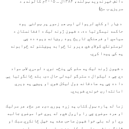
دانش خپرندویه ټولنه، ۱۳۸۴ل ـ ۲۰۰۵م کالونه، د
سریزې ب مخ)
د ښار او کلي لریوالی اوس هم زموږ پر ټولنې یوه
حاکمه نیمگړتیا ده. د شپون ژوند لیک د افغانستان د
سیاسي او فرهنگي تاریخ یوه روښانه ډیوه ده چې
لوستونکي کولای شي ډیرو نا ځوابه پوښتنو ته ځوابونه
په کې پیدا کړي.
د شپون ژوند لیک په سلو کې پنځه نوي د لومړي لاس مواد
دي چې د لیکوال د سترگو لیدلی حال دی. بله ځانگړتیا یې
دا ده چې په صادقانه ډول لیکل شوي او پيښې په ډیرې
امانتدارۍ خوندي شویدي.
زما له پاره ټول کتاب په زړه پورې دی، هر مخ، هر سرلیک
او هره موضوع چې را واړول شي، له یوې خوا موضوع جالبه
وي او له بلې خوا شپون صاحب هغه په خپل ځانكړي سبک او
ځانگړي نثر، داسې لیکلې ده چې تر پایه یې باید