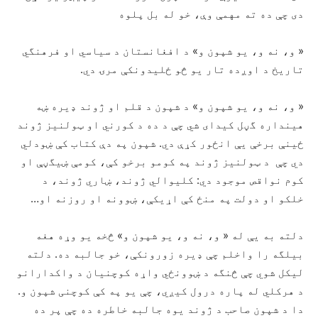
دی چې ده ته مهمې وې، خو له بل پلوه
« و، نه و، یو شپون و» د افغانستان د سیاسي او فرهنگي
تاریخ د اوږده تار یو څو ځلیدونکې مرۍ دي.
« و، نه و، یو شپون و» د شپون د قلم او ژوند ډیره ښه
هینداره گڼل کیدای شي چې د ده د کورني او ټولنیز ژوند
ځینې برخې یې انځور کړې دي. شپون په دې کتاب کې ښودلي
دي چې د ټولنیز ژوند په کومو برخو کې، کومې ښیگڼې او
کوم نواقص موجود دي: کلیوالي ژوند، ښاري ژوند، د
خلکو او دولت په منځ کې اړیکې، ښوونه او روزنه او…
دلته به یې له « و، نه و، یو شپون و» څخه یو وړه هغه
بیلگه را واخلم چې ډیره زورونکې، خو جالبه ده. دلته
لیکل شوي چې څنگه د ښوونځي واړه کوچنیان د واکدارانو
د هرکلي له پاره درول کیږي، چې یو په کې کوچنی شپون و.
دا د شپون صاحب د ژوند یوه جالبه خاطره ده چې پر ده