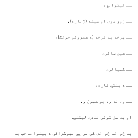
ــ ليکوالي،
ــ زوړ سړی او سیند (ژباړه)،
ــ پرخه په ترخه (د شعرونو جونګ)،
ــ شین ټاغی،
ــ گټیالی،
ــ د بنگي غاړه،
ــ و، نه و، یو شپون و،
او په سل گونې لنډې لیکنې.
په ځوانه ځوانۍ کې مې یې بیوگرافي د بینوا صاحب په