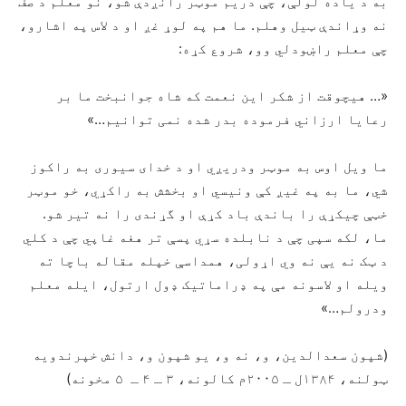
به د یاده لولې، چې دریم موټر رانږدې شو، نو معلم د صف
نه وړاندې ټیل وهلم. ما هم په لوړ غږ او د لاس په اشارو،
چې معلم راښودلي وو، شروع کړه:
«… هیچوقت از شکر این نعمت که شاه جوانبخت ما بر
رعایا ارزاني فرموده بدر شده نمی توانیم…»
ما ویل اوس به موټر ودریږي او د خدای سیوری به راکوز
شي، ما به په غیږ کې ونیسي او بخشش به راکړي، خو موټر
خټې چیکړې را باندې باد کړې او گړندی را نه تیر شو.
ما، لکه سپی چې د نابلده سړي پسې تر هغه غاپي چې د کلي
د ټک نه یې نه وي اړولی، همداسې خپله مقاله باچا ته
ویله او لاسونه مې په ډراماتیک ډول ارتول، ایله معلم
ودرولم…»
(شپون سعدالدین، و، نه و، یو شپون و، دانش خپرندویه
ټولنه، ۱۳۸۴ل ـ ۲۰۰۵م کالونه، ۳ ـ ۴ ـ ۵ مخونه)