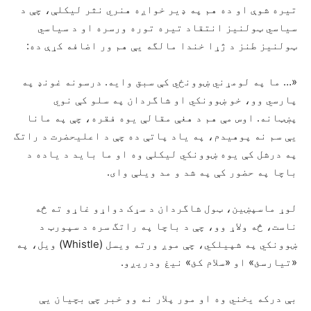
تیره شوې او ده هم په ډیر خواږه هنري نثر لیکلې، چې د
سیاسي ټولنیز انتقاد تیره توره ورسره او د سیاسي
ټولنیز طنز د ژړا خندا مالگه یې هم ور اضافه کړې ده:
«… ما په لومړني ښوونځي کې سبق وایه. درسونه غونډ په
پارسي وو، خو ښوونکي او شاگردان په سلو کې نوي
پښټانه. اوس مې هم د هغې مقالې یوه فقره، چې په مانا
یې سم نه پوهیدم، په یاد پاتې ده چې د اعلیحضرت د راتگ
په درشل کې یوه ښوونکي لیکلې وه او ما باید د یاده د
باچا په حضور کې په شد و مد ویلې وای.
لوړ ماسپښین، ټول شاگردان د سړک دواړو غاړو ته څه
ناست، څه ولاړ وو، چې د باچا په راتگ سره د سپورټ د
ښوونکي په شپیلکي، چې موږ ورته ویسل (Whistle) ویل، په
«تیارسئ» او «سلام کئ» نیغ ودریږو.
بې درکه یخني وه او مور پلار نه وو خبر چې بچیان یې