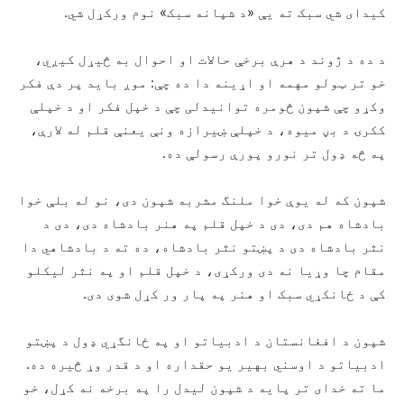
کیدای شي سبک ته یې «د شپانه سبک» نوم ورکړل شي.
د ده د ژوند د هرې برخې حالات او احوال به څیړل کیږي،
خو تر ټولو مهمه او اړینه دا ده چې: موږ باید پر دې فکر
وکړو چې شپون څومره توانیدلی چې د خپل فکر او د خپلې
ککرۍ د بڼ میوه، د خپلې ښیرازه ونې یعنې قلم له لارې،
په څه ډول تر نورو پورې رسولې ده.
شپون که له یوې خوا ملنگ مشربه شپون دی، نو له بلې خوا
بادشاه هم دی، دی د خپل قلم په هنر بادشاه دی، دی د
نثر بادشاه دی د پښتو نثر بادشاه، ده ته د بادشاهي دا
مقام چا وړیا نه دی ورکړی، د خپل قلم او په نثر لیکلو
کې د ځانكړي سبک او هنر په پار ور کړل شوی دی.
شپون د افغانستان د ادبیاتو او په ځانگړي ډول د پښتو
ادبیاتو د اوسني بهیر یو حقداره او د قدر وړ څیره ده.
ما ته خدای تر پایه د شپون لیدل را په برخه نه کړل، خو