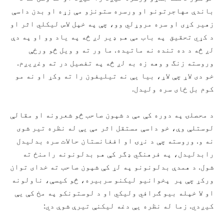
باندې مهاجرتونو او ورسره ستونزو مې زړه او بدن داسې
زهیر کړی او سره مروړلي وو، چې په خپل لاس لیکلي اثر او
د کړي تحقیق په باب مې هم ډیر لږ څه په یاد وو او په دې
لږ څه د ده تنده نه ماتیده. ما ور ته و ویل څو ورځې
وروسته زنگ و وهه زه به لږ څه په تفصیل در ته وغږیږم.
خو دی لاړ چې لاړ، بیا یې نه تیلیفون را ته وکړ او نه مو
کوم بل ځای سره ولیدل.
د محصلۍ په دوره کې مې د شپون صاحب څو شعرونه او مقالې
لوستلې وې، خو داسې مستقل اثر مې یې له نظره تیر شوی
نه و. وروسته چې د نړۍ او افغانستان حالات سره بدلیدل
رابدلیدل، په فرهنگي ډگر کې هم بدلونونه رامنځ ته
شول. د همدې بدلونونو په لړ کې شپون صاحب ته خدای توان
ورکړ چې پر پخوانیو لیکنو سربیره، څو کیسې، ناولونه
او لا خپله بیو ګرافي ولیکي او د لوستونکو په مخ کې یې
کیږدي. زما له نظره یې دغه لیکنې تیرې شوې دي: