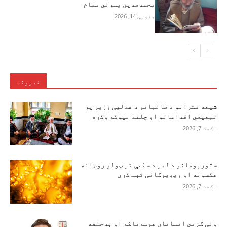
محمدصدیق پسرلي مقام
جنوري 14, 2026
خبرونه
شیعه مشرانو د طالبانو د عدلیې وزیر پر
تبعیضي اقداماتو او چلند نیوکه وکړه
اګست 7, 2026
ستورپوهانو د لمر د سطحې تر ټولو روښانه
عکسونه او ویډیوګانې ثبت کړې
اګست 7, 2026
ولې ګرمي انسانان غوسه‌ناکه او بدخلقه