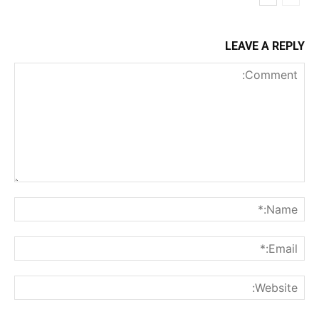
LEAVE A REPLY
Comment:
me:*
ail:*
ite: