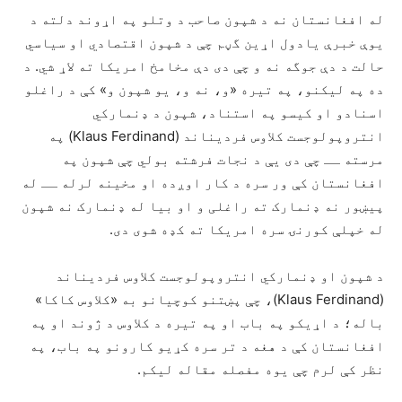
له افغانستان نه د شپون صاحب د وتلو په اړوند دلته د
یوې خبرې یادول اړین گڼم چې د شپون اقتصادي او سیاسي
حالت د دې جوگه نه و چې دی دې مخامخ امریکا ته لاړ شي. د
ده په لیکنو، په تیره «و، نه و، یو شپون و» کې د راغلو
اسنادو او کیسو په استناد، شپون د ډنمارکي
انتروپولوجست کلاوس فردیناند (Klaus Ferdinand) په
مرسته ــ چې دی یې د نجات فرشته بولي چې شپون په
افغانستان کې ور سره د کار اوږده او مخینه لرله ــ له
پيښور نه ډنمارک ته راغلی و او بیا له ډنمارک نه شپون
له خپلې کورنۍ سره امریکا ته کډه شوی دی.
د شپون او ډنمارکي انتروپولوجست کلاوس فردیناند
(Klaus Ferdinand)، چې پښتنو کوچیانو به «کلاوس کاکا»
باله؛ د اړیکو په باب او په تیره د کلاوس د ژوند او په
افغانستان کې د هغه د تر سره کړيو کارونو په باب، په
نظر کې لرم چې یوه مفصله مقاله لیکم.