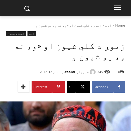
Home
ادب
زموږ د کلي شپون او «و، نه و، یو شپون و
ادب
استاد شپون
زموږ د کلي شپون او «و، نه
و، یو شپون و
خبریال:
taand
0
3459
سپتمبر 12, 2017
Pinterest
X
Facebook