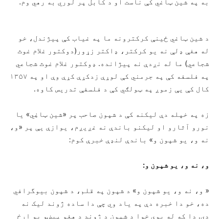
به په شین ټاغي کې ناست او د کابل پر لوري به رهي وم.
د شین ټاغي ځینې کرکترونه ما په غیاب کې پیژندل، خو
له هغې ډلې نه یو کرکتر، ډاکتر زړور(دوکتور غلام غوث
شجاعي) ما له نږدې نه پیژانده. ډوکتور غلام غوث شجاعي
په فلسفه کې په جرمني کې لوړې زدکړې کړې وې او په ۱۳۵۷
کال کې یې زموږ په ټولګي کې د فلسفې تدریس کاوه.
زه په خپله دې لیکنه کې د شپون صاحب پر «شین ټاغِي» یا
نورو آثارو او لیکنو باندې نه غږیږم، یوازې یې پر «و،
نه و، یو شپون و» باندې لنډې خبرې کوم:
و، نه و، یو شپون و:
« و، نه و، یو شپون و» د شپون په قلم، د شپون بیوگرافي
ده، خو دا خبره دې په یاد وي چې دا ساده ژوند لیک نه
دی. دا که له یوې خوا د شپون د ژوند د هغو پیښو یو اړخ