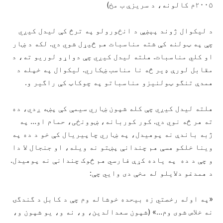
۲۰۰۵م کالونه، د سریزې ب مخ)
د لیکوال ژوند پېښې د انځورولو په ترڅ کې لیدل کیږي
چې په ټولنه کې شته مناسبات هم څیړل شوي دي. لکه د ښار
او کلي مناسبات. هلته لیدل کیږي چې دواړو لوریو ته، د
مقابل لورې ‌ډیر څه نا مناسب ښکاري. لیکوال په خپله د
همدې تنگو ټولنیزو مناسباتو په چوکاټ کې راگیر و.
هلته لیدل کیږي چې کله شپون ښاري سیمې کې پښه ږدي، ده
ته هر څه نوي دي. کور کوربانه، ښوونځی، حمام او… په
ژبه باندې نه پوهیدل، په ښاري چاپیریال کې خو د ده په
وینا خلکو هسې هم چندانې پښتو نه ویله، او جنجال لا دا
و چې د ده په یاده کړې فارسي هم څوک چندانې نه پوهیدل.
د همدغو دلایلو له مخې دی وايي چې:
«په اوله رخصتي زه بیحده خوشاله وم چې د کابل د گندگۍ
نه خلاص شوی وم…» (شپون سعدالدین، و، نه و، یو شپون و،