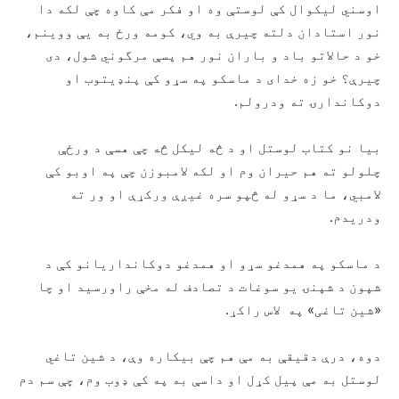
اوسني لیکوال کې لوستې وه او فکر مې کاوه چې لکه دا
نور استادان دلته چیرې به وي، کومه ورځ به یې ووینم،
خو د حالاتو باد و باران نور هم پسې مرگوني شول، دی
چیرې؟ خو زه خدای د ماسکو په سړو کې پنډيتوب او
دوکاندارۍ ته ودرولم.
بیا نو کتاب لوستل او د څه لیکل څه چې هسې د ورځې
چلولو ته هم حیران وم او لکه لامبوزن چې په اوبو کې
لامبي، ما د سړو له څپو سره غیږې ورکړې او ور ته
ودریدم.
د ماسکو په همدغو سړو او همدغو دوکانداریانو کې د
شپون د شپنۍ یو سوغات د تصادف له مخې راورسید او چا
«شین تاغی» په لاس راکړ.
دوه، درې دقیقې به مې هم چې بیکاره وې، د شین تاغي
لوستل به مې پیل کړل او داسې به په کې ډوب وم، چې سم دم