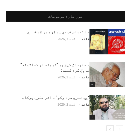
نور تازه موضوعات
د اژدهای خودي په اړه یو څو خبري
تاند
-
اګست 7, 2026
+
د سلېمان لایق پر “غرونه او کساتونه”
ناول کره کتنه:
تاند
-
اګست 3, 2026
+
“چي خبري سره وکو” د اثر فکري چوکاټ
تاند
-
اګست 2, 2026
+