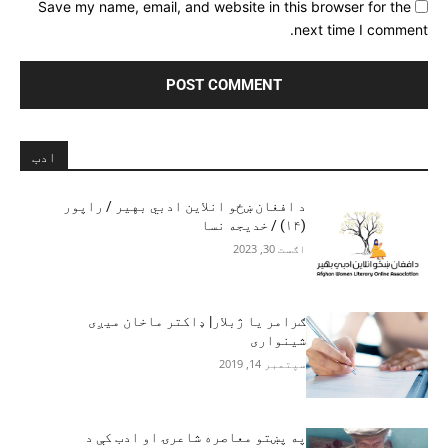
Save my name, email, and website in this browser for the
next time I comment.
ادب
د افغان ښځو انلاین ادبي بهیر / راپور
(۱۴) / خدیجه نسا
اګست 30, 2023
ګرامر یا ژبلار| ډاکتر ماخان میږی
شینواری
سپتمبر 14, 2019
په پښتو معاصره شاعرۍ او ادب کې د