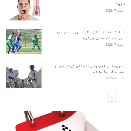
کوي؟
اګست 7, 2026
کرکټ: افغانستان د ۹۲ منډو په توپیر
آیرلنډ ته ماتې ورکړه
اګست 7, 2026
بلوچستان اوس په پاکستان کې تر ټولو
خطرناک ایالت دی
اګست 7, 2026