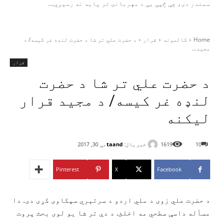
سمندر دی، چې څپې یې د مهربانۍ تر پایه نه رسېږي....