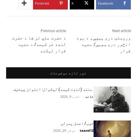
Pinterest
X
Facebook
Previous article
Next article
وروستۍ دری پېښې، د یوه
د حضرت علي تر شا د حضرت
انځور دری ټوټې/ مجید
لنډه غر کیسه/ د مجید
قرار
قرار لیکنه
نور تازه موضوعات
مننه (لنډه کیسه) لیکوال: انتوان چیخوف
تاند
-
اګست 9, 2026
+
خوب/ اجمل پسرلی
taand12
-
جولای 29, 2026