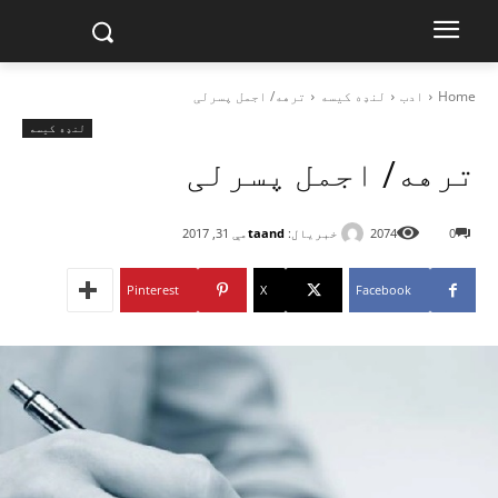
Home
ادب
لنډه کیسه
ترهه/ اجمل پسرلی
لنډه کیسه
ترهه/ اجمل پسرلی
خبریال:
taand
0
2074
مې 31, 2017
Pinterest
X
Facebook