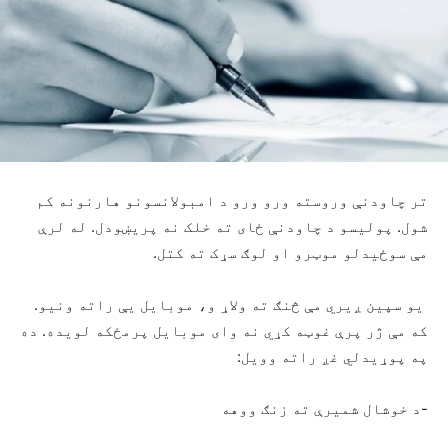
تر چاودنې وروسته ورو ورو د امبولانسونو هارنونه کم
شول. پولیسو د چاودنې ځای ته خلک نه پریښودل. له لرې
مې سوځیدلو موټرو او لوګ سړک ته کتل.
یو سپین ږیري مې څنګ ته ولاړ و، موبایل یې راته ونیو.
که مې ژر پرې غوټه کړي نه وای موبایل پرمځکه لویده. ده
په پوړیدلي غږ راته وویل:
-د خوشال شمیرې ته زنګ ووهه