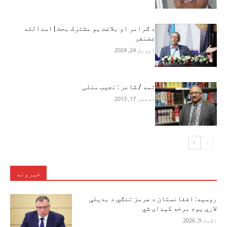
د ګرامر او بلاغت یو مشترک بحث | اسدالله
غضنفر
اپریل 24, 2024
تمه / شاعر : نجیب منلی
دسمبر 17, 2013
خبرونه
روسیه: افغانستان د هرمز تنګي د بدیلې
لارې یوه برخه کېدای شي
اګست 9, 2026