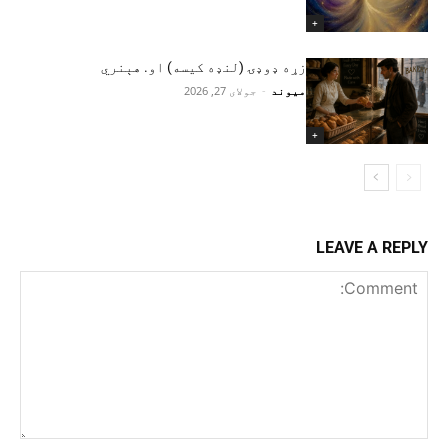
+
زړه ډوډۍ (لنډه کیسه) او. هېنري
میوند
-
جولای 27, 2026
+
LEAVE A REPLY