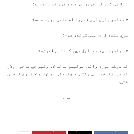
زنګ مې تیر کړ. غوږۍ مې د ده غوږ ته ونیوله:
« ستاسو ډایل کړې شمیره له ساحې بهر ده…..»
سړي منډه کړه. پسې ګړندی شوم:
« ټیلفون دې، موبایل دې، کاکا ټیلفون..»
له سړکه پورې واته. پولیسو ماته لاس ونیو چې هاخوا ولاړ
نه شم. شاوخوا مې وکتل. د چاودنې له ځایه لا تورې لوخړې
ختې.
پای