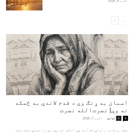
اګست 9, 2026
اسمان به ړنګ وي د قدم لاندې به ځمکه
نه وې| نصرت‌الله نصرت
تاند
-
اګست 7, 2026
+
0
هغه ورځ مه راولې خدایه چې ادکه نه وي. مور د مینې هغه ستر