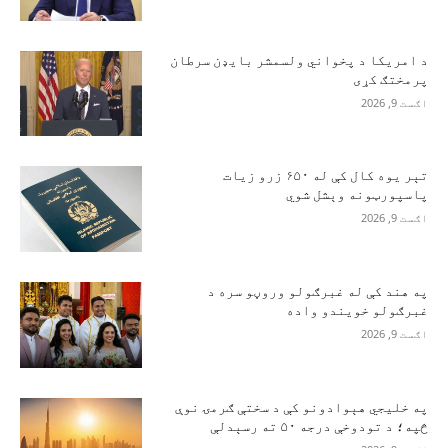
د امریکا د پخواني ولسمشر بایډن سرطان
پرمختګ کړی
اګست 9, 2026
تېر یوه کال کې له ۶۵۰ زرو زیات
پاسپورټونه وېشل شوي
اګست 9, 2026
په هند کې له غبرګولو وروڼو سره د
غبرګولو خویندو واده
اګست 9, 2026
په خلیجي هېوادونو کې د سختې ګرمۍ نوې
څپه؛ د تودوخې درجه ۵۰ ته رسېدلې