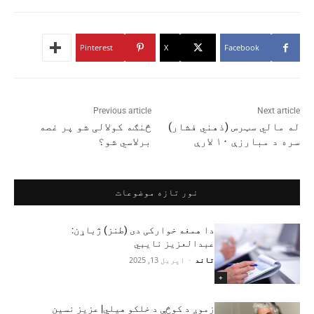
Pinterest
X
Facebook
Previous article
Next article
له مالي سټرس (ذهني فشار)
څنګه کولالی شو پر غصه
سره د مبارزې ۱۰ لارې
برلاسي شو؟
نور تازه موضوعات
دا همغه خوارکی دی (طنز) ژباړن:
عبدالعزیز نایبي
تاند
-
اپریل 13, 2025
+
زموږ د کوڅې د خلکو هیلي| عزیز نسین