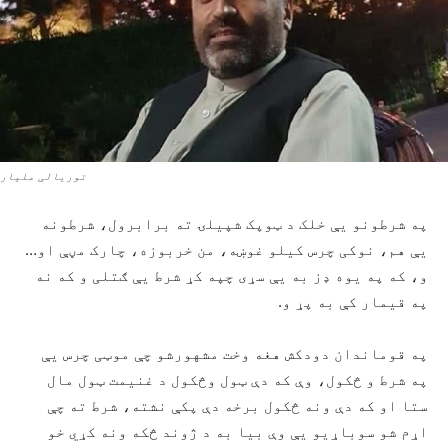
توریالی ملیار
په شرطونو یې خلک د ټوپک شپیلۍ ته برابرول، شرطونه
یې هم، نوکی چرس کیلو غوښه، من خربوزه، چارک مڼې او…
و، که په یوه ډز به یې سړی چپه کړ شرط یې ګتلی و که نه
په قیمار کې به پړ و.
په قوماندان دودکش هغه وخت مشهورشو چې موټی چرس یې
په شرط و څکول، وې که دې ټول وڅکول د غنیمت ټول مال
ستا او که دې ونه څکول برخه دې پکې نشته، شرط ته چې
اړم شو سوباړیو یې وې بیا به د ژوند څکه ونه کړي خو