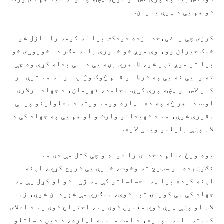
شو هم یې د پرې یاران.
کرزی چې راغی،خدا زده دودکش بیا له کومه را نازل شو
خلک حیران وو، وې موږ خو خاورې باله مګر دا خوروړی خو
بیا تر موږ تېر شو، ظاهري بڼه یې داسې بدله کړې وه چې
ته وایې نه یې په شرط او قسم څوک وژلي او نه هم ترې سر
کار لاس او پښه پرې کړي. مجاهد، قهرمان، د جهاد سرلاری
او… دا هر څه په ده سپاره ووهم ورته د معلولینو پیسې
مقررې شوې، هم د شهیدانو وارث و او هم یې په جهاد کې د
لاس پښې بایللو ویاړ لاره.
یوه ورځ عالم د خدای را غونډ و چې کتل مې دی هم
نګوښېده او سټیج ته وخوت، خبرې یې شروع کړي، اېنه
اېنه کیده بیا په احساساتو کې په ژړا شو او کړل یې په
جهاد کې مې کورنۍ تبا شوې، ملګري مې شهیدان شوي، زما
لاس او پښې پرې شوي معلول شوی یم، احتیاج شوی یم د اعلای
کلمته الله لپاره، د امت مسلمه لپاره، د دین د ساتلو