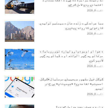
اقتصادي ودې لامل ګرځي
اګست 8, 2026
سبا هرات کې د زنده جان د سیمنټو تولیدي
کارخونې کارونه پیلېږي
اګست 8, 2026
د هوا او اوبو دواړو لپاره نوی روباټ؛ د
مرغانو په څېر الوتنه او د کبانو په څېر
لامبو کوي
اګست 8, 2026
ګوګل خپل مشهور ډیجیټلي مرستیال «ګوګل
اسسټنټ» تقاعدوي؛ «جیمینای» یې ځای
نیسي
اګست 8, 2026
د زړه د حملې مهم عوامل څه دي؟