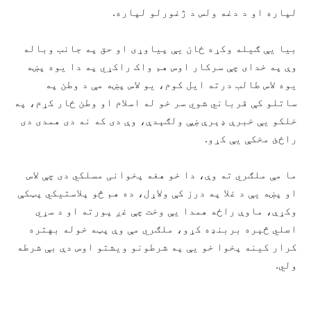
لپاره او د دغه ولس د ژغورلو لپاره.
بیا یې ګیله وکړه ځان یې پیاوړی او حق په جانب وباله
وې په خدای چې سرکار اوس هم واک راکړي په دا یوه پښه
یوه لاس طالب درته ایل کوم، یو لاس پښه مې د وطن په
ساتلو کې قرباني شوي سر خو له اسلام او وطن ځار کړم، په
خلکو یې خبرې ډېرې ښې ولګېدې، وې دی که نه دی همدی دی
راځئ مخکې یې کړو.
ما مې ملګري ته وې، دا خو هغه پخوانی مسلکي دی چې لاس
او پښه یې د غلا په درز کې ولاړل، ده هم څو پلاستیکي پټکې
وکړې، ماوې راځه همدا یې وخت چې غږ پورته او د سړي
اصلي څېره بربنډه کړو، ملګري مې وې پټه خوله بهتره
کرار کینه پخوا خو یې په شرطونو ویشتو اوس دې بې شرطه
ولي.