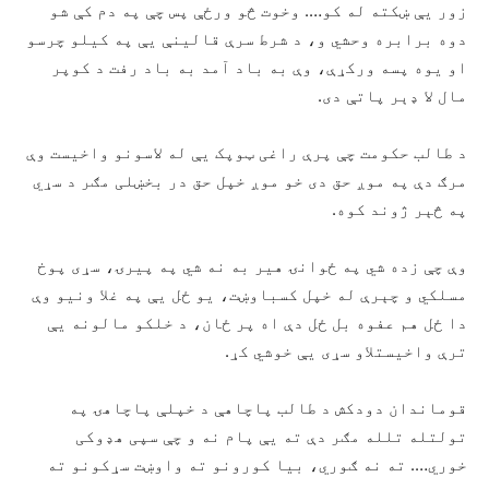
زور یې ښکته له کو…. وخوت څو ورځې پس چې په دم کې شو
دوه برابره وحشي و، د شرط سرې قالینې یې په کیلو چرسو
او یوه پسه ورکړې، وې به باد آمد به باد رفت د کوپر
مال لا ډېر پاتې دی.
د طالب حکومت چې پرې راغی ټوپک یې له لاسونو واخیست وې
مرګ دې په موږ حق دی خو موږ خپل حق در بخښلی مګر د سړي
په څېر ژوند کوه.
وې چې زده شي په ځوانۍ هیر به نه شي په پيرۍ، سړی پوخ
مسلکي و چېرې له خپل کسباوښت، یو ځل یې په غلا ونیو وې
دا ځل هم عفوه بل ځل دې اه پر ځان، د خلکو مالونه یې
ترې واخیستلاو سړی یې خوشي کړ.
قوماندان دودکش د طالب پاچاهې د خپلې پاچاهۍ په
تولتله تلله مګر دې ته یې پام نه و چې سپی هډوکی
خوري…. ته نه ګوري، بیا کورونو ته واوښت سړکونو ته