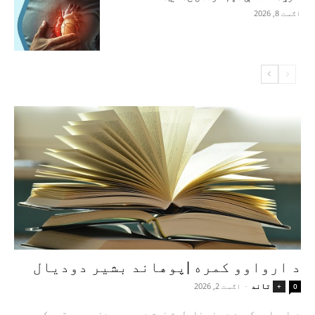
اګست 8, 2026
د ارواوو کمره |پوهاند بشیر دودیال
تاند
-
اګست 2, 2026
+
0
د ارواوو کمره د هغه ناولیت نوم دی چې په دغو وروستیو کې