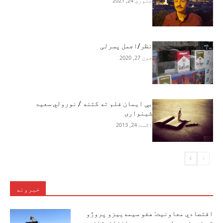
جنوري 24, 2021
نظر/اجمل پسرلی
جون 27, 2020
بې ايمان فلم ته کتنه / نورولي سعيد
شينوارى
اګست 24, 2013
خبرونه
اقتصادي معاونیت: هغو سیمه‌ییزو پروژو
ته زمینه برابره ده چې، د افغانستان د