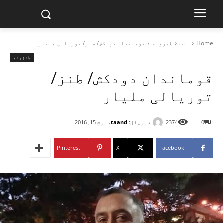
Home
ادب
طنزونه
قوماندان دودکش/ طنز/ توریالی ملیار
طنزونه
قوماندان دودکش/ طنز/
توریالی ملیار
خبریال:
taand
0
2374
مارچ 15, 2016
Pinterest
X
Facebook