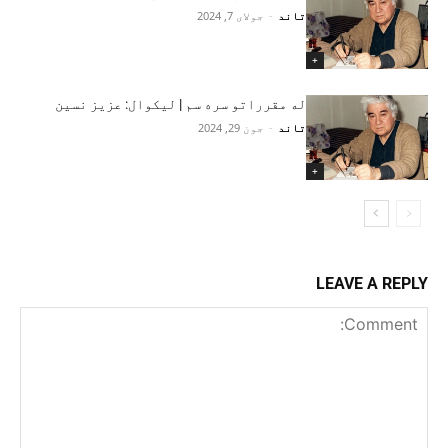
تاند
-
جولای 7, 2024
+
له مقرراتو سره سم | لیکوال: عزیز نسین
تاند
-
جون 29, 2024
+
LEAVE A REPLY