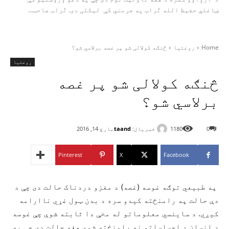
ښاغلي حفیظ الله تُراب په جرمني کې لیکلی دی. تُراب صاحب...