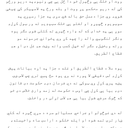
ووت او خلک یې وڅېرل خو دا ځل یې چې ونیو،په دریو ورځو
کې له دریو محکمو پړ ووت او بله ورځ په لاسپيکر کې چیغې
شوې، وې جزا دعمل حق باله شي سړی په جزا رسیږي په
سوټویو، څپيړو او لغتو یې خلک سټېډیم ته ور ټول کړل،
موږ یې په خدای که له ډاره څېرې ته کتلی شوی مګر یوه
ډنګر لنګوټي واله را چپه کړ وې پخواني جرمونه مو
ورته وبخښل، مګر له خپل کسب وانه وښت هم غل دی او هم
قطاع الطریق.
یوه ملا د قطاع الطریق او غله د جزا په اړه بیانات پیش
کړل، لس دقیقې لا پوره نه وې یوه مخ پټي ترې چپ لاس ښۍ
پښه پرې کړل وې ټوکې نه دي فرمان دی، حکومت دی قانون
دی، بیا یې کړل چې اوس د حکومت له زمه وارئ خلاص دی خو
که څوک عرضي شول بیا یې هم لاس تړلی در واخلئ.
له دې غوڅولو او جراحي عملیاتو سره د سړي څېره له کلي
ښار ترۍ تمه شوه او ایله خلکو د ارامۍ ساه واخیسته،
دودکش بیا په پرې لاس او غوڅه پښه چا ونه لید هم دی ورک