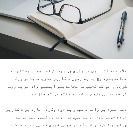
غلام ممد اکا اوس هم وايي چې روسان نه نجیب ایستلي نه
مجاهدینو، وچ په چه زموږ د کاریز نذري مایانو ورک
کړل، وايي که نجیب یا مجاهدینو ایستلي وای نو په ورس
کې خو به یې پښه ټینګه وه هلته یې څه حال شو.
دغه خبره یې راته د سهار په خړه وکړه، تازه یې د کاریز
اوده خوشی کړی او په پټي یې اوبه ورتلې، مڼه یې په
چینجنو غاښونو ګروله او خپلې خبرې ته یې دوام ورکړ: