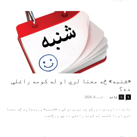
«شنبه» څه معنا لري او له کومه راغلې
ده؟
تاند
-
اګست 6, 2026
+
5
تاند - د اوونۍ د ورځو په نومونو کې د «شنبه» وروستاړی څه معنا
لري او دا کلمه له کومه راغلې ده چې ورڅخه...