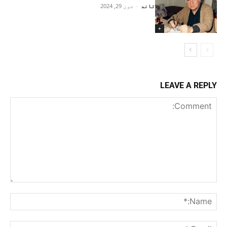
تاند
-
جون 29, 2024
+
LEAVE A REPLY
Comment:
me:*
ail:*