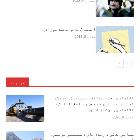
جنوري 4, 2023
ایښمه / حاجي محمد نوزادي
مارچ 8, 2015
خبرونه
اقتصادي معاونیت: هغو سیمه‌ییزو پروژو
ته زمینه برابره ده چې، د افغانستان د
اقتصادي ودې لامل ګرځي
اګست 8, 2026
سبا هرات کې د زنده جان د سیمنټو تولیدي