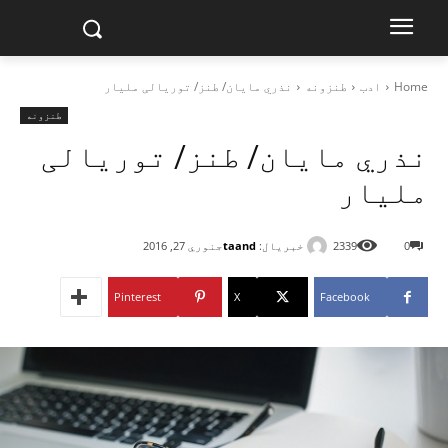
Home
ادب
طنزونه
نذري مایان/ طنز/ توریالی ملیار
طنزونه
نذري مایان/ طنز/ توریالی
ملیار
خبریال:
taand
0
2339
جنوري 27, 2016
Pinterest
X
Facebook