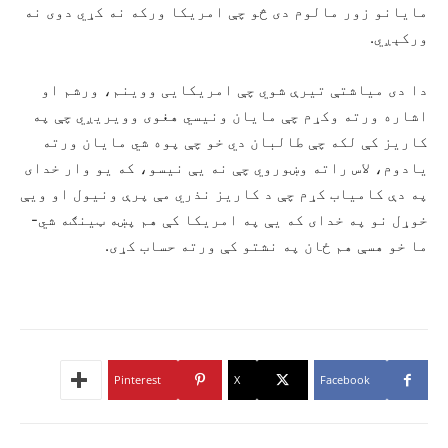
مایانو زور مالوم دی څو چې امریکا ورکه نه کړي دوی نه
ورکېږي.
دا دی میاشتې تیرې شوي چې امریکايی ووینم، ورشم او
اشاره ورته وکړم چې مایان ونیسي هغوی وویریږي چې په
کاریز کې لکه چې طالبان دي خو چې پوه شي مایان ورته
یادوم، لاس راته وښوروي چې نه یې نیسو، که یو وار خدای
په دې کامیاب کړم چې د کاریز نذري مې پرې ونیول او ویې
خوړل نو په خدای که یې په امریکا کې هم پښه ټینګه شي-
ما خو هسې هم ځان په نشتو کې ورته حساب کړی.
Pinterest
X
Facebook