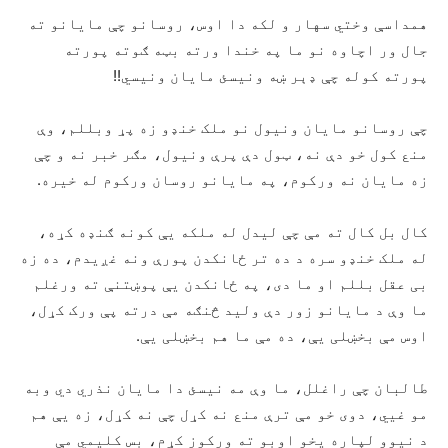
همداسې وختي سهار و لکه دا اوس، روسانو چې مایانو ته
جال ور اچاوه نو ما په خندا ورته بټه ګوته پورته
پورته کوله چې ډېر ښه ونیسئ مایان ونیسي!!
چې روسانو مایان ونیول نو ملک خنډو زه پړ وبللم، وې
منع کول خو دې نه، ټول دې پرې ونیول، مګر خبر نه و چې
زه مایان نه ورکوم، په مایانو روسان ورکوم له خیره.
کال بل کال ته مې چې لیدل له ملکه یې کونه ګنډه کړه،
له ملک خنډو سره د ده تر ځانکدن پورې ونه غږیدم، ده زه
بی عقل بللم او ما دی، په ځانکدن یې پوښتنې ته ورغلم
ما وې د مایانو زور دې ولید څنګه مې درته پې ورک کړل،
اوس مې بخښلی یې، ده مې ما هم بخښلی یې.
طالبان چې راغلل، ما وې مه نیسئ دا مایان نذري دي وبه
مو غيي، دوی خو مې ترې منع نه کړل چې نه کړل، زه یې هم
د نیوو لپاره یخو اوبو ته ورکوز کړم، بس کلیمي مې