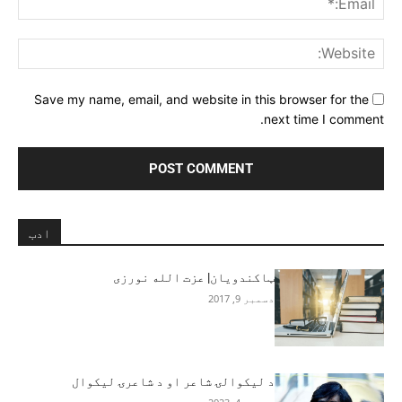
ite:
Save my name, email, and website in this browser for the
next time I comment.
ادب
ټاکندویان| عزت الله نورزی
دسمبر 9, 2017
د ليکوالۍ شاعر او د شاعرۍ ليکوال