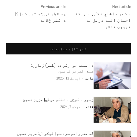
Previous article
Next article
د شعر داخلي شکل، د ډاکتر
په قطر کې څه تیر شول؟|
احسان الله درمل په
ډاکتر ځلاند
تیورۍ تنقید
نور تازه موضوعات
دا همغه خوارکی دی (طنز) ژباړن:
عبدالعزیز نایبي
تاند
-
اپریل 13, 2025
+
زموږ د کوڅې د خلکو هیلي| عزیز نسین
تاند
-
جولای 7, 2024
+
له مقرراتو سره سم | لیکوال: عزیز نسین