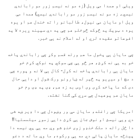
ویلې او همدا مې ویل (زه مو نه نیسم زور مو راباندې
نیسي، زه مو نه نیسم زور مو راباندې نیسي) همدا مې
ویل او مایان مې نیول، طالبانو را ته خندل هم او یوه
یوه د ټوپک په څوکه څوخلم هم چې په دې سپینه ږیره لا په
افوهاتو عقیده لري او له اسلام نه یې خبر.
چې مایان یې پخول ما هم ورته قسم وکړ چې راباندې پاخه
خو به یې نه کړئ، هر څو یې چې سوکي په نوکي کړم خو
مایان یې راباندې پاخه نه کړل- کال یې لا نه و پوره چې
د مچ او میږیو په څېر له ښارونو ورک شول او دایې حال
دی که ما پاخه کړی وی اوس به زه هم، ډۍ په ډۍ وم خو
مایان هم پوهېدل چې سړي کې ګنا نشته.
امریکا چې راغله، مایان مې ور وښودل چې دا ډير ښه شی
دي ویې نیسئ او نوش جان یې کړئ دایې زموږ میلمستیا!!
دا ځل راته د ملک خنډو زوی خنډ شو وې مه یې پي نیسه دا
پينځه مایان پاتې دي مه یې ورکوه، ما وې ما ته د دغو