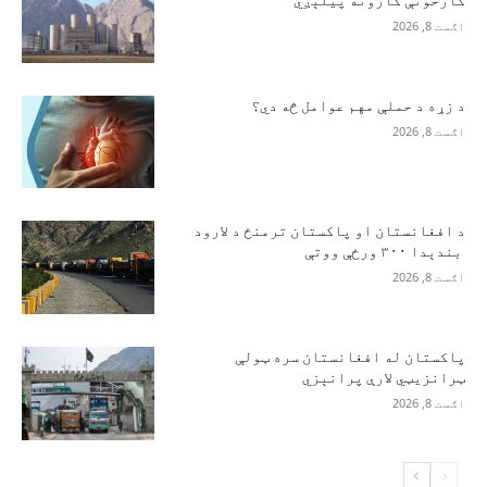
کارخونې کارونه پیلېږي
اګست 8, 2026
د زړه د حملې مهم عوامل څه دي؟
اګست 8, 2026
د افغانستان او پاکستان ترمنځ د لارود
بندېدا ۳۰۰ ورځې ووتې
اګست 8, 2026
پاکستان له افغانستان سره ټولې
ټرانزیټي لارې پرانېزي
اګست 8, 2026