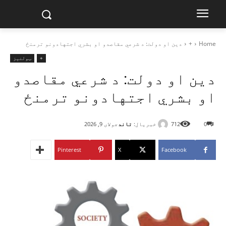
Home
+
دین او دولت: د شرعي مقاصدو او بشري اجتهادونو ترمنځ
+
ټولنیز
دین او دولت: د شرعي مقاصدو
او بشري اجتهادونو ترمنځ
خبریال:
تاند
0
712
جولای 9, 2026
Pinterest
X
Facebook