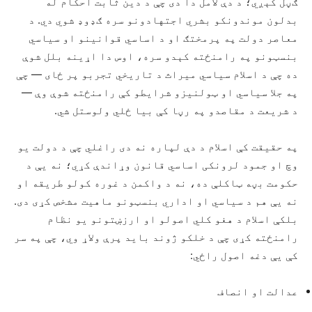
ګڼل کېږي؛ د دې لامل دا دی چې د دین ثابت احکام له
بدلون موندونکو بشري اجتهادونو سره ګډوډ شوي دي. د
معاصر دولت په پرمختګ او د اساسي قوانینو او سیاسي
بنسټونو په رامنځته کېدو سره، اوس دا اړینه بلل شوې
ده چې د اسلام سیاسي میراث د تاریخي تجربو پر ځای — چې
په جلا سیاسي او ټولنیزو شرایطو کې رامنځته شوې وې —
د شریعت د مقاصدو په رڼا کې بیا ځلي ولوستل شي.
په حقیقت کې اسلام د دې لپاره نه دی راغلي چې د دولت یو
وچ او جمود لرونکی اساسي قانون وړاندې کړي؛ نه یې د
حکومت بڼه ټاکلې ده، نه د واکمن د غوره کولو طریقه او
نه یې هم د سیاسي او اداري بنسټونو ماهیت مشخص کړی دی.
بلکې اسلام د هغو کلي اصولو او ارزښتونو یو نظام
رامنځته کړی چې د خلکو ژوند باید پرې ولاړ وي، چې په سر
کې یې دغه اصول راځي:
عدالت او انصاف