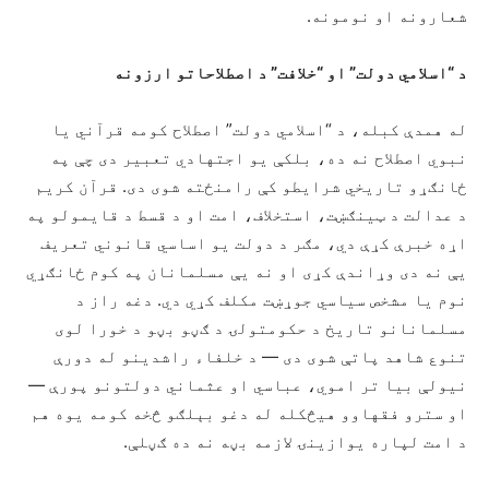
شعارونه او نومونه.
د “اسلامي دولت” او “خلافت” د اصطلاحاتو ارزونه
له همدې کبله، د “اسلامي دولت” اصطلاح کومه قرآني یا
نبوي اصطلاح نه ده، بلکې یو اجتهادي تعبیر دی چې په
ځانګړو تاریخي شرايطو کې رامنځته شوی دی. قرآن کریم
د عدالت د ټینګښت، استخلاف، امت او د قسط د قایمولو په
اړه خبرې کړې دي، مګر د دولت يو اساسي قانوني تعریف
یې نه دی وړاندې کړی او نه یې مسلمانان په کوم ځانګړي
نوم یا مشخص سیاسي جوړښت مکلف کړي دي. دغه راز د
مسلمانانو تاریخ د حکومتولۍ د ګڼو بڼو د خورا لوی
تنوع شاهد پاتې شوی دی — د خلفاء راشدینو له دورې
نیولې بیا تر اموي، عباسي او عثماني دولتونو پورې —
او سترو فقهاوو هیڅکله له دغو بېلګو څخه کومه یوه هم
د امت لپاره یوازینۍ لازمه بڼه نه ده ګڼلې.