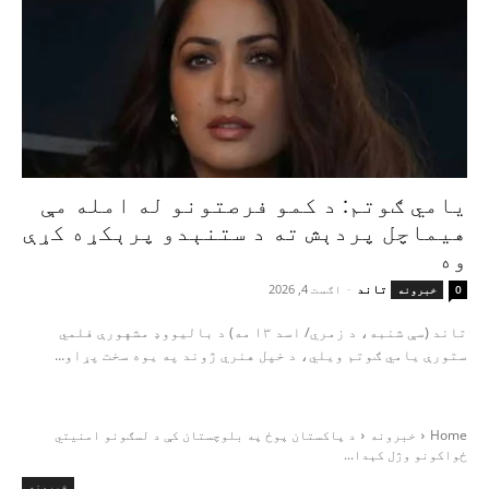
یامي ګوتم: د کمو فرصتونو له امله مې
هیماچل پردېش ته د ستنېدو پرېکړه کړې
وه
تاند
-
اګست 4, 2026
0
خبرونه
تاند (سې شنبه، د زمري/ اسد ۱۳ مه) د بالیووډ مشهورې فلمي
ستورې یامي ګوتم ویلي، د خپل هنري ژوند په یوه سخت پړاو...