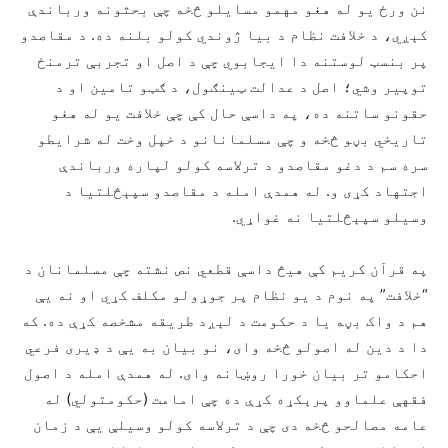
نن ورځ یو له هغو مهمو مسایلو څخه چې بحثونه ورباندې
کېږي، د خلافت نظام د بیا ژوندي کولو بلنه ده. د مقاصدو
پر بنسټ لوستنه دا ایجابوي چې د اصل او تجربې ترمنځ
توپیر وشي؛ اصل د عدالت ټینګول، د ګټو تامین او د
حقونو ساتنه ده، په داسې حال کې چې خلافت یو له هغو
تاریخي بڼو څخه و چې مسلمانانو د خپل وخت له شرایطو
سره سم د دغو مقاصدو د ترلاسه کولو لپاره ورباندې
اجتهاد کړی و. له همدې امله د مقاصدو سپېڅلتیا د
وسیلو سپېڅلتیا نه غواړي.
په قرآن کریم کې هیڅ داسې قطعي نص نشته چې مسلمانان د
“خلافت” په نوم د یو نظام پر جوړولو مکلف کړي او نه یې
هم د واک بڼه یا د حکومت د لېږد طریقه مشخصه کړې ده. که
دا د دین له اصولو څخه وای، نو بیان به یې د ډیری فرعي
احکامو تر بیان خورا روښانه وای. له همدې امله د اصول
فقهې علماوو پرېکړه کړې ده چې امامت (حکومتولي) له
عامه مصالحو څخه دی چې د ترلاسه کولو وسیلې یې د زمان