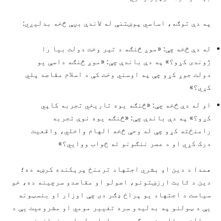
په دې توګه، اساسي پوښتنې له لاندې بڼې څخه بدلیږي:
له دې څخه چې: «موږ څنګه د تېر وخت دولت بیا را
ژوندی کړو؟» په دې باندې چې: «موږ څنګه داسې یو
دولت جوړ کړو چې په اوسني وخت کې د اسلام مقاصد پلي
کړي؟»
او له دې څخه چې: «څنګه یوه تاریخي تجربه کاپي
کړو؟» په دې باندې چې: «څنګه یوه نوې تجربه
رامنځته کړو چې له وحې څخه الهام واخلي، واقعیت
درک کړي او د عصر ننګونو ته ځواب ووايي؟»
همدا د دین او بشري اجتهاد ترمنځ پرېکنده کرښه ده؛
دین د ثابت ارزښتونو، اصولو او مقاصدو سرچینه ده، خو
سیاست د اجتهاد یو پراخ ډګر دی چې اوزار او بنسټونه
یې د ټولنو په بدلیدو سره تغيیر مومي او مشروعیت یې د
عدالت په تامین، د ګټو په راجلبولو او د زیانونو په