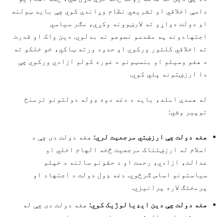
داسې اخلاقي او تشریعي نظام وړاندې کوي چې باید ټولنه
او دولت دواړو ته لارښوونه وکړي، مګر سیاسي
اجتهادونه په مقدسو نصوصو نه بدلوي. دین واک او قدرت
ته اخلاقي کلتور ورکوي او حدود ورته ټاکي، خو خلکو ته
د هغو وسیلو او بنسټونو د غوره کولو ازادي ورکوي چې
دا ارزښتونه پلي کوي.
له همدې امله، باید د دغه دوه ډوله دولتونو ترمنځ
توپیر وشي:
هغه دولت چې ارزښتي مرجعیت لري:
هغه دولت دی چې د
اسلام له ارزښتناک مرجعیت څخه الهام اخلي او
عدالت، ازادي، رحمت او د حقونو ساتنه د خپلو
سیاستونو اساس ګرځوي. دغه ډول دولت د اجتهاد او
پرمختګ لاره پرانیزي.
هغه دولت چې دین ايډیالوژیک کوي:
هغه دولت دی چې له