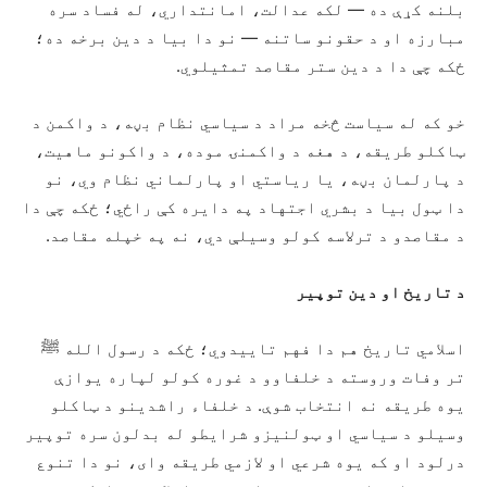
بلنه کړې ده — لکه عدالت، امانتداري، له فساد سره
مبارزه او د حقونو ساتنه — نو دا بیا د دین برخه ده؛
ځکه چې دا د دین ستر مقاصد تمثیلوي.
خو که له سیاست څخه مراد د سیاسي نظام بڼه، د واکمن د
ټاکلو طریقه، د هغه د واکمنۍ موده، د واکونو ماهیت،
د پارلمان بڼه، یا ریاستي او پارلماني نظام وي، نو
دا ټول بیا د بشري اجتهاد په دایره کې راځي؛ ځکه چې دا
د مقاصدو د ترلاسه کولو وسیلې دي، نه په خپله مقاصد.
د تاريخ او دين توپير
اسلامي تاریخ هم دا فهم تاییدوي؛ ځکه د رسول الله ﷺ
تر وفات وروسته د خلفاوو د غوره کولو لپاره یوازې
یوه طريقه نه انتخاب شوې. د خلفاء راشدینو د ټاکلو
وسیلو د سیاسي او ټولنیزو شرایطو له بدلون سره توپیر
درلود او که يوه شرعي او لازمي طریقه وای، نو دا تنوع