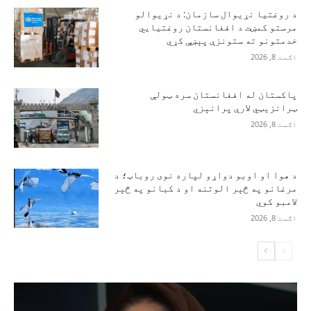
د روغتیا نړیوال سازمان: د نړیوالو
مرستو کمښت د افغانستان روغتیايي
خدمتونو ته ستونزې پېښې کړي
اګست 8, 2026
پاکستان له افغانستان سره ټولې
ټرانزیټي لارې پرانېزي
اګست 8, 2026
د هوا او اوبو دواړو لپاره نوی روباټ؛ د
مرغانو په څېر الوتنه او د کبانو په څېر
لامبو کوي
اګست 8, 2026