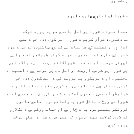
رنګه وي.
د شورا او اداري چارو دایره
همدا خبره د شورا پر اصل باندې هم په پوره توګه
صادقېږي؛ قرآن کریم د شورا امر کړی دی، خو د هغې
اداري او تشکيلاتي جزییات یې نه دي ټاکلي؛ نه یې د غړو
شمېر ښودلی، نه د هغوی د غوره کولو طریقه، نه د رایې
اچونې سېسټم او نه هم د شوراګانو بڼه. دا په ډاګه کوي
چې شورا یو شرعي ارزښت او اصل دی چې موخه یې د استبداد
مخنیوی او د پرېکړو په پروسه کې د امت ګډون دی، خو
کومې وسیلې چې دا مقصد پوره کوي، هغه د مسلمانانو د
شرایطو له مخې د هغوی اجتهاد ته پاتې دي. له همدې امله
شورا نن ورځ د ټاکل شوو پارلمانونو، اساسي قانون
لرونکو بنسټونو، یا د څارنې او حساب ورکونې د تګلارو
له لارې ترلاسه کېدای شي، تر هغو چې د شارع اصلي موخه
پوره کوي.