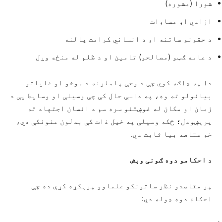
شورا (مشوره)
ازادي او مساوات
د حقونو ساتنه او د انساني کرامت پالنه
د عامه ګټو (مصالحو) تامین او د ظلم له منځه وړل
دا په ډاګه کوي چې د وحې پاملرنه د موخو او غاياتو
بیانولو ته وه، په داسې حال کې چې وسیلې او وسایط یې د
زمان او مکان له غوښتنو سره سم د انسان اجتهاد ته
پرېښودل؛ ځکه وسیلې په خپل ذات کې بدلون منونکې دي،
خو مقاصد بیا ثابت دي.
د احکامو دوه ګونی وېش
پر مقاصدو نظر ساتونکو علماوو پرېکړه کړې ده چې
احکام دوه ډوله دي: