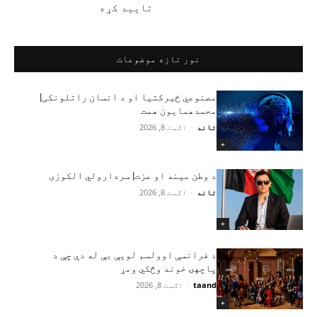
تایید کړه
نور تازه موضوعات
مصنوعي ځیرکتیا او د انسان راتلونکی|
محمدهمایون همت
تاند
-
اګست 8, 2026
+
د وطن مینه او عزت| سردارولي الکوزی
تاند
-
اګست 8, 2026
+
د فرانسې اوولسم لویې بې له دې چې د
پاچهۍ خوند وڅکي ومړ
taand
-
اګست 8, 2026
+