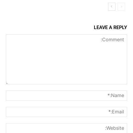
LEAVE A REPLY
Comment:
me:*
ail:*
ite: