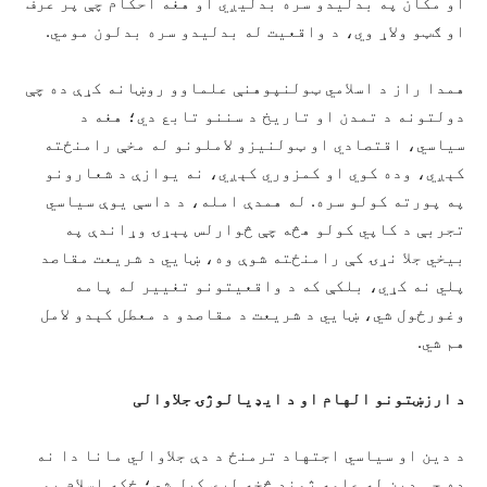
او مکان په بدلیدو سره بدلیږي او هغه احکام چې پر عرف
او ګټو ولاړ وي، د واقعیت له بدلیدو سره بدلون مومي.
همدا راز د اسلامي ټولنپوهنې علماوو روښانه کړې ده چې
دولتونه د تمدن او تاریخ د سننو تابع دي؛ هغه د
سیاسي، اقتصادي او ټولنیزو لاملونو له مخې رامنځته
کېږي، وده کوي او کمزوري کېږي، نه یوازې د شعارونو
په پورته کولو سره. له همدې امله، د داسې یوې سیاسي
تجربې د کاپي کولو هڅه چې څوارلس پېړۍ وړاندې په
بیخي جلا نړۍ کې رامنځته شوې وه، ښايي د شریعت مقاصد
پلي نه کړي، بلکې که د واقعیتونو تغيیر له پامه
وغورځول شي، ښايي د شريعت د مقاصدو د معطل کېدو لامل
هم شي.
د ارزښتونو الهام او د ايډیالوژۍ جلاوالی
د دین او سیاسي اجتهاد ترمنځ د دې جلاوالي مانا دا نه
ده چې دین له عامه ژوند څخه لرې کړل شي؛ ځکه اسلام یو