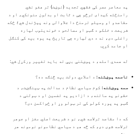
په معاصر عصر کې فقهي تجدید (نوښت) تر هغو نشي
رامنځته کېدای ترڅو چې د ثابت او بدلون منونکي، او د
مقاصدو او وسیلو ترمنځ دا جلاوالی ونه پېژندل شي؛ ځکه
شریعت د خلکو د ګټو او مصالحو د خوندیتوب لپاره
راغلی دی، نه د دې لپاره چې تاریخ په یوه بڼه کې کنګل
او جامد کړي.
له همدې امله، د پوښتنې بڼې ته باید تغيیر ورکړل شي:
ناسمه پوښتنه:
د اسلامي دولت بڼه څنګه ده؟
سمه پوښتنه:
کوم سیاسي نظام د عدالت په ټینګښت، د
حقونو په ساتنه، د ازادیو په تضمین او د ټولنې د
ګټو په پوره کولو کې تر ټولو وړ او ځواکمن دی؟
که دا مقاصد ترلاسه شي، نو د شریعت اصلي مغز او جوهر
ترلاسه شوی دی، که څه هم د سیاسي نظامونو نومونه هر