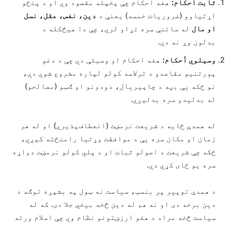
ثابت احکام:
هغه احکام چې پخپله مقصود وي او د پنځو
اړتیاوو (ضروریات خمسه) یعنې د
دین، نفس، عقل، نسل
او مال
له ساتنې سره تړاو لري، چې دا هیڅکله د
بدلون وړ نه دي.
وسیلوي أحکام:
هغه احکام او وسیلې دي چې د دغو
پورتنیو مقاصدو د ترلاسه کولو لپاره مشروع شوي دي،
نو ځکه یې بڼه د چاپیریال، دودونو او ګټو (مصالحو)
له بدلیدو سره بدلیږي.
له همدې ځایه د شریعت نرمښت (انعطاف‌پذیري) او له هر
زمان او مکان سره يې د موافقت وړتیا رامنځته کېږي،
ځکه چې شریعت د اصولو ثبات او د پلي کولو نرمښت دواړه
سره یو ځای کړي دي.
د همدې توپیر پر بنسټ، سیاست نه ټول په بشپړه توګه د
دین برخه دی او نه هم له دین څخه بیخي جلا دی. که له
سیاست څخه مراد د هغو ارزښتونو نظام وي چې اسلام ورته