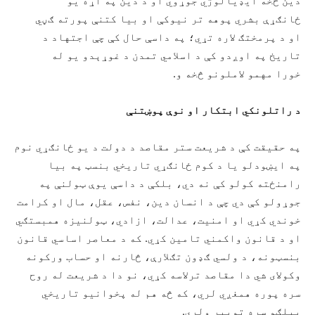
دین څخه ايډیالوژي جوړوي او د دین په اړه یو
ځانګړې بشري پوهه تر نیوکې او بیا کتنې پورته ګڼي
او د پرمختګ لاره تړي؛ په داسې حال کې چې اجتهاد د
تاریخ په اوږدو کې د اسلامي تمدن د غوړېدو یو له
خورا مهمو لاملونو څخه و.
د راتلونکي ابتکار او نوې پوښتنې
په حقیقت کې د شریعت ستر مقاصد د دولت د يو ځانګړي نوم
په ايښودلو یا د کوم ځانګړي تاريخي بنسټ په بیا
رامنځته کولو کې نه دي، بلکې د داسې یوې ټولنې په
جوړولو کې دي چې د انسان دین، نفس، عقل، مال او کرامت
خوندي کړي او امنیت، عدالت، ازادي، ټولنیزه همبستګي
او د قانون واکمني تامین کړي. که د معاصر اساسي قانون
بنسټونه، د ولسي ګډون تګلارې، څارنه او حساب ورکونه
وکولای شي دا مقاصد ترلاسه کړي، نو دا د شریعت له روح
سره پوره همغږي لري، که څه هم له پخوانیو تاریخي
بېلګو سره توپیر ولري.