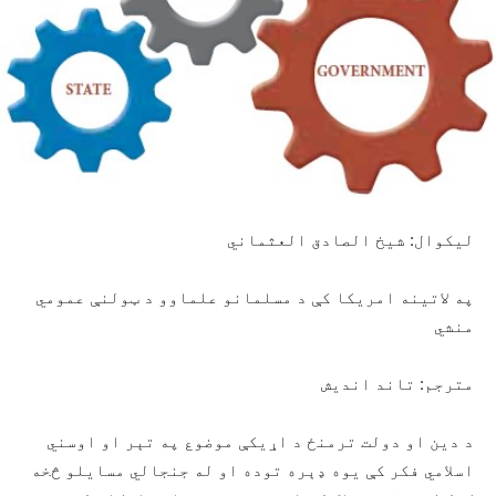
ليکوال: شيخ الصادق العثماني
په لاتینه امریکا کې د مسلمانو علماوو د ټولنې عمومي
منشي
مترجم: تاند انديش
د دین او دولت ترمنځ د اړیکې موضوع په تېر او اوسني
اسلامي فکر کې یوه ډېره توده او له جنجالي مسایلو څخه