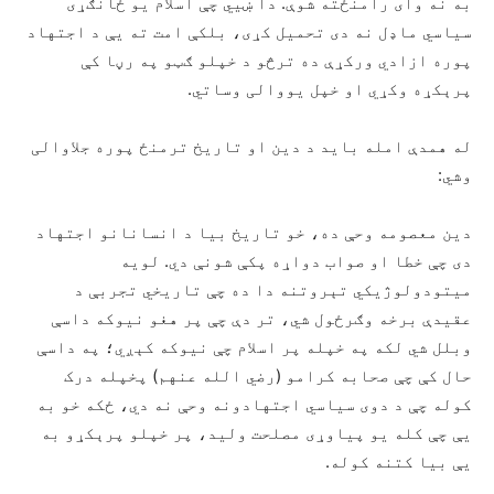
به نه وای رامنځته شوې. دا ښيي چې اسلام یو ځانګړی
سیاسي ماډل نه دی تحمیل کړی، بلکې امت ته یې د اجتهاد
پوره ازادي ورکړې ده ترڅو د خپلو ګټو په رڼا کې
پرېکړه وکړي او خپل یووالی وساتي.
له همدې امله باید د دین او تاریخ ترمنځ پوره جلاوالی
وشي:
دین معصومه وحې ده، خو تاریخ بیا د انسانانو اجتهاد
دی چې خطا او صواب دواړه پکې شونې دي. لویه
میتودولوژیکي تېروتنه دا ده چې تاریخي تجربې د
عقیدې برخه وګرځول شي، تر دې چې پر هغو نیوکه داسې
وبلل شي لکه په خپله پر اسلام چې نیوکه کېږي؛ په داسې
حال کې چې صحابه کرامو (رضي الله عنهم) پخپله درک
کوله چې د دوی سیاسي اجتهادونه وحې نه دي، ځکه خو به
یې چې کله يو پياوړی مصلحت ولید، پر خپلو پرېکړو به
یې بیا کتنه کوله.