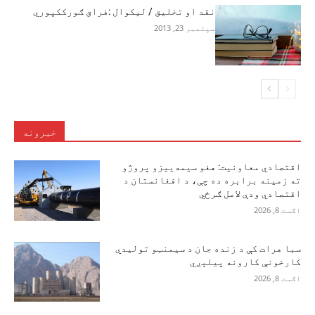
نقد او تخلیق / لیکوال :فراق ګورککپوري
سپتمبر 23, 2013
خبرونه
اقتصادي معاونیت: هغو سیمه‌ییزو پروژو
ته زمینه برابره ده چې، د افغانستان د
اقتصادي ودې لامل ګرځي
اګست 8, 2026
سبا هرات کې د زنده جان د سیمنټو تولیدي
کارخونې کارونه پیلېږي
اګست 8, 2026