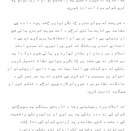
لرې کولو سره اندازه کېږي.
د شریعت له ټولو سترو ځانګړتیاوو څخه یوه دا ده چې
مقاصد یې ثابت ساتلي ترڅو د امت هویت خوندي پاتې شي
او وسیلې یې داسې نرمې او انعطاف‌پذیرې کړې دي چې د
انساني تمدن پرمختګ ته غېږ پرانیزي. له همدې امله
اسلام د هر زمان او مکان لپاره وړ پاتې شوی دی؛ دا په
دې خاطر نه چې هغه یو ځانګړی سیاسي نظام تحمیل کړی،
بلکې له دې کبله چې انسانیت ته یې د داسې ارزښتونو او
اصولو یو سیسټم ډالۍ کړی چې هغوی ته په هر عصر کې د
عادلانه نظامونو د جوړولو لاره ښيي ترڅو د خلکو خیر او
ښېګڼه تامین کړي.
له اسلام سره ریښتینې وفا د تاریخي بېلګو په سپېڅلي
کولو کې نه ده، بلکې په یو نوي او بدلېدونکي واقعیت
کې د هغه د کلي مقاصدو په ژوندي کولو کې ده؛ ځکه
تمدنونه د تېر وخت په تکرارولو نه، بلکې د وحې د