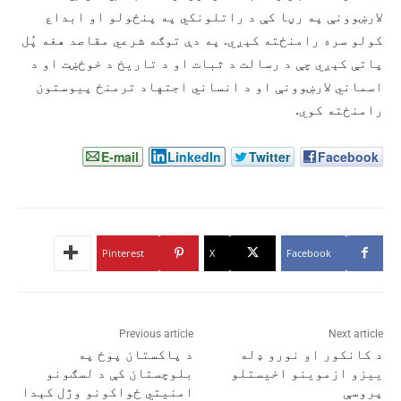
لارښوونې په رڼا کې د راتلونکي په پنځولو او ابداع
کولو سره رامنځته کېږي. په دې توګه شرعي مقاصد هغه پُل
پاتې کېږي چې د رسالت د ثبات او د تاریخ د خوځښت او د
اسماني لارښوونې او د انساني اجتهاد ترمنځ پیوستون
رامنځته کوي.
E-mail
LinkedIn
Twitter
Facebook
Pinterest
X
Facebook
Previous article
Next article
د کانکور او نورو ډله
د پاکستان پوځ په
ییزو ازموینو اخیستلو
بلوچستان کې د لسګونو
پروسې
امنیتي ځواکونو وژل کېدا