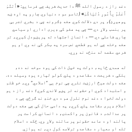
دغه راز د رسول الله ﷺ دا حدیث شریف چې فرمايي:
«
أَنْتُمْ
أَعْلَمُ بِأُمُورِ دُنْيَاكُمْ
»
(
تاسو مو د دنياوي چارو په اړه ښه
پوهېږئ
)
، پر دې دلالت کوي هغه ډګرونه چې د بشري تجربې
پر بنسټ ولاړ دي — چې په هغو کې ډیری اداري او سیاسي
چارې شاملې دي — د انسان اجتهاد ته پرېښودل کېږي، تر
هغه وخته چې له يو قطعي نص سره په ټکر کې نه وي او يو
شرعي مقصد له منځه نه وړي.
له همدې ځایه، دولت په خپل ذات کې یوه موخه نه ده،
بلکې د شریعت د مقاصدو د پلي کولو لپاره یوه وسیله د‏ه.
هغه دولت هیڅ ارزښت نلري چې نوم یې “اسلامي” وي، خو ظلم
و استبداد کوي او حقونه تر پښو لاندې کوي؛ دغه راز د یو
دولت لخوا د دغه نوم نلرل هم د دې خنډ نه ګرځي چې د
اسلام ډیری مقاصد پلي کړي، په داسې حال کې چې هغه دولت
پر عدالت، د قانون پر واکمنۍ، د انساني کرامت پر
پالنه او د عامه حقونو پر ساتنه ولاړ وي. ځکه د اسلام
تله او معیار د مقاصدو ترلاسه کول دي، نه یوازې