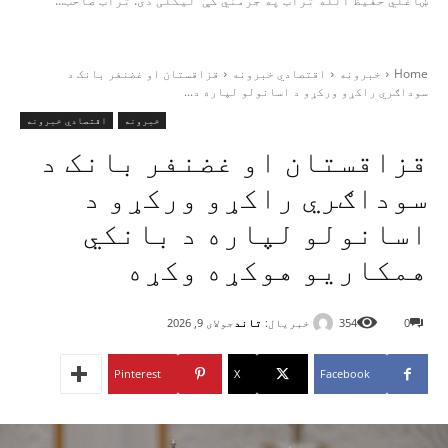
ښاغلي حفیظ الله تُراب په جرمني کې لیکلی دی. تُراب صاحب...