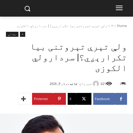
Home
+
ولې تېرې تېروتنی بیا تکرارېږي؟| سردارولي الکوزی
+
مقالې
ولې تېرې تېروتنی بیا
تکرارېږي؟| سردارولي
الکوزی
خبریال:
تاند
0
621
جولای 9, 2026
Pinterest
X
Facebook