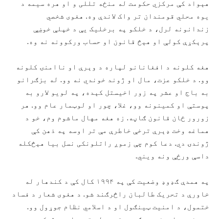
هېواد کې مرکزي حکومت له منځه تللی و او هره سیمه د
یوه محلي قومندان تر واک لاندې وه. هغوی شخصي
زندانونه لرل، د خلکو په برخلیک یې د خپلې خوښې
پرېکړې کولې او هېڅ قانون او حساب ورکوونه نه وه.
هغه کلونه د افغانانو لپاره د وېرې او ناامنۍ کلونه
وو. د خلکو عزت، مال او ژوند خوندي نه وو. له بزګرانو
به باج او عشر په زور اخیستل کېده، په لویو لارو به
پوستې او کمینونه وو، غلا، چور او لوټمار عام وو. هر
زورور ځان قانون ګاڼه. زه هغه مهال ماشوم وم، خو د
هماغه وخت ډېرې ترخې خاطرې مې تر اوسه په ذهن کې
ژوندۍ دي. دعا کوم چې زموږ راتلونکی نسل بیا هېڅکله
داسې ورځې ونه ویني.
په همدې ګډوډ وضعیت کې په ۱۹۹۴ کال کې د کندهار له
خاورې د تحریک طالبان راڅرګند شو. د هغوی شعار د فساد
ختمول، د امنیت ټینګول او د اسلامي نظام جوړول وو.