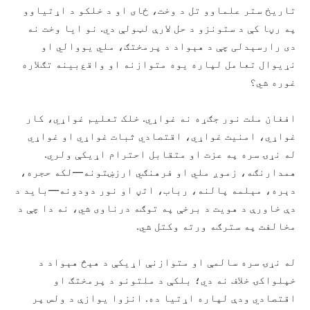
تاریخ ستر علماوو تل د وخت، ځای او د خلکو د اړتیاوو
په رڼا کې د ستونزو د حل لارې لټولې دي. نو ایا وخت نه
دی رارسېدلی چې د هېواد د پرمختګ، ملي یووالي او
نړیوال تعامل لپاره یوه متوازنه او واقع‌بینه تګلاره
غوره شي؟
افغان ملت نور جګړه نه غواړي. خلک تعلیم غواړي، کار
غواړي، امنیت غواړي، اقتصادي ثبات غواړي او غواړي
له نړۍ سره په عزت او متقابل احترام اړیکې ولري.
همدارنګه، زموږ ملي او فرهنګي ارزښتونه—لکه حجره،
دېره، مېلمه پالنه، رباب، اتڼ او نور دودونه—باید د
دې خاورې د هویت د برخې په توګه درناوی شي، نه دا چې د
مخالفت په سترګه ورته وکتل شي.
له نړۍ سره سالمې او متوازنې اړیکې د هېڅ هېواد د
خپلواکۍ خلاف نه دي؛ بلکې د ملتونو د پرمختګ او
اقتصادي ودې لپاره اړتیا ده. انزوا یوازې د ولس پر