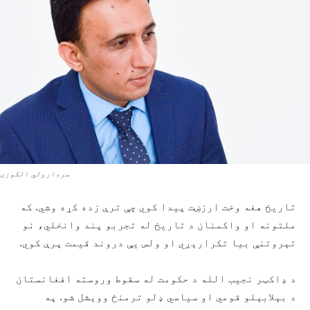
سردارولي الکوزی
تاریخ هغه وخت ارزښت پیدا کوي چې ترې زده کړه وشي. که
ملتونه او واکمنان د تاریخ له تجربو پند وانخلي، نو
تېروتنې بیا تکرارېږي او ولس یې دروند قیمت پرې کوي.
د ډاکټر نجیب الله د حکومت له سقوط وروسته افغانستان
د بېلابېلو قومي او سیاسي ډلو ترمنځ ووېشل شو. په