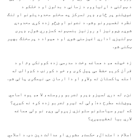
د ټولنې د اړتیاوو، د زمانې د بدلون او د خلکو د
غوښتنو پر ځای، ډېر تمرکز په سختو محدودیتونو او تنګ
نظره تفسیرونو وشو. د نجونو او ښځو زده کړې محدودې
شوې، ښوونیز او روزنیز بنسټونه کمزوري شول، ډېری
ټولنیزې ادارې اغېزمنې شوې او د هېواد د پرمختګ بهیر
ټکنی شو.
زه خپله هم د هماغه وخت د مدرسې زده کوونکی وم او د
قرآن کریم حفظ مې پیل کړی و، خو د کورنۍ د کډوالۍ له
امله پاکستان ته ولاړو او دا ارمان مې نیمګړی پاتې شو.
نن، له درې لسیزو ډېرو تجربو وروسته، لا هم یوه اساسي
پوښتنه مطرح ده: ولې له تېرو تجربو زده کړه نه کېږي؟
که تېرو سیاستونو ستونزې زېږولې وې، نو ولې هماغه
لارې بیا تعقیبېږي؟
اسلام د اعتدال، حکمت، مشورې او عدالت دین دی. د اسلامي