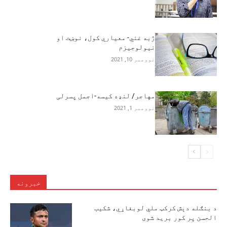
ژبه غني- معیاري کول، نوښت او
نیولوجیزم
نوومبر 10, 2021
مهاجر/ لنډه کیسه-اجمل پسرلی
نوومبر 1, 2021
خبرونه
د بنګله دېش کرکټ ملي لوبغاړي، شکیب
الحسن پر کور برید شوی