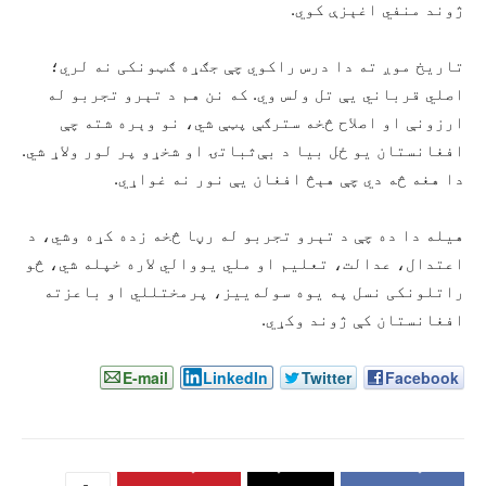
ژوند منفي اغېزې کوي.
تاریخ موږ ته دا درس راکوي چې جګړه ګټونکی نه لري؛
اصلي قرباني یې تل ولس وي. که نن هم د تېرو تجربو له
ارزونې او اصلاح څخه سترګې پټې شي، نو وېره شته چې
افغانستان یو ځل بیا د بې‌ثباتۍ او شخړو پر لور ولاړ شي.
دا هغه څه دي چې هېڅ افغان یې نور نه غواړي.
هیله دا ده چې د تېرو تجربو له رڼا څخه زده کړه وشي، د
اعتدال، عدالت، تعلیم او ملي یووالي لاره خپله شي، څو
راتلونکی نسل په یوه سوله‌ییز، پرمختللي او باعزته
افغانستان کې ژوند وکړي.
E-mail
LinkedIn
Twitter
Facebook