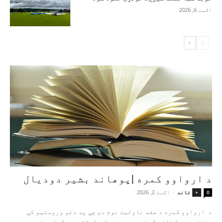
اګست 6, 2026
د ارواوو کمره |پوهاند بشیر دودیال
تاند
-
اګست 2, 2026
+
0
د ارواوو کمره د هغه ناولیت نوم دی چې په دغو وروستیو کې