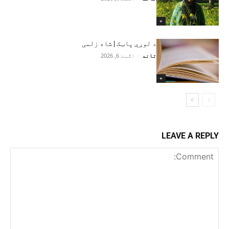
+
د لوږې پاټک | شاه زلمی
تاند
-
اګست 6, 2026
+
LEAVE A REPLY