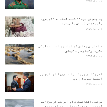
اګست 6, 2026
په چین کې یوه ۲۰ کلنه نجلۍ له ۱۸م پوړه
ولوېده خو ژوندۍ پاتې شوه
اګست 6, 2026
د اقلیمي بدلون له امله په افغانستان کې
بشري اړتیاوې زیاتې شوې
اګست 6, 2026
امریکا او برېتانیا د اروپا او ناټو پر
امنیت خبرې کړې دي
اګست 6, 2026
کرکټ:د افغانستان او ایرلنډ ترمنځ ۲مه
لوبه سبا جمعه کېږي؛ لومړۍ لغوه شوه