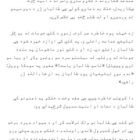
همدغه شعارونه د جګړو ستړي ولس ته د امید څرک
ښکارېدل. خلک به دعاوې کولې چې طالبان ژر د دوی سیمو
ته ورسېږي او له ظلم څخه یې خلاص کړي.
زه خپله یوه خاطره هم لرم. زموږ د کلي جومات ته یو ځل
تبلیغي جماعت راغلی و. په کلي کې اوازه خپره شوه چې
طالبان راغلي دي. زه او د کلي نور ماشومان په منډه
جومات ته ورغلو. له میلمنو سره مو روغبړ وکړ او بیا مو
ترې وپوښتل: «تاسو طالبان یاست؟» هغوی په موسکا وویل:
«نه، موږ تبلیغیان یو، طالبان به ان شاءالله ژر
راشي.»
دا کوچنۍ خاطره ښيي چې هغه وخت د خلکو په ذهنونو کې
طالبان د نجات او امنیت سمبول ګرځېدلي وو.
خو کله چې طالبانو واک ترلاسه کړ او د هېواد ډېره برخه
یې تر خپل کنټرول لاندې راوسته، د خلکو ډېرې هیلې ورو
ورو په ناهیلۍ بدلې شوې. زما په اند، ستونزه دا وه چې