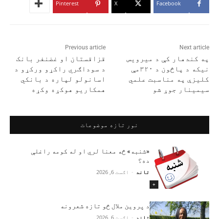
Pinterest
X
Facebook
Previous article
Next article
په کندهار کې د میرویس
قزاقستان او غضنفر بانک
نیکه د پاڅون د ۳۲۰مې
د سوداګري راکړو ورکړو د
کلیزې په مناسبت علمي
اسانولو لپاره د بانکي
سیمینار جوړ شو
همکاریو هوکړه وکړه
نور تازه موضوعات
«شنبه» څه معنا لري او له کومه راغلې
ده؟
تاند
-
اګست 6, 2026
+
د پروین ملال څو تازه شعرونه
تاند
-
اګست 6, 2026