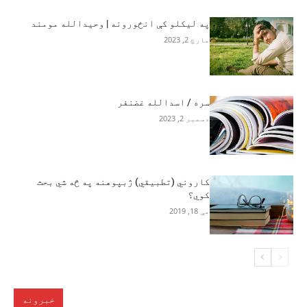
په لیکلو کې انځورونه | وحیدالله مومند
مارچ 2, 2023
سره / اسدالله غضنفر
دسمبر 2, 2023
کاروني (تطبیقي) ژبپوهنه په څه شي بحث
کوي؟
مې 18, 2019
خبرونه