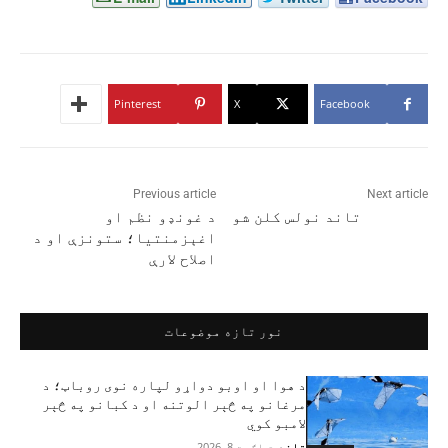
Pinterest
X
Facebook
Previous article
Next article
تاند نولس کلن شو
د غونډو نظم او
اغېزمنتیا؛ ستونزې او د
اصلاح لارې
نور تازه موضوعات
د هوا او اوبو دواړو لپاره نوی روباټ؛ د
مرغانو په څېر الوتنه او د کبانو په څېر
لامبو کوي
تاند
-
اګست 8, 2026