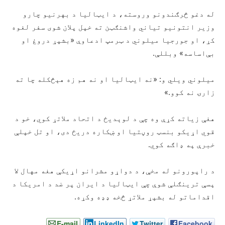
له دغو څرګندونو وروسته، د ایټالیا د بهرنیو چارو
وزیر انتونیو تیاني واشنګټن ته خپل پلان شوی سفر لغوه
کړ، او جورجیا میلوني د ټرمپ ادعاوې «بشپړ دروغ او
بې‌اساسه» وبللې.
میلوني ویلي و: «نه ایټالیا او نه هم زه هېڅکله چا ته
زارۍ نه کوو.»
هغې زیاته کړې وه چې د لوېدیځ د اتحاد ملاتړ کوي، خو د
قوي اړیکو بنسټ روڼتیا او ښکاره دریځ دی، او تل خپلې
خبرې په ډاګه کوي.
د راپورونو له مخې، د دواړو مشرانو اړیکې هغه مهال لا
پسې ترینګلې شوې چې ایټالیا د ایران پر ضد د امریکا د
اقداماتو له بشپړ ملاتړ څخه ډډه وکړه.
E-mail
LinkedIn
Twitter
Facebook