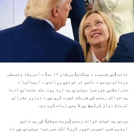
تاند (سې شنبه، د چنګاښ/ سرطان ۱۶ مه) د امریکا ولسمشر
ډونالډ ټرمپ
د ناټو تر غونډې وړاندې د ایټالیا د
صدراعظمې جورجیا میلوني په اړه یوه بله جنجالي ادعا
په خواله رسنۍ کې شریکه خپره کړې چې د دواړو مشرانو
ترمنځ روان کړکېچ یې لا پسې زیات کړی دی.
ټرمپ په خپله خواله رسنۍ (ټروت سوشل) کې یو داسي
ایډیټ شوی تصویر خپور کړی؛ لکه جورجیا میلوني چې ده