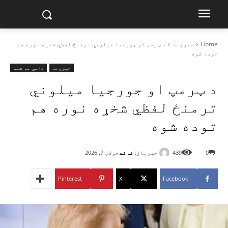
Home
خبرونه
د ټرمپ او جورجیا میلوني ترمنځ لفظي شخړه نوره هم
توده شوه
خبرونه
داسې هم شته
د ټرمپ او جورجیا میلوني
ترمنځ لفظي شخړه نوره هم
توده شوه
خبریال:
تاند
0
439
جولای 7, 2026
Pinterest
X
Facebook