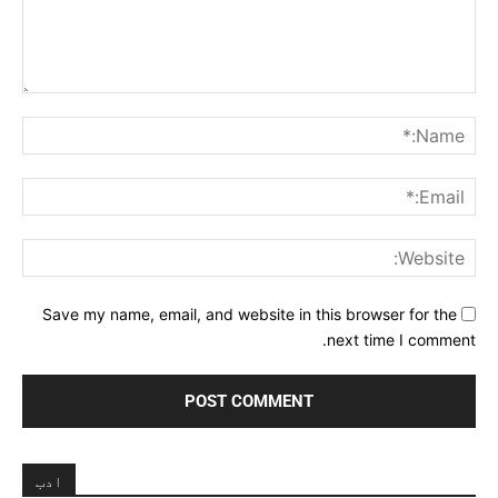
Comment:
me:*
ail:*
ite:
Save my name, email, and website in this browser for the
next time I comment.
ادب