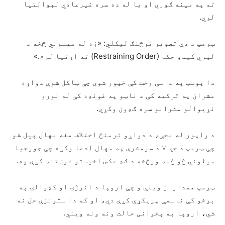
ته په مینه ګوري او یا له ده سره غیرعادي لېوالتیا
لري.
ټرمپ د دې تصویر ترڅنګ لیکلي: «زه له میلوني څخه د
لېري کېدو حکم (Restraining Order) ته اړتیا لرم.»
دا پوسټ په داسې وخت کې خپور شوی چې ټاکل شوې دواړه
مشران په ترکیه کې د ناټو په غونډه کې له نورو
نړیوالو مشرانو سره ګډون وکړي.
د راپور له مخې، د دواړو ترمنځ اختلاف هغه مهال پیل شو
چې ټرمپ د جي ۷ د سرمشرې په مهال ادعا وکړه چې جورجیا
میلوني څو ځله ورڅخه د ګډ عکس اخیستو غوښتنه کړې وه.
ټرمپ همداراز ویلي و چې اروپا د انرژۍ او کډوالۍ په
برخو کې ناسمې پرېکړې کړې دي، او که دا ستونزې حل نه
شي، اروپا به پخوانی حالت ونه ونه ویني.