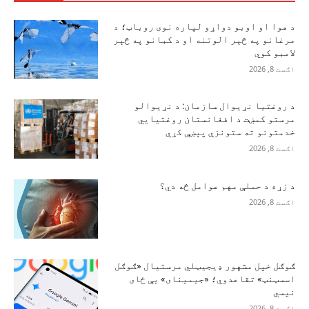
د هوا او اوبو دواړو لپاره نوی روباټ؛ د
مرغانو په څېر الوتنه او د کبانو په څېر
لامبو کوي
اګست 8, 2026
د روغتیا نړیوال سازمان: د نړیوالو
مرستو کمښت د افغانستان روغتیايي
خدمتونو ته ستونزې پېښې کړي
اګست 8, 2026
د زړه د حملې مهم عوامل څه دي؟
اګست 8, 2026
ګوګل خپل مشهور ډیجیټلي مرستیال «ګوګل
اسسټنټ» تقاعدوي؛ «جیمینای» یې ځای
نیسي
اګست 8, 2026