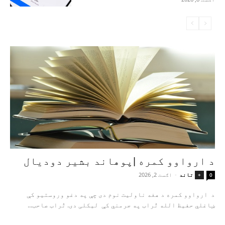
د ارواوو کمره |پوهاند بشیر دودیال
تاند
-
اګست 2, 2026
+
0
د ارواوو کمره د هغه ناولیت نوم دی چې په دغو وروستیو کې
ښاغلي حفیظ الله تُراب په جرمني کې لیکلی دی. تُراب صاحب...