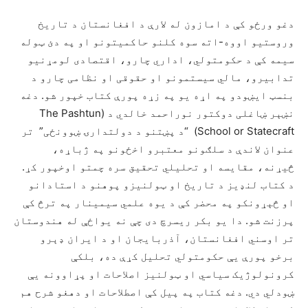
دغو ورځو کې د امازون له لارې د افغانستان د تاریخ
وروستیو اووه-اته سوه کلنو حاکمیتونو او په دئ ټوله
سیمه کې د حکومتولي، اداري چارو، اقتصادی لومړنیو
تدابیرو، مالي سیستمونو او حقوقی او نظامی چارو د
بنسټ ایښودو په اړه یو په زړه پورې کتاب خپور شو. دغه
نښېر ښاغلی دوکتور نوراحمد خالدي د (The Pashtun
School or Statecraft) “د پښتنو د دولتدارۍ ښوونځی” تر
عنوان لاندې د سلګونو معتبرو اخځونو په ژباړه،
څیړنه، مقایسه او تحلیلي تحقیق سره چمتو اوخپور کړ.
د کتاب لنډیز د تاریخ او ټولنیزو پوهنو د استادانو
او څېړونکو په محضر کې د یوه علمي سیمینار په ترڅ کې
پرزنت شو. دا یو بکر ریسرچ دی چې نه یواځې له هندوستان
تر اوسني افغانستان، آذربایجان او د ایران ډېرو
برخو پورې یې حکومتولي تحلیل کړې ده، بلکې
کرونولوژیک سیاسي او ټولنیز اصلاحات او پړاوونه یې
ښودلي دي. دغه کتاب په پیل کې اصطلاحات او دهغو شرح هم