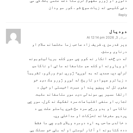
دلوړو او ژورو مفهوم لری ستا دغه علمی بحث کې مې
دغې کلیمې ته زیات سوچ شو . کور مو ودان
Reply
دودیال
جولای 3, 2026 At 12:14 pm
ډېر قدرمن ع. شریف زاد صاحب زما مخلصانه سلام او
درناوی ومنئ.
له دی څخه انکار نه کوو چی موږ کله بریالیتوبونه
او ویاړونه او کله هم متاسفانه ماتې او ناکامۍ
لرلي دي. همدې ته به لوړې- ژورې نوم ورکړو. تقریباً
د زیاترو هېوادو تاریخ له لوړو ژورو ډک دی، خو
هغوی تل له پېښو پند او عبرت اخیستی او خپل د
ارتقا مسیر یې موندلی دی، موږ متاسفانه مثبت
تجارب او منفی اشتباهات سره تفکیک نه کړل. موږ چې
ناکامی او بدو ورځو سره مخ شوي یاستو علت یې د
پردیو مغرضانه تحرُکات او مداخلې وې.
د خالدی صاحب په اړه دومره ویلای شم، چې ما فقط
دده کتابونه او آثار لوستی او له بلې خو مسلک یې