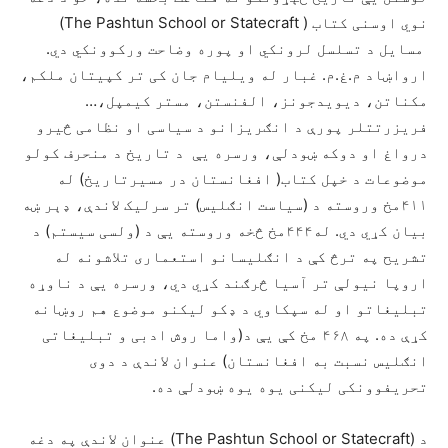
نوي اوسنی کتاب ( The Pashtun School or Statecraft)
مسایل د تسلسل لرونکي او پوره وضاحت ورکوونکي دي.
ارواښاد م.غ.م. غبار له ویلیام جان کی تر کپیتان ملکم،
مکناتن، دیویدجونز، الفنستن، مستر کیمپل،…
فریزرتتلر پورې د انګریزانو د سیاسی او نظامی څیرو
درواغ او دوکه ښودلې، ورسره یې د تاریخ د منحرف کولو
موضوعات د خپل کتاب( افغانستان در مسیرتاریخ) له
۴۱۱مخ وروسته د (سیاست انګلیس) تر سرلیک لاندې، ډېر ښه
بیان کړي دي. له۴۴۴مخ څخه وروسته یې د (ولسی سیستم) د
تشریح په ترڅ کې د انګلیسانو استعماری تلاشونه له
اروپا نیولې تر آسیا څرګند کړي دي، ورسره یې د ناوړه
تبلیغاتو او له سپکاوي د ډکو لیکنو موضوع هم روښانه
کړې ده. په ۴۶۸ مخ کې یې د(واما روش ادبی و تبلیغاتی
انګلیس نسبت به افغانستان) عنوان لاندې د دوی
تحریفوونکی لیکنی یوه یوه ښودلې ده.
د (The Pashtun School or Statecraft) عنوان لاندې په دغه