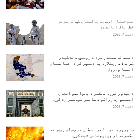
بلوچستان اوس په پاکستان کې تر ټولو
خطرناک ایالت دی
اګست 7, 2026
د هند له سمندر سره د روسیې د نښلېدو
طرحه؛ د رېللارې په دهلېز کې د افغانستان
احتمالي رول
اګست 7, 2026
د پېښور لوړې محکمې د پخوانیو افغان
امنیتي چارواکو د ساتنې غوښتنې رد کړې
اګست 7, 2026
ستورپوهانو د لمر د سطحې تر ټولو روښانه
عکسونه او ویډیوګانې ثبت کړې