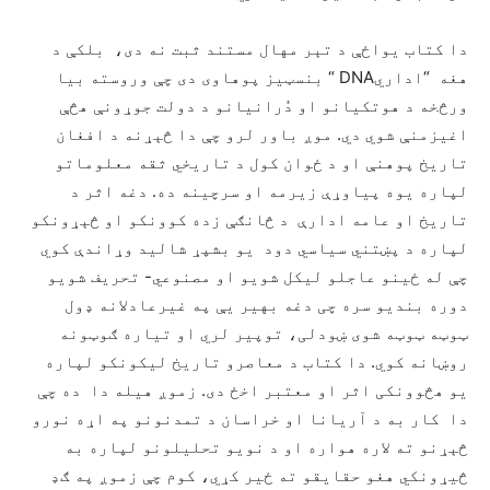
دا کتاب یواځې د تېر مهال مستند ثبت نه دی، بلکې د
هغه “اداريDNA “ بنسټیز پوهاوی دی چې وروسته بیا
ورڅخه د هوتکیانو او دُرانیانو د دولت جوړونې هڅې
اغیزمنې شوي دي. موږ باور لرو چې دا څېړنه د افغان
تاریخ پوهنې او د ځوان کول د تاریخي ثقه معلوماتو
لپاره یوه پیاوړې زیرمه او سرچینه ده. دغه اثر د
تاریخ او عامه ادارې د څانګې زده کوونکو او څېړونکو
لپاره د پښتني سیاسي دود یو بشپړ شالید وړاندې کوي
چې له ځینو عاجلو لیکل شویو او مصنوعي- تحریف شویو
دوره بندیو سره چی دغه بهیر یې په غیرعادلانه ډول
ټوټه ټوټه شوی ښودلی، توپیر لري او تیاره ګوټونه
روښانه کوي. دا کتاب د معاصرو تاریخ لیکونکو لپاره
یو هڅوونکی اثر او معتبر اخځ دی. زموږ هیله دا ده چې
دا کار به د آریانا او خراسان د تمدنونو په اړه نورو
څېړنو ته لاره هواره او د نویو تحلیلونو لپاره به
څیړونکي هغو حقایقو ته ځیر کړي، کوم چې زموږ په ګډ