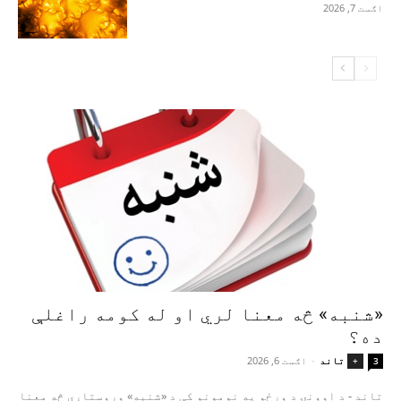
اګست 7, 2026
«شنبه» څه معنا لري او له کومه راغلې
ده؟
تاند
-
اګست 6, 2026
+
3
تاند - د اوونۍ د ورځو په نومونو کې د «شنبه» وروستاړی څه معنا