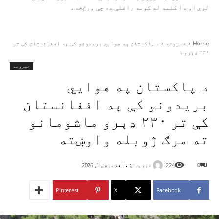
لري او دا کلمه له کومه راغلې ده چې ورڅخه...