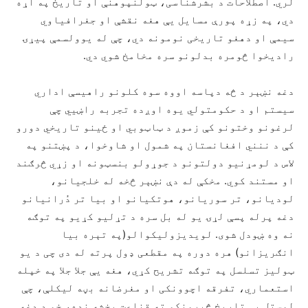
لري. اصطلاحات د بشرشناسی، ټولنپوهنې او تاریخ په اړه
دي، په زړه پورې مسایل یې هغه نقشې او جغرافیاوي
سیمې او دهغو تاریخی نومونه دي، چې له یوولسمې پیړۍ
رادیخوا څومره بدلونو سره مخامخ شوي دي.
دغه نښېر د څه دپاسه اووه سوه کلونو راهیسې اداري
سیستم او د حکومتولي یوه اوږده تجربه راښيي چې
لرغونو وختونو کې زموږ د ټاټوبي او ځینو تاریخي دورو
کې د ننني افغانستان په شمول او شاوخوا، د پښتنو په
لاس د لومړنیو دولتونو د جوړولو بنسټونه او زړي څرګند
او مستند کوي. مخکې له دې نښېر څخه له خلجیانو،
لودیانو، تر سوریانو، هوتکیانو او بیا تر دُرانیانو
دغه پرله پسې لړۍ یو له بل سره د تړلیو کړیو په توګه
نه وه ښودل شوی. لویدیزولیکوالو(په تېره بیا
انګریزانو) هره دوره په مقطعی ډول پرته له دی چی د یو
ټولیز تسلسل په توګه تشریح کړي، هغه یې جلا جلا په خپله
استعماري، تفرقه اچوونکی او مغرضانه بڼه لیکلې، چې
لوستل یې تاریخ څېړونکو ته قناعت بخشه نده، خو د دغه