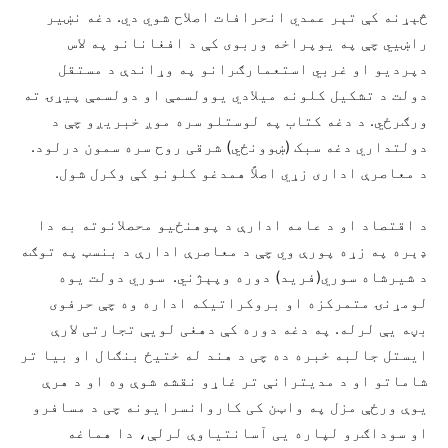
څېړنه کې تېر عمدي انحرافات اصلاح شوي دي. دغه نښیر
راښيي چې په یوپراخه وربوی کې د افغانانو په لاس
دپردیو او غربي استعمارګرانو په وړاندې د مستقل
دولت د تشکیل کلونه میلادي یوولسمې او دولسمې پیړۍ ته
ورګرځي. د دغه کتاب په لوستلو سره موږ خبریږو چې د
دولتداري دغه سبک (ښوونځي) شرقی روح سره سمون درلود.
د معاصرې اداری زړي اصلاً همدغو کلونو کې وکرل شول.
د اقتصاد او د عامه ادارې د پوهنځیو محصلانوته به دا
ډېره په زړه پورې وي چې د معاصرې ادارې د بنسټ په توګه
د شیرشاه سوري(فرید) دوره وپېژني. سوري دولت یوه
لومړنۍ متمرکزه او بروکراتیکه اداره وه چې حرفوی
بڼه یې لرله. په دغه دوره کې دهغی لویې تجارتی لارې
ایستل جالبه خبره ده چی د هند له ختیځ بنګال او بیا تر
شاماتو او د مدیترانې تر غاړو نقشه شوې وه او د هرې
یوې ورځې مزل په واټن کی کاروانسرایونه چی د مسافرو
او سوداګرو لپاره یی آسانتیاوې لرلې، دا هماغه