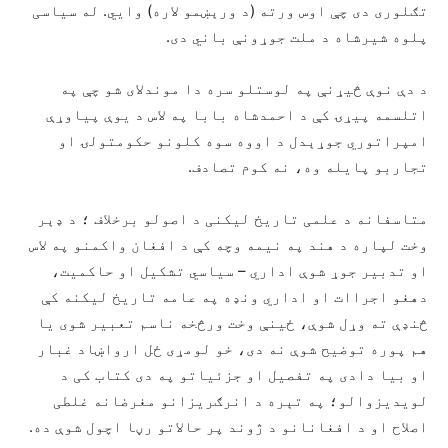
تګلوری دی چې اوس ورته (د ورېښمو لاره) وایي. له سیاسی
پلوه شیرشاه د ملت جوړونې باني دی.
د دې نوې څیړنې په لوستلو سره دا موندلای شو چې په
اتلسمه پیړۍ کې د احمدشاه بابا په لاس د یوې پیاوړې
امپراتوري جوړېدل د اووه سوه کلونو حکومتولۍ او
تجاربو پایله وه، نه کوم تصادف.
متاسفانه د علمی تاریخ لیکنی د اصولو برخلاف ؛ د ډېر
وخت لپاره د هند په نیمه وچه کې د افغان واکمنو په لاس
او تدبیر جوړ شوې اداري – سیاسي تشکیل او حاکمیت،
دهغو اجراات او اداري ونډه په عامه تاریخ لیکنه کې
څنډې ته وړل شوې، ځینې وخت ورڅخه ناسم تعبیر شوی یا
هم پوره توضیح شوې نه دی، خو لومړی ځل ارواښاد غبار
او بیا دادی په تفصیل او جزئیاتو په دی کتاب کی د
لویدیزوالو؛ په تېره د انرګریزانو مغرضانه غلطی
اصلاح او د افغانانو د ژوند پر حالاتو رڼا اچول شوې ده.