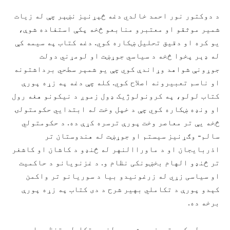
د دوکتور نور احمد خالدي دغه څېړنیز نښېر چې له زیات
شمیر موثقو او معتبرو منابعو څخه پکې استفاده شوې،
یو کره او دقیق تحلیل ښکاره کوي. دغه کتاب په سیمه کې
له ډېر پخوا څخه د سیاسي جوړښت او لومړني دولت
جوړونې شواهد وړاندې کوي چې یو شمېر سطحي برداشتونه
او ناسم تعبیرونه اصلاح کوي. کله چې دغه په زړه پورې
کتاب لولو، په کرونولوژیک ډول زموږ د نیکونو هغه رول
او ونډه ښکاره کوي چې د خپل وخت له ابتدایي حکومتولۍ
څخه یې تر معاصر وخت پورې ترسره کړې ده. د حکومتولي
سالم- وګړنیز سیستم او جوړښت له هندوستان تر
اذربایجان او د ماوراالنهر له څنډو د کاشان او کاشغر
تر څنډو الهام بخښونکی نظام و. د غزنویانو د حاکمیت
او سیاسی زړي له زرغونیدو بیا د سوریانو تر واکمن
کېدو پورې د تکاملي بهیر شرح د دی کتاب په زړه پورې
برخه ده.
په ټوله کې، تمدن د بشري ټولنې د تکامل، تنظیم او