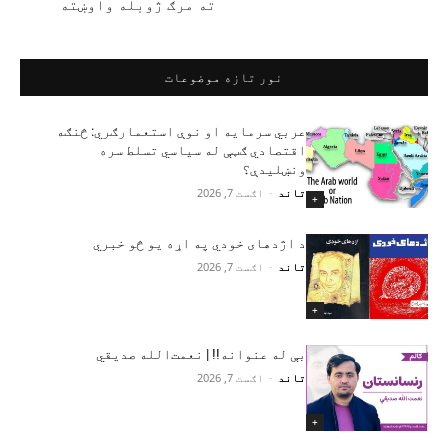
ته مرګ ژوبله واوښته
نور تازه موضوعات
عربي سرمایه او نوې استعمارګري: څنګه
اقتصادي ګټې له سیاسي تسلط سره
ونښلیدې؟
تاند
-
اګست 7, 2026
+
د اژدهای خودي په اړه یو څو خبري
تاند
-
اګست 7, 2026
+
بې له عنوانه!! | نعمت‌الله صدیقي
تاند
-
اګست 7, 2026
+