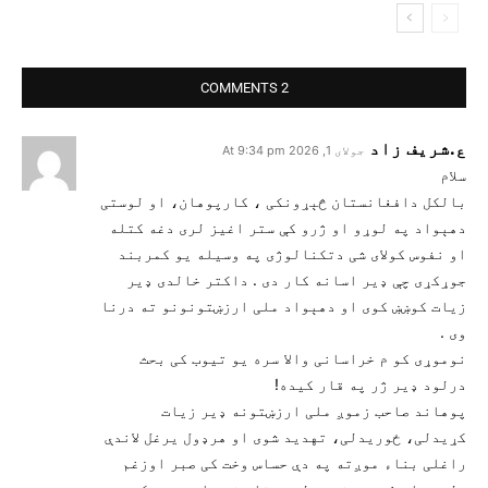
2 COMMENTS
ع.شریف زاد
جولای 1, 2026 At 9:34 pm
سلام
بالکل دافغانستان څېړونکی ، کارپوهان، او لوستی
دهېواد په لوړو او ژرو کې ستر اغیز لری دغه کتله
او نفوس کولای شی دتکنالوژی په وسیله یو کمربند
جوړکړی چې ډیر اسانه کار دی . داکتر خالدی ډیر
زیات کوښښ کوی او دهېواد ملی ارزښتونونو ته درنا
وی .
نوموړی کو م خراسانی والا سره یو تیوب کی بحث
درلود ډیر ژر په قار کیده!
پوهاند صاحب زموږ ملی ارزښتونه ډیر زیات
کړیدلی، ځوریدلی، تهدید شوی او هرډول یرغل لاندې
راغلی بناء موږته په دې حساس وخت کی صبر اوزغم