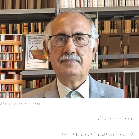
پوهاند م. بشیر دودیال
پوهاند دودیال
(د یوه نوی نښېر لنډه پېژندنه)