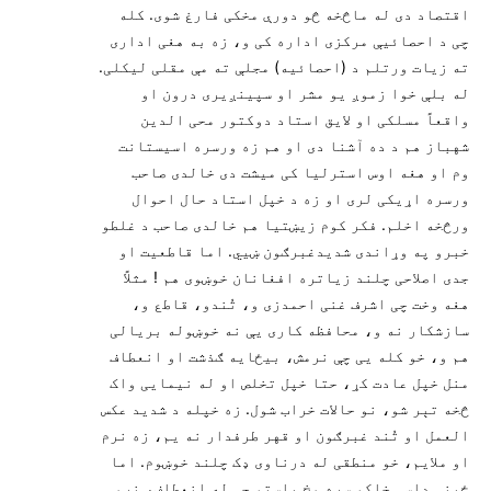
اقتصاد دی له ماڅخه څو دورې مخکی فارغ شوی. کله
چی د احصائیې مرکزی اداره کی و، زه به هغی اداری
ته زیات ورتلم د (احصائیه) مجلې ته مې مقلی لیکلی.
له بلې خوا زموږ یو مشر او سپینږیری درون او
واقعاً مسلکی او لایق استاد دوکتور محی الدین
شهباز هم د ده آشنا دی او هم زه ورسره اسیستانت
وم او هغه اوس استرلیا کی میشت دی خالدی صاحب
ورسره اړیکی لری او زه د خپل استاد حال احوال
ورڅخه اخلم. فکر کوم زیښتیا هم خالدی صاحب د غلطو
خبرو په وړاندی شدیدغبرګون ښيي. اما قاطعیت او
جدی اصلاحی چلند زیاتره افغانان خوښوی هم ! مثلاً
هغه وخت چی اشرف غنی احمدزی و، تُندو، قاطع و،
سازشکار نه و، محافظه کاری یې نه خوښوله بریالی
هم و، خو کله یی چې نرمش، بیځایه ګذشت او انعطاف
منل خپل عادت کړ، حتا خپل تخلص او له نیمایی واک
څخه تېر شو، نو حالات خراب شول. زه خپله د شدید عکس
العمل او تُند غبرګون او قهر طرفدار نه یم، زه نرم
او ملایم، خو منطقی له درناوی ډک چلند خوښوم. اما
ځینی داسی خلکو سره مخ یاستو چی له انعطاف، نرمی