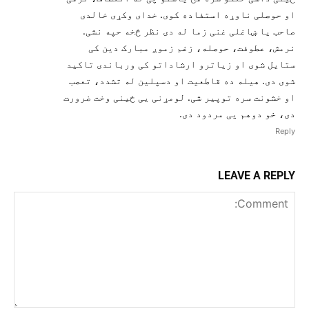
او حوصلی ناوړه استفاده کوی. خدای وکړی خالدی
صاحب یا ښاغلی غنی زما له دی نظر څخه حپه نشی.
نرمش، عطوفت، حوصله، زغم زموږ مبارک دین کی
ستایل شوی او زیاترو ارشاداتو کی ورباندی تاکید
شوی دی. هیله ده قاطعیت او دسپلین له تشدد، تعصب
او خشونت سره توپیر شی. لومړنی یی ځینی وخت ضرورت
دی، خو دوهم یی مردود دی.
Reply
LEAVE A REPLY