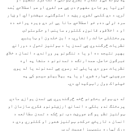
لوړتیا یو جامع مفهوم دی چې هم لغوي او هم اصطلاحي بُعد
لري. د دې کلمې لغوي ریښه د استوګنې، مېشت‌والي او ښار
سره تړلې ده، خو اصطلاحي مانا یې تر دې ډېره پراخه ده
او د اخلاقو، قانون، کلتور، ساینس او حکومتولۍ
پرمختللی حالت رانغاړي. د ابن خلدون او ټاینبي
نظریات څرګندوي چې تمدن یا د ټولنیز تحول د دوراني
بهیر نتیجه ده او یا د ننګونو پر وړاندې د انسان د خلاق
غبرګون حاصل. همدارنګه د تمدنونو د منشا په اړه
نظریات موږ دې پایلې ته رسوي چې تمدنونه یا له یوې
سرچینې خپاره شوي او یا په بېلابېلو سیمو کې په
خپلواک ډول راټوکېدلي دي.
له دې ټولو بحثونو څخه څرګندېږي چې تمدن یوازې مادي
پرمختګ نه، بلکې د انساني ارزښتونو، فکري سازمان او
ټولنیز نظم یو ګډ جوړښت دی. نو ځکه د تمدن مطالعه د
انسان د تاریخي حرکت، ټولنیز شعور او کلتوري ودې د
درک لپاره بنسټیز اهمیت لري.