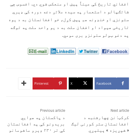
افغاني تاریخ کې عیناً پېښ او منعکس شوي دي. افسوس چې
شاتګپالو د استعمار په سیده ملاتړ دغه دوره کې ډېرې
ستونزې او خنډونه هم پېښ کړل، خو افغانستان به د یوه
تاریخی هېواد او افغان ملت به د یو واحد ملت په توګه
په دغو ټولو ستونزو بری مومي.
E-mail
LinkedIn
Twitter
Facebook
Pinterest
X
Facebook
Previous article
Next article
کرکټ: نن چهارشنبه د
د پاکستان په هوايي
افغانستان ستر کورنی لیګ
بریدونو کې په افغانستان
« شپږیزه » پيلېږي
کې تر ۲۳۰ ډېرو ماشومانو