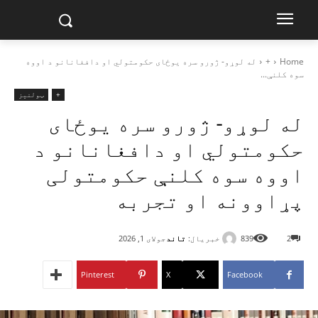
Home
+
له لوړو- ژورو سره یوځای حکومتولي او دافغانانو د اووه
سوه کلنې...
+
ټولنیز
له لوړو- ژورو سره یوځای
حکومتولي او دافغانانو د
اووه سوه کلنې حکومتولی
پړاوونه او تجربه
خبریال:
تاند
2
839
جولای 1, 2026
Pinterest
X
Facebook