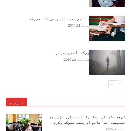
د نذیر احمد نذیر درې شــعرونه
جولای 29, 2014
ورکه | اجمل پسرلی
نوومبر 29, 2020
خبرونه
شیعه مشرانو د طالبانو د عدلیې وزیر پر
تبعیضي اقداماتو او چلند نیوکه وکړه
اګست 7, 2026