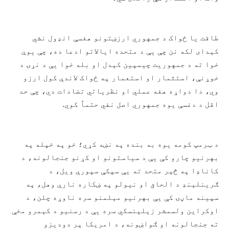
طاقت یا ځواک د جمهوري ارزښتونو هغسې انډول نشي
کېدای لکه نن چې یې د متحده ایالاتو ادعا ده، چې یوې
خوا ته د جمهوریت چیمپین کېدل او بله خوا یې د نړۍ د
خوړنې، استثمار او استعمار په ځواک لاندې کول ارزو
وي، دا دواړه هغه عملي او نظریاتي تضادات دي، چې حد
اقل د دغسې یوه جمهوري اصل نفي حتماً کوي.
د ټرمپ کومه یوه به بنده په نښه کړي؛ خو په خپله په
بهرنیو چارو کې یې د سیاستونو او کړنو جنجالونه، د
کاناډا په څېر متحد ته یې سپکې سپورې ویل، د
ګرینلېنډ د الحاق او نیولو په ښکاره نارې وهل، په
سپینه ماڼۍ کې یې بهرنیو مېلمنو سره ناوړه چلن، د
اوکراین ولسمشر زېلېنسکي سره یې د رسنیو د کېمرو مخې
ته جنجالونه او ګواښونه، د امریکا پر دودیزو