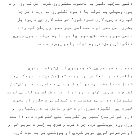
دغسې منځپانګیز یا مخصوص مفکوروي طرف اصل نه وي او د
یوې وسیلې په توګه یا د یوه تګلوري په بڼه د هر چا
لپاره د یوې لارې خبره کوي؛ خو هغه لارې چې د یوه بل
بشري اصل نفي او د همداسې غېر متوازن چلن لپاره د
دغسې مهرو مخه نشي نېوای؛ نو دا په خپله د یوې ډېرې
ننګونکې پوښتنې په توګه راجع پوښتنه ده.
یوه بله خبره، چې که جمهوري ارزښتونه د بشري
واقعیتونو انعکاس او بهبود ته ژمن وي؛ د امریکا په
شمول همدا وخت اوسمهاله نړۍ ولې د دغسې یوه ارزښتمن
نظام د اصل پر ځای د زور او زر یا د طاقت په ناولې لوبه
متمرکزه ده او په شدت سره د تمدنونو د جګړو او محوې
خبره یې انګیزه کېږي او د حق و باطل یا د رښتیاوو او
درواغو ترمنځ تمیز یې تقریباً پکې ختم شوی دی، دا هغه
وړې وړې پوښتنې دي، چې د غرب و شرق په څېر د لویو خواو
او طرفونو لویې لویې کرښې او پوښتنې یې په نښه کړي