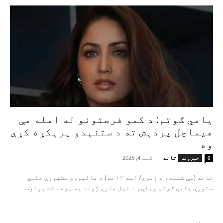
یامي ګوتم: د کمو فرصتونو له امله مې
هیماچل پردېش ته د ستنېدو پرېکړه کړې
وه
تاند
-
اګست 4, 2026
0
خبرونه
تاند (سې شنبه، د زمري/ اسد ۱۳ مه) د بالیووډ مشهورې فلمي
ستورې یامي ګوتم ویلي، د خپل هنري ژوند په یوه سخت پړاو...