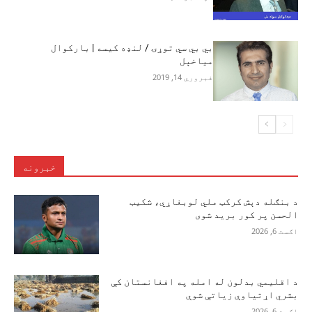
بي بي سي توړۍ / لنډه کیسه | بارکوال
میاخېل
فبروري 14, 2019
خبرونه
د بنګله دېش کرکټ ملي لوبغاړي، شکیب
الحسن پر کور برید شوی
اګست 6, 2026
د اقلیمي بدلون له امله په افغانستان کې
بشري اړتیاوې زیاتې شوې
اګست 6, 2026