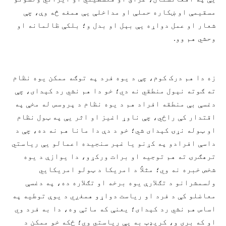
مسقیمې او ښکاره حملې او مداخلې یې همغه څه وې، چې
شعار او عمل دواړه یې بېل او بدل و؛ بلکې ظالمانه او
وحشي هم وو.
زه دا هم درک کوم، چې د یوه فرد په توګه ممکن یوه نظام
ته ګوته نېول منطقي نه دي؛ خو دا هم نشي رد کېدای، چې
دغسې بې منطقه افراد هم د یوه نظام د پروسس له مخې په
اقتدار کې راځي، چې ناوړ اغیز او اثر یې په ټول نظام
او ټوله نړۍ کېدای شي؛ خو د دې دا مانا هم نه ده، چې د
داسې افرادو په کړنو یا غېر سنجیده اعمالو یې ریاستي
ترهګرۍ ته هم توجیه او برات ورکړو، دا یوازې د یوه
شخص خبره نه وي؛ مثلاً د امریکا د ټولو امریکايي
ولسمشرانو د تګلارې یوه برخه او تګلاره ده، په دغسې
معاضلو کې د فرد او ریاست دواړو همغږي د یوې توطیه په
اساس هم نشي رد کېدای؛ یعنې که ماتې وه، دا به فرد وي
او که بری و، کريډټ به یې ریاستي وي؛ ځکه خو ممکن د