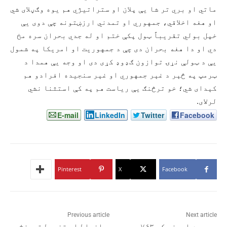
ماتي او بري تر شا یې پلان او ستراتیژي هم یوه وګڼلای شي
او هغه اخلاقي، جمهوري او تمدني ارزښتونه چې دوی یې
خپل بولي تقریباً ټول پکې ختم او له جدي بحران سره مخ
دي او دا هغه بحران دی چې د جمهوریت او امریکا په شمول
یې د ټولې نړۍ توازون ګډوډ کړی دی او وجه یې همدا د
ټرمپ په څېر د غېر جمهوري او غېر سنجیده افرادو هم
کېدای شي؛ خو ترڅنګ یې ریاست هم په کې استثنا نشي
لرلای.
E-mail
LinkedIn
Twitter
Facebook
Pinterest
X
Facebook
Previous article
Next article
په یوه اوونۍ کې ۷۶۳
د افراط او تفريط ترمنځ