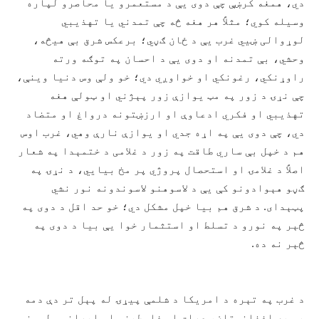
دي، همغه کرښې چې دوی یې د مستعمرو یا محاصرو لپاره
وسیله کوي؛ مثلاً هر هغه څه چې تمدني یا تهذیبي
لوړوالی ښيي غرب یې د ځان ګڼي؛ برعکس شرق بې هیڅه،
وحشي، بې تمدنه او دوی یې د احسان په توګه ورته
راوړنکي، رغونکي او خواوږي دي؛ خو ولې وس دنیا وینې،
چې نړۍ د زور په مټ یوازې زور پېژني او ټولې هغه
تهذیبي او فکري ادعاوې او ارزښتونه درواغ او متضاد
دي، چې دوی یې په اړه جدي او یوازې نارې وهي، غرب اوس
هم د خپل بې ساري طاقت په زور د غلامی د ختمېدا په شعار
اصلاً د غلامۍ او استحصال پروژي پر مخ بیايي، د نړۍ په
ګڼو هېوادونو کې یې د لاسوهنو لاسوندونه نور نشي
پټېدای. د شرق هم بیا خپل مشکل دي؛ خو حد اقل د دوی په
څېر په نورو د تسلط او استثمار خوا یې بیا د دوی په
څېر نه ده.
د غرب په تېره د امریکا د شلمې پیړۍ له پېل تر دې دمه
یې په افغانستان، عراق او فلسطیني او ایراني ولسونو