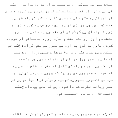
متحدینو یې نیوکې او توهینونه او په نړیوالو اړیکو
کې یې د زور او فشار سیاست ته لومړیتوب، په تېره د غزې
او ایران په جګړه کې د بشرې کتلې مرګ و ژوبله خو یې
هغه څه دي، چې یوازې او یوازې د ټرمپ په څېر د زر او
زور خاوندان یې کولای شي او هغه چې په دغسې معاصرو
متشددو اوزارو لکه جنګ و جدل، زور، بدمعاشي او غوڼډه
ګردۍ باور نه لري په اړه یې تصور هم نشي کړای؛ ځکه خو
ممکن د ټرمپ د فکر و دریځ ترشا د جمهوري ارزښت هغه
ادعا په بشپړ ډول درواغ او متضاده وي، چې متحده
ایالات یې د یوه ریاستي تامل له مخې د نظام د اصل په
اساس د ده جمهوري حق بولي؛ که چېرې د ټرمپ کړنې او
سیاسي تګلوري جمهوري توجیه ولرلی شي؛ بیا خو یې تر
هغې زیاته خطرناکه دا شوه، چې له مخې یې دای څنګه
دغسې حق او تامل اخیستلی شي.
که څه هم د جمهوریت په معاصرو تعریفونو کې دا نظام د