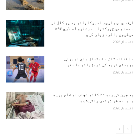
ایف‌بي‌آی وايي، امریکایانو په یو کال کې
د مصنوعي ځیرکتیا د درغلیو له لارې ۸۹۳
میلیون ډالره زیان کړی
اګست 6, 2026
د افغانستان د فوتسال ملي لوبډلې
وروستۍ لوبه کې نیوزیلنډ مات کړ
اګست 6, 2026
په چین کې یوه ۲۰ کلنه نجلۍ له ۱۸م پوړه
ولوېده خو ژوندۍ پاتې شوه
اګست 6, 2026