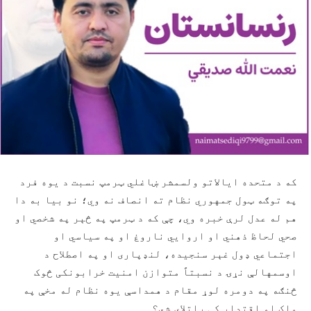
که د متحده ایالاتو ولسمشر ښاغلي ټرمپ نسبت د یوه فرد
په توګه ټول جمهوري نظام ته انصاف نه وي؛ نو بیا به دا
هم له عدل لرې خبره وي، چې که د ټرمپ په څېر په شخصي او
صحي لحاظ ذهني او اروایي ناروغ او په سیاسي او
اجتماعي ډول غېر سنجیده، لنډپاری او په اصطلاح د
اوسمهالې نړۍ د نسبتاً متوازن امنیت خرابونکی څوک
څنګه په دومره لوړ مقام د همداسې یوه نظام له مخې په
واک او اقتدار کې راتلای شي؟