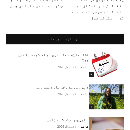
افغانان د پاکستان له
ټکر او زموږ سليقوي چلن
زندانونو خوشې او هېواد
ته راستانه شول
نور تازه موضوعات
«شنبه» څه معنا لري او له کومه راغلې
ده؟
تاند
-
اګست 6, 2026
+
د پروین ملال څو تازه شعرونه
تاند
-
اګست 6, 2026
+
د لوږې پاټک | شاه زلمی
تاند
-
اګست 6, 2026