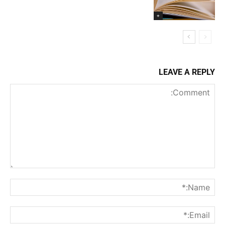
+
LEAVE A REPLY
Comment:
me:*
ail:*