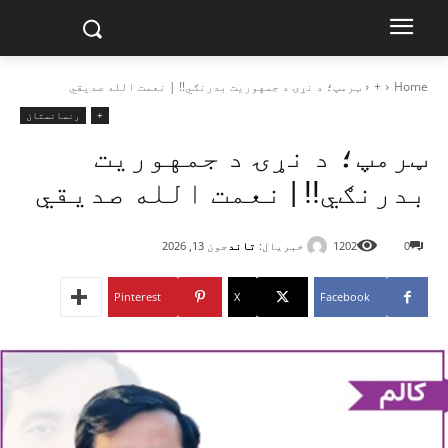
Home
+
ټرمپ؛ د نړۍ د جمهوريت بدرنګي!! | نعمت الله صدیقي
+
رنسانستان
ټرمپ؛ د نړۍ د جمهوريت
بدرنګي!! | نعمت الله صدیقي
خبریال:
تاند
0
1202
جون 13, 2026
Pinterest
X
Facebook