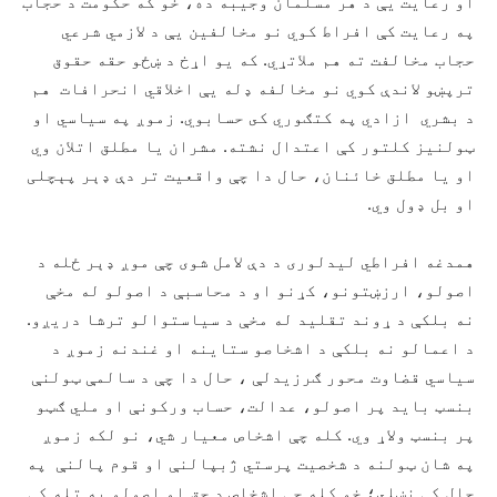
او رعايت يې د هر مسلمان وجيبه ده، خو که حکومت د حجاب
په رعایت کې افراط کوي نو مخالفين يې د لازمي شرعي
حجاب مخالفت ته هم ملاتړي. که يو اړخ د ښځو حقه حقوق
ترپښو لاندې کوي نو مخالفه ډله يې اخلاقي انحرافات هم
د بشري ازادي په کتګوري کى حسابوي. زموږ په سیاسي او
ټولنيز کلتور کې اعتدال نشته. مشران یا مطلق اتلان وي
او یا مطلق خائنان، حال دا چې واقعیت تر دې ډېر پېچلی
او بل ډول وي.
همدغه افراطي لیدلوری د دې لامل شوی چې موږ ډېر ځله د
اصولو، ارزښتونو، کړنو او د محاسبې د اصولو له مخې
نه بلکې د ړوند تقليد له مخې د سياستوالو ترشا دريږو.
د اعمالو نه بلکې د اشخاصو ستاینه او غندنه زموږ د
سیاسي قضاوت محور ګرزيدلې ، حال دا چې د سالمې ټولنې
بنسټ باید پر اصولو، عدالت، حساب ورکونې او ملي ګټو
پر بنسټ ولاړ وي. کله چې اشخاص معيار شي، نو لکه زموږ
په شان ټولنه د شخصیت پرستي ژبپالنې او قوم پالنې په
جال کې نښلي؛ خو کله چې اشخاص د حق او اصولو په تله کې