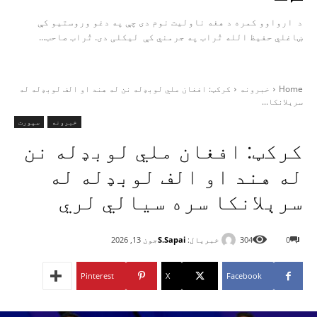
د ارواوو کمره د هغه ناولیت نوم دی چې په دغو وروستیو کې
ښاغلي حفیظ الله تُراب په جرمني کې لیکلی دی. تُراب صاحب...