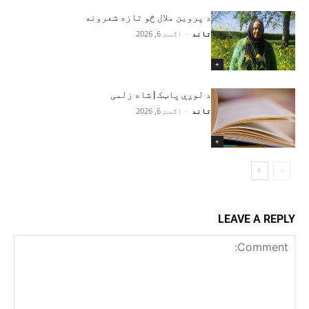
د پروین ملال څو تازه شعرونه
تاند
-
اګست 6, 2026
+
د لوږې پاټک | شاه زلمی
تاند
-
اګست 6, 2026
+
LEAVE A REPLY