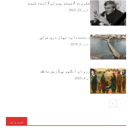
فکرونه / هیله پسرلی / لنډه کیسه
اګست 23, 2023
د محمدداود تپان درې غزلې
اګست 5, 2014
زرو او انګېرنې | زین عاطف
مې 4, 2025
خبرونه