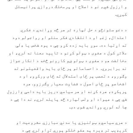
و ارزول شي، نو د اصلاح او پرمختګ دروازې پرانیستل
کېږي.
د دغو ستونځو د حل لپاره تر هر څه وړاندې د فکري
اعتدال، زغم او د انتقادي فکر منلو او رواجولو دود
ته اړتیا ده. موږ باید زده کړو چې د یوه شخص یا ډلې
ملاتړ کول د هغوی د ټولو کړنو د تایید معنا نه لري، او
مخالفت هم د هغوی د ټولو ښو کارونو څخه د انکار جواز
نه برابروي. د احساساتو پر ځای باید واقعیتونو ته
وګورو، د تعصب پر ځای استدلال ته ځای ورکړو، او د
اشخاصو پر ځای اصول د قضاوت معیار وګرزوو. هره
پرېکړه، هره کړنه او هر سیاسي دریز باید داسې وارزول
شي چې د هېواد او ولس لپاره څه پایله لري، نه دا چې د
چا له لوري وړاندې شوی دی.
د هرې سیاسي، ټولنیزې یا مدني مبارزې مشروعیت او
کريډيټ تر ډېره په هغو خلکو پورې تړاو لري چې د