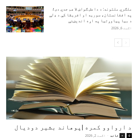
ملګري ملتونه: د داعش ګواښ لا هم جدي دی؛
په افغانستان، سوریه او افریقا کې د ډلې
د بیا پیاوړتیا په اړه اندېښنې
اګست 6, 2026
د ارواوو کمره |پوهاند بشیر دودیال
تاند
-
اګست 2, 2026
+
0