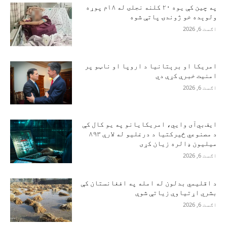
په چین کې یوه ۲۰ کلنه نجلۍ له ۱۸م پوړه
ولوېده خو ژوندۍ پاتې شوه
اګست 6, 2026
امریکا او برېتانیا د اروپا او ناټو پر
امنیت خبرې کړې دي
اګست 6, 2026
ایف‌بي‌آی وايي، امریکایانو په یو کال کې
د مصنوعي ځیرکتیا د درغلیو له لارې ۸۹۳
میلیون ډالره زیان کړی
اګست 6, 2026
د اقلیمي بدلون له امله په افغانستان کې
بشري اړتیاوې زیاتې شوې
اګست 6, 2026