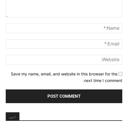
Comment:
me:*
ail:*
ite:
Save my name, email, and website in this browser for the
next time I comment.
ادب