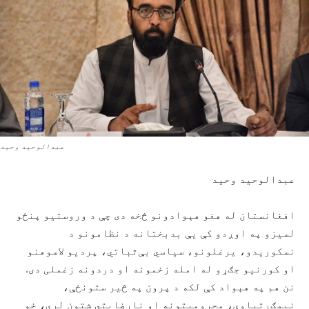
عبدالوحيد وحيد
عبدالوحید وحيد
افغانستان له هغو هېوادونو څخه دی چې د وروستیو پنځو
لسیزو په اوږدو کې یې بدبختانه د نظامونو د
نسکوريدو، يرغلونو، سیاسي بې‌ثباتي، پرديو لاسوهنو
او کورنيو جګړو له امله زخمونه او دردونه زغملی دی.
نن هم په هېواد کې لکه د پرون په څير ستونځې،
نیمګړتیاوې، محرومیتونه او نارضایتي شتون لري، خو