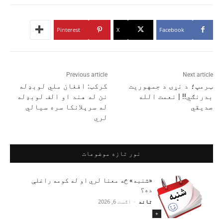
Pinterest
X
Facebook
Previous article
Next article
ټرمپ؛ د نړۍ د جمهوريت
کرکټ: افغان ملي لوبډله
بدرنګي!! | نعمت الله
نن له هند او الف لوبډله
صدیقي
له سرېلانکا سره سیالي
لري
نور تازه موضوعات
«شنبه» څه معنا لري او له کومه راغلې
ده؟
تاند
-
اګست 6, 2026
+