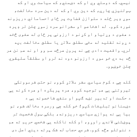
نيسي. که دوستي وي او که دښمني، که سیاست وي او که
ټولنیزې چارې، که دین وي او که له دین سره مخالفت،
موږ ډېر ځله د متوازن قضاوت پر ځای احساساتي دريزونه
غوره کوو. له اشخاصو او مشرانو سره زموږ چلن تر ډېره
د هغوى د وړتياو او کړنو د ارزونې پر ځای له هغوى څخه
د ړوند تقليد له مخې مطلق ملاتړ یا مطلق مخالفت بڼه
لري. واقعيت دادى چې نه پرون هرڅه سم وو او نه هم نن هر
څه بد دي خو موږ د ارزونو دود نه لرو او مطلقاً سليقوي
چلن خوښوو.
کله چې د کوم سياسي مشر ملاتړ کوو، نو حتى شرموونکې
تېروتنې یې هم توجیه کوو، هره پرېکړه او هره کړنه یې
د حکمت او تدبیر نښه ګڼو او منفي شاخصونه يې د
دښمنانو تبلیغات کڼو؛ خو کله چې ورسره مخالف شو، نو
بیا یې نه یوازې سیاسي دریزونه، بلکې ټول شخصیت تر
پوښتنې لاندې راوړو، او کله ناکله يې شخصي حريم ته هم
د ننوتلو هڅه کوو. شرعي حجاب له شک پرته ديني اصل دى