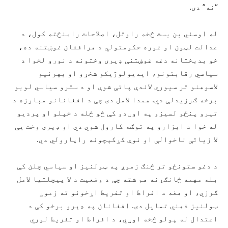
“نه” دى.
له اوسني بن بست څخه راوتل، اصلاحات رامنځته کول، د
عدالت لټون او غوره حکومتولي د هرافغان غوښتنه ده،
خو بدبختانه دغه غوښتنې ډيرى وختونه د نورو لخوا د
سیاسي رقابتونو، ایدیولوژیکو شخړو او بهرنیو
لاسوهنو تر سیوري لاندې پاتې شوې او د سترو سیاسي لوبو
برخه ګرزيدلې دي. همدا لامل دی چې د افغانانو مبارزه د
تېرو پنځو لسیزو په اوږدو کې څو ځله د خپلو او پردیو
له خوا د ابزارو په توګه کارول شوي دي او ډيرى وخت يې
لا زیاتې ناخوالې او نوې کړکېچونه راپارولي دي.
د دغو ستونځو تر څنګ زموږ په ټولنیز او سیاسي چلن کې
بله مهمه ځانګړنه هم شته چې د وضعیت د لا پیچلتیا لامل
ګرزي، او هغه د افراط او تفریط اړخونو ته زموږ
ټولنيز ذهني تمایل دی. افغانان په ډېرو برخو کې د
اعتدال له پولو څخه اوړي، د افراط او تفريط لوري