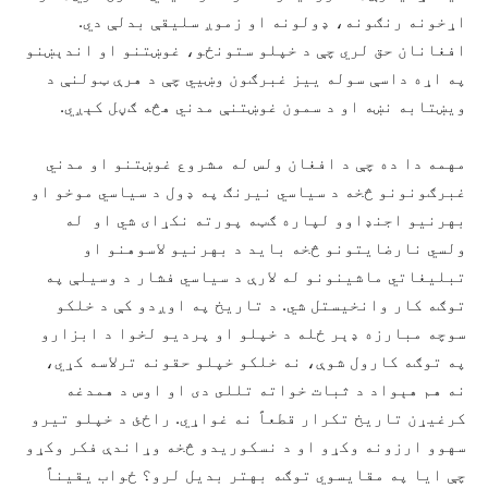
اړخونه رنګونه، ډولونه او زموږ سليقې بدلې دي.
افغانان حق لري چې د خپلو ستونځو، غوښتنو او اندېښنو
په اړه داسې سوله ييز غبرګون وښيي چې د هرې ټولنې د
ويښتابه نښه او د سمون غوښتنې مدني هڅه ګڼل کېږي.
مهمه دا ده چې د افغان ولس له مشروع غوښتنو او مدني
غبرګونونو څخه د سیاسي نيرنګ په ډول د سياسي موخو او
بهرنیو اجنډاوو لپاره ګټه پورته نکړاى شي او له
ولسي نارضایتونو څخه باید د بهرنیو لاسوهنو او
تبلیغاتي ماشینونو له لارې د سیاسي فشار د وسیلې په
توګه کار وانخیستل شي. د تاريخ په اوږدو کې د خلکو
سوچه مبارزه ډېر ځله د خپلو او پرديو لخوا د ابزارو
په توګه کارول شوې، نه خلکو خپلو حقونه ترلاسه کړي،
نه هم هېواد د ثبات خواته تللى دی او اوس د همدغه
کرغيړن تاريخ تکرار قطعاً نه غواړي. راځئ د خپلو تيرو
سهوو ارزونه وکړو او د نسکوريدو څخه وړاندې فکر وکړو
چې ايا په مقايسوي توګه بهتر بديل لرو؟ ځواب يقيناً