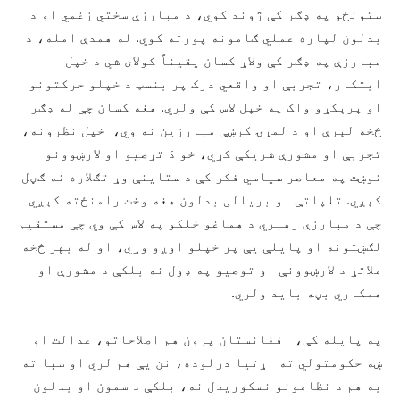
ستونځو په ډګر کې ژوند کوي، د مبارزې سختي زغمي او د
بدلون لپاره عملي ګامونه پورته کوي. له همدې امله، د
مبارزې په ډګر کې ولاړ کسان يقيناً کولاى شي د خپل
ابتکار، تجربې او واقعي درک پر بنسټ د خپلو حرکتونو
او پرېکړو واک په خپل لاس کې ولري. هغه کسان چې له ډګر
څخه لېرې او د لمړۍ کرښې مبارزين نه وي، خپل نظرونه،
تجربې او مشورې شریکې کړي، خو دَ تړصيو او لارښوونو
نوښت په معاصر سیاسي فکر کې د ستاینې وړ تګلاره نه ګڼل
کېږي. تلپاتې او بریالی بدلون هغه وخت رامنځته کېږي
چې د مبارزې رهبري د هماغو خلکو په لاس کې وي چې مستقیم
لګښتونه او پایلې يې پر خپلو اوږو وړي، او له بهر څخه
ملاتړ د لارښوونې او توصيو په ډول نه بلکې د مشورې او
همکاري بڼه باید ولري.
په پایله کې، افغانستان پرون هم اصلاحاتو، عدالت او
ښه حکومتولي ته اړتیا درلوده، نن يې هم لري او سبا ته
به هم د نظامونو نسکوريدل نه، بلکې د سمون او بدلون