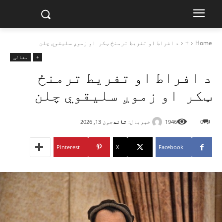
Home
+
د افراط او تفريط ترمنځ ټکر او زموږ سليقوي چلن
+
مقالې
د افراط او تفريط ترمنځ
ټکر او زموږ سليقوي چلن
خبریال:
تاند
0
1946
جون 13, 2026
Pinterest
X
Facebook