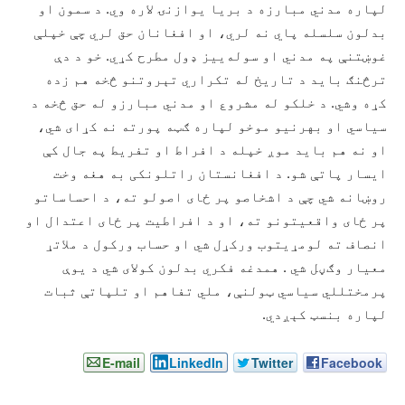
لپاره مدني مبارزه د بريا يوازنۍ لاره وي. د سمون او
بدلون سلسله پاي نه لري، او افغانان حق لري چې خپلې
غوښتنې په مدني او سوله‌ییز ډول مطرح کړي. خو د دې
ترڅنګ باید د تاریخ له تکراري تېروتنو څخه هم زده
کړه وشي. د خلکو له مشروع او مدني مبارزو له حق څخه د
سیاسي او بهرنیو موخو لپاره ګټه پورته نه کړاى شي،
او نه هم باید موږ خپله د افراط او تفریط په جال کې
ايسار پاتې شو. د افغانستان راتلونکی به هغه وخت
روښانه شي چې د اشخاصو پر ځای اصولو ته، د احساساتو
پر ځای واقعیتونو ته، او د افراطیت پر ځای اعتدال او
انصاف ته لومړیتوب ورکړل شي او حساب ورکول د ملاتړ
معيار وګڼل شي . همدغه فکري بدلون کولای شي د یوې
پرمختللي سیاسي ټولنې، ملي تفاهم او تلپاتې ثبات
لپاره بنسټ کېږدي.
E-mail
LinkedIn
Twitter
Facebook